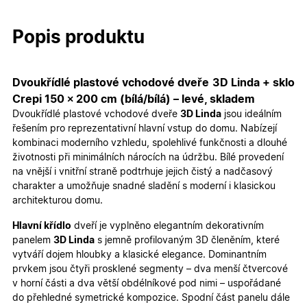
Popis produktu
Dvoukřídlé plastové vchodové dveře 3D Linda + sklo
Crepi 150 × 200 cm (bílá/bílá) – levé, skladem
Dvoukřídlé plastové vchodové dveře
3D Linda
jsou ideálním
řešením pro reprezentativní hlavní vstup do domu. Nabízejí
kombinaci moderního vzhledu, spolehlivé funkčnosti a dlouhé
životnosti při minimálních nárocích na údržbu. Bílé provedení
na vnější i vnitřní straně podtrhuje jejich čistý a nadčasový
charakter a umožňuje snadné sladění s moderní i klasickou
architekturou domu.
Hlavní křídlo
dveří je vyplněno elegantním dekorativním
panelem
3D Linda
s jemně profilovaným 3D členěním, které
vytváří dojem hloubky a klasické elegance. Dominantním
prvkem jsou čtyři prosklené segmenty – dva menší čtvercové
v horní části a dva větší obdélníkové pod nimi – uspořádané
do přehledné symetrické kompozice. Spodní část panelu dále