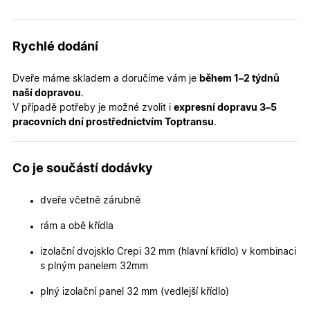
podávat
platné zp
o použív
jejich
webovýc
Rychlé dodání
stránek.
CookieScriptConsent
5
Tento so
CookieScript
Dveře máme skladem a doručíme vám je
během 1–2 týdnů
měsíců
cookie
.oknadverenamiru.cz
naší dopravou
.
4
používá
týdny
služba
V případě potřeby je možné zvolit i
expresní dopravu 3–5
Cookie-
pracovních dní prostřednictvím Toptransu
.
Script.co
zapamato
předvole
souhlasu
soubory
Co je součástí dodávky
cookie
návštěvní
Je nutné,
dveře včetně zárubně
banner
cookie
Cookie-
rám a obě křídla
Script.co
fungoval
správně.
izolační dvojsklo Crepi 32 mm (hlavní křídlo) v kombinaci
s plným panelem 32mm
X-Inspishop-User-
.oknadverenamiru.cz
1 měsíc
Tento so
Token
cookie je
nezbytný
plný izolační panel 32 mm (vedlejší křídlo)
bezpečné
přihlášen