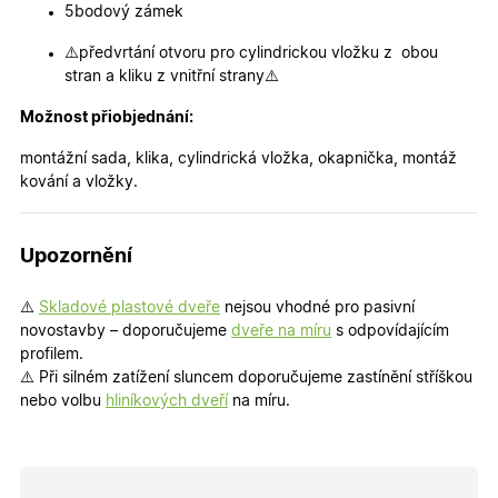
5bodový zámek
udržení
uživatele
přihláše
⚠️předvrtání otvoru pro cylindrickou vložku z obou
během
návštěvy 
stran a kliku z vnitřní strany⚠️
shopu.
Možnost přiobjednání:
X-Inspishop-User-
.oknadverenamiru.cz
1 měsíc
Tento so
Groups
cookie
uchováv
montážní sada, klika, cylindrická vložka, okapnička, montáž
informaci
kování a vložky.
přiřazení
uživatele
zákaznick
skupiny 
zobrazen
Upozornění
správnýc
cen a ob
⚠️
Skladové plastové dveře
nejsou vhodné pro pasivní
X-Inspishop-Guest-
.oknadverenamiru.cz
1 měsíc
Tento so
Cart
cookie se
novostavby – doporučujeme
dveře na míru
s odpovídajícím
používá 
profilem.
uložení
obsahu
⚠️ Při silném zatížení sluncem doporučujeme zastínění stříškou
nákupní
nebo volbu
hliníkových dveří
na míru.
košíku pr
nepřihlá
uživatele.
X-Inspishop-
.oknadverenamiru.cz
1 měsíc
Tento so
Currency
cookie si