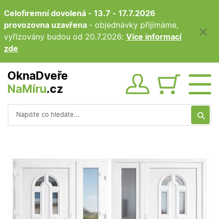
Celofiremní dovolená - 13.7 - 17.7.2026
provozovna uzavřena
- objednávky přijímáme,
vyřizovány budou od 20.7.2026:
Více informací
zde
OknaDveře
NaMíru
.cz
Obsah ko
Vyhledávání