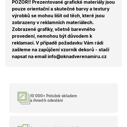
pamatuje
POZOR!! Prezentované grafické materiály jsou
zvolenou
měnu pr
pouze orientační a skutečné barvy a textury
správné
výrobků se mohou lišit od těch, které jsou
zobrazení
produktů 
zobrazeny v reklamních materiálech.
shopu.
Zobrazené grafiky, včetně barevného
provedení, nemohou být důvodem k
reklamaci. V případě požadavku Vám rádi
zašleme na zapůjčení vzorník dekorů - stačí
Poskytovatel
/
Název
Vyprší
Popis
Doména
napsat na email info@oknadverenamiru.cz
Poskytovatel
/
Název
Vyprší
Popis
_bra_functionality
.oknadverenamiru.cz
1
Tato cookie
Doména
měsíc
slouží k
Poskytovatel
/
Název
Vyprší
Popis
zapamatován
_bra_perfor
.oknadverenamiru.cz
1 rok
Tato cookie
Doména
souhlasu s
slouží k
funkčními
zapamatování
_bra_target
.oknadverenamiru.cz
1 rok
Tato cookies
cookies.
souhlasu s
slouží k
analytickými
zapamatování
cookies
souhlasu s
10 000+ Položek skladem
marketingovými
_ga_C68D58BFBH
.oknadverenamiru.cz
1 rok
Tento soubor
a ihned k odeslání
cookies
1
cookie použív
měsíc
Google Analyt
test_cookie
15
Tento soubor
Google LLC
k zachování
minut
cookie
.doubleclick.net
stavu relace.
nastavuje
společnost
_ga
1 rok
Tento název
Google LLC
DoubleClick