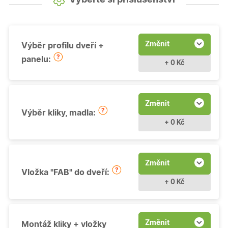
Změnit
Výběr profilu dveří +
panelu:
+ 0 Kč
Změnit
Výběr kliky, madla:
+ 0 Kč
Změnit
Vložka "FAB" do dveří:
+ 0 Kč
Změnit
Montáž kliky + vložky