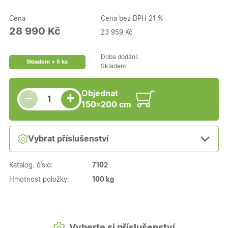
Cena
Cena bez DPH 21 %
28 990 Kč
23 959 Kč
Doba dodání:
Skladem > 5 ks
Skladem
Snížit množství
Počet kusů
Zvýšit množství
Objednat
+
−
150×200 cm
Vybrat příslušenství
Katalog. číslo:
7102
Hmotnost položky:
100 kg
Vyberte si příslušenství