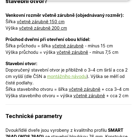
Nezbytně nutné
Analytické
stavební otvor?
cookies
cookies
Venkovní rozměr včetně zárubně (objednávaný rozměr):
Šířka
včetně zárubně 150 cm
Výška
včetně zárubně 200 cm
Marketingové
Funkční cookies
cookies
Průchod dveřmi při otevření obou křídel:
Šířka průchodu = šířka
včetně zárubně
- mínus 15 cm
Výška průchodu = výška
včetně zárubně
- mínus 7,5 cm
Stavební otvor:
Doporučený stavební otvor je přibližně o 3–4 cm širší a cca 2
cm vyšší (dle ČSN a
montážního návodu
). Výška se měří od
Nezbytně nutné cookies
Analytické cookies
čisté podlahy.
Marketingové cookies
Funkční cookies
Šířka stavebního otvoru = šířka
včetně zárubně
+ cca 3–4 cm
Výška stavebního otvoru = výška
včetně zárubně
+ cca 2 cm
Nezbytně nutné soubory cookie umožňují základní
funkce webových stránek, jako je přihlášení
uživatele a správa účtu. Webové stránky nelze bez
nezbytně nutných souborů cookie správně používat.
Technické parametry
Poskytovatel
/
Název
Vyprší
Popis
Doména
Dvoukřídlé dveře jsou vyrobeny z kvalitního profilu
SMART
udid
.oknadverenamiru.cz
4
Tento co
76AD (WDS 76AD)
se stavební hloubkou 76 mm. Konstrukce