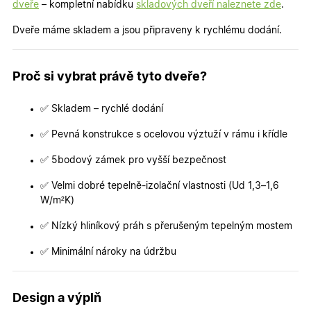
dveře
– kompletní nabídku
skladových dveří naleznete zde
.
Dveře máme skladem a jsou připraveny k rychlému dodání.
Proč si vybrat právě tyto dveře?
✅ Skladem – rychlé dodání
✅ Pevná konstrukce s ocelovou výztuží v rámu i křídle
✅ 5bodový zámek pro vyšší bezpečnost
✅ Velmi dobré tepelně-izolační vlastnosti (Ud 1,3–1,6
W/m²K)
✅ Nízký hliníkový práh s přerušeným tepelným mostem
✅ Minimální nároky na údržbu
Design a výplň