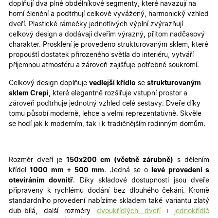
doplňují dva plné obdélníkové segmenty, které navazují na
horní členění a podtrhují celkově vyvážený, harmonický vzhled
dveří. Plastické rámečky jednotlivých výplní zvýrazňují
celkový design a dodávají dveřím výrazný, přitom nadčasový
charakter. Prosklení je provedeno strukturovaným sklem, které
propouští dostatek přirozeného světla do interiéru, vytváří
příjemnou atmosféru a zároveň zajišťuje potřebné soukromí.
Celkový design doplňuje
vedlejší křídlo
se
strukturovaným
sklem Crepi
, které elegantně rozšiřuje vstupní prostor a
zároveň podtrhuje jednotný vzhled celé sestavy. Dveře díky
tomu působí moderně, lehce a velmi reprezentativně. Skvěle
se hodí jak k moderním, tak i k tradičnějším rodinným domům.
Rozměr dveří je
150x200 cm (včetně zárubně)
s dělením
křídel
100
0 mm + 500 mm
. Jedná se o
levé provedení s
otevíráním dovnitř
. Díky skladové dostupnosti jsou dveře
připraveny k rychlému dodání bez dlouhého čekání. Kromě
standardního provedení nabízíme skladem také variantu zlatý
dub-bílá, další rozměry
dvoukřídlých dveří
i
jednokřídlé