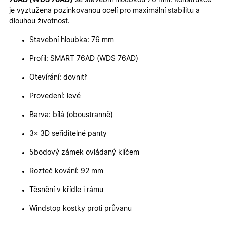
týdny
se použív
je vyztužena pozinkovanou ocelí pro maximální stabilitu a
2 dny
jedinečn
identifika
dlouhou životnost.
zařízení, 
mají přís
webové
Stavební hloubka: 76 mm
stránce, 
sledovala
Profil: SMART 76AD (WDS 76AD)
používání
zlepšila
uživatels
Otevírání: dovnitř
zkušenost
Provedení: levé
X-Inspishop-User-
oknadverenamiru.cz
1
Tento so
Variant
týden
cookie sl
k zobraze
Barva: bílá (oboustranně)
specifick
verze str
a zajišťuj
3× 3D seřiditelné panty
Zásadách
konzisten
ochrany osobních údajů společnosti Google
uživatels
5bodový zámek ovládaný klíčem
zážitek.
__cf_bm
29
Tento so
Cloudflare Inc.
Rozteč kování: 92 mm
minut
cookie se
.heureka.cz
59
používá 
sekund
rozlišení
Těsnění v křídle i rámu
lidmi a
roboty. T
Windstop kostky proti průvanu
pro web
přínosné,
bylo mož