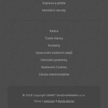
reklamu, kterou
Doprava a platba
koncový
uživatel mohl
Montážní návody
vidět před
návštěvou
uvedeného
webu.
Rádce
Časté otázky
Kontakty
Zpracování osobních údajů
Obchodní podmínky
Nastavení Cookies
Záruka elektromobilita
© 2026 Copyright SMART OknaDveřeNaMíru s.r.o.
Vývoj v
inspirum
&
Burda design