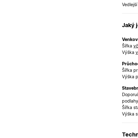
Vedlejší
X-Inspishop-User-
Variant
__cf_bm
Jaký 
Venkov
Šířka
vč
CookieScriptConse
Výška
v
Průchod
X-Inspishop-User-
Šířka p
Token
Výška 
X-Inspishop-User-
Groups
Stavebn
X-Inspishop-Guest-
Doporuč
Cart
podlahy
Šířka s
X-Inspishop-
Currency
Výška s
Techn
Název