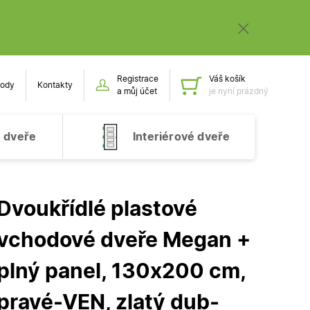
Registrace
Váš košík
ody
Kontakty
Obsah k
a můj účet
je nyní prázdný
 dveře
Interiérové dveře
Dvoukřídlé plastové
vchodové dveře Megan +
plný panel, 130x200 cm,
pravé-VEN, zlatý dub-