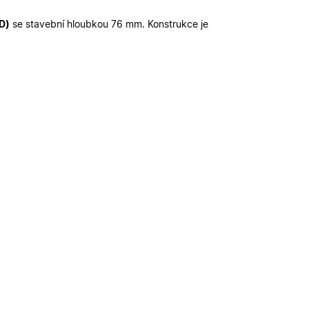
funkčními cookies.
D)
se stavební hloubkou 76 mm. Konstrukce je
ickými cookies
ovými cookies
ování stavu relace.
erou vlastní
ka webu podporuje
sal Analytics - což
é služby Google.
alezen jako soubor
ch uživatelů
 stavu relace.
ikátoru klienta. Je
louží k výpočtu
provádí informace o
lytické přehledy
koli reklamu,
deného webu.
, jako je nabízení
provádí informace o
koli reklamu,
deného webu.