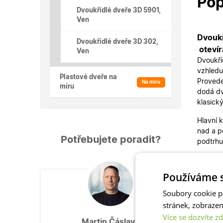
Pop
Dvoukřídlé dveře 3D 5901,
Ven
Dvouk
Dvoukřídlé dveře 3D 302,
otevír
Ven
Dvoukří
vzhledu
Plastové dveře na
Proved
Na míru
míru
dodá dv
klasic
Hlavní k
nad a p
Potřebujete poradit?
podtrhuj
Rozměr 
ven
. D
Používáme s
nabízím
Soubory cookie p
dveří n
stránek, zobraze
Dveře m
Více se dozvíte zd
Martin Čáslava