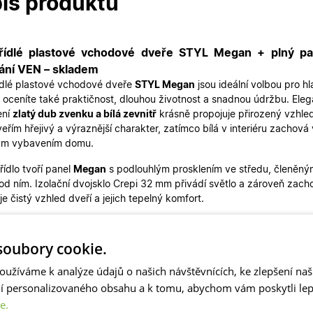
is produktu
řídlé plastové vchodové dveře STYL Megan + plný pan
ání VEN – skladem
dlé plastové vchodové dveře
STYL Megan
jsou ideální volbou pro h
 oceníte také praktičnost, dlouhou životnost a snadnou údržbu. Eleg
ení
zlatý dub zvenku a bílá zevnitř
krásně propojuje přirozený vzhled 
eřím hřejivý a výraznější charakter, zatímco bílá v interiéru zachová
kým vybavením domu.
řídlo tvoří panel
Megan
s podlouhlým prosklením ve středu, členěným 
od ním. Izolační dvojsklo Crepi 32 mm přivádí světlo a zároveň zach
e čistý vzhled dveří a jejich tepelný komfort.
dveří je
130x200 cm (včetně zárubně)
s dělením křídel
850 mm
íky skladové dostupnosti jsou dveře připraveny k rychlému dodá
oubory cookie.
e skladem také variantu zlatý dub-bílá, další rozměry
dvoukřídlých d
oužíváme k analýze údajů o našich návštěvnících, ke zlepšení na
aleznete zde
.
ní personalizovaného obsahu a k tomu, abychom vám poskytli lepš
áme skladem a jsou připraveny k rychlému dodání.
e.