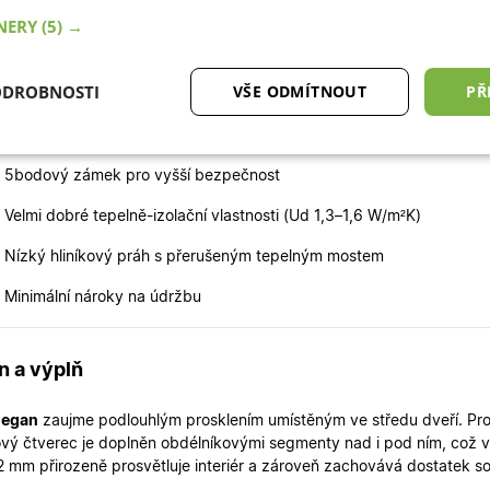
TNERY
(5) →
si vybrat právě tyto dveře?
ODROBNOSTI
VŠE ODMÍTNOUT
PŘ
 Skladem – rychlé dodání
 Pevná konstrukce s ocelovou výztuží v rámu i křídle
tné
Analytické cookies
Marketingové
Fu
cookies
 5bodový zámek pro vyšší bezpečnost
 Velmi dobré tepelně-izolační vlastnosti (Ud 1,3–1,6 W/m²K)
 Nízký hliníkový práh s přerušeným tepelným mostem
 Minimální nároky na údržbu
ytně nutné cookies
Analytické cookies
Marketingové cookies
Funkční co
ry cookie umožňují základní funkce webových stránek, jako je přihlášení uživatele a
n a výplň
zbytně nutných souborů cookie správně používat.
Poskytovatel
/
egan
zaujme podlouhlým prosklením umístěným ve středu dveří. Pros
Vyprší
Popis
Doména
ový čtverec je doplněn obdélníkovými segmenty nad i pod ním, což v
2 mm přirozeně prosvětluje interiér a zároveň zachovává dostatek s
.oknadverenamiru.cz
4
Tento cookie se používá k jedinečné identifikaci 
týdny
přístup k webové stránce, aby sledovala používá