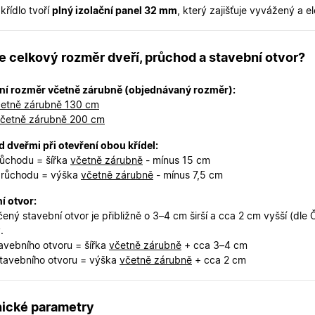
2 dny
uživatelskou zkušenost.
 křídlo tvoří
plný izolační panel 32 mm
, který zajišťuje vyvážený a e
oknadverenamiru.cz
1
Tento soubor cookie slouží k zobrazení specifick
týden
zajišťuje konzistentní uživatelský zážitek.
29
Tento soubor cookie se používá k rozlišení mezi
Cloudflare Inc.
je celkový rozměr dveří, průchod a stavební otvor?
minut
je pro web přínosné, aby bylo možné podávat p
.heureka.cz
59
používání jejich webových stránek.
sekund
ní rozměr včetně zárubně (objednávaný rozměr):
Zásadách ochrany osobních údajů společnosti Google
etně zárubně 130 cm
nt
5
Tento soubor cookie používá služba Cookie-Scr
CookieScript
měsíců
zapamatování předvoleb souhlasu se soubory c
.oknadverenamiru.cz
četně zárubně 200 cm
4
Je nutné, aby banner cookie Cookie-Script.com 
týdny
 dveřmi při otevření obou křídel:
.oknadverenamiru.cz
1 měsíc
Tento soubor cookie je nezbytný pro bezpečné p
růchodu = šířka
včetně zárubně
- mínus 15 cm
uživatele přihlášeného během návštěvy e-shop
průchodu = výška
včetně zárubně
- mínus 7,5 cm
.oknadverenamiru.cz
1 měsíc
Tento soubor cookie uchovává informaci o přiřa
zákaznické skupiny pro zobrazení správných ce
í otvor:
.oknadverenamiru.cz
1 měsíc
Tento soubor cookie se používá k uložení obs
ený stavební otvor je přibližně o 3–4 cm širší a cca 2 cm vyšší (dle
košíku pro nepřihlášené uživatele.
.
tavebního otvoru = šířka
včetně zárubně
+ cca 3–4 cm
.oknadverenamiru.cz
1 měsíc
Tento soubor cookie si pamatuje zvolenou měn
zobrazení cen produktů v e-shopu.
tavebního otvoru = výška
včetně zárubně
+ cca 2 cm
ické parametry
Poskytovatel
Poskytovatel
/
/
Doména
Vyprší
Popis