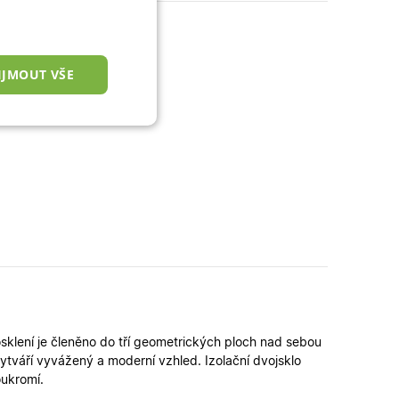
IJMOUT VŠE
nkční cookies
okies
 správa účtu. Webové
klení je členěno do tří geometrických ploch nad sebou
ytváří vyvážený a moderní vzhled. Izolační dvojsklo
oukromí.
zařízení, která mají
ní a zlepšila