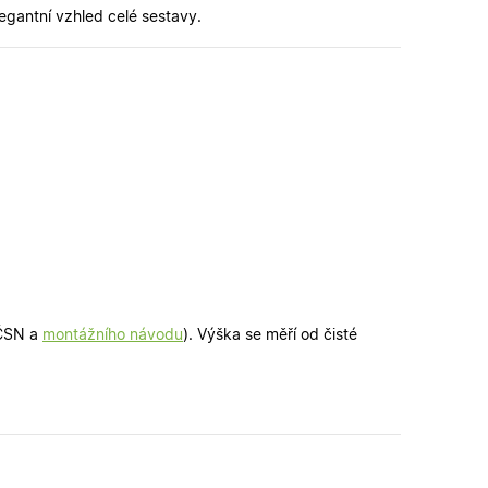
legantní vzhled celé sestavy.
é verze stránky a
 lidmi a roboty. To
latné zprávy o
ipt.com k
ookie návštěvníků.
fungoval správně.
řihlášení a udržení
u.
zení uživatele do
n a obsahu.
ahu nákupního
 ČSN a
montážního návodu
). Výška se měří od čisté
u pro správné