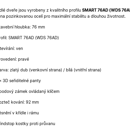
Vyprší
Popis
tovatel
Doména
/
Vyprší
Popis
.oknadverenamiru.cz
1 měsíc
Tato cookie slouží k zapamatování souhlasu s 
éna
dlé dveře jsou vyrobeny z kvalitního profilu
SMART 76AD (WDS 76A
.oknadverenamiru.cz
1 rok
Tato cookie slouží k zapamatování souhlasu s analyt
adverenamiru.cz
1 rok
Tato cookies slouží k zapamatování souhlasu s marketing
na pozinkovanou ocelí pro maximální stabilitu a dlouhou životnost.
.oknadverenamiru.cz
1 rok
Tento soubor cookie používá Google Analytics k zach
1
15
Tento soubor cookie nastavuje společnost DoubleClick (kt
le LLC
tavební hloubka: 76 mm
měsíc
minut
společnost Google), aby zjistila, zda prohlížeč návštěvní
leclick.net
soubory cookie.
1 rok
Tento název souboru cookie je spojen s Google Univer
Google LLC
rofil: SMART 76AD (WDS 76AD)
1
je významná aktualizace běžněji používané analytick
.oknadverenamiru.cz
am.cz
1
Toto je velmi běžný název souboru cookie, ale pokud je n
měsíc
Tento soubor cookie se používá k rozlišení jedinečný
měsíc
cookie relace, bude pravděpodobně použit jako pro správu
přiřazením náhodně vygenerovaného čísla jako identif
tevírání: ven
součástí každého požadavku na stránku na webu a s
2
Tento soubor cookie nastavuje společnost Doubleclick a 
le LLC
údajů o návštěvnících, relacích a kampaních pro ana
měsíce
tom, jak koncový uživatel používá webové stránky a jakou
adverenamiru.cz
rovedení: pravé
webů.
4
kterou koncový uživatel mohl vidět před návštěvou uve
týdny
arva: zlatý dub (venkovní strana) / bílá (vnitřní strana)
2
Používá Facebook k poskytování řady reklamních produktů
 Platform Inc.
měsíce
cen v reálném čase od inzerentů třetích stran
adverenamiru.cz
× 3D seřiditelné panty
4
týdny
bodový zámek ovládaný klíčem
1 rok
Tento soubor cookie nastavuje společnost Doubleclick a 
le LLC
tom, jak koncový uživatel používá webové stránky a jakou
leclick.net
kterou koncový uživatel mohl vidět před návštěvou uve
ozteč kování: 92 mm
ěsnění v křídle i rámu
indstop kostky proti průvanu