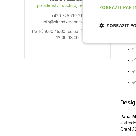
poradenství, obchod, reklamace
ZOBRAZIT PAR
Proč 
+420 725 710 211
info@oknadverenamiru.cz
ZOBRAZIT P
✅
Po-Pá 9:00-15:00, polední přestávka:
✅
12:00-13:00
Nezbytně nu
cookies
✅
✅
✅
✅
Nezb
Nezbytně nutné soubo
Desig
stránky nelze bez ne
Panel
M
Název
– střed
Crepi 3
udid