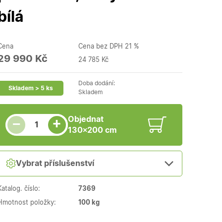
bílá
Cena
Cena bez DPH 21 %
29 990 Kč
24 785 Kč
Doba dodání:
Skladem > 5 ks
Skladem
Snížit množství
Počet kusů
Zvýšit množství
Objednat
+
−
130×200 cm
Vybrat příslušenství
Katalog. číslo:
7369
Hmotnost položky:
100 kg