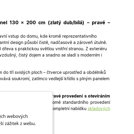
el 130 × 200 cm (zlatý dub/bílá) – pravé –
lavní vstup do domu, kde kromě reprezentativního
antní design působí čistě, nadčasově a zároveň útulně.
dřeva s praktickou světlou vnitřní stranou. Z exteriéru
 vzdušný, čistý dojem a snadno se sladí s moderním i
do tří svislých ploch – čtverce uprostřed a obdélníků
ovává soukromí, zatímco vedlejší křídlo s plným panelem
 + 450 mm
. Jedná se o
pra
vé provedení s otevíráním
ní bez dlouhého čekání. Kromě standardního provedení
veří
i
jednokřídlé dveře
– kompletní nabídku
skladových
šich webových
í zážitek z webu.