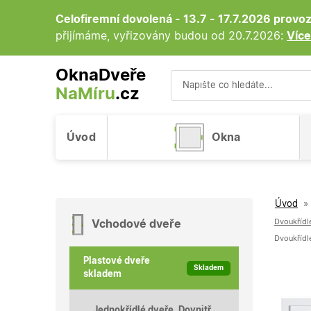
Celofiremní dovolená - 13.7 - 17.7.2026 prov
přijímáme, vyřizovány budou od 20.7.2026:
Více
OknaDveře
NaMíru
.cz
Vyhledávání
Úvod
Okna
Úvod
»
Dvoukřídl
Vchodové dveře
Plastové dveře
Skladem
skladem
Jednokřídlé dveře, Dovnitř