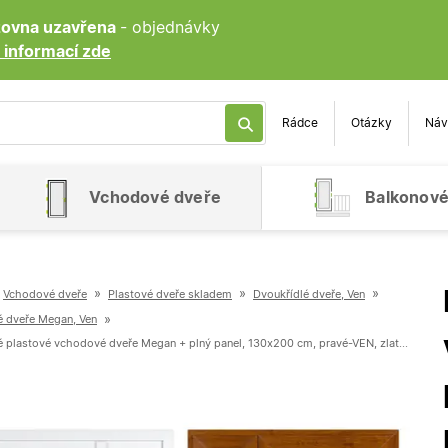
ozovna uzavřena
- objednávky
 informací zde
Rádce
Otázky
Náv
Vchodové dveře
Balkonové
»
»
»
Vchodové dveře
Plastové dveře skladem
Dvoukřídlé dveře, Ven
»
é dveře Megan, Ven
Dvoukřídlé plastové vchodové dveře Megan + plný panel, 130x200 cm, pravé-VEN, zlatý dub-bílá