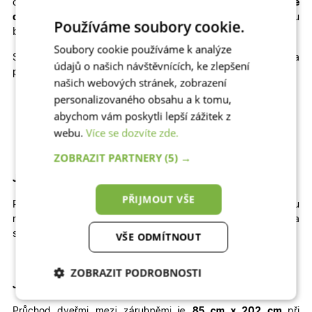
cenu
plastové dveře na míru
, popřípadě kvalitní
hliníkové
dveře na míru
, které výborně odolávají slunci a jsou
Používáme soubory cookie.
bezpečné.
Soubory cookie používáme k analýze
Skladem máme také jiné rozměry, dekory a
údajů o našich návštěvnících, ke zlepšení
provedení skladových dveří
010
:
našich webových stránek, zobrazení
personalizovaného obsahu a k tomu,
Jednokřídlé otevíravé DOVNITŘ | Jednokřídlé otevíravé
VEN | Dvoukřídlé otevíravé DOVNITŘ | Dvoukřídlé
abychom vám poskytli lepší zážitek z
otevíravé VEN
webu.
Více se dozvíte zde.
ZOBRAZIT PARTNERY
(5) →
Jak velký stavební otvor potřebujete pro tyto dveře?
PŘIJMOUT VŠE
Pro správné usazení dveří by
šířka
otvoru
měla
být
přibližně
104
cm
a
výška
přibližně
212 cm
.
Výška
stavebního otvoru je brána od čisté podlahy.
VŠE ODMÍTNOUT
ZOBRAZIT PODROBNOSTI
Jaký je průchod těmito dveřmi
?
Nezbytně nutné
Analytické
Průchod dveřmi mezi zárubněmi je
85 cm x 202 cm
při