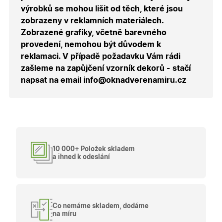
uživatele
výrobků se mohou lišit od těch, které jsou
přihláše
během
zobrazeny v reklamních materiálech.
návštěvy 
shopu.
Zobrazené grafiky, včetně barevného
provedení, nemohou být důvodem k
X-Inspishop-User-
.oknadverenamiru.cz
1 měsíc
Tento so
Groups
cookie
reklamaci. V případě požadavku Vám rádi
uchováv
informaci
zašleme na zapůjčení vzorník dekorů - stačí
přiřazení
napsat na email info@oknadverenamiru.cz
uživatele
zákaznick
skupiny 
zobrazen
správnýc
cen a ob
X-Inspishop-Guest-
.oknadverenamiru.cz
1 měsíc
Tento so
Cart
cookie se
používá 
10 000+ Položek skladem
uložení
obsahu
a ihned k odeslání
nákupní
košíku pr
nepřihlá
uživatele.
X-Inspishop-
.oknadverenamiru.cz
1 měsíc
Tento so
Currency
cookie si
Co nemáme skladem, dodáme
pamatuje
na míru
zvolenou