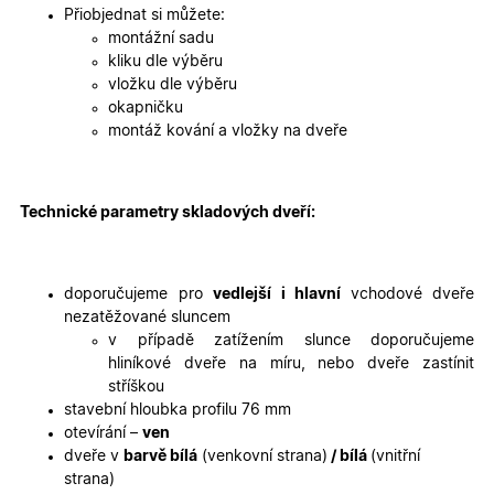
2 dny
jedinečn
Přiobjednat si můžete:
identifika
zařízení, 
montážní sadu
mají přís
kliku dle výběru
webové
stránce, 
vložku dle výběru
sledovala
okapničku
používání
zlepšila
montáž kování a vložky na dveře
uživatels
zkušenost
X-Inspishop-User-
oknadverenamiru.cz
1
Tento so
Variant
týden
cookie sl
Technické parametry skladových dveří:
k zobraze
specifick
verze str
a zajišťuj
Zásadách
konzisten
doporučujeme pro
vedlejší i hlavní
vchodové dveře
ochrany osobních údajů společnosti Google
uživatels
zážitek.
nezatěžované sluncem
v případě zatížením slunce doporučujeme
__cf_bm
29
Tento so
Cloudflare Inc.
minut
cookie se
.heureka.cz
hliníkové dveře na míru, nebo dveře zastínit
59
používá 
stříškou
sekund
rozlišení
lidmi a
stavební hloubka profilu 76 mm
roboty. T
otevírání –
ven
pro web
přínosné,
dveře v
barvě bílá
(venkovní strana)
/ bílá
(vnitřní
bylo mož
strana)
podávat