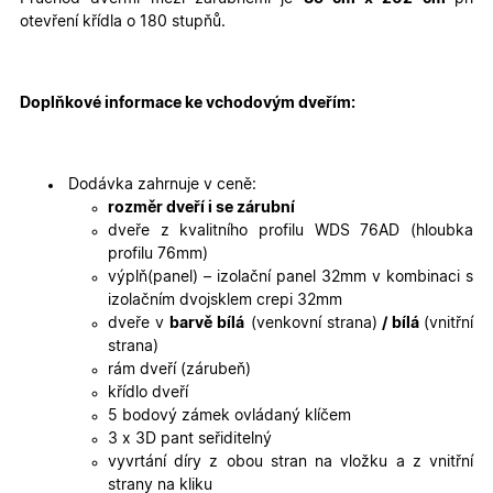
cookies
cookies
otevření křídla o 180 stupňů.
Marketingové
Funkční cookies
cookies
Doplňkové informace ke vchodovým dveřím:
Dodávka zahrnuje v ceně:
rozměr dveří i se zárubní
dveře z kvalitního profilu WDS 76AD (hloubka
profilu 76mm)
Nezbytně nutné cookies
Analytické cookies
výplň(panel) – izolační panel 32mm v kombinaci s
Marketingové cookies
Funkční cookies
izolačním dvojsklem crepi 32mm
dveře v
barvě bílá
(venkovní strana)
/ bílá
(vnitřní
Nezbytně nutné soubory cookie umožňují základní
strana)
funkce webových stránek, jako je přihlášení
uživatele a správa účtu. Webové stránky nelze bez
rám dveří (zárubeň)
nezbytně nutných souborů cookie správně používat.
křídlo dveří
Poskytovatel
/
5 bodový zámek ovládaný klíčem
Název
Vyprší
Popis
Doména
3 x 3D pant seřiditelný
vyvrtání díry z obou stran na vložku a z vnitřní
udid
.oknadverenamiru.cz
4
Tento co
týdny
se použív
strany na kliku