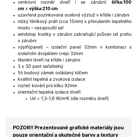
platné zp
venkovní rozměr dveří i se zárubní:
šířka:100
o použív
cm
x
výška:210 cm
jejich
webovýc
uzavřená pozinkovaná ocelová výztuž v křídle i zárubni
stránek.
nízký hliníkový práh (cca 15mm) s přerušením tepelného
CookieScriptConsent
5
Tento so
CookieScript
mostu – nezapouští se!
měsíců
cookie
.oknadverenamiru.cz
windstop kostky v zárubni zabraňující průvan od prahu
4
používá
týdny
služba
v zárubni
Cookie-
výplň(panel) – izolační panel 32mm v kombinaci s
Script.co
zapamato
izolačním dvojsklem crepi 32mm
předvole
těsnění dveří na křídle i zárubni
souhlasu
soubory
3 x 3D pant seřiditelný
cookie
5ti bodový zámek ovládaný klíčem
návštěvní
Je nutné,
kvalitní tepelná a zvuková izolace
banner
rozteč kování pro kliku 92mm
cookie
Cookie-
orientační tepelná izolace dveří:
Script.co
Ud = 1,3–1,6 W/m²K (dle rozměru dveří)
fungoval
správně.
X-Inspishop-User-
.oknadverenamiru.cz
1 měsíc
Tento so
Token
cookie je
nezbytný
bezpečné
POZOR!! Prezentované grafické materiály jsou
přihlášen
udržení
pouze orientační a skutečné barvy a textury