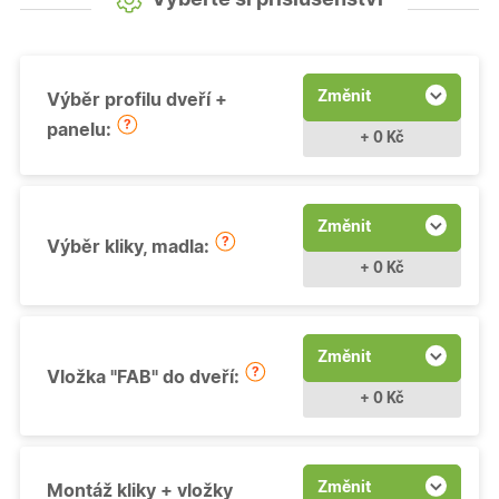
Změnit
Výběr profilu dveří +
panelu:
+ 0 Kč
Změnit
Výběr kliky, madla:
+ 0 Kč
Změnit
Vložka "FAB" do dveří:
+ 0 Kč
Změnit
Montáž kliky + vložky