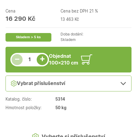
Cena
Cena bez DPH 21 %
16 290 Kč
13 463 Kč
Doba dodání:
Skladem > 5 ks
Skladem
Snížit množství
Počet kusů
Zvýšit množství
Objednat
+
−
100×210 cm
Vybrat příslušenství
Katalog. číslo:
5314
Hmotnost položky:
50 kg
Vyberte si příslušenství