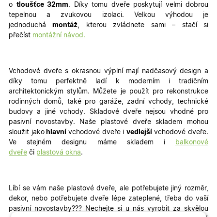
o
tloušťce 32mm
. Díky tomu dveře poskytují velmi dobrou
tepelnou a zvukovou izolaci. Velkou výhodou je
jednoduchá
montáž
, kterou zvládnete sami – stačí si
přečíst
montážní návod.
Vchodové dveře s okrasnou výplní mají nadčasový design a
díky tomu perfektně ladí k moderním i tradičním
architektonickým stylům. Můžete je použít pro rekonstrukce
rodinných domů, také pro garáže, zadní vchody, technické
budovy a jiné vchody
. Skladové dveře nejsou vhodné pro
pasivní novostavby. Naše plastové dveře skladem mohou
sloužit jako
hlavní
vchodové dveře i
vedlejší
vchodové dveře.
Ve stejném designu máme skladem i
balkonové
dveře
či
plastová okna
.
Líbí se vám naše plastové dveře, ale potřebujete jiný rozměr,
dekor, nebo potřebujete dveře lépe zateplené, třeba do vaší
pasivní novostavby???
Nechejte si u nás vyrobit za skvělou