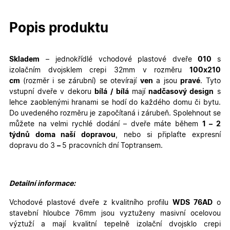
Popis produktu
Skladem
– jednokřídlé
vchodové plastové dveře
010
s
izolačním dvojsklem crepi 32mm v rozměru
100
x210
cm
(rozměr i se zárubní)
se otevírají
ven
a jsou
pravé
. Tyto
vstupní dveře v dekoru
bílá / bílá
mají
nadčasový design
s
lehce zaoblenými hranami se hodí do každého domu či bytu.
Do uvedeného rozměru je započítaná i zárubeň. Spolehnout se
můžete na velmi rychlé dodání – dveře máte během
1 – 2
týdnů doma naší dopravou
, nebo si připlaťte expresní
dopravu do 3
–
5 pracovních dní Toptransem
.
Detailní informace:
Vchodové plastové dveře z kvalitního profilu
WDS 76AD
o
stavební hloubce 76mm jsou vyztuženy masivní ocelovou
výztuží a mají kvalitní tepelně izolační dvojsklo crepi