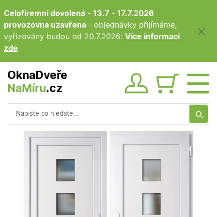
Celofiremní dovolená - 13.7 - 17.7.2026
provozovna uzavřena
- objednávky přijímáme,
vyřizovány budou od 20.7.2026:
Více informací
zde
OknaDveře
NaMíru
.cz
Obsah ko
Vyhledávání