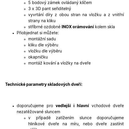
Doména
5 bodový zámek ovládaný klíčem
3 x 3D pant seřiditelný
udid
.oknadverenamiru.cz
4
Tento co
týdny
se použív
vyvrtání díry z obou stran na vložku a z vnitřní
2 dny
jedinečn
strany na kliku
identifika
zařízení, 
stříbrné ozdobné
INOX orámování
kolem skla
mají přís
Přiobjednat si můžete:
webové
stránce, 
montážní sadu
sledovala
kliku dle výběru
používání
zlepšila
vložku dle výběru
uživatels
okapničku
zkušenost
montáž kování a vložky na dveře
X-Inspishop-User-
oknadverenamiru.cz
1
Tento so
Variant
týden
cookie sl
k zobraze
specifick
verze str
Technické parametry skladových dveří:
a zajišťuj
Zásadách
konzisten
ochrany osobních údajů společnosti Google
uživatels
zážitek.
doporučujeme pro
vedlejší i hlavní
vchodové dveře
__cf_bm
29
Tento so
Cloudflare Inc.
minut
cookie se
.heureka.cz
nezatěžované sluncem
59
používá 
v případě zatížením slunce doporučujeme
sekund
rozlišení
lidmi a
hliníkové dveře na míru, nebo dveře zastínit
roboty. T