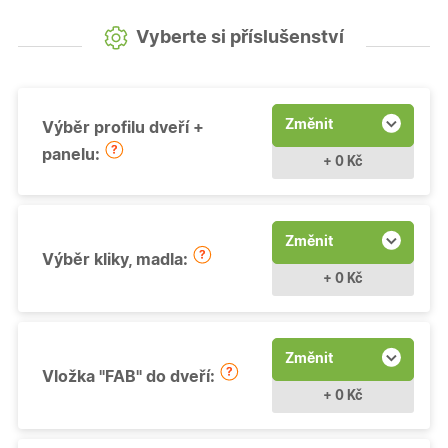
Vyberte si příslušenství
Změnit
Výběr profilu dveří +
panelu:
+ 0 Kč
Změnit
Výběr kliky, madla:
+ 0 Kč
Změnit
Vložka "FAB" do dveří:
+ 0 Kč