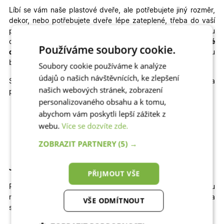
Líbí se vám naše plastové dveře, ale potřebujete jiný rozměr,
dekor, nebo potřebujete dveře lépe zateplené, třeba do vaší
pasivní novostavby???
Nechejte si u nás vyrobit za skvělou
cenu
plastové dveře na míru
, popřípadě kvalitní
hliníkové
Používáme soubory cookie.
dveře na míru
, které výborně odolávají slunci a jsou
bezpečné.
Soubory cookie používáme k analýze
údajů o našich návštěvnících, ke zlepšení
Skladem máme také jiné rozměry, dekory a
našich webových stránek, zobrazení
provedení skladových dveří
010
+ ozdobné
INOX orámování
:
personalizovaného obsahu a k tomu,
Jednokřídlé otevíravé DOVNITŘ | Jednokřídlé otevíravé
abychom vám poskytli lepší zážitek z
VEN | Dvoukřídlé otevíravé DOVNITŘ | Dvoukřídlé
webu.
Více se dozvíte zde.
otevíravé VEN
ZOBRAZIT PARTNERY
(5) →
Jak velký stavební otvor potřebujete pro tyto dveře?
PŘIJMOUT VŠE
Pro správné usazení dveří by
šířka
otvoru
měla
být
přibližně
109
cm
a
výška
přibližně
207 cm
.
Výška
VŠE ODMÍTNOUT
stavebního otvoru je brána od čisté podlahy.