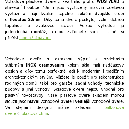
Vchodové plastové dveře z kvalitního profilu
WDS 76AD
o
stavební hloubce 76mm jsou vyztuženy masivní ocelovou
výztuží a mají kvalitní tepelně izolační dvojsklo crepi
o
tloušťce 32mm
. Díky tomu dveře poskytují velmi dobrou
tepelnou a zvukovou izolaci. Velkou výhodou je
jednoduchá
montáž
, kterou zvládnete sami – stačí si
přečíst
montážní návod.
Vchodové dveře s okrasnou výplní a ozdobným
stříbrným
INOX orámováním
kolem skla mají nadčasový
design a díky tomu perfektně ladí k moderním i tradičním
architektonickým stylům. Můžete je použít pro rekonstrukce
rodinných domů, také pro garáže, zadní vchody, technické
budovy a jiné vchody
. Skladové dveře nejsou vhodné pro
pasivní novostavby. Naše plastové dveře skladem mohou
sloužit jako
hlavní
vchodové dveře i
vedlejší
vchodové dveře.
Ve stejném designu máme skladem i
balkonové
dveře
či
plastová okna
.