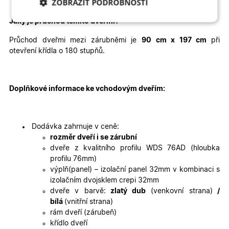
ZOBRAZIT PODROBNOSTI
Jaký je průchod těmito dveřmi
?
Nezbytně nutné
Analytické
cookies
cookies
Průchod dveřmi mezi zárubněmi je
90 cm x 197 cm
při
otevření křídla o 180 stupňů.
Marketingové
Funkční cookies
cookies
Doplňkové informace ke vchodovým dveřím:
Dodávka zahrnuje v ceně:
rozměr dveří i se zárubní
dveře z kvalitního profilu WDS 76AD (hloubka
Nezbytně nutné cookies
Analytické cookies
profilu 76mm)
Marketingové cookies
Funkční cookies
výplň(panel) – izolační panel 32mm v kombinaci s
izolačním dvojsklem crepi 32mm
Nezbytně nutné soubory cookie umožňují základní
dveře v barvě:
zlatý dub
(venkovní strana)
/
funkce webových stránek, jako je přihlášení
uživatele a správa účtu. Webové stránky nelze bez
bílá
(vnitřní strana)
nezbytně nutných souborů cookie správně používat.
rám dveří (zárubeň)
křídlo dveří
Poskytovatel
/
Název
Vyprší
Popis