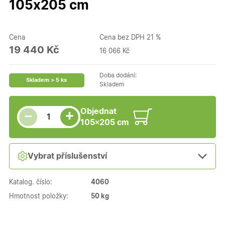
105x205 cm
Cena
Cena bez DPH 21 %
19 440 Kč
16 066 Kč
Doba dodání:
Skladem > 5 ks
Skladem
Snížit množství
Počet kusů
Zvýšit množství
Objednat
+
−
105×205 cm
Vybrat příslušenství
Katalog. číslo:
4060
Hmotnost položky:
50 kg