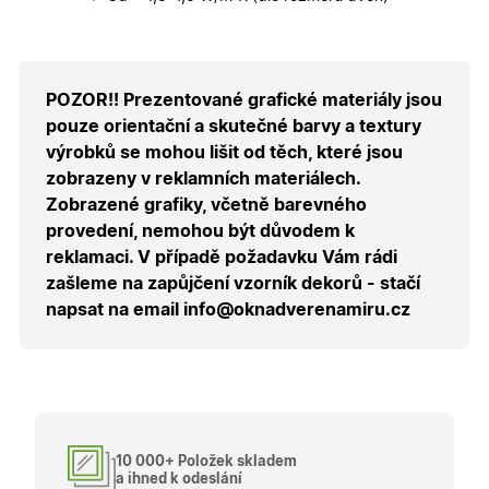
nezbytný
bezpečné
přihlášen
udržení
uživatele
přihláše
POZOR!! Prezentované grafické materiály jsou
během
návštěvy 
pouze orientační a skutečné barvy a textury
shopu.
výrobků se mohou lišit od těch, které jsou
X-Inspishop-User-
.oknadverenamiru.cz
1 měsíc
Tento so
zobrazeny v reklamních materiálech.
Groups
cookie
uchováv
Zobrazené grafiky, včetně barevného
informaci
přiřazení
provedení, nemohou být důvodem k
uživatele
reklamaci. V případě požadavku Vám rádi
zákaznick
skupiny 
zašleme na zapůjčení vzorník dekorů - stačí
zobrazen
správnýc
napsat na email info@oknadverenamiru.cz
cen a ob
X-Inspishop-Guest-
.oknadverenamiru.cz
1 měsíc
Tento so
Cart
cookie se
používá 
uložení
obsahu
nákupní
košíku pr
nepřihlá
10 000+ Položek skladem
uživatele.
a ihned k odeslání