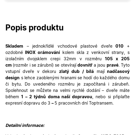
Popis produktu
Skladem
– jednokřídlé
vchodové plastové dveře
010
+
ozdobné
INOX orámování
kolem skla z venkovní strany,
s
izolačním dvojsklem crepi 32mm v rozměru
105
x 205
cm
(rozměr i se zárubní)
se otevírají
dovnitř
a jsou
pravé
. Tyto
vstupní dveře v dekoru
zlatý dub / bílá
mají
nadčasový
design
s lehce zaoblenými hranami se hodí do každého domu
či bytu. Do uvedeného rozměru je započítaná i zárubeň.
Spolehnout se můžete na velmi rychlé dodání – dveře máte
během
1 – 2 týdnů doma naší dopravou
, nebo si připlaťte
expresní dopravu do 3
–
5 pracovních dní Toptransem
.
Detailní informace: