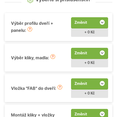
Změnit
Výběr profilu dveří +
panelu:
+ 0 Kč
Změnit
Výběr kliky, madla:
+ 0 Kč
Změnit
Vložka "FAB" do dveří:
+ 0 Kč
Změnit
Montáž kliky + vložky