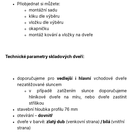
2 dny
jedinečn
Přiobjednat si můžete:
identifika
zařízení, 
montážní sadu
mají přís
kliku dle výběru
webové
stránce, 
vložku dle výběru
sledovala
okapničku
používání
zlepšila
montáž kování a vložky na dveře
uživatels
zkušenost
X-Inspishop-User-
oknadverenamiru.cz
1
Tento so
Variant
týden
cookie sl
Technické parametry skladových dveří:
k zobraze
specifick
verze str
a zajišťuj
Zásadách
konzisten
doporučujeme pro
vedlejší i hlavní
vchodové dveře
ochrany osobních údajů společnosti Google
uživatels
zážitek.
nezatěžované sluncem
v případě zatížením slunce doporučujeme
__cf_bm
29
Tento so
Cloudflare Inc.
minut
cookie se
.heureka.cz
hliníkové dveře na míru, nebo dveře zastínit
59
používá 
stříškou
sekund
rozlišení
lidmi a
stavební hloubka profilu 76 mm
roboty. T
otevírání –
dovnitř
pro web
přínosné,
dveře v barvě:
zlatý dub
(venkovní strana)
/ bílá
(vnitřní
bylo mož
strana)
podávat