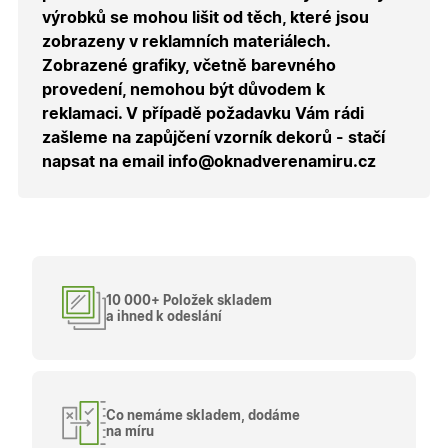
uživatele
výrobků se mohou lišit od těch, které jsou
přihláše
během
zobrazeny v reklamních materiálech.
návštěvy 
shopu.
Zobrazené grafiky, včetně barevného
provedení, nemohou být důvodem k
X-Inspishop-User-
.oknadverenamiru.cz
1 měsíc
Tento so
Groups
cookie
reklamaci. V případě požadavku Vám rádi
uchováv
informaci
zašleme na zapůjčení vzorník dekorů - stačí
přiřazení
napsat na email info@oknadverenamiru.cz
uživatele
zákaznick
skupiny 
zobrazen
správnýc
cen a ob
X-Inspishop-Guest-
.oknadverenamiru.cz
1 měsíc
Tento so
Cart
cookie se
používá 
10 000+ Položek skladem
uložení
obsahu
a ihned k odeslání
nákupní
košíku pr
nepřihlá
uživatele.
X-Inspishop-
.oknadverenamiru.cz
1 měsíc
Tento so
Currency
cookie si
Co nemáme skladem, dodáme
pamatuje
na míru
zvolenou