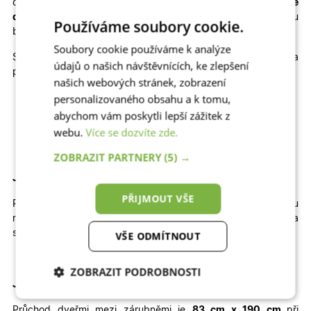
cenu
plastové dveře na míru
, popřípadě kvalitní
hliníkové
dveře na míru
, které výborně odolávají slunci a jsou
Používáme soubory cookie.
bezpečné.
Soubory cookie používáme k analýze
Skladem máme také jiné rozměry, dekory a
údajů o našich návštěvnících, ke zlepšení
provedení skladových dveří
010
:
našich webových stránek, zobrazení
personalizovaného obsahu a k tomu,
Jednokřídlé otevíravé DOVNITŘ | Jednokřídlé otevíravé
VEN | Dvoukřídlé otevíravé DOVNITŘ | Dvoukřídlé
abychom vám poskytli lepší zážitek z
otevíravé VEN
webu.
Více se dozvíte zde.
ZOBRAZIT PARTNERY
(5) →
Jak velký stavební otvor potřebujete pro tyto dveře?
PŘIJMOUT VŠE
Pro správné usazení dveří by
šířka
otvoru
měla
být
přibližně
102
cm
a
výška
přibližně
200 cm
.
Výška
stavebního otvoru je brána od čisté podlahy.
VŠE ODMÍTNOUT
ZOBRAZIT PODROBNOSTI
Jaký je průchod těmito dveřmi
?
Nezbytně nutné
Analytické
Průchod dveřmi mezi zárubněmi je
83 cm x 190 cm
při