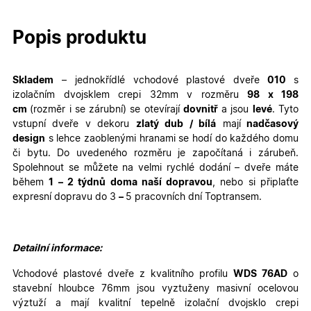
Popis produktu
Skladem
– jednokřídlé
vchodové plastové dveře
010
s
izolačním dvojsklem crepi 32mm v rozměru
98
x 198
cm
(rozměr i se zárubní)
se otevírají
dovnitř
a jsou
levé
. Tyto
vstupní dveře v dekoru
zlatý dub / bílá
mají
nadčasový
design
s lehce zaoblenými hranami se hodí do každého domu
či bytu. Do uvedeného rozměru je započítaná i zárubeň.
Spolehnout se můžete na velmi rychlé dodání – dveře máte
během
1 – 2 týdnů doma naší dopravou
, nebo si připlaťte
expresní dopravu do 3
–
5 pracovních dní Toptransem
.
Detailní informace:
Vchodové plastové dveře z kvalitního profilu
WDS 76AD
o
stavební hloubce 76mm jsou vyztuženy masivní ocelovou
výztuží a mají kvalitní tepelně izolační dvojsklo crepi