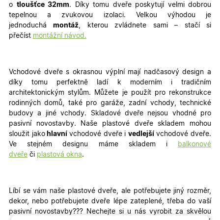
o
tloušťce 32mm
. Díky tomu dveře poskytují velmi dobrou
tepelnou a zvukovou izolaci. Velkou výhodou je
jednoduchá
montáž
, kterou zvládnete sami – stačí si
přečíst
montážní návod.
Vchodové dveře s okrasnou výplní mají nadčasový design a
díky tomu perfektně ladí k moderním i tradičním
architektonickým stylům. Můžete je použít pro rekonstrukce
rodinných domů, také pro garáže, zadní vchody, technické
budovy a jiné vchody
. Skladové dveře nejsou vhodné pro
pasivní novostavby. Naše plastové dveře skladem mohou
sloužit jako
hlavní
vchodové dveře i
vedlejší
vchodové dveře.
Ve stejném designu máme skladem i
balkonové
dveře
či
plastová okna
.
Líbí se vám naše plastové dveře, ale potřebujete jiný rozměr,
dekor, nebo potřebujete dveře lépe zateplené, třeba do vaší
pasivní novostavby???
Nechejte si u nás vyrobit za skvělou