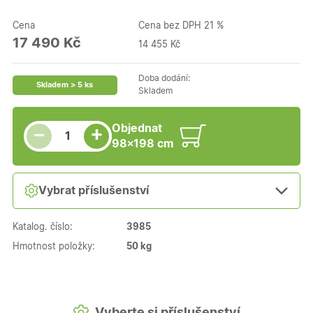
Cena
Cena bez DPH 21 %
17 490 Kč
14 455 Kč
Doba dodání:
Skladem > 5 ks
Skladem
Snížit množství
Počet kusů
Zvýšit množství
Objednat
+
−
98×198 cm
Vybrat příslušenství
Katalog. číslo:
3985
Hmotnost položky:
50 kg
Vyberte si příslušenství