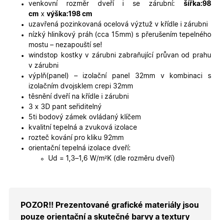
platné zp
venkovní rozměr dveří i se zárubní:
šířka:98
o použív
cm
x
výška:198 cm
jejich
webovýc
uzavřená pozinkovaná ocelová výztuž v křídle i zárubni
stránek.
nízký hliníkový práh (cca 15mm) s přerušením tepelného
CookieScriptConsent
5
Tento so
CookieScript
mostu – nezapouští se!
měsíců
cookie
.oknadverenamiru.cz
windstop kostky v zárubni zabraňující průvan od prahu
4
používá
týdny
služba
v zárubni
Cookie-
výplň(panel) – izolační panel 32mm v kombinaci s
Script.co
zapamato
izolačním dvojsklem crepi 32mm
předvole
těsnění dveří na křídle i zárubni
souhlasu
soubory
3 x 3D pant seřiditelný
cookie
5ti bodový zámek ovládaný klíčem
návštěvní
Je nutné,
kvalitní tepelná a zvuková izolace
banner
rozteč kování pro kliku 92mm
cookie
Cookie-
orientační tepelná izolace dveří:
Script.co
Ud = 1,3–1,6 W/m²K (dle rozměru dveří)
fungoval
správně.
X-Inspishop-User-
.oknadverenamiru.cz
1 měsíc
Tento so
Token
cookie je
nezbytný
bezpečné
POZOR!! Prezentované grafické materiály jsou
přihlášen
udržení
pouze orientační a skutečné barvy a textury