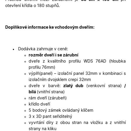
cookies
cookies
otevření křídla o 180 stupňů.
Marketingové
Funkční cookies
cookies
Doplňkové informace ke vchodovým dveřím:
Dodávka zahrnuje v ceně:
rozměr dveří i se zárubní
dveře z kvalitního profilu WDS 76AD (hloubka
profilu 76mm)
Nezbytně nutné cookies
Analytické cookies
výplň(panel) – izolační panel 32mm v kombinaci s
Marketingové cookies
Funkční cookies
izolačním dvojsklem crepi 32mm
dveře v barvě:
zlatý dub
(venkovní strana)
/
Nezbytně nutné soubory cookie umožňují základní
bílá
(vnitřní strana)
funkce webových stránek, jako je přihlášení
uživatele a správa účtu. Webové stránky nelze bez
rám dveří (zárubeň)
nezbytně nutných souborů cookie správně používat.
křídlo dveří
Poskytovatel
/
5 bodový zámek ovládaný klíčem
Název
Vyprší
Popis
Doména
3 x 3D pant seřiditelný
vyvrtání díry z obou stran na vložku a z vnitřní
udid
.oknadverenamiru.cz
4
Tento co
týdny
se použív
strany na kliku