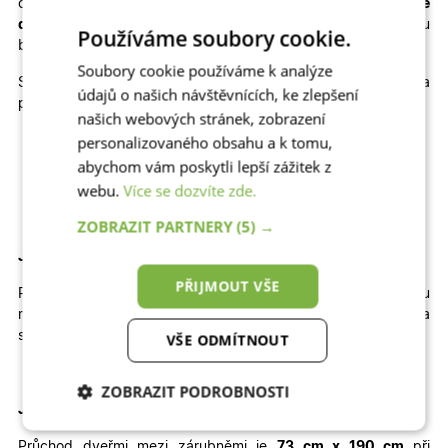
cenu
plastové dveře na míru
, popřípadě kvalitní
hliníkové
dveře na míru
, které výborně odolávají slunci a jsou
Používáme soubory cookie.
bezpečné.
Soubory cookie používáme k analýze
Skladem máme také jiné rozměry, dekory a
údajů o našich návštěvnících, ke zlepšení
provedení skladových dveří
010
:
našich webových stránek, zobrazení
personalizovaného obsahu a k tomu,
Jednokřídlé otevíravé DOVNITŘ | Jednokřídlé otevíravé
VEN | Dvoukřídlé otevíravé DOVNITŘ | Dvoukřídlé
abychom vám poskytli lepší zážitek z
otevíravé VEN
webu.
Více se dozvíte zde.
ZOBRAZIT PARTNERY
(5) →
Jak velký stavební otvor potřebujete pro tyto dveře?
PŘIJMOUT VŠE
Pro správné usazení dveří by
šířka
otvoru
měla
být
přibližně
92
cm
a
výška
přibližně
200 cm
.
Výška
stavebního otvoru je brána od čisté podlahy.
VŠE ODMÍTNOUT
ZOBRAZIT PODROBNOSTI
Jaký je průchod těmito dveřmi
?
Nezbytně nutné
Analytické
Průchod dveřmi mezi zárubněmi je
73 cm x 190 cm
při