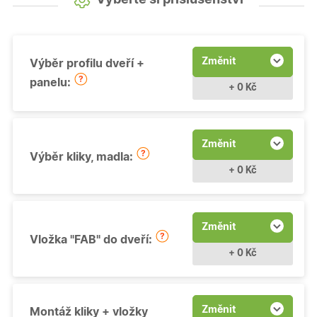
Změnit
Výběr profilu dveří +
panelu:
+ 0 Kč
Změnit
Výběr kliky, madla:
+ 0 Kč
Změnit
Vložka "FAB" do dveří:
+ 0 Kč
Změnit
Montáž kliky + vložky