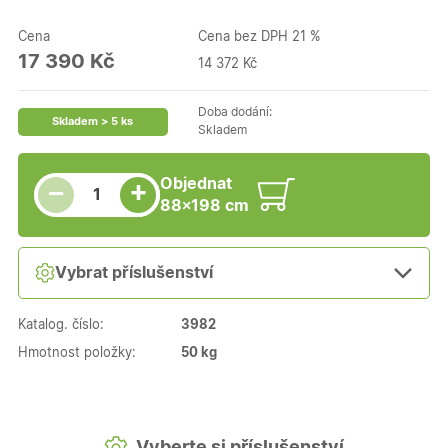
Cena
Cena bez DPH 21 %
17 390 Kč
14 372 Kč
Doba dodání:
Skladem > 5 ks
Skladem
Snížit množství
Počet kusů
Zvýšit množství
Objednat
+
−
88×198 cm
Vybrat příslušenství
Katalog. číslo:
3982
Hmotnost položky:
50 kg
Vyberte si příslušenství