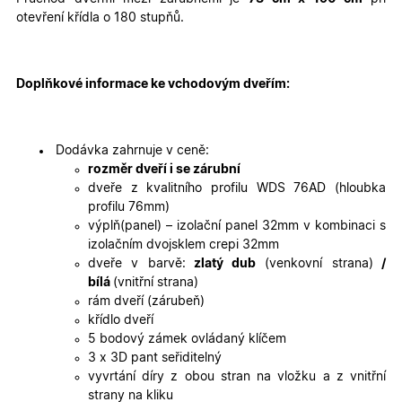
cookies
cookies
otevření křídla o 180 stupňů.
Marketingové
Funkční cookies
cookies
Doplňkové informace ke vchodovým dveřím:
Dodávka zahrnuje v ceně:
rozměr dveří i se zárubní
dveře z kvalitního profilu WDS 76AD (hloubka
profilu 76mm)
Nezbytně nutné cookies
Analytické cookies
výplň(panel) – izolační panel 32mm v kombinaci s
Marketingové cookies
Funkční cookies
izolačním dvojsklem crepi 32mm
dveře v barvě:
zlatý dub
(venkovní strana)
/
Nezbytně nutné soubory cookie umožňují základní
bílá
(vnitřní strana)
funkce webových stránek, jako je přihlášení
uživatele a správa účtu. Webové stránky nelze bez
rám dveří (zárubeň)
nezbytně nutných souborů cookie správně používat.
křídlo dveří
Poskytovatel
/
5 bodový zámek ovládaný klíčem
Název
Vyprší
Popis
Doména
3 x 3D pant seřiditelný
vyvrtání díry z obou stran na vložku a z vnitřní
udid
.oknadverenamiru.cz
4
Tento co
týdny
se použív
strany na kliku