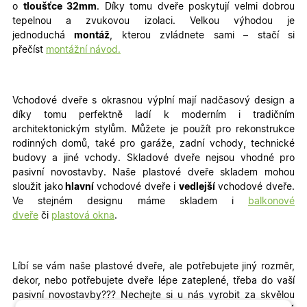
o
tloušťce 32mm
. Díky tomu dveře poskytují velmi dobrou
tepelnou a zvukovou izolaci. Velkou výhodou je
jednoduchá
montáž
, kterou zvládnete sami – stačí si
přečíst
montážní návod.
Vchodové dveře s okrasnou výplní mají nadčasový design a
díky tomu perfektně ladí k moderním i tradičním
architektonickým stylům. Můžete je použít pro rekonstrukce
rodinných domů, také pro garáže, zadní vchody, technické
budovy a jiné vchody
. Skladové dveře nejsou vhodné pro
pasivní novostavby. Naše plastové dveře skladem mohou
sloužit jako
hlavní
vchodové dveře i
vedlejší
vchodové dveře.
Ve stejném designu máme skladem i
balkonové
dveře
či
plastová okna
.
Líbí se vám naše plastové dveře, ale potřebujete jiný rozměr,
dekor, nebo potřebujete dveře lépe zateplené, třeba do vaší
pasivní novostavby???
Nechejte si u nás vyrobit za skvělou