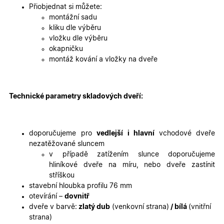
2 dny
jedinečn
Přiobjednat si můžete:
identifika
zařízení, 
montážní sadu
mají přís
kliku dle výběru
webové
stránce, 
vložku dle výběru
sledovala
okapničku
používání
zlepšila
montáž kování a vložky na dveře
uživatels
zkušenost
X-Inspishop-User-
oknadverenamiru.cz
1
Tento so
Variant
týden
cookie sl
Technické parametry skladových dveří:
k zobraze
specifick
verze str
a zajišťuj
Zásadách
konzisten
doporučujeme pro
vedlejší i hlavní
vchodové dveře
ochrany osobních údajů společnosti Google
uživatels
zážitek.
nezatěžované sluncem
v případě zatížením slunce doporučujeme
__cf_bm
29
Tento so
Cloudflare Inc.
minut
cookie se
.heureka.cz
hliníkové dveře na míru, nebo dveře zastínit
59
používá 
stříškou
sekund
rozlišení
lidmi a
stavební hloubka profilu 76 mm
roboty. T
otevírání –
dovnitř
pro web
přínosné,
dveře v barvě:
zlatý dub
(venkovní strana)
/ bílá
(vnitřní
bylo mož
strana)
podávat