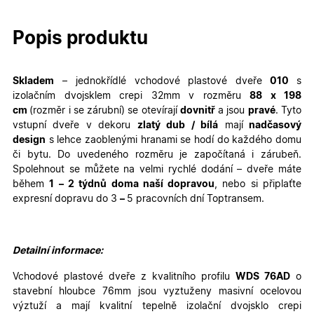
Popis produktu
Skladem
– jednokřídlé
vchodové plastové dveře
010
s
izolačním dvojsklem crepi 32mm v rozměru
88
x 198
cm
(rozměr i se zárubní)
se otevírají
dovnitř
a jsou
pravé
. Tyto
vstupní dveře v dekoru
zlatý dub / bílá
mají
nadčasový
design
s lehce zaoblenými hranami se hodí do každého domu
či bytu. Do uvedeného rozměru je započítaná i zárubeň.
Spolehnout se můžete na velmi rychlé dodání – dveře máte
během
1 – 2 týdnů doma naší dopravou
, nebo si připlaťte
expresní dopravu do 3
–
5 pracovních dní Toptransem
.
Detailní informace:
Vchodové plastové dveře z kvalitního profilu
WDS 76AD
o
stavební hloubce 76mm jsou vyztuženy masivní ocelovou
výztuží a mají kvalitní tepelně izolační dvojsklo crepi