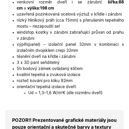
platné zp
venkovní rozměr dveří i se zárubní:
šířka:88
o použív
cm
x
výška:198 cm
jejich
webovýc
uzavřená pozinkovaná ocelová výztuž v křídle i zárubni
stránek.
nízký hliníkový práh (cca 15mm) s přerušením tepelného
CookieScriptConsent
5
Tento so
CookieScript
mostu – nezapouští se!
měsíců
cookie
.oknadverenamiru.cz
windstop kostky v zárubni zabraňující průvan od prahu
4
používá
týdny
služba
v zárubni
Cookie-
výplň(panel) – izolační panel 32mm v kombinaci s
Script.co
zapamato
izolačním dvojsklem crepi 32mm
předvole
těsnění dveří na křídle i zárubni
souhlasu
soubory
3 x 3D pant seřiditelný
cookie
5ti bodový zámek ovládaný klíčem
návštěvní
Je nutné,
kvalitní tepelná a zvuková izolace
banner
rozteč kování pro kliku 92mm
cookie
Cookie-
orientační tepelná izolace dveří:
Script.co
Ud = 1,3–1,6 W/m²K (dle rozměru dveří)
fungoval
správně.
X-Inspishop-User-
.oknadverenamiru.cz
1 měsíc
Tento so
Token
cookie je
nezbytný
bezpečné
POZOR!! Prezentované grafické materiály jsou
přihlášen
udržení
pouze orientační a skutečné barvy a textury