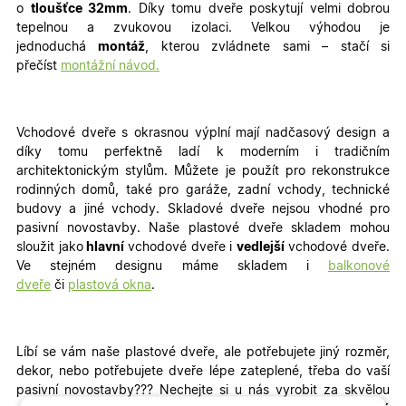
o
tloušťce 32mm
. Díky tomu dveře poskytují velmi dobrou
tepelnou a zvukovou izolaci. Velkou výhodou je
jednoduchá
montáž
, kterou zvládnete sami – stačí si
přečíst
montážní návod.
Vchodové dveře s okrasnou výplní mají nadčasový design a
díky tomu perfektně ladí k moderním i tradičním
architektonickým stylům. Můžete je použít pro rekonstrukce
rodinných domů, také pro garáže, zadní vchody, technické
budovy a jiné vchody
. Skladové dveře nejsou vhodné pro
pasivní novostavby. Naše plastové dveře skladem mohou
sloužit jako
hlavní
vchodové dveře i
vedlejší
vchodové dveře.
Ve stejném designu máme skladem i
balkonové
dveře
či
plastová okna
.
Líbí se vám naše plastové dveře, ale potřebujete jiný rozměr,
dekor, nebo potřebujete dveře lépe zateplené, třeba do vaší
pasivní novostavby???
Nechejte si u nás vyrobit za skvělou