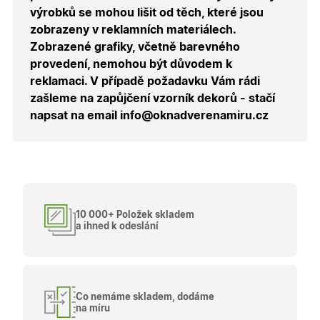
uživatele
výrobků se mohou lišit od těch, které jsou
přihláše
během
zobrazeny v reklamních materiálech.
návštěvy 
shopu.
Zobrazené grafiky, včetně barevného
provedení, nemohou být důvodem k
X-Inspishop-User-
.oknadverenamiru.cz
1 měsíc
Tento so
Groups
cookie
reklamaci. V případě požadavku Vám rádi
uchováv
informaci
zašleme na zapůjčení vzorník dekorů - stačí
přiřazení
napsat na email info@oknadverenamiru.cz
uživatele
zákaznick
skupiny 
zobrazen
správnýc
cen a ob
X-Inspishop-Guest-
.oknadverenamiru.cz
1 měsíc
Tento so
Cart
cookie se
používá 
10 000+ Položek skladem
uložení
obsahu
a ihned k odeslání
nákupní
košíku pr
nepřihlá
uživatele.
X-Inspishop-
.oknadverenamiru.cz
1 měsíc
Tento so
Currency
cookie si
Co nemáme skladem, dodáme
pamatuje
na míru
zvolenou