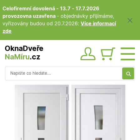
Celofiremní dovolená - 13.7 - 17.7.2026
provozovna uzavřena
- objednávky přijímáme,
vyřizovány budou od 20.7.2026:
Více informací
zde
OknaDveře
NaMíru
.cz
Obsah ko
Vyhledávání