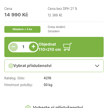
Cena
Cena bez DPH 21 %
14 990 Kč
12 388 Kč
Doba dodání:
Skladem > 5 ks
Skladem
Snížit množství
Počet kusů
Zvýšit množství
Objednat
+
−
110×210 cm
Vybrat příslušenství
Katalog. číslo:
4216
Hmotnost položky:
50 kg
Vyberte si příslušenství