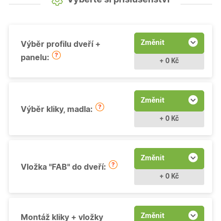
Změnit
Výběr profilu dveří +
panelu:
+ 0 Kč
Změnit
Výběr kliky, madla:
+ 0 Kč
Změnit
Vložka "FAB" do dveří:
+ 0 Kč
Změnit
Montáž kliky + vložky