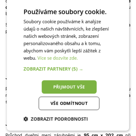
cenu
plastové dveře na míru
, popřípadě kvalitní
hliníkové
dveře na míru
, které výborně odolávají slunci a jsou
Používáme soubory cookie.
bezpečné.
Soubory cookie používáme k analýze
Skladem máme také jiné rozměry, dekory a
údajů o našich návštěvnících, ke zlepšení
provedení skladových dveří
123
:
našich webových stránek, zobrazení
personalizovaného obsahu a k tomu,
Jednokřídlé otevíravé DOVNITŘ | Jednokřídlé otevíravé
VEN | Dvoukřídlé otevíravé DOVNITŘ | Dvoukřídlé
abychom vám poskytli lepší zážitek z
otevíravé VEN
webu.
Více se dozvíte zde.
ZOBRAZIT PARTNERY
(5) →
Jak velký stavební otvor potřebujete pro tyto dveře?
PŘIJMOUT VŠE
Pro správné usazení dveří by
šířka
otvoru
měla
být
přibližně
114
cm
a
výška
přibližně
212 cm
.
Výška
stavebního otvoru je brána od čisté podlahy.
VŠE ODMÍTNOUT
ZOBRAZIT PODROBNOSTI
Jaký je průchod těmito dveřmi
?
Nezbytně nutné
Analytické
Průchod dveřmi mezi zárubněmi je
95 cm x 202 cm
při