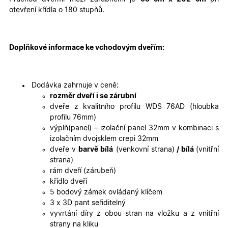
cookies
cookies
otevření křídla o 180 stupňů.
Marketingové
Funkční cookies
cookies
Doplňkové informace ke vchodovým dveřím:
Dodávka zahrnuje v ceně:
rozměr dveří i se zárubní
dveře z kvalitního profilu WDS 76AD (hloubka
profilu 76mm)
Nezbytně nutné cookies
Analytické cookies
výplň(panel) – izolační panel 32mm v kombinaci s
Marketingové cookies
Funkční cookies
izolačním dvojsklem crepi 32mm
dveře v
barvě bílá
(venkovní strana)
/ bílá
(vnitřní
Nezbytně nutné soubory cookie umožňují základní
strana)
funkce webových stránek, jako je přihlášení
uživatele a správa účtu. Webové stránky nelze bez
rám dveří (zárubeň)
nezbytně nutných souborů cookie správně používat.
křídlo dveří
Poskytovatel
/
5 bodový zámek ovládaný klíčem
Název
Vyprší
Popis
Doména
3 x 3D pant seřiditelný
vyvrtání díry z obou stran na vložku a z vnitřní
udid
.oknadverenamiru.cz
4
Tento co
týdny
se použív
strany na kliku