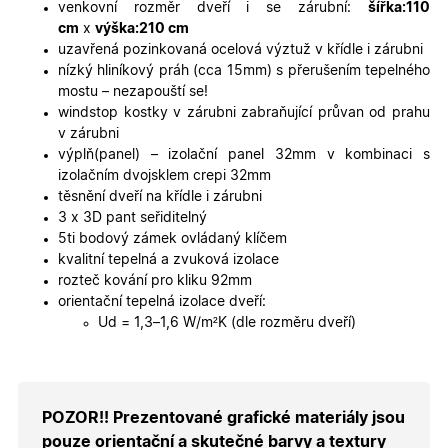
platné zp
venkovní rozměr dveří i se zárubní:
šířka:110
o použív
cm
x
výška:210 cm
jejich
webovýc
uzavřená pozinkovaná ocelová výztuž v křídle i zárubni
stránek.
nízký hliníkový práh (cca 15mm) s přerušením tepelného
CookieScriptConsent
5
Tento so
CookieScript
mostu – nezapouští se!
měsíců
cookie
.oknadverenamiru.cz
windstop kostky v zárubni zabraňující průvan od prahu
4
používá
týdny
služba
v zárubni
Cookie-
výplň(panel) – izolační panel 32mm v kombinaci s
Script.co
zapamato
izolačním dvojsklem crepi 32mm
předvole
těsnění dveří na křídle i zárubni
souhlasu
soubory
3 x 3D pant seřiditelný
cookie
5ti bodový zámek ovládaný klíčem
návštěvní
Je nutné,
kvalitní tepelná a zvuková izolace
banner
rozteč kování pro kliku 92mm
cookie
Cookie-
orientační tepelná izolace dveří:
Script.co
Ud = 1,3–1,6 W/m²K (dle rozměru dveří)
fungoval
správně.
X-Inspishop-User-
.oknadverenamiru.cz
1 měsíc
Tento so
Token
cookie je
nezbytný
bezpečné
POZOR!! Prezentované grafické materiály jsou
přihlášen
udržení
pouze orientační a skutečné barvy a textury