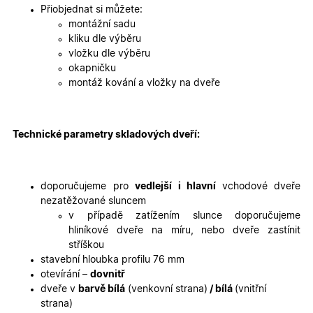
2 dny
jedinečn
Přiobjednat si můžete:
identifika
zařízení, 
montážní sadu
mají přís
kliku dle výběru
webové
stránce, 
vložku dle výběru
sledovala
okapničku
používání
zlepšila
montáž kování a vložky na dveře
uživatels
zkušenost
X-Inspishop-User-
oknadverenamiru.cz
1
Tento so
Variant
týden
cookie sl
Technické parametry skladových dveří:
k zobraze
specifick
verze str
a zajišťuj
Zásadách
konzisten
doporučujeme pro
vedlejší i hlavní
vchodové dveře
ochrany osobních údajů společnosti Google
uživatels
zážitek.
nezatěžované sluncem
v případě zatížením slunce doporučujeme
__cf_bm
29
Tento so
Cloudflare Inc.
minut
cookie se
.heureka.cz
hliníkové dveře na míru, nebo dveře zastínit
59
používá 
stříškou
sekund
rozlišení
lidmi a
stavební hloubka profilu 76 mm
roboty. T
otevírání –
dovnitř
pro web
přínosné,
dveře v
barvě bílá
(venkovní strana)
/ bílá
(vnitřní
bylo mož
strana)
podávat