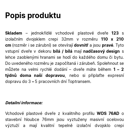
Popis produktu
Skladem
– jednokřídlé
vchodové plastové dveře
123
s
izolačním dvojsklem crepi 32mm v rozměru
110
x 210
cm
(rozměr i se zárubní)
se otevírají
dovnitř
a jsou
pravé
. Tyto
vstupní dveře v dekoru
bílá / bílá
mají
nadčasový design
s
lehce zaoblenými hranami se hodí do každého domu či bytu.
Do uvedeného rozměru je započítaná i zárubeň. Spolehnout se
můžete na velmi rychlé dodání – dveře máte během
1 – 2
týdnů doma naší dopravou
, nebo si připlaťte expresní
dopravu do 3
–
5 pracovních dní Toptransem
.
Detailní informace:
Vchodové plastové dveře z kvalitního profilu
WDS 76AD
o
stavební hloubce 76mm jsou vyztuženy masivní ocelovou
výztuží a mají kvalitní tepelně izolační dvojsklo crepi