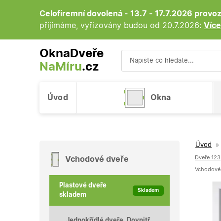
Celofiremní dovolená - 13.7 - 17.7.2026 prov
přijímáme, vyřizovány budou od 20.7.2026:
Více
OknaDveře
NaMíru
.cz
Vyhledávání
Úvod
Okna
Úvod
»
Dveře 123
Vchodové dveře
Vchodové p
Plastové dveře
Skladem
skladem
Jednokřídlé dveře, Dovnitř