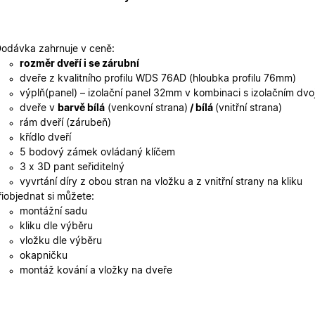
oknadverenamiru.cz
1
Tento soubor cookie slouží k zobrazení specifick
týden
zajišťuje konzistentní uživatelský zážitek.
29
Tento soubor cookie se používá k rozlišení mezi
Cloudflare Inc.
minut
je pro web přínosné, aby bylo možné podávat p
.heureka.cz
odávka zahrnuje v ceně:
59
používání jejich webových stránek.
sekund
rozměr dveří i se zárubní
Zásadách ochrany osobních údajů společnosti Google
dveře z kvalitního profilu WDS 76AD (hloubka profilu 76mm)
nt
5
Tento soubor cookie používá služba Cookie-Scr
CookieScript
měsíců
zapamatování předvoleb souhlasu se soubory c
.oknadverenamiru.cz
výplň(panel) – izolační panel 32mm v kombinaci s izolačním dv
4
Je nutné, aby banner cookie Cookie-Script.com 
dveře v
barvě bílá
(venkovní strana)
/ bílá
(vnitřní strana)
týdny
rám dveří (zárubeň)
.oknadverenamiru.cz
1 měsíc
Tento soubor cookie je nezbytný pro bezpečné p
křídlo dveří
uživatele přihlášeného během návštěvy e-shop
5 bodový zámek ovládaný klíčem
.oknadverenamiru.cz
1 měsíc
Tento soubor cookie uchovává informaci o přiřa
3 x 3D pant seřiditelný
zákaznické skupiny pro zobrazení správných ce
vyvrtání díry z obou stran na vložku a z vnitřní strany na kliku
.oknadverenamiru.cz
1 měsíc
Tento soubor cookie se používá k uložení obs
řiobjednat si můžete:
košíku pro nepřihlášené uživatele.
montážní sadu
.oknadverenamiru.cz
1 měsíc
Tento soubor cookie si pamatuje zvolenou měn
kliku dle výběru
zobrazení cen produktů v e-shopu.
vložku dle výběru
okapničku
montáž kování a vložky na dveře
Poskytovatel
Poskytovatel
/
/
Doména
Vyprší
Popis
Vyprší
Popis
tovatel
Doména
/
Vyprší
Popis
.oknadverenamiru.cz
1 měsíc
Tato cookie slouží k zapamatování souhlasu s 
éna