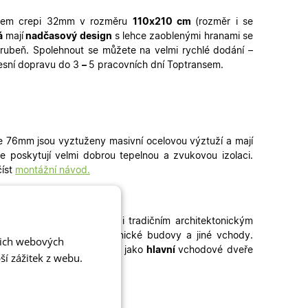
sklem crepi 32mm v rozměru
110
x210 cm
(rozměr i se
á
mají
nadčasový design
s lehce zaoblenými hranami se
rubeň. Spolehnout se můžete na velmi rychlé dodání –
presní dopravu do 3
–
5 pracovních dní Toptransem
.
e 76mm jsou vyztuženy masivní ocelovou výztuží a mají
e poskytují velmi dobrou tepelnou a zvukovou izolaci.
číst
montážní návod.
rfektně ladí k moderním i tradičním architektonickým
aráže, zadní vchody, technické budovy a jiné vchody
.
šich webových
eře skladem mohou sloužit jako
hlavní
vchodové dveře
í zážitek z webu.
dveře
či
plastová okna
.