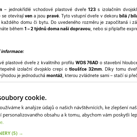
m
– jednokřídlé
vchodové plastové dveře
123
s izolačním dvoj
)
se otevírají
ven
a jsou
pravé
. Tyto vstupní dveře v dekoru
bílá / bíl
 každého domu či bytu. Do uvedeného rozměru je započítaná i zá
máte během
1 – 2 týdnů doma naší dopravou
, nebo si připlaťte ex
í informace:
é plastové dveře z kvalitního profilu
WDS 76AD
o stavební hloubc
í tepelně izolační dvojsklo crepi o
tloušťce 32mm
. Díky tomu dveř
výhodou je jednoduchá
montáž
, kterou zvládnete sami – stačí si pře
oubory cookie.
é dveře s okrasnou výplní mají nadčasový design a díky tomu pe
 Můžete je použít pro rekonstrukce rodinných domů, také pro g
oužíváme k analýze údajů o našich návštěvnících, ke zlepšení na
é dveře nejsou vhodné pro pasivní novostavby. Naše plastové dv
ní personalizovaného obsahu a k tomu, abychom vám poskytli lepš
ší
vchodové dveře. Ve stejném designu máme skladem i
balkonové 
e.
TNERY
(5) →