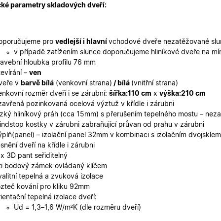
.oknadverenamiru.cz
1 rok
Tato cookie slouží k zapamatování souhlasu s analyt
ké parametry skladových dveří:
adverenamiru.cz
1 rok
Tato cookies slouží k zapamatování souhlasu s marketing
.oknadverenamiru.cz
1 rok
Tento soubor cookie používá Google Analytics k zach
1
15
Tento soubor cookie nastavuje společnost DoubleClick (kt
le LLC
měsíc
minut
společnost Google), aby zjistila, zda prohlížeč návštěvní
leclick.net
soubory cookie.
oporučujeme pro
vedlejší i hlavní
vchodové dveře nezatěžované sl
1 rok
Tento název souboru cookie je spojen s Google Univer
Google LLC
1
je významná aktualizace běžněji používané analytick
.oknadverenamiru.cz
am.cz
1
Toto je velmi běžný název souboru cookie, ale pokud je n
v případě zatížením slunce doporučujeme hliníkové dveře na míru
měsíc
Tento soubor cookie se používá k rozlišení jedinečný
měsíc
cookie relace, bude pravděpodobně použit jako pro správu
tavební hloubka profilu 76 mm
přiřazením náhodně vygenerovaného čísla jako identif
součástí každého požadavku na stránku na webu a s
2
Tento soubor cookie nastavuje společnost Doubleclick a 
le LLC
tevírání –
ven
údajů o návštěvnících, relacích a kampaních pro ana
měsíce
tom, jak koncový uživatel používá webové stránky a jakou
adverenamiru.cz
veře v
barvě bílá
(venkovní strana)
/ bílá
(vnitřní strana)
webů.
4
kterou koncový uživatel mohl vidět před návštěvou uve
týdny
enkovní rozměr dveří i se zárubní:
šířka:110 cm
x
výška:210 cm
zavřená pozinkovaná ocelová výztuž v křídle i zárubni
2
Používá Facebook k poskytování řady reklamních produktů
 Platform Inc.
měsíce
cen v reálném čase od inzerentů třetích stran
adverenamiru.cz
ízký hliníkový práh (cca 15mm) s přerušením tepelného mostu – neza
4
indstop kostky v zárubni zabraňující průvan od prahu v zárubni
týdny
ýplň(panel) – izolační panel 32mm v kombinaci s izolačním dvojskle
1 rok
Tento soubor cookie nastavuje společnost Doubleclick a 
le LLC
ěsnění dveří na křídle i zárubni
tom, jak koncový uživatel používá webové stránky a jakou
leclick.net
kterou koncový uživatel mohl vidět před návštěvou uve
 x 3D pant seřiditelný
ti bodový zámek ovládaný klíčem
valitní tepelná a zvuková izolace
ozteč kování pro kliku 92mm
rientační tepelná izolace dveří:
Ud = 1,3–1,6 W/m²K (dle rozměru dveří)