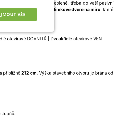
potřebujete dveře lépe zateplené, třeba do vaší pasivní
 míru
, popřípadě kvalitní
hliníkové dveře na míru
, které
IJMOUT VŠE
:
nkční cookies
ídlé otevíravé DOVNITŘ | Dvoukřídlé otevíravé VEN
a
přibližně
212 cm
.
Výška stavebního otvoru je brána od
okies
 správa účtu. Webové
 stupňů.
zařízení, která mají
ní a zlepšila