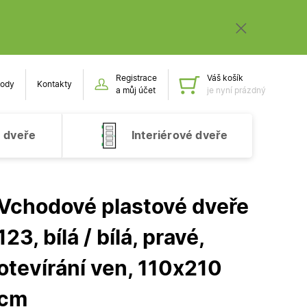
Registrace
Váš košík
ody
Kontakty
Obsah k
a můj účet
je nyní prázdný
 dveře
Interiérové dveře
Vchodové plastové dveře
123, bílá / bílá, pravé,
otevírání ven, 110x210
cm