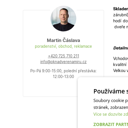
Sklade
zárubní
hodí do
dveře 
Martin Čáslava
poradenství, obchod, reklamace
Detailn
+420 725 710 211
Vchodov
info@oknadverenamiru.cz
kvalitn
Velkou 
Po-Pá 9:00-15:00, polední přestávka:
12:00-13:00
Používáme s
Vchodov
stylům.
Soubory cookie p
Skladov
stránek, zobraze
i
vedlej
Více se dozvíte zd
ZOBRAZIT PAR