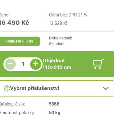
Cena
Cena bez DPH 21 %
16 490 Kč
13 628 Kč
Doba dodání:
Skladem > 5 ks
Skladem
Snížit množství
Počet kusů
Zvýšit množství
Objednat
+
−
110×210 cm
Vybrat příslušenství
Katalog. číslo:
5566
Hmotnost položky:
50 kg