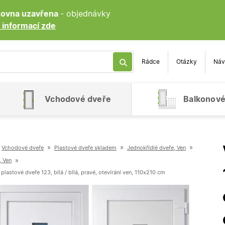
ozovna uzavřena
- objednávky
 informací zde
Rádce
Otázky
Náv
Vchodové dveře
Balkonové
»
»
»
Vchodové dveře
Plastové dveře skladem
Jednokřídlé dveře, Ven
»
, Ven
lastové dveře 123, bílá / bílá, pravé, otevírání ven, 110x210 cm