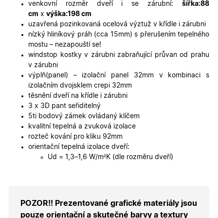
venkovní rozměr dveří i se zárubní:
šířka:88
X-Inspishop-User-
oknadverenamiru.cz
1
Tento so
cm
x
výška:198 cm
Variant
týden
cookie sl
k zobraze
uzavřená pozinkovaná ocelová výztuž v křídle i zárubni
specifick
nízký hliníkový práh (cca 15mm) s přerušením tepelného
verze str
a zajišťuj
mostu – nezapouští se!
Zásadách
konzisten
windstop kostky v zárubni zabraňující průvan od prahu
ochrany osobních údajů společnosti Google
uživatels
zážitek.
v zárubni
výplň(panel) – izolační panel 32mm v kombinaci s
__cf_bm
29
Tento so
Cloudflare Inc.
izolačním dvojsklem crepi 32mm
minut
cookie se
.heureka.cz
59
používá 
těsnění dveří na křídle i zárubni
sekund
rozlišení
3 x 3D pant seřiditelný
lidmi a
roboty. T
5ti bodový zámek ovládaný klíčem
pro web
kvalitní tepelná a zvuková izolace
přínosné,
bylo mož
rozteč kování pro kliku 92mm
podávat
orientační tepelná izolace dveří:
platné zp
o použív
Ud = 1,3–1,6 W/m²K (dle rozměru dveří)
jejich
webovýc
stránek.
CookieScriptConsent
5
Tento so
CookieScript
měsíců
cookie
.oknadverenamiru.cz
4
používá
POZOR!! Prezentované grafické materiály jsou
týdny
služba
pouze orientační a skutečné barvy a textury
Cookie-