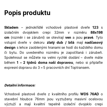
Popis produktu
Skladem
– jednokřídlé
vchodové plastové dveře
123
s
izolačním dvojsklem crepi 32mm v rozměru
88
x198
cm
(rozměr i se zárubní)
se otevírají
ven
a jsou
pravé
. Tyto
vstupní dveře v dekoru
zlatý dub / bílá
mají
nadčasový
design
s lehce zaoblenými hranami se hodí do každého domu
či bytu. Do uvedeného rozměru je započítaná i zárubeň.
Spolehnout se můžete na velmi rychlé dodání – dveře máte
během
1 – 2 týdnů doma naší dopravou
, nebo si připlaťte
expresní dopravu do 3
–
5 pracovních dní Toptransem
.
Detailní informace:
Vchodové plastové dveře z kvalitního profilu
WDS 76AD
o
stavební hloubce 76mm jsou vyztuženy masivní ocelovou
výztuží a mají kvalitní tepelně izolační dvojsklo crepi