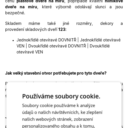
cenu
plastové dveře na míru
, popřípadě kvalitní
hliníkové
dveře na míru
, které výborně odolávají slunci a jsou
bezpečné.
Skladem máme také jiné rozměry, dekory a
provedení skladových dveří
123
:
Jednokřídlé otevíravé DOVNITŘ | Jednokřídlé otevíravé
VEN | Dvoukřídlé otevíravé DOVNITŘ | Dvoukřídlé
otevíravé VEN
Jak velký stavební otvor potřebujete pro tyto dveře?
Pro správné usazení dveří by
šířka
otvoru
měla
být
přibližně
92
cm
a
výška
přibližně
200 cm
.
Výška
Používáme soubory cookie.
stavebního otvoru je brána od čisté podlahy.
Soubory cookie používáme k analýze
údajů o našich návštěvnících, ke zlepšení
Jaký je průchod těmito dveřmi
?
našich webových stránek, zobrazení
personalizovaného obsahu a k tomu,
Průchod dveřmi mezi zárubněmi je
73 cm x 190 cm
při