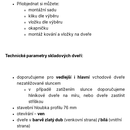
Přiobjednat si můžete:
montážní sadu
kliku dle výběru
vložku dle výběru
Nezbytně nutné cookies
Analytické cookies
okapničku
Marketingové cookies
Funkční cookies
montáž kování a vložky na dveře
Nezbytně nutné soubory cookie umožňují základní
funkce webových stránek, jako je přihlášení
uživatele a správa účtu. Webové stránky nelze bez
Technické parametry skladových dveří:
nezbytně nutných souborů cookie správně používat.
Poskytovatel
/
Název
Vyprší
Popis
Doména
doporučujeme pro
vedlejší i hlavní
vchodové dveře
udid
.oknadverenamiru.cz
4
Tento co
týdny
se použív
nezatěžované sluncem
2 dny
jedinečn
v případě zatížením slunce doporučujeme
identifika
zařízení, 
hliníkové dveře na míru, nebo dveře zastínit
mají přís
stříškou
webové
stránce, 
stavební hloubka profilu 76 mm
sledovala
otevírání –
ven
používání
zlepšila
dveře v
barvě zlatý dub
(venkovní strana)
/ bílá
(vnitřní
uživatels
strana)
zkušenost