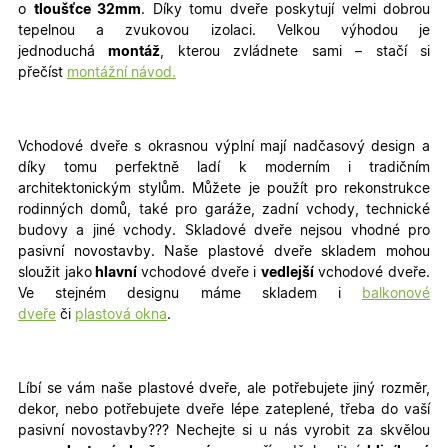
o
tloušťce 32mm
. Díky tomu dveře poskytují velmi dobrou
tepelnou a zvukovou izolaci. Velkou výhodou je
jednoduchá
montáž
, kterou zvládnete sami – stačí si
přečíst
montážní návod.
Vchodové dveře s okrasnou výplní mají nadčasový design a
díky tomu perfektně ladí k moderním i tradičním
architektonickým stylům. Můžete je použít pro rekonstrukce
rodinných domů, také pro garáže, zadní vchody, technické
budovy a jiné vchody
. Skladové dveře nejsou vhodné pro
pasivní novostavby. Naše plastové dveře skladem mohou
sloužit jako
hlavní
vchodové dveře i
vedlejší
vchodové dveře.
Ve stejném designu máme skladem i
balkonové
dveře
či
plastová okna
.
Líbí se vám naše plastové dveře, ale potřebujete jiný rozměr,
dekor, nebo potřebujete dveře lépe zateplené, třeba do vaší
pasivní novostavby???
Nechejte si u nás vyrobit za skvělou