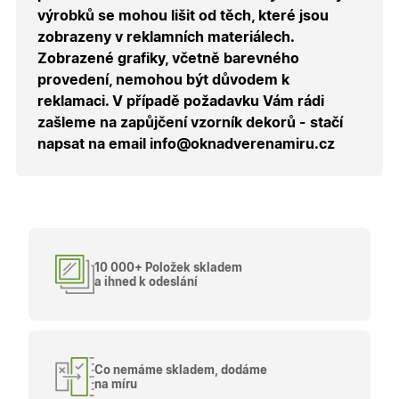
Script.co
výrobků se mohou lišit od těch, které jsou
zapamato
předvole
zobrazeny v reklamních materiálech.
souhlasu
Zobrazené grafiky, včetně barevného
soubory
cookie
provedení, nemohou být důvodem k
návštěvní
Je nutné,
reklamaci. V případě požadavku Vám rádi
banner
cookie
zašleme na zapůjčení vzorník dekorů - stačí
Cookie-
napsat na email info@oknadverenamiru.cz
Script.co
fungoval
správně.
X-Inspishop-User-
.oknadverenamiru.cz
1 měsíc
Tento so
Token
cookie je
nezbytný
bezpečné
přihlášen
udržení
10 000+ Položek skladem
uživatele
a ihned k odeslání
přihláše
během
návštěvy 
shopu.
X-Inspishop-User-
.oknadverenamiru.cz
1 měsíc
Tento so
Groups
cookie
uchováv
Co nemáme skladem, dodáme
informaci
na míru
přiřazení