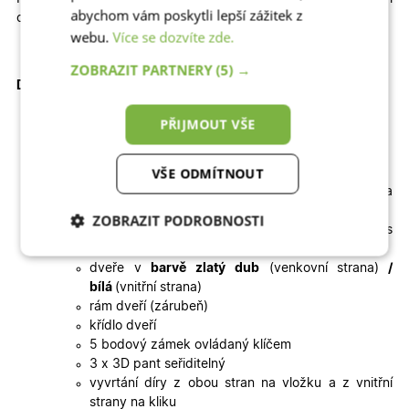
abychom vám poskytli lepší zážitek z
otevření křídla o 180 stupňů.
webu.
Více se dozvíte zde.
ZOBRAZIT PARTNERY
(5) →
Doplňkové informace ke vchodovým dveřím:
PŘIJMOUT VŠE
Dodávka zahrnuje v ceně:
VŠE ODMÍTNOUT
rozměr dveří i se zárubní
dveře z kvalitního profilu WDS 76AD (hloubka
profilu 76mm)
ZOBRAZIT PODROBNOSTI
výplň(panel) – izolační panel 32mm v kombinaci s
izolačním dvojsklem crepi 32mm
Nezbytně nutné
Analytické
dveře v
barvě zlatý dub
(venkovní strana)
/
cookies
cookies
bílá
(vnitřní strana)
rám dveří (zárubeň)
křídlo dveří
Marketingové
Funkční cookies
5 bodový zámek ovládaný klíčem
cookies
3 x 3D pant seřiditelný
vyvrtání díry z obou stran na vložku a z vnitřní
strany na kliku