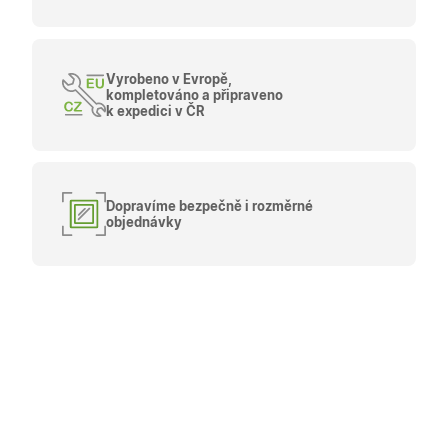
uživatele
zákaznick
skupiny 
zobrazen
správnýc
Vyrobeno v Evropě,
cen a ob
kompletováno a připraveno
X-Inspishop-Guest-
.oknadverenamiru.cz
1 měsíc
Tento so
k expedici v ČR
Cart
cookie se
používá 
uložení
obsahu
nákupní
košíku pr
nepřihlá
Dopravíme bezpečně i rozměrné
uživatele.
objednávky
X-Inspishop-
.oknadverenamiru.cz
1 měsíc
Tento so
Currency
cookie si
pamatuje
zvolenou
měnu pr
správné
zobrazení
produktů 
shopu.