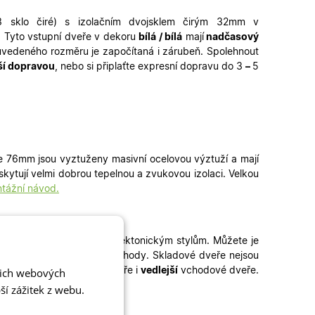
3 sklo čiré) s izolačním dvojsklem čirým 32mm v
. Tyto vstupní dveře v dekoru
bílá / bílá
mají
nadčasový
vedeného rozměru je započítaná i zárubeň. Spolehnout
ší dopravou
, nebo si připlaťte expresní dopravu do 3
–
5
e 76mm jsou vyztuženy masivní ocelovou výztuží a mají
skytují velmi dobrou tepelnou a zvukovou izolaci. Velkou
tážní návod.
oderním i tradičním architektonickým stylům. Můžete je
technické budovy a jiné vchody
. Skladové dveře nejsou
 jako
hlavní
vchodové dveře i
vedlejší
vchodové dveře.
šich webových
í zážitek z webu.