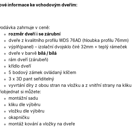
2 dny
uživatelskou zkušenost.
ové informace ke vchodovým dveřím:
oknadverenamiru.cz
1
Tento soubor cookie slouží k zobrazení specifick
týden
zajišťuje konzistentní uživatelský zážitek.
29
Tento soubor cookie se používá k rozlišení mezi
Cloudflare Inc.
odávka zahrnuje v ceně:
minut
je pro web přínosné, aby bylo možné podávat p
.heureka.cz
59
používání jejich webových stránek.
rozměr dveří i se zárubní
sekund
dveře z kvalitního profilu WDS 76AD (hloubka profilu 76mm)
Zásadách ochrany osobních údajů společnosti Google
nt
5
Tento soubor cookie používá služba Cookie-Scr
CookieScript
výplň(panel) – izolační dvojsklo čiré 32mm + teplý rámeček
měsíců
zapamatování předvoleb souhlasu se soubory c
.oknadverenamiru.cz
dveře v barvě
bílá / bílá
4
Je nutné, aby banner cookie Cookie-Script.com 
týdny
rám dveří (zárubeň)
křídlo dveří
.oknadverenamiru.cz
1 měsíc
Tento soubor cookie je nezbytný pro bezpečné p
uživatele přihlášeného během návštěvy e-shop
5 bodový zámek ovládaný klíčem
3 x 3D pant seřiditelný
.oknadverenamiru.cz
1 měsíc
Tento soubor cookie uchovává informaci o přiřa
zákaznické skupiny pro zobrazení správných ce
vyvrtání díry z obou stran na vložku a z vnitřní strany na kliku
řiobjednat si můžete:
.oknadverenamiru.cz
1 měsíc
Tento soubor cookie se používá k uložení obs
montážní sadu
košíku pro nepřihlášené uživatele.
kliku dle výběru
.oknadverenamiru.cz
1 měsíc
Tento soubor cookie si pamatuje zvolenou měn
vložku dle výběru
zobrazení cen produktů v e-shopu.
okapničku
montáž kování a vložky na dveře
Poskytovatel
Poskytovatel
/
/
Doména
Vyprší
Popis