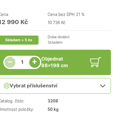
Cena
Cena bez DPH 21 %
12 990 Kč
10 736 Kč
Doba dodání:
Skladem > 5 ks
Skladem
Snížit množství
Počet kusů
Zvýšit množství
Objednat
+
−
88×198 cm
Vybrat příslušenství
Katalog. číslo:
3208
Hmotnost položky:
50 kg