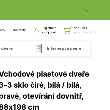
Registrace
Váš košík
ody
Kontakty
Obsah k
a můj účet
je nyní prázdný
 dveře
Interiérové dveře
Vchodové plastové dveře
3-3 sklo čiré, bílá / bílá,
pravé, otevírání dovnitř,
88x198 cm