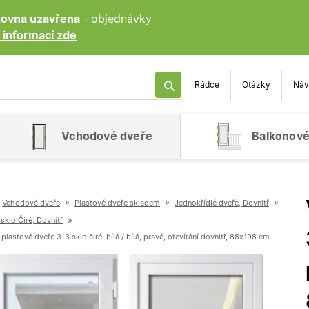
ozovna uzavřena
- objednávky
 informací zde
Rádce
Otázky
Náv
Vchodové dveře
Balkonové
»
»
»
Vchodové dveře
Plastové dveře skladem
Jednokřídlé dveře, Dovnitř
»
sklo Čiré, Dovnitř
lastové dveře 3-3 sklo čiré, bílá / bílá, pravé, otevírání dovnitř, 88x198 cm