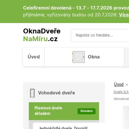
Celofiremní dovolená - 13.7 - 17.7.2026 prov
přijímáme, vyřizovány budou od 20.7.2026:
Více
OknaDveře
NaMíru
.cz
Vyhledávání
Úvod
Okna
Úvod
»
Dveře 3/3 
Vchodové dveře
Vchodové p
Plastové dveře
Skladem
skladem
Jednokřídlé dveře, Dovnitř