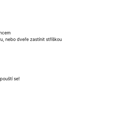
funkčními cookies.
ickými cookies
ovými cookies
ování stavu relace.
erou vlastní
ka webu podporuje
uncem
sal Analytics - což
, nebo dveře zastínit stříškou
é služby Google.
alezen jako soubor
ch uživatelů
 stavu relace.
ikátoru klienta. Je
louží k výpočtu
provádí informace o
lytické přehledy
koli reklamu,
deného webu.
pouští se!
, jako je nabízení
provádí informace o
koli reklamu,
deného webu.