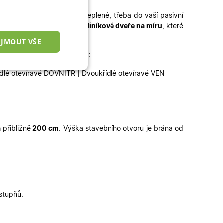
potřebujete dveře lépe zateplené, třeba do vaší pasivní
 míru
, popřípadě kvalitní
hliníkové dveře na míru
, které
IJMOUT VŠE
oprosklených čirým sklem
:
nkční cookies
ídlé otevíravé DOVNITŘ | Dvoukřídlé otevíravé VEN
a
přibližně
200 cm
.
Výška stavebního otvoru je brána od
okies
 správa účtu. Webové
 stupňů.
zařízení, která mají
ní a zlepšila