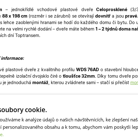
m
– jednokřídlé
vchodové plastové dveře
Celoprosklené
(3/
u
88
x 198 cm
(rozměr i se zárubní)
se otevírají
dovnitř
a jsou
pravé
s lehce zaoblenými hranami se hodí do každého domu či bytu. Do u
te na velmi rychlé dodání – dveře máte během
1 – 2 týdnů doma na
ích dní Toptransem
.
í informace:
é plastové dveře z kvalitního profilu
WDS 76AD
o stavební hloubc
 tepelně izolační dvojsklo čiré o
tloušťce 32mm
. Díky tomu dveře po
u je jednoduchá
montáž
, kterou zvládnete sami – stačí si přečíst
mon
ý celoprosklený design je nadčasový a díky tomu perfektně ladí k m
oubory cookie.
pro rekonstrukce rodinných domů, také pro garáže, zadní vchody, 
pro pasivní novostavby. Naše plastové dveře skladem mohou sloužit
oužíváme k analýze údajů o našich návštěvnících, ke zlepšení na
ném designu máme skladem i
balkonové dveře
či
plastová okna
.
ní personalizovaného obsahu a k tomu, abychom vám poskytli lepš
e.