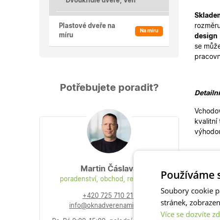
Dvoukřídlé dveře, Ven
Sklade
rozměr
Plastové dveře na
Na míru
míru
design
se může
pracovn
Potřebujete poradit?
Detailn
Vchodov
kvalitní
výhodo
Klasick
Martin Čáslava
Používáme s
použít 
poradenství, obchod, reklamace
vhodné 
Soubory cookie p
+420 725 710 211
Ve stej
stránek, zobraze
info@oknadverenamiru.cz
Více se dozvíte zd