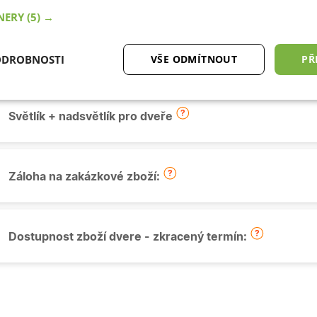
TNERY
(5) →
Montážní sada pro dveře:
ODROBNOSTI
VŠE ODMÍTNOUT
PŘ
tné
Analytické cookies
Marketingové
Fu
cookies
Světlík + nadsvětlík pro dveře
Záloha na zakázkové zboží:
ytně nutné cookies
Analytické cookies
Marketingové cookies
Funkční co
Dostupnost zboží dvere - zkracený termín:
ry cookie umožňují základní funkce webových stránek, jako je přihlášení uživatele a
zbytně nutných souborů cookie správně používat.
Poskytovatel
/
Vyprší
Popis
Doména
.oknadverenamiru.cz
4
Tento cookie se používá k jedinečné identifikaci 
týdny
přístup k webové stránce, aby sledovala používá