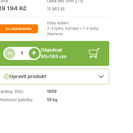
Cena
Cena bez DPH 21 %
19 194 Kč
15 863 Kč
Doba dodání:
3-4 týdny (výroba) + 1-2 týdny
Na objednávku
(doprava)
Snížit množství
Počet kusů
Zvýšit množství
Objednat
+
−
95×165 cm
Upravit produkt
Katalog. číslo:
1909
Hmotnost položky:
55 kg