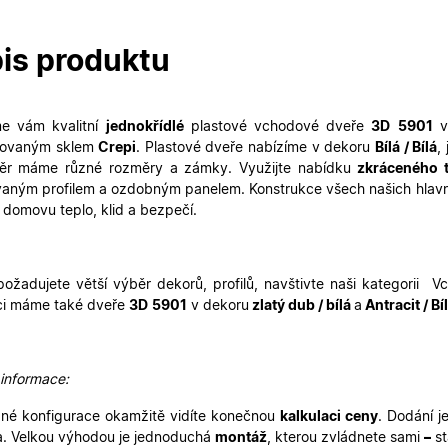
2 dny
uživatelskou zkušenost.
oknadverenamiru.cz
1
Tento soubor cookie slouží k zobrazení specifick
týden
zajišťuje konzistentní uživatelský zážitek.
is produktu
29
Tento soubor cookie se používá k rozlišení mezi
Cloudflare Inc.
minut
je pro web přínosné, aby bylo možné podávat p
.heureka.cz
59
používání jejich webových stránek.
sekund
me vám kvalitní
jednokřídlé
plastové vchodové dveře
3D
5901
v
Zásadách ochrany osobních údajů společnosti Google
urovaným sklem
Crepi
. Plastové dveře nabízíme v dekoru
Bílá / Bílá
,
nt
5
Tento soubor cookie používá služba Cookie-Scr
CookieScript
měsíců
zapamatování předvoleb souhlasu se soubory c
.oknadverenamiru.cz
ěr máme různé
rozměry a zámky.
Využijte nabídku
zkráceného 
4
Je nutné, aby banner cookie Cookie-Script.com 
vaným profilem a ozdobným panelem.
Konstrukce všech našich hlavní
týdny
domovu teplo, klid a bezpečí.
.oknadverenamiru.cz
1 měsíc
Tento soubor cookie je nezbytný pro bezpečné p
uživatele přihlášeného během návštěvy e-shop
.oknadverenamiru.cz
1 měsíc
Tento soubor cookie uchovává informaci o přiřa
zákaznické skupiny pro zobrazení správných ce
ožadujete větší výběr dekorů, profilů, navštivte naši kategorii 
ci máme také dveře
3D
5901
v dekoru
zlatý dub / bílá
a
Antracit / Bí
.oknadverenamiru.cz
1 měsíc
Tento soubor cookie se používá k uložení obs
košíku pro nepřihlášené uživatele.
.oknadverenamiru.cz
1 měsíc
Tento soubor cookie si pamatuje zvolenou měn
zobrazení cen produktů v e-shopu.
 informace:
né konfigurace okamžitě vidíte konečnou
kalkulaci ceny
. Dodání j
. Velkou výhodou je jednoduchá
montáž
, kterou zvládnete sami
–
st
Poskytovatel
Poskytovatel
/
/
Doména
Vyprší
Popis