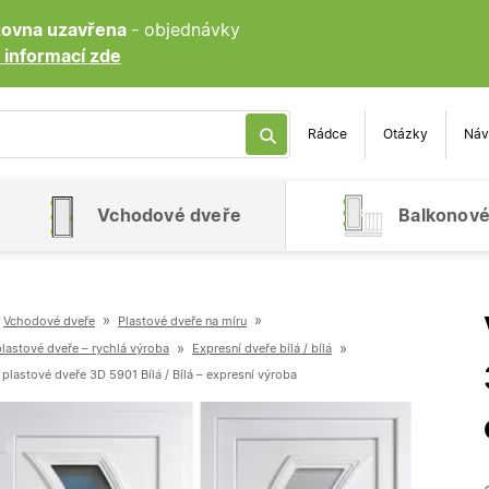
ozovna uzavřena
- objednávky
 informací zde
Rádce
Otázky
Náv
Vchodové dveře
Balkonové
»
»
Vchodové dveře
Plastové dveře na míru
»
»
plastové dveře – rychlá výroba
Expresní dveře bílá / bílá
plastové dveře 3D 5901 Bílá / Bílá – expresní výroba