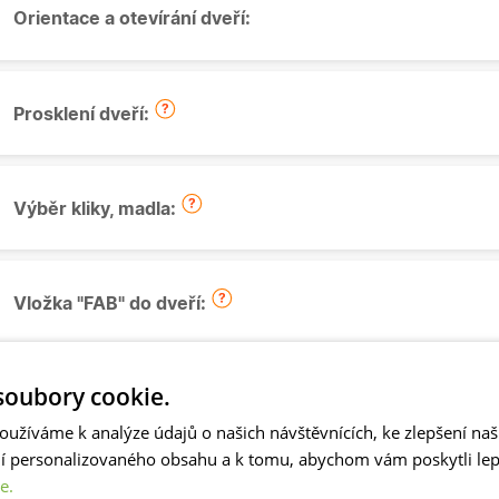
Orientace a otevírání dveří:
Prosklení dveří:
Výběr kliky, madla:
Vložka "FAB" do dveří:
oubory cookie.
Montáž kliky + vložky FAB
oužíváme k analýze údajů o našich návštěvnících, ke zlepšení na
ní personalizovaného obsahu a k tomu, abychom vám poskytli lepš
e.
Okapnička: