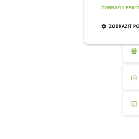
ZOBRAZIT PAR
ZOBRAZIT P
Nezbytně nu
cookies
Nezb
Nezbytně nutné soubo
stránky nelze bez ne
Název
udid