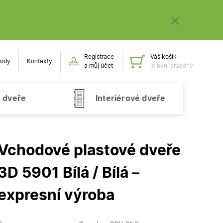
Registrace
Váš košík
ody
Kontakty
Obsah k
a můj účet
je nyní prázdný
 dveře
Interiérové dveře
Vchodové plastové dveře
3D 5901 Bílá / Bílá –
expresní výroba