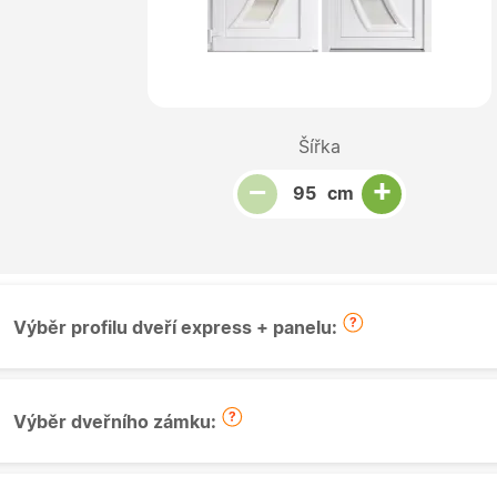
Šířka
Snížit množství
Počet kusů
Zvýšit množství
+
−
cm
Výběr profilu dveří express + panelu:
Výběr dveřního zámku: