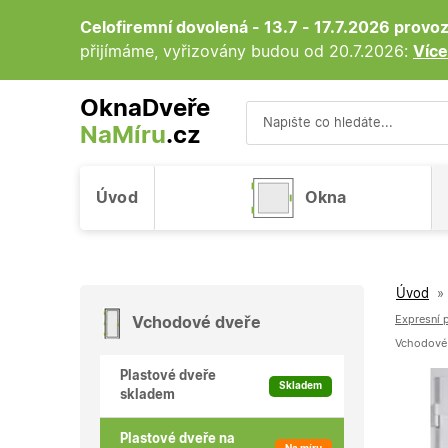
Celofiremní dovolená - 13.7 - 17.7.2026 prov
přijímáme, vyřizovány budou od 20.7.2026:
Více
OknaDveře
NaMíru
.cz
Vyhledávání
Úvod
Okna
Úvod
»
Expresní 
Vchodové dveře
Vchodové 
Plastové dveře
Skladem
skladem
Plastové dveře na