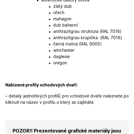
autentické dekory dřeva
správnýc
cen a ob
zlatý dub
ořech
X-Inspishop-Guest-
.oknadverenamiru.cz
1 měsíc
Tento so
Cart
cookie se
mahagon
používá 
dub bahenní
uložení
obsahu
anthrazitgrau struktura (RAL 7016)
nákupní
anthrazitgrau krupička (RAL 7016)
košíku pr
nepřihlá
černá matná (RAL 9005)
uživatele.
winchester
X-Inspishop-
.oknadverenamiru.cz
1 měsíc
Tento so
daglesie
Currency
cookie si
oregon
pamatuje
zvolenou
měnu pr
správné
zobrazení
Nabízené profily vchodových dveří:
produktů 
shopu.
– detaily jednotlivých profilů pro vchodové dveře naleznete po
kliknutí na název v profilu o který se zajímáte
Poskytovatel
/
Název
Vyprší
Popis
Doména
Poskytovatel
/
Název
Vyprší
Popis
_bra_functionality
.oknadverenamiru.cz
1
Tato cookie
POZOR!! Prezentované grafické materiály jsou
Doména