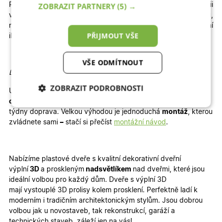
ZOBRAZIT PARTNERY
(5) →
Pokud na dveře spěcháte, navštivte naši kategorii
vchodové
Expresní
plastové dveře se zrychlenou výrobou,
nebo vchodové
Skladové
plastové dveře, které jsou k dodání
PŘIJMOUT VŠE
ihned
VŠE ODMÍTNOUT
Detailní informace:
ZOBRAZIT PODROBNOSTI
U vybrané konfigurace okamžitě vidíte konečnou
kalkulaci
ceny
. Dodání je rychlé, 6 – 8 týdnů zabere výroba a 1 – 2
Nezbytně nutné
Analytické
týdny doprava. Velkou výhodou je jednoduchá
montáž
, kterou
cookies
cookies
zvládnete sami
–
stačí si přečíst
montážní návod
.
Marketingové
Funkční cookies
Nabízíme plastové dveře s
kvalitní dekorativní dveřní
cookies
výplní
3D
a proskleným
nadsvětlíkem
nad dveřmi, které
jsou
ideální volbou pro každý dům. Dveře s výplní 3D
mají vystouplé 3D prolisy kolem prosklení. Perfektně ladí k
moderním i tradičním architektonickým stylům.
Jsou dobrou
volbou jak u
novostaveb
, tak
rekonstrukcí, garáží a
technických staveb, záleží jen na vás!