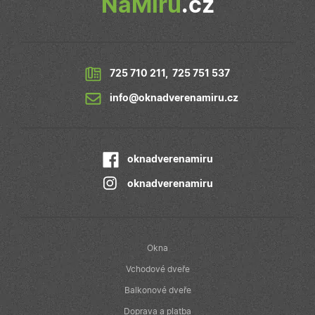
NaMíru
.cz
v reálném čase
od inzerentů
třetích stran
IDE
1 rok
Tento soubor
Google LLC
cookie
.doubleclick.net
nastavuje
společnost
725 710 211
,
725 751 537
Doubleclick a
provádí
info@oknadverenamiru.cz
informace o
tom, jak
koncový
uživatel používá
webové stránky
a jakoukoli
reklamu, kterou
oknadverenamiru
koncový
uživatel mohl
oknadverenamiru
vidět před
návštěvou
uvedeného
webu.
Okna
Vchodové dveře
Balkonové dveře
Doprava a platba