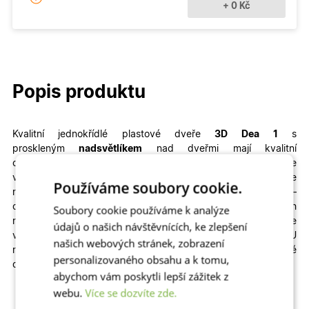
+ 0 Kč
Popis produktu
Kvalitní jednokřídlé plastové dveře
3D
Dea 1
s
proskleným
nadsvětlíkem
nad dveřmi mají kvalitní
ozdobnou výplň a
můžete si je přizpůsobit na míru. Vyrobíme
vám je ve
standartním termínu
. V konfiguraci si můžete
Používáme soubory cookie.
navolit rozměry, profily, prosklení i autentické dekory dřeva –
od ořechu, přes zlatý dub až po antracit.
Konstrukce všech
Soubory cookie používáme k analýze
našich hlavních i vedlejších venkovních plastových dveří je
údajů o našich návštěvnících, ke zlepšení
velmi odolná a zajistí vašemu domovu teplo, klid a bezpečí. U
našich webových stránek, zobrazení
nás najdete nejlepší poměr ceny a kvality na trhu. Vchodové
personalizovaného obsahu a k tomu,
dveře jsou za skvělou cenu!
abychom vám poskytli lepší zážitek z
webu.
Více se dozvíte zde.