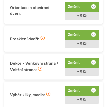
Změnit
Orientace a otevírání
dveří:
+ 0 Kč
Změnit
Prosklení dveří:
+ 0 Kč
Změnit
Dekor - Venkovní strana /
Vnitřní strana:
+ 0 Kč
Změnit
Výběr kliky, madla:
+ 0 Kč