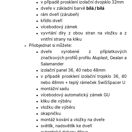
soubory
v případě prosklení izolační dvojsklo 32mm
cookie
dveře v základní barvě
bílá / bílá
návštěvní
Je nutné,
rám dveří (zárubeň)
banner
křídlo dveří
cookie
Cookie-
vícebodový zámek
Script.co
vyvrtání díry z obou stran na vložku a z
fungoval
správně.
vnitřní strany na kliku
Přiobjednat si můžete:
X-Inspishop-User-
.oknadverenamiru.cz
1 měsíc
Tento so
Token
cookie je
dveře vyrobené z příplatkových
nezbytný
značkových profilů profilu Aluplast, Gealan a
bezpečné
přihlášen
Salamander
udržení
izolační panel 36, 40 nebo 48mm
uživatele
přihláše
v případě prosklení izolační trojsklo 36, 40
během
nebo 48mm + teplý rámeček SwiSSpacer U
návštěvy 
shopu.
montážní sadu
vícebodový automatický zámek GU
X-Inspishop-User-
.oknadverenamiru.cz
1 měsíc
Tento so
Groups
cookie
kliku dle výběru
uchováv
vložku dle výběru
informaci
přiřazení
okapničku
uživatele
montáž kování a vložky na dveře
zákaznick
skupiny 
světlík, nadsvětlík ke dveří
zobrazen