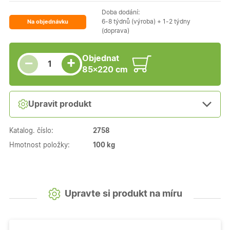
Doba dodání:
6-8 týdnů (výroba) + 1-2 týdny
Na objednávku
(doprava)
Snížit množství
Počet kusů
Zvýšit množství
Objednat
+
−
85×220 cm
Upravit produkt
Katalog. číslo:
2758
Hmotnost položky:
100 kg
Upravte si produkt na míru