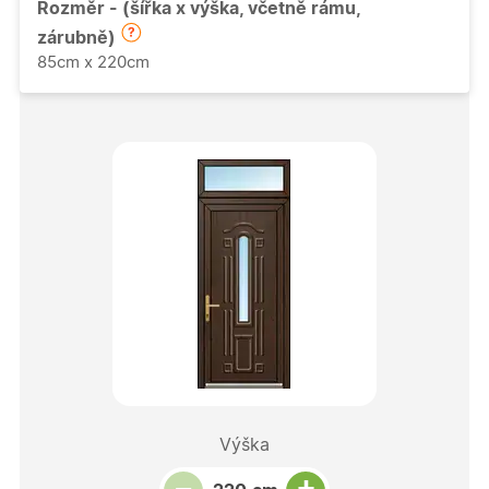
Rozměr - (šířka x výška, včetně rámu,
zárubně)
85cm x 220cm
Výška
Snížit množství
Počet kusů
Zvýšit množství
+