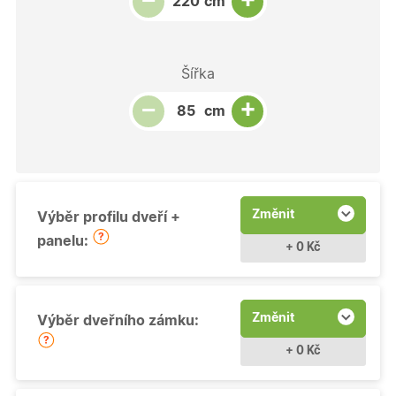
−
cm
Šířka
Snížit množství
Počet kusů
Zvýšit množství
+
−
cm
Změnit
Výběr profilu dveří +
panelu:
+ 0 Kč
Změnit
Výběr dveřního zámku:
+ 0 Kč