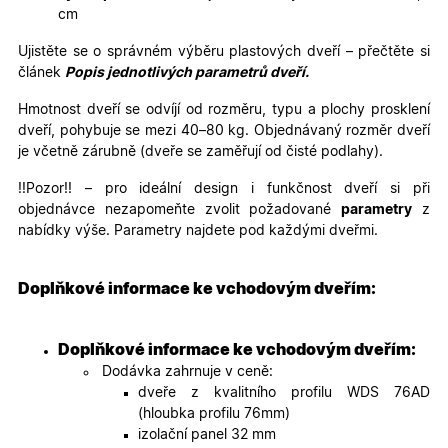
specifick
verze str
cm
a zajišťuj
Zásadách
konzisten
Ujistěte se o správném výběru plastových dveří – přečtěte si
ochrany osobních údajů společnosti Google
uživatels
zážitek.
článek
Popis jednotlivých parametrů dveří.
__cf_bm
29
Tento so
Cloudflare Inc.
Hmotnost dveří se odvíjí od rozměru, typu a plochy prosklení
minut
cookie se
.heureka.cz
59
používá 
dveří, pohybuje se mezi 40–80 kg. Objednávaný rozměr dveří
sekund
rozlišení
je včetně zárubně (dveře se zaměřují od čisté podlahy).
lidmi a
roboty. T
pro web
!!Pozor!! – pro ideální design i funkčnost dveří si při
přínosné,
objednávce nezapomeňte zvolit požadované
parametry
z
bylo mož
podávat
nabídky výše. Parametry najdete pod každými dveřmi.
platné zp
o použív
jejich
webovýc
Doplňkové informace ke vchodovým dveřím:
stránek.
CookieScriptConsent
5
Tento so
CookieScript
měsíců
cookie
.oknadverenamiru.cz
Doplňkové informace ke vchodovým dveřím:
4
používá
týdny
služba
Dodávka zahrnuje v ceně:
Cookie-
dveře z kvalitního profilu WDS 76AD
Script.co
zapamato
(hloubka profilu 76mm)
předvole
izolační panel 32 mm
souhlasu