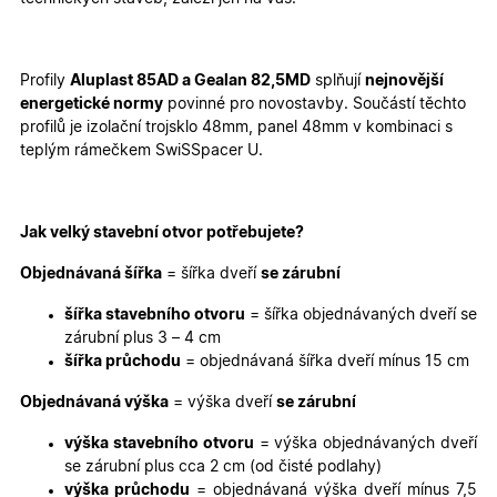
Nezbytně nutné cookies
Analytické cookies
Marketingové cookies
Funkční cookies
Profily
Aluplast 85AD a Gealan 82,5MD
splňují
nejnovější
Nezbytně nutné soubory cookie umožňují základní
energetické normy
povinné pro novostavby. Součástí těchto
funkce webových stránek, jako je přihlášení
profilů je izolační trojsklo 48mm, panel 48mm v kombinaci s
uživatele a správa účtu. Webové stránky nelze bez
nezbytně nutných souborů cookie správně používat.
teplým rámečkem SwiSSpacer U.
Poskytovatel
/
Název
Vyprší
Popis
Doména
udid
.oknadverenamiru.cz
4
Tento co
Jak velký stavební otvor potřebujete?
týdny
se použív
2 dny
jedinečn
Objednávaná šířka
= šířka dveří
se zárubní
identifika
zařízení, 
mají přís
šířka stavebního otvoru
= šířka objednávaných dveří se
webové
zárubní plus 3 – 4 cm
stránce, 
sledovala
šířka průchodu
= objednávaná šířka dveří mínus 15 cm
používání
zlepšila
uživatels
Objednávaná výška
= výška dveří
se zárubní
zkušenost
výška stavebního otvoru
= výška objednávaných dveří
X-Inspishop-User-
oknadverenamiru.cz
1
Tento so
Variant
týden
cookie sl
se zárubní plus cca 2 cm (od čisté podlahy)
k zobraze
výška průchodu
= objednávaná výška dveří mínus 7,5