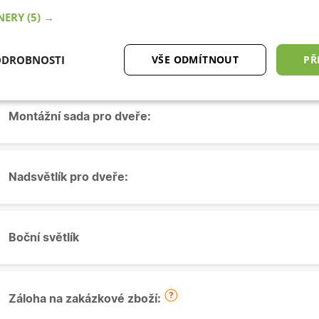
TNERY
(5) →
Okapnička:
ODROBNOSTI
VŠE ODMÍTNOUT
PŘ
tné
Analytické cookies
Marketingové
Fu
cookies
Montážní sada pro dveře:
Nadsvětlík pro dveře:
ytně nutné cookies
Analytické cookies
Marketingové cookies
Funkční co
Boční světlík
ry cookie umožňují základní funkce webových stránek, jako je přihlášení uživatele a
zbytně nutných souborů cookie správně používat.
Poskytovatel
/
Vyprší
Popis
Doména
Záloha na zakázkové zboží:
.oknadverenamiru.cz
4
Tento cookie se používá k jedinečné identifikaci 
týdny
přístup k webové stránce, aby sledovala používá