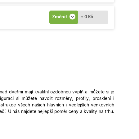
é verze stránky a
Změnit
+ 0 Kč
 lidmi a roboty. To
latné zprávy o
ipt.com k
ookie návštěvníků.
fungoval správně.
řihlášení a udržení
u.
zení uživatele do
n a obsahu.
nad dveřmi mají kvalitní ozdobnou výplň a
můžete si je
ahu nákupního
iguraci si můžete navolit rozměry, profily, prosklení i
strukce všech našich hlavních i vedlejších venkovních
u pro správné
čí. U nás najdete nejlepší poměr ceny a kvality na trhu.