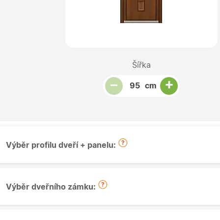
Šířka
Snížit množství
Počet kusů
Zvýšit množství
+
−
cm
Výběr profilu dveří + panelu:
Výběr dveřního zámku: