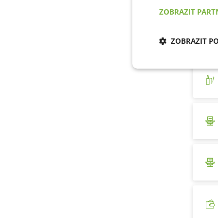
ZOBRAZIT PAR
ZOBRAZIT P
Nezbytně nu
cookies
Nezb
Nezbytně nutné soubo
stránky nelze bez ne
Název
udid