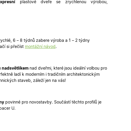
xpresní
plastové dveře se zrychlenou výrobou,
funkčními cookies.
ickými cookies
ovými cookies
ování stavu relace.
erou vlastní
ka webu podporuje
sal Analytics - což
é služby Google.
 rychlé, 6 – 8 týdnů zabere výroba a 1 – 2 týdny
alezen jako soubor
ch uživatelů
 stavu relace.
ačí si přečíst
montážní návod
.
ikátoru klienta. Je
louží k výpočtu
provádí informace o
lytické přehledy
koli reklamu,
deného webu.
m
nadsvětlíkem
nad dveřmi, které
jsou ideální volbou pro
, jako je nabízení
rfektně ladí k moderním i tradičním architektonickým
hnických staveb, záleží jen na vás!
provádí informace o
koli reklamu,
my
povinné pro novostavby. Součástí těchto profilů je
deného webu.
pacer U.