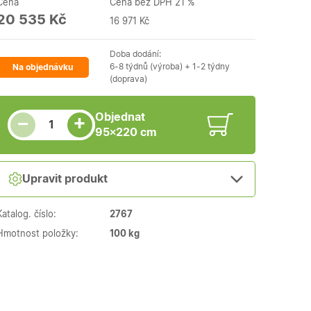
Cena
Cena bez DPH 21 %
20 535 Kč
16 971 Kč
Doba dodání:
6-8 týdnů (výroba) + 1-2 týdny
Na objednávku
(doprava)
Snížit množství
Počet kusů
Zvýšit množství
Objednat
+
−
95×220 cm
Upravit produkt
Katalog. číslo:
2767
Hmotnost položky:
100 kg