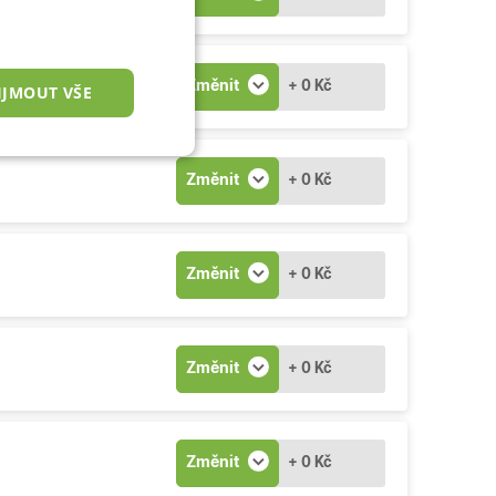
Změnit
+ 0 Kč
IJMOUT VŠE
nkční cookies
Změnit
+ 0 Kč
Změnit
+ 0 Kč
okies
Změnit
+ 0 Kč
 správa účtu. Webové
Změnit
+ 0 Kč
zařízení, která mají
ní a zlepšila