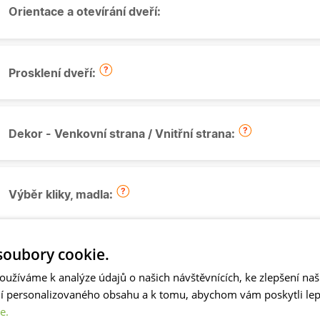
Orientace a otevírání dveří:
Prosklení dveří:
Dekor - Venkovní strana / Vnitřní strana:
Výběr kliky, madla:
oubory cookie.
Vložka "FAB" do dveří:
oužíváme k analýze údajů o našich návštěvnících, ke zlepšení na
ní personalizovaného obsahu a k tomu, abychom vám poskytli lepš
e.
Montáž kliky + vložky FAB