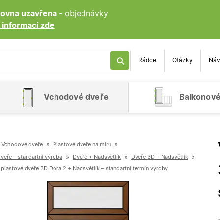
ozovna uzavřena
- objednávky
 informací zde
Rádce
Otázky
Náv
Vchodové dveře
Balkonové
»
»
Vchodové dveře
Plastové dveře na míru
»
»
»
veře – standartní výroba
Dveře + Nadsvětlík
Dveře 3D + Nadsvětlík
plastové dveře 3D Dora 2 + Nadsvětlík – standartní termín výroby