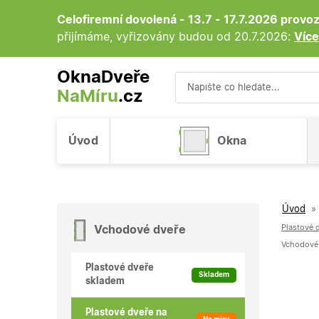
Celofiremní dovolená - 13.7 - 17.7.2026 prov
přijímáme, vyřizovány budou od 20.7.2026:
Více
OknaDveře
NaMíru
.cz
Vyhledávání
Úvod
Okna
Úvod
»
Plastové d
Vchodové dveře
Vchodové 
Plastové dveře
Skladem
skladem
Plastové dveře na