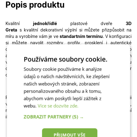
Popis produktu
Kvalitní
jednokřídlé
plastové dveře
3D
Greta
s kvalitní dekorativní výplní
si můžete přizpůsobit na
míru a vyrobíme vám je ve
standartním termínu
. V konfiguraci
si můžete navolit rozměry, profily, prosklení i autentické
dekory dřeva – od ořechu, přes zlatý dub až po
antracit.
Konstrukce všech našich hlavních i vedlejších
Používáme soubory cookie.
venkovních plastových dveří je velmi odolná a zajistí vašemu
Soubory cookie používáme k analýze
domovu teplo, klid a bezpečí. U nás najdete nejlepší poměr
ceny a kvality na trhu. Vchodové dveře jsou za skvělou cenu!
údajů o našich návštěvnících, ke zlepšení
našich webových stránek, zobrazení
personalizovaného obsahu a k tomu,
abychom vám poskytli lepší zážitek z
Pokud na dveře spěcháte, navštivte naši kategorii
vchodové
Expresní
plastové dveře se zrychlenou výrobou,
webu.
Více se dozvíte zde.
nebo vchodové
Skladové
plastové dveře, které jsou k dodání
ZOBRAZIT PARTNERY
(5) →
ihned
PŘIJMOUT VŠE