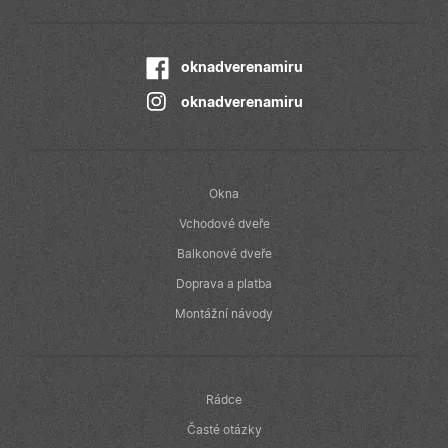
nastavuje
společnost
Doubleclick a
provádí
informace o
oknadverenamiru
tom, jak
koncový
oknadverenamiru
uživatel používá
webové stránky
a jakoukoli
reklamu, kterou
koncový
uživatel mohl
vidět před
Okna
návštěvou
uvedeného
Vchodové dveře
webu.
Balkonové dveře
Doprava a platba
Montážní návody
Rádce
Časté otázky