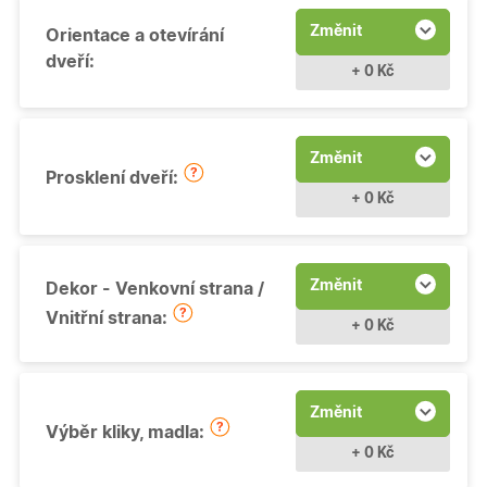
Změnit
Orientace a otevírání
dveří:
+ 0 Kč
Změnit
Prosklení dveří:
+ 0 Kč
Změnit
Dekor - Venkovní strana /
Vnitřní strana:
+ 0 Kč
Změnit
Výběr kliky, madla:
+ 0 Kč