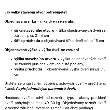
Nezbytně nutné soubory cookie umožňují základní
funkce webových stránek, jako je přihlášení
uživatele a správa účtu. Webové stránky nelze bez
Jak velký stavební otvor potřebujete?
nezbytně nutných souborů cookie správně používat.
Poskytovatel
/
Objednávaná šířka
= šířka dveří
se zárubní
Název
Vyprší
Popis
Doména
šířka stavebního otvoru
= šířka objednávaných dveří se
udid
.oknadverenamiru.cz
4
Tento co
týdny
se použív
zárubní plus 3 – 4 cm
2 dny
jedinečn
šířka průchodu
= objednávaná šířka dveří mínus 15 cm
identifika
zařízení, 
mají přís
Objednávaná výška
= výška dveří
se zárubní
webové
stránce, 
výška stavebního otvoru
= výška objednávaných dveří
sledovala
používání
se zárubní plus cca 2 cm (od čisté podlahy)
zlepšila
výška průchodu
= objednávaná výška dveří mínus 7,5
uživatels
zkušenost
cm
X-Inspishop-User-
oknadverenamiru.cz
1
Tento so
Variant
týden
cookie sl
Ujistěte se o správném výběru plastových dveří – přečtěte si
k zobraze
článek
Popis jednotlivých parametrů dveří.
specifick
verze str
a zajišťuj
Hmotnost dveří se odvíjí od rozměru, typu a plochy prosklení
Zásadách
konzisten
dveří, pohybuje se mezi 40–80 kg. Objednávaný rozměr dveří
ochrany osobních údajů společnosti Google
uživatels
zážitek.
je včetně zárubně (dveře se zaměřují od čisté podlahy).