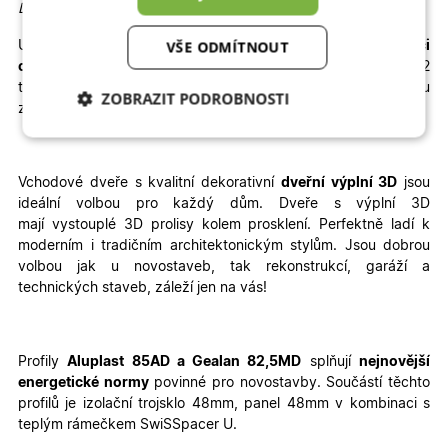
Detailní informace:
VŠE ODMÍTNOUT
U vybrané konfigurace okamžitě vidíte konečnou
kalkulaci
ceny
. Dodání je rychlé, 6 – 8 týdnů zabere výroba a 1 – 2
týdny doprava. Velkou výhodou je jednoduchá
montáž
, kterou
ZOBRAZIT PODROBNOSTI
zvládnete sami
–
stačí si přečíst
montážní návod
.
Nezbytně nutné
Analytické
cookies
cookies
Vchodové dveře s kvalitní dekorativní
dveřní výplní 3D
jsou
ideální volbou pro každý dům. Dveře s výplní 3D
mají vystouplé 3D prolisy kolem prosklení. Perfektně ladí k
Marketingové
Funkční cookies
moderním i tradičním architektonickým stylům. Jsou dobrou
cookies
volbou jak u
novostaveb
, tak
rekonstrukcí, garáží a
technických staveb, záleží jen na vás!
Profily
Aluplast 85AD a Gealan 82,5MD
splňují
nejnovější
energetické normy
povinné pro novostavby. Součástí těchto
Nezbytně nutné cookies
Analytické cookies
profilů je izolační trojsklo 48mm, panel 48mm v kombinaci s
Marketingové cookies
Funkční cookies
teplým rámečkem SwiSSpacer U.