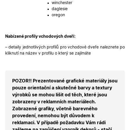
uložení
winchester
obsahu
daglesie
nákupní
košíku pr
oregon
nepřihlá
uživatele.
X-Inspishop-
.oknadverenamiru.cz
1 měsíc
Tento so
Currency
cookie si
Nabízené profily vchodových dveří:
pamatuje
zvolenou
– detaily jednotlivých profilů pro vchodové dveře naleznete po
měnu pr
správné
kliknutí na název v profilu o který se zajímáte
zobrazení
produktů 
shopu.
POZOR!! Prezentované grafické materiály jsou
pouze orientační a skutečné barvy a textury
Poskytovatel
/
Název
Vyprší
Popis
výrobků se mohou lišit od těch, které jsou
Doména
Poskytovatel
/
zobrazeny v reklamních materiálech.
Název
Vyprší
Popis
_bra_functionality
.oknadverenamiru.cz
1
Tato cookie
Doména
měsíc
slouží k
Zobrazené grafiky, včetně barevného
Poskytovatel
/
Název
Vyprší
Popis
zapamatován
_bra_perfor
.oknadverenamiru.cz
1 rok
Tato cookie
Doména
provedení, nemohou být důvodem k
souhlasu s
slouží k
funkčními
zapamatování
_bra_target
.oknadverenamiru.cz
1 rok
Tato cookies
reklamaci. V případě požadavku Vám rádi
cookies.
souhlasu s
slouží k
analytickými
zašleme na zapůjčení vzorník dekorů - stačí