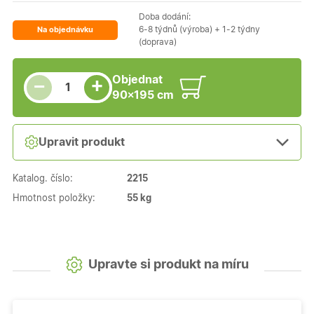
Doba dodání:
6-8 týdnů (výroba) + 1-2 týdny
Na objednávku
(doprava)
Snížit množství
Počet kusů
Zvýšit množství
Objednat
+
−
90×195 cm
Upravit produkt
Katalog. číslo:
2215
Hmotnost položky:
55 kg
Upravte si produkt na míru