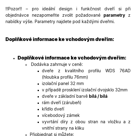
__cf_bm
29
Tento so
Cloudflare Inc.
!!Pozor!! – pro ideální design i funkčnost dveří si při
minut
cookie se
.heureka.cz
59
používá 
objednávce nezapomeňte zvolit požadované
parametry
z
sekund
rozlišení
nabídky výše. Parametry najdete pod každými dveřmi.
lidmi a
roboty. T
pro web
přínosné,
Doplňkové informace ke vchodovým dveřím:
bylo mož
podávat
platné zp
o použív
jejich
Doplňkové informace ke vchodovým dveřím:
webovýc
Dodávka zahrnuje v ceně:
stránek.
dveře z kvalitního profilu WDS 76AD
CookieScriptConsent
5
Tento so
CookieScript
(hloubka profilu 76mm)
měsíců
cookie
.oknadverenamiru.cz
4
používá
izolační panel 32 mm
týdny
služba
v případě prosklení izolační dvojsklo 32mm
Cookie-
Script.co
dveře v základní barvě
bílá / bílá
zapamato
rám dveří (zárubeň)
předvole
souhlasu
křídlo dveří
soubory
vícebodový zámek
cookie
návštěvní
vyvrtání díry z obou stran na vložku a z
Je nutné,
vnitřní strany na kliku
banner
cookie
Přiobjednat si můžete: