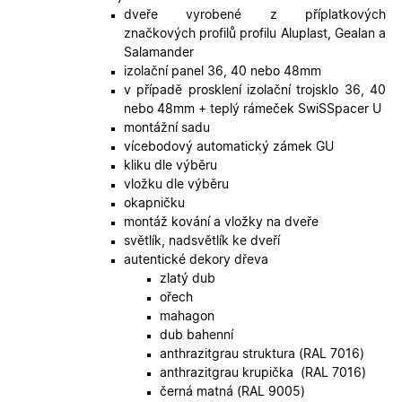
Cookie-
dveře vyrobené z příplatkových
Script.co
fungoval
značkových profilů profilu Aluplast, Gealan a
správně.
Salamander
X-Inspishop-User-
.oknadverenamiru.cz
1 měsíc
Tento so
izolační panel 36, 40 nebo 48mm
Token
cookie je
v případě prosklení izolační trojsklo 36, 40
nezbytný
bezpečné
nebo 48mm + teplý rámeček SwiSSpacer U
přihlášen
montážní sadu
udržení
uživatele
vícebodový automatický zámek GU
přihláše
kliku dle výběru
během
návštěvy 
vložku dle výběru
shopu.
okapničku
X-Inspishop-User-
.oknadverenamiru.cz
1 měsíc
Tento so
montáž kování a vložky na dveře
Groups
cookie
světlík, nadsvětlík ke dveří
uchováv
informaci
autentické dekory dřeva
přiřazení
zlatý dub
uživatele
zákaznick
ořech
skupiny 
mahagon
zobrazen
správnýc
dub bahenní
cen a ob
anthrazitgrau struktura (RAL 7016)
X-Inspishop-Guest-
.oknadverenamiru.cz
1 měsíc
Tento so
anthrazitgrau krupička (RAL 7016)
Cart
cookie se
černá matná (RAL 9005)
používá 