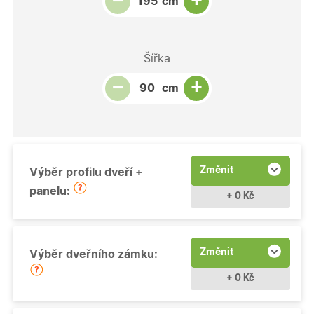
−
cm
Šířka
Snížit množství
Počet kusů
Zvýšit množství
+
−
cm
Změnit
Výběr profilu dveří +
panelu:
+ 0 Kč
Změnit
Výběr dveřního zámku:
+ 0 Kč