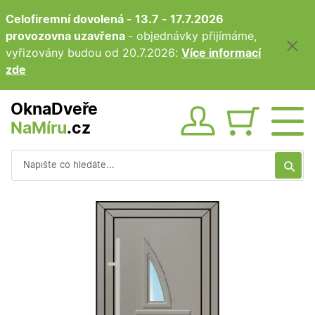
Celofiremní dovolená - 13.7 - 17.7.2026
provozovna uzavřena
- objednávky přijímáme,
vyřizovány budou od 20.7.2026:
Více informací
zde
OknaDveře
NaMíru
.cz
Obsah ko
Vyhledávání