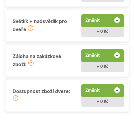
Změnit
Světlík + nadsvětlík pro
dveře
+ 0 Kč
Změnit
Záloha na zakázkové
zboží:
+ 0 Kč
Změnit
Dostupnost zboží dvere:
+ 0 Kč