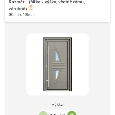
Rozměr - (šířka x výška, včetně rámu,
zárubně)
90cm x 195cm
Výška
Snížit množství
Počet kusů
Zvýšit množství
+