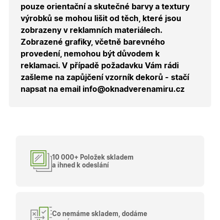
uživatele.
pouze orientační a skutečné barvy a textury
výrobků se mohou lišit od těch, které jsou
X-Inspishop-
.oknadverenamiru.cz
1 měsíc
Tento so
Currency
cookie si
zobrazeny v reklamních materiálech.
pamatuje
zvolenou
Zobrazené grafiky, včetně barevného
měnu pr
správné
provedení, nemohou být důvodem k
zobrazení
reklamaci. V případě požadavku Vám rádi
produktů 
shopu.
zašleme na zapůjčení vzorník dekorů - stačí
napsat na email info@oknadverenamiru.cz
Poskytovatel
/
Název
Vyprší
Popis
Doména
Poskytovatel
/
Název
Vyprší
Popis
_bra_functionality
.oknadverenamiru.cz
1
Tato cookie
Doména
měsíc
slouží k
Poskytovatel
/
Název
Vyprší
Popis
zapamatován
_bra_perfor
.oknadverenamiru.cz
1 rok
Tato cookie
Doména
10 000+ Položek skladem
souhlasu s
slouží k
a ihned k odeslání
funkčními
zapamatování
_bra_target
.oknadverenamiru.cz
1 rok
Tato cookies
cookies.
souhlasu s
slouží k
analytickými
zapamatování
cookies
souhlasu s
marketingovými
_ga_C68D58BFBH
.oknadverenamiru.cz
1 rok
Tento soubor
cookies
1
cookie použív
Co nemáme skladem, dodáme
měsíc
Google Analyt