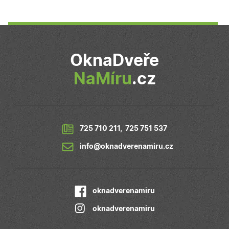
tom, jak
koncový
uživatel používá
webové stránky
a jakoukoli
reklamu, kterou
koncový
uživatel mohl
OknaDveře
vidět před
návštěvou
uvedeného
NaMíru
.cz
webu.
725 710 211
,
725 751 537
info@oknadverenamiru.cz
oknadverenamiru
oknadverenamiru