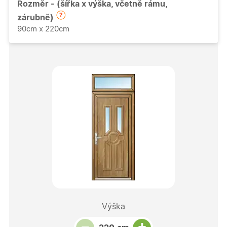
Rozměr - (šířka x výška, včetně rámu,
zárubně)
90cm x 220cm
Výška
Snížit množství
Počet kusů
Zvýšit množství
+