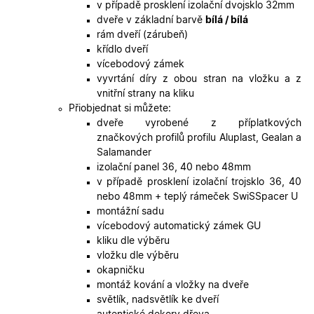
lidmi a
v případě prosklení izolační dvojsklo 32mm
roboty. T
dveře v základní barvě
bílá / bílá
pro web
přínosné,
rám dveří (zárubeň)
bylo mož
křídlo dveří
podávat
platné zp
vícebodový zámek
o použív
vyvrtání díry z obou stran na vložku a z
jejich
webovýc
vnitřní strany na kliku
stránek.
Přiobjednat si můžete:
CookieScriptConsent
5
Tento so
CookieScript
dveře vyrobené z příplatkových
měsíců
cookie
.oknadverenamiru.cz
značkových profilů profilu Aluplast, Gealan a
4
používá
týdny
služba
Salamander
Cookie-
izolační panel 36, 40 nebo 48mm
Script.co
zapamato
v případě prosklení izolační trojsklo 36, 40
předvole
nebo 48mm + teplý rámeček SwiSSpacer U
souhlasu
soubory
montážní sadu
cookie
vícebodový automatický zámek GU
návštěvní
Je nutné,
kliku dle výběru
banner
vložku dle výběru
cookie
Cookie-
okapničku
Script.co
montáž kování a vložky na dveře
fungoval
správně.
světlík, nadsvětlík ke dveří