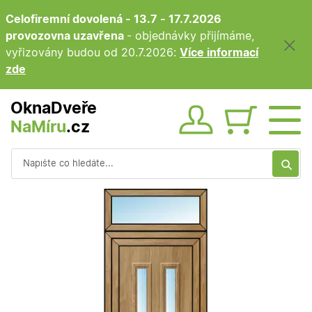
Celofiremní dovolená - 13.7 - 17.7.2026
provozovna uzavřena
- objednávky přijímáme,
vyřizovány budou od 20.7.2026:
Více informací
zde
OknaDveře
NaMíru
.cz
Obsah ko
Vyhledávání