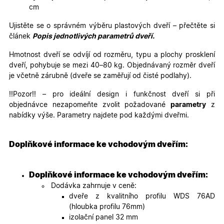
Poskytovatel
/
cm
Název
Vyprší
Popis
Doména
Ujistěte se o správném výběru plastových dveří – přečtěte si
udid
.oknadverenamiru.cz
4
Tento co
týdny
se použív
článek
Popis jednotlivých parametrů dveří.
2 dny
jedinečn
identifika
Hmotnost dveří se odvíjí od rozměru, typu a plochy prosklení
zařízení, 
mají přís
dveří, pohybuje se mezi 40–80 kg. Objednávaný rozměr dveří
webové
je včetně zárubně (dveře se zaměřují od čisté podlahy).
stránce, 
sledovala
používání
!!Pozor!! – pro ideální design i funkčnost dveří si při
zlepšila
objednávce nezapomeňte zvolit požadované
parametry
z
uživatels
zkušenost
nabídky výše. Parametry najdete pod každými dveřmi.
X-Inspishop-User-
oknadverenamiru.cz
1
Tento so
Variant
týden
cookie sl
k zobraze
Doplňkové informace ke vchodovým dveřím:
specifick
verze str
a zajišťuj
Zásadách
konzisten
Doplňkové informace ke vchodovým dveřím:
ochrany osobních údajů společnosti Google
uživatels
zážitek.
Dodávka zahrnuje v ceně:
dveře z kvalitního profilu WDS 76AD
__cf_bm
29
Tento so
Cloudflare Inc.
minut
cookie se
.heureka.cz
(hloubka profilu 76mm)
59
používá 
izolační panel 32 mm
sekund
rozlišení