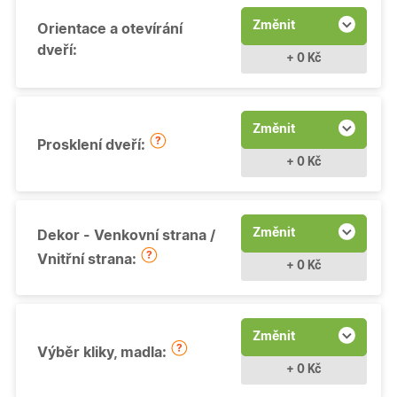
Změnit
Orientace a otevírání
dveří:
+ 0 Kč
Změnit
Prosklení dveří:
+ 0 Kč
Změnit
Dekor - Venkovní strana /
Vnitřní strana:
+ 0 Kč
Změnit
Výběr kliky, madla:
+ 0 Kč