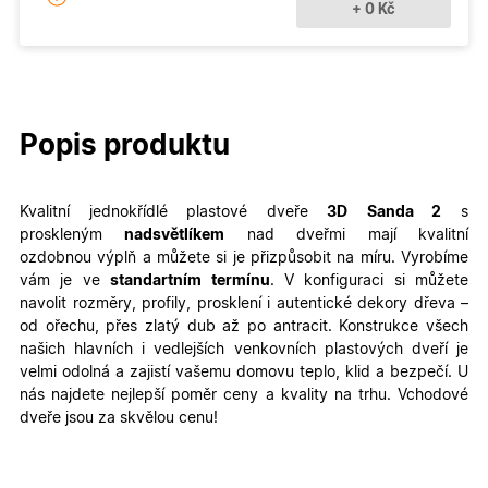
+ 0 Kč
Popis produktu
Kvalitní jednokřídlé plastové dveře
3D
Sanda 2
s
proskleným
nadsvětlíkem
nad dveřmi mají kvalitní
ozdobnou výplň a
můžete si je přizpůsobit na míru. Vyrobíme
vám je ve
standartním termínu
. V konfiguraci si můžete
navolit rozměry, profily, prosklení i autentické dekory dřeva –
od ořechu, přes zlatý dub až po antracit.
Konstrukce všech
našich hlavních i vedlejších venkovních plastových dveří je
velmi odolná a zajistí vašemu domovu teplo, klid a bezpečí. U
nás najdete nejlepší poměr ceny a kvality na trhu. Vchodové
dveře jsou za skvělou cenu!