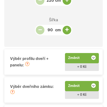
−
cm
Šířka
Snížit množství
Počet kusů
Zvýšit množství
+
−
cm
Změnit
Výběr profilu dveří +
panelu:
+ 0 Kč
Změnit
Výběr dveřního zámku:
+ 0 Kč