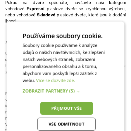
Pokud na dveře spěcháte, navštivte naši kategorii
vchodové
Expresní
plastové dveře se zrychlenou výrobou,
nebo vchodové
Skladové
plastové dveře, které jsou k dodání
ihned
Používáme soubory cookie.
Detailní informace:
Soubory cookie používáme k analýze
údajů o našich návštěvnících, ke zlepšení
U vybrané konfigurace okamžitě vidíte konečnou
kalkulaci
našich webových stránek, zobrazení
ceny
. Dodání je rychlé, 6 – 8 týdnů zabere výroba a 1 – 2
personalizovaného obsahu a k tomu,
týdny doprava. Velkou výhodou je jednoduchá
montáž
, kterou
zvládnete sami
–
stačí si přečíst
montážní návod
.
abychom vám poskytli lepší zážitek z
webu.
Více se dozvíte zde.
ZOBRAZIT PARTNERY
(5) →
Nabízíme plastové dveře s
kvalitní dekorativní dveřní
výplní
3D
a proskleným
nadsvětlíkem
nad dveřmi, které
jsou
ideální volbou pro každý dům. Dveře s výplní 3D
PŘIJMOUT VŠE
mají vystouplé 3D prolisy kolem prosklení. Perfektně ladí k
moderním i tradičním architektonickým stylům.
Jsou dobrou
VŠE ODMÍTNOUT
volbou jak u
novostaveb
, tak
rekonstrukcí, garáží a
technických staveb, záleží jen na vás!