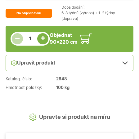
Doba dodání:
6-8 týdnů (výroba) + 1-2 týdny
Na objednávku
(doprava)
Snížit množství
Počet kusů
Zvýšit množství
Objednat
+
−
90×220 cm
Upravit produkt
Katalog. číslo:
2848
Hmotnost položky:
100 kg
Upravte si produkt na míru