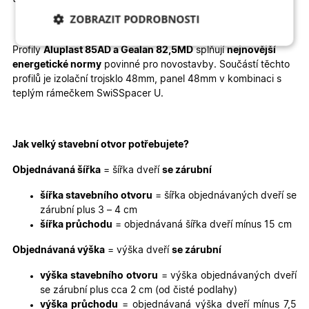
ZOBRAZIT PODROBNOSTI
Nezbytně nutné
Analytické
Profily
Aluplast 85AD a Gealan 82,5MD
splňují
nejnovější
cookies
cookies
energetické normy
povinné pro novostavby. Součástí těchto
profilů je izolační trojsklo 48mm, panel 48mm v kombinaci s
teplým rámečkem SwiSSpacer U.
Marketingové
Funkční cookies
cookies
Jak velký stavební otvor potřebujete?
Objednávaná šířka
= šířka dveří
se zárubní
šířka stavebního otvoru
= šířka objednávaných dveří se
zárubní plus 3 – 4 cm
Nezbytně nutné cookies
Analytické cookies
šířka průchodu
= objednávaná šířka dveří mínus 15 cm
Marketingové cookies
Funkční cookies
Objednávaná výška
= výška dveří
se zárubní
Nezbytně nutné soubory cookie umožňují základní
funkce webových stránek, jako je přihlášení
výška stavebního otvoru
= výška objednávaných dveří
uživatele a správa účtu. Webové stránky nelze bez
se zárubní plus cca 2 cm (od čisté podlahy)
nezbytně nutných souborů cookie správně používat.
výška průchodu
= objednávaná výška dveří mínus 7,5