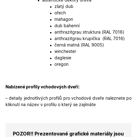
autentické dekory dřeva
X-Inspishop-User-
.oknadverenamiru.cz
1 měsíc
Tento so
Token
cookie je
zlatý dub
nezbytný
ořech
bezpečné
přihlášen
mahagon
udržení
dub bahenní
uživatele
přihláše
anthrazitgrau struktura (RAL 7016)
během
anthrazitgrau krupička (RAL 7016)
návštěvy 
shopu.
černá matná (RAL 9005)
winchester
X-Inspishop-User-
.oknadverenamiru.cz
1 měsíc
Tento so
Groups
cookie
daglesie
uchováv
oregon
informaci
přiřazení
uživatele
zákaznick
skupiny 
Nabízené profily vchodových dveří:
zobrazen
správnýc
cen a ob
– detaily jednotlivých profilů pro vchodové dveře naleznete po
kliknutí na název v profilu o který se zajímáte
X-Inspishop-Guest-
.oknadverenamiru.cz
1 měsíc
Tento so
Cart
cookie se
používá 
uložení
obsahu
nákupní
košíku pr
POZOR!! Prezentované grafické materiály jsou
nepřihlá