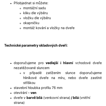
2 dny
jedinečn
Přiobjednat si můžete:
identifika
zařízení, 
montážní sadu
mají přís
kliku dle výběru
webové
stránce, 
vložku dle výběru
sledovala
okapničku
používání
zlepšila
montáž kování a vložky na dveře
uživatels
zkušenost
X-Inspishop-User-
oknadverenamiru.cz
1
Tento so
Variant
týden
cookie sl
Technické parametry skladových dveří:
k zobraze
specifick
verze str
a zajišťuj
Zásadách
konzisten
doporučujeme pro
vedlejší i hlavní
vchodové dveře
ochrany osobních údajů společnosti Google
uživatels
zážitek.
nezatěžované sluncem
v případě zatížením slunce doporučujeme
__cf_bm
29
Tento so
Cloudflare Inc.
minut
cookie se
.heureka.cz
hliníkové dveře na míru, nebo dveře zastínit
59
používá 
stříškou
sekund
rozlišení
lidmi a
stavební hloubka profilu 76 mm
roboty. T
otevírání –
ven
pro web
přínosné,
dveře v
barvě bílá
(venkovní strana)
/ bílá
(vnitřní
bylo mož
strana)
podávat