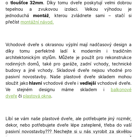
o
tloušťce 32mm
. Díky tomu dveře poskytují velmi dobrou
tepelnou a zvukovou izolaci. Velkou výhodou je
jednoduchá
montáž
, kterou zvládnete sami – stačí si
přečíst
montážní návod.
Vchodové dveře s okrasnou výplní mají nadčasový design a
díky tomu perfektně ladí k moderním i tradičním
architektonickým stylům. Můžete je použít pro rekonstrukce
rodinných domů, také pro garáže, zadní vchody, technické
budovy a jiné vchody
. Skladové dveře nejsou vhodné pro
pasivní novostavby. Naše plastové dveře skladem mohou
sloužit jako
hlavní
vchodové dveře i
vedlejší
vchodové dveře.
Ve stejném designu máme skladem i
balkonové
dveře
či
plastová okna
.
Líbí se vám naše plastové dveře, ale potřebujete jiný rozměr,
dekor, nebo potřebujete dveře lépe zateplené, třeba do vaší
pasivní novostavby???
Nechejte si u nás vyrobit za skvělou