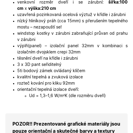
platné zp
venkovní rozměr dveří i se zárubní:
šířka:100
o použív
cm
x
výška:210 cm
jejich
webovýc
uzavřená pozinkovaná ocelová výztuž v křídle i zárubni
stránek.
nízký hliníkový práh (cca 15mm) s přerušením tepelného
CookieScriptConsent
5
Tento so
CookieScript
mostu – nezapouští se!
měsíců
cookie
.oknadverenamiru.cz
windstop kostky v zárubni zabraňující průvan od prahu
4
používá
týdny
služba
v zárubni
Cookie-
výplň(panel) – izolační panel 32mm v kombinaci s
Script.co
zapamato
izolačním dvojsklem crepi 32mm
předvole
těsnění dveří na křídle i zárubni
souhlasu
soubory
3 x 3D pant seřiditelný
cookie
5ti bodový zámek ovládaný klíčem
návštěvní
Je nutné,
kvalitní tepelná a zvuková izolace
banner
rozteč kování pro kliku 92mm
cookie
Cookie-
orientační tepelná izolace dveří:
Script.co
Ud = 1,3–1,6 W/m²K (dle rozměru dveří)
fungoval
správně.
X-Inspishop-User-
.oknadverenamiru.cz
1 měsíc
Tento so
Token
cookie je
nezbytný
bezpečné
POZOR!! Prezentované grafické materiály jsou
přihlášen
udržení
pouze orientační a skutečné barvy a textury