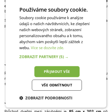
cenu
plastové dveře na míru
, popřípadě kvalitní
hliníkové
dveře na míru
, které výborně odolávají slunci a jsou
Používáme soubory cookie.
bezpečné.
Soubory cookie používáme k analýze
Skladem máme také jiné rozměry, dekory a
údajů o našich návštěvnících, ke zlepšení
provedení skladových dveří
6100
:
našich webových stránek, zobrazení
personalizovaného obsahu a k tomu,
Jednokřídlé otevíravé DOVNITŘ | Jednokřídlé otevíravé
VEN | Dvoukřídlé otevíravé DOVNITŘ | Dvoukřídlé
abychom vám poskytli lepší zážitek z
otevíravé VEN
webu.
Více se dozvíte zde.
ZOBRAZIT PARTNERY
(5) →
Jak velký stavební otvor potřebujete pro tyto dveře?
PŘIJMOUT VŠE
Pro správné usazení dveří by
šířka
otvoru
měla
být
přibližně
104
cm
a
výška
přibližně
212 cm
.
Výška
stavebního otvoru je brána od čisté podlahy.
VŠE ODMÍTNOUT
ZOBRAZIT PODROBNOSTI
Jaký je průchod těmito dveřmi
?
Nezbytně nutné
Analytické
Průchod dveřmi mezi zárubněmi je
85 cm x 202 cm
při