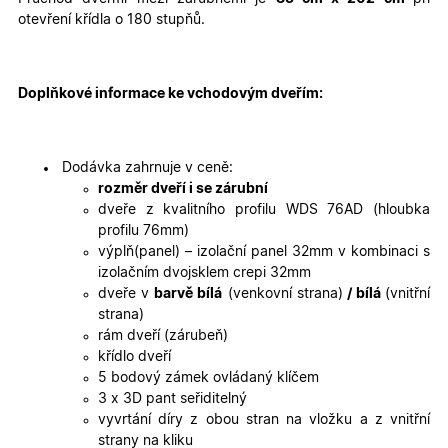
cookies
cookies
otevření křídla o 180 stupňů.
Marketingové
Funkční cookies
cookies
Doplňkové informace ke vchodovým dveřím:
Dodávka zahrnuje v ceně:
rozměr dveří i se zárubní
dveře z kvalitního profilu WDS 76AD (hloubka
profilu 76mm)
Nezbytně nutné cookies
Analytické cookies
výplň(panel) – izolační panel 32mm v kombinaci s
Marketingové cookies
Funkční cookies
izolačním dvojsklem crepi 32mm
dveře v
barvě bílá
(venkovní strana)
/ bílá
(vnitřní
Nezbytně nutné soubory cookie umožňují základní
strana)
funkce webových stránek, jako je přihlášení
uživatele a správa účtu. Webové stránky nelze bez
rám dveří (zárubeň)
nezbytně nutných souborů cookie správně používat.
křídlo dveří
Poskytovatel
/
5 bodový zámek ovládaný klíčem
Název
Vyprší
Popis
Doména
3 x 3D pant seřiditelný
vyvrtání díry z obou stran na vložku a z vnitřní
udid
.oknadverenamiru.cz
4
Tento co
týdny
se použív
strany na kliku