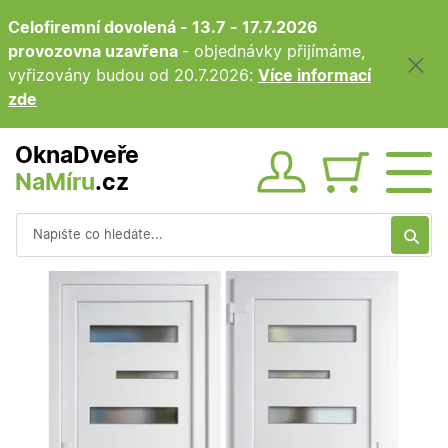
Celofiremní dovolená - 13.7 - 17.7.2026
provozovna uzavřena
- objednávky přijímáme,
vyřizovány budou od 20.7.2026:
Více informací
zde
OknaDveře
NaMíru
.cz
Obsah ko
Vyhledávání