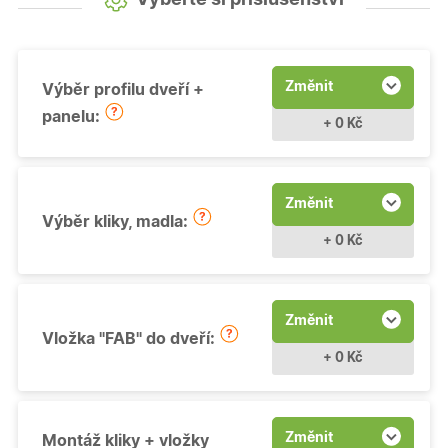
Změnit
Výběr profilu dveří +
panelu:
+ 0 Kč
Změnit
Výběr kliky, madla:
+ 0 Kč
Změnit
Vložka "FAB" do dveří:
+ 0 Kč
Změnit
Montáž kliky + vložky