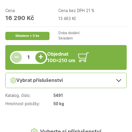
Cena
Cena bez DPH 21 %
16 290 Kč
13 463 Kč
Doba dodání:
Skladem > 5 ks
Skladem
Snížit množství
Počet kusů
Zvýšit množství
Objednat
+
−
100×210 cm
Vybrat příslušenství
Katalog. číslo:
5491
Hmotnost položky:
50 kg
Vyberte si příslušenství