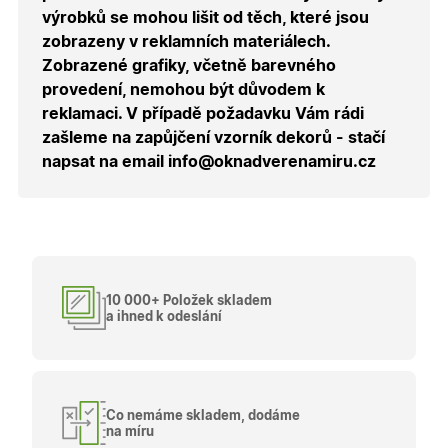
uživatele
výrobků se mohou lišit od těch, které jsou
přihláše
během
zobrazeny v reklamních materiálech.
návštěvy 
shopu.
Zobrazené grafiky, včetně barevného
provedení, nemohou být důvodem k
X-Inspishop-User-
.oknadverenamiru.cz
1 měsíc
Tento so
Groups
cookie
reklamaci. V případě požadavku Vám rádi
uchováv
informaci
zašleme na zapůjčení vzorník dekorů - stačí
přiřazení
napsat na email info@oknadverenamiru.cz
uživatele
zákaznick
skupiny 
zobrazen
správnýc
cen a ob
X-Inspishop-Guest-
.oknadverenamiru.cz
1 měsíc
Tento so
Cart
cookie se
používá 
10 000+ Položek skladem
uložení
obsahu
a ihned k odeslání
nákupní
košíku pr
nepřihlá
uživatele.
X-Inspishop-
.oknadverenamiru.cz
1 měsíc
Tento so
Currency
cookie si
Co nemáme skladem, dodáme
pamatuje
na míru
zvolenou