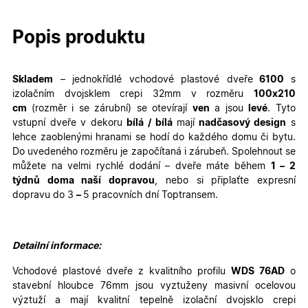
Popis produktu
Skladem
– jednokřídlé
vchodové plastové dveře
6100
s
izolačním dvojsklem crepi 32mm v rozměru
100
x210
cm
(rozměr i se zárubní)
se otevírají
ven
a jsou
levé
. Tyto
vstupní dveře v dekoru
bílá / bílá
mají
nadčasový design
s
lehce zaoblenými hranami se hodí do každého domu či bytu.
Do uvedeného rozměru je započítaná i zárubeň. Spolehnout se
můžete na velmi rychlé dodání – dveře máte během
1 – 2
týdnů doma naší dopravou
, nebo si připlaťte expresní
dopravu do 3
–
5 pracovních dní Toptransem
.
Detailní informace:
Vchodové plastové dveře z kvalitního profilu
WDS 76AD
o
stavební hloubce 76mm jsou vyztuženy masivní ocelovou
výztuží a mají kvalitní tepelně izolační dvojsklo crepi