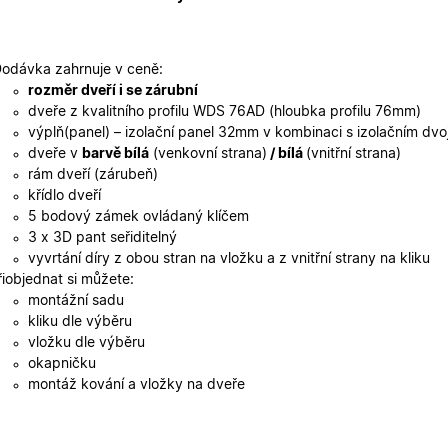
2 dny
uživatelskou zkušenost.
oknadverenamiru.cz
1
Tento soubor cookie slouží k zobrazení specifick
týden
zajišťuje konzistentní uživatelský zážitek.
odávka zahrnuje v ceně:
29
Tento soubor cookie se používá k rozlišení mezi
Cloudflare Inc.
rozměr dveří i se zárubní
minut
je pro web přínosné, aby bylo možné podávat p
.heureka.cz
59
používání jejich webových stránek.
dveře z kvalitního profilu WDS 76AD (hloubka profilu 76mm)
sekund
výplň(panel) – izolační panel 32mm v kombinaci s izolačním dv
Zásadách ochrany osobních údajů společnosti Google
nt
5
Tento soubor cookie používá služba Cookie-Scr
CookieScript
dveře v
barvě bílá
(venkovní strana)
/ bílá
(vnitřní strana)
měsíců
zapamatování předvoleb souhlasu se soubory c
.oknadverenamiru.cz
rám dveří (zárubeň)
4
Je nutné, aby banner cookie Cookie-Script.com 
týdny
křídlo dveří
5 bodový zámek ovládaný klíčem
.oknadverenamiru.cz
1 měsíc
Tento soubor cookie je nezbytný pro bezpečné p
uživatele přihlášeného během návštěvy e-shop
3 x 3D pant seřiditelný
vyvrtání díry z obou stran na vložku a z vnitřní strany na kliku
.oknadverenamiru.cz
1 měsíc
Tento soubor cookie uchovává informaci o přiřa
zákaznické skupiny pro zobrazení správných ce
řiobjednat si můžete:
montážní sadu
.oknadverenamiru.cz
1 měsíc
Tento soubor cookie se používá k uložení obs
kliku dle výběru
košíku pro nepřihlášené uživatele.
vložku dle výběru
.oknadverenamiru.cz
1 měsíc
Tento soubor cookie si pamatuje zvolenou měn
okapničku
zobrazení cen produktů v e-shopu.
montáž kování a vložky na dveře
Poskytovatel
Poskytovatel
/
/
Doména
Vyprší
Popis