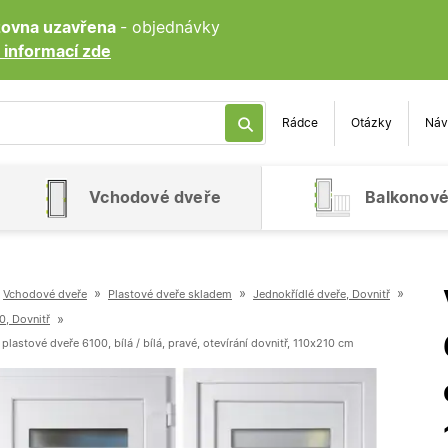
ozovna uzavřena
- objednávky
 informací zde
Rádce
Otázky
Náv
Vchodové dveře
Balkonové
»
»
»
Vchodové dveře
Plastové dveře skladem
Jednokřídlé dveře, Dovnitř
»
0, Dovnitř
lastové dveře 6100, bílá / bílá, pravé, otevírání dovnitř, 110x210 cm