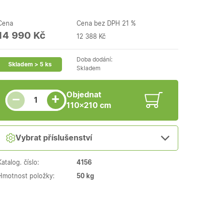
Cena
Cena bez DPH 21 %
14 990 Kč
12 388 Kč
Doba dodání:
Skladem > 5 ks
Skladem
Snížit množství
Počet kusů
Zvýšit množství
Objednat
+
−
110×210 cm
Vybrat příslušenství
Katalog. číslo:
4156
Hmotnost položky:
50 kg