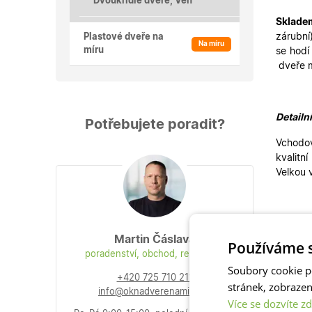
Dvoukřídlé dveře, Ven
Sklade
zárubní
Plastové dveře na
Na míru
míru
se hodí
dveře 
Detailn
Potřebujete poradit?
Vchodov
kvalitn
Velkou 
Vchodov
stylům.
Martin Čáslava
Používáme s
Skladov
poradenství, obchod, reklamace
i
vedlej
Soubory cookie p
+420 725 710 211
stránek, zobraze
info@oknadverenamiru.cz
Více se dozvíte zd