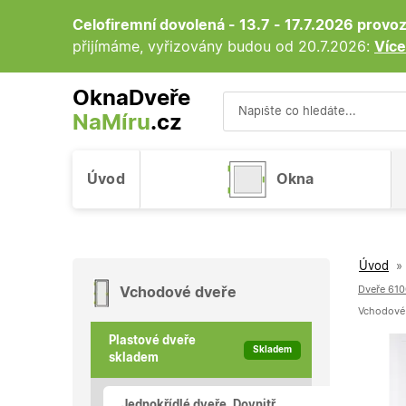
Celofiremní dovolená - 13.7 - 17.7.2026 prov
přijímáme, vyřizovány budou od 20.7.2026:
Více
OknaDveře
NaMíru
.cz
Vyhledávání
Úvod
Okna
Úvod
»
Dveře 610
Vchodové dveře
Vchodové p
Plastové dveře
Skladem
skladem
Jednokřídlé dveře, Dovnitř