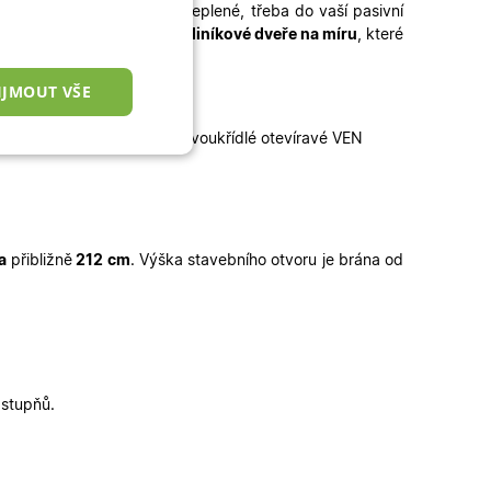
potřebujete dveře lépe zateplené, třeba do vaší pasivní
 míru
, popřípadě kvalitní
hliníkové dveře na míru
, které
IJMOUT VŠE
00
:
ídlé otevíravé DOVNITŘ | Dvoukřídlé otevíravé VEN
nkční cookies
a
přibližně
212 cm
.
Výška stavebního otvoru je brána od
okies
 správa účtu. Webové
 stupňů.
zařízení, která mají
ní a zlepšila