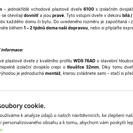
m
– jednokřídlé
vchodové plastové dveře
6100
s izolačním dvoj
)
se otevírají
dovnitř
a jsou
pravé
. Tyto vstupní dveře v dekoru
bílá /
 do každého domu či bytu. Do uvedeného rozměru je započítaná i z
máte během
1 – 2 týdnů doma naší dopravou
, nebo si připlaťte ex
í informace:
é plastové dveře z kvalitního profilu
WDS 76AD
o stavební hloubc
í tepelně izolační dvojsklo crepi o
tloušťce 32mm
. Díky tomu dveř
výhodou je jednoduchá
montáž
, kterou zvládnete sami – stačí si pře
é dveře s okrasnou výplní mají nadčasový design a díky tomu pe
 Můžete je použít pro rekonstrukce rodinných domů, také pro g
oubory cookie.
é dveře nejsou vhodné pro pasivní novostavby. Naše plastové dv
ší
vchodové dveře. Ve stejném designu máme skladem i
balkonové 
oužíváme k analýze údajů o našich návštěvnících, ke zlepšení na
ní personalizovaného obsahu a k tomu, abychom vám poskytli lepš
e.