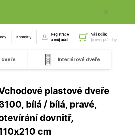
Registrace
Váš košík
ody
Kontakty
Obsah k
a můj účet
je nyní prázdný
 dveře
Interiérové dveře
Vchodové plastové dveře
6100, bílá / bílá, pravé,
otevírání dovnitř,
110x210 cm