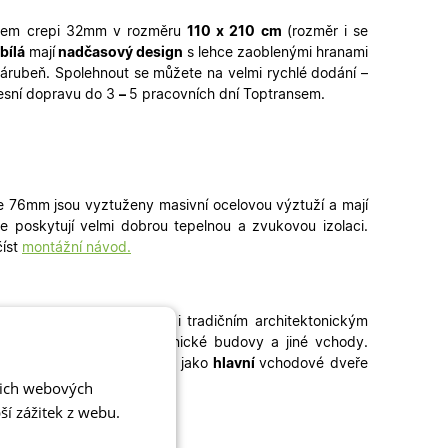
sklem crepi 32mm v rozměru
110
x 210 cm
(rozměr i se
 bílá
mají
nadčasový design
s lehce zaoblenými hranami
árubeň. Spolehnout se můžete na velmi rychlé dodání –
presní dopravu do 3
–
5 pracovních dní Toptransem
.
e 76mm jsou vyztuženy masivní ocelovou výztuží a mají
e poskytují velmi dobrou tepelnou a zvukovou izolaci.
číst
montážní návod.
rfektně ladí k moderním i tradičním architektonickým
aráže, zadní vchody, technické budovy a jiné vchody
.
eře skladem mohou sloužit jako
hlavní
vchodové dveře
dveře
či
plastová okna
.
šich webových
í zážitek z webu.