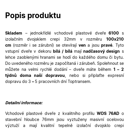
Popis produktu
Skladem
– jednokřídlé
vchodové plastové dveře
6100
s
izolačním dvojsklem crepi 32mm v rozměru
100
x210
cm
(rozměr i se zárubní)
se otevírají
ven
a jsou
pravé
. Tyto
vstupní dveře v dekoru
bílá / bílá
mají
nadčasový design
s
lehce zaoblenými hranami se hodí do každého domu či bytu.
Do uvedeného rozměru je započítaná i zárubeň. Spolehnout se
můžete na velmi rychlé dodání – dveře máte během
1 – 2
týdnů doma naší dopravou
, nebo si připlaťte expresní
dopravu do 3
–
5 pracovních dní Toptransem
.
Detailní informace:
Vchodové plastové dveře z kvalitního profilu
WDS 76AD
o
stavební hloubce 76mm jsou vyztuženy masivní ocelovou
výztuží a mají kvalitní tepelně izolační dvojsklo crepi