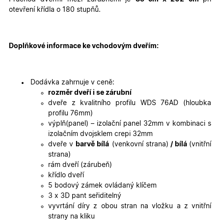
cookies
cookies
otevření křídla o 180 stupňů.
Marketingové
Funkční cookies
cookies
Doplňkové informace ke vchodovým dveřím:
Dodávka zahrnuje v ceně:
rozměr dveří i se zárubní
dveře z kvalitního profilu WDS 76AD (hloubka
profilu 76mm)
Nezbytně nutné cookies
Analytické cookies
výplň(panel) – izolační panel 32mm v kombinaci s
Marketingové cookies
Funkční cookies
izolačním dvojsklem crepi 32mm
dveře v
barvě bílá
(venkovní strana)
/ bílá
(vnitřní
Nezbytně nutné soubory cookie umožňují základní
strana)
funkce webových stránek, jako je přihlášení
uživatele a správa účtu. Webové stránky nelze bez
rám dveří (zárubeň)
nezbytně nutných souborů cookie správně používat.
křídlo dveří
Poskytovatel
/
5 bodový zámek ovládaný klíčem
Název
Vyprší
Popis
Doména
3 x 3D pant seřiditelný
vyvrtání díry z obou stran na vložku a z vnitřní
udid
.oknadverenamiru.cz
4
Tento co
týdny
se použív
strany na kliku