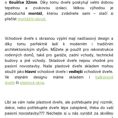
o
tloušťce 32mm
. Díky tomu dveře poskytují velmi dobrou
tepelnou a zvukovou izolaci. Velkou výhodou je
jednoduchá
montáž
, kterou zvládnete sami – stačí si
přečíst
montážní návod.
Vchodové dveře s okrasnou výplní mají nadčasový design a
díky tomu perfektně ladí k moderním i tradičním
architektonickým stylům. Můžete je použít pro rekonstrukce
rodinných domů, také pro garáže, zadní vchody, technické
budovy a jiné vchody
. Skladové dveře nejsou vhodné pro
pasivní novostavby. Naše plastové dveře skladem mohou
sloužit jako
hlavní
vchodové dveře i
vedlejší
vchodové dveře.
Ve stejném designu máme skladem i
balkonové
dveře
či
plastová okna
.
Líbí se vám naše plastové dveře, ale potřebujete jiný rozměr,
dekor, nebo potřebujete dveře lépe zateplené, třeba do vaší
pasivní novostavby???
Nechejte si u nás vyrobit za skvělou