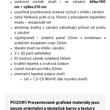
platné zp
venkovní rozměr dveří i se zárubní:
šířka:100
o použív
cm
x
výška:210 cm
jejich
webovýc
uzavřená pozinkovaná ocelová výztuž v křídle i zárubni
stránek.
nízký hliníkový práh (cca 15mm) s přerušením tepelného
CookieScriptConsent
5
Tento so
CookieScript
mostu – nezapouští se!
měsíců
cookie
.oknadverenamiru.cz
windstop kostky v zárubni zabraňující průvan od prahu
4
používá
týdny
služba
v zárubni
Cookie-
výplň(panel) – izolační panel 32mm v kombinaci s
Script.co
zapamato
izolačním dvojsklem crepi 32mm
předvole
těsnění dveří na křídle i zárubni
souhlasu
soubory
3 x 3D pant seřiditelný
cookie
5ti bodový zámek ovládaný klíčem
návštěvní
Je nutné,
kvalitní tepelná a zvuková izolace
banner
rozteč kování pro kliku 92mm
cookie
Cookie-
orientační tepelná izolace dveří:
Script.co
Ud = 1,3–1,6 W/m²K (dle rozměru dveří)
fungoval
správně.
X-Inspishop-User-
.oknadverenamiru.cz
1 měsíc
Tento so
Token
cookie je
nezbytný
bezpečné
POZOR!! Prezentované grafické materiály jsou
přihlášen
udržení
pouze orientační a skutečné barvy a textury