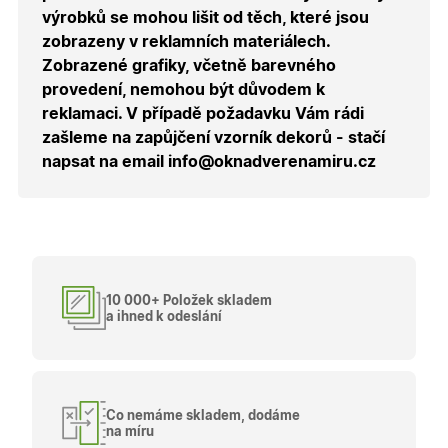
uživatele
výrobků se mohou lišit od těch, které jsou
přihláše
během
zobrazeny v reklamních materiálech.
návštěvy 
shopu.
Zobrazené grafiky, včetně barevného
provedení, nemohou být důvodem k
X-Inspishop-User-
.oknadverenamiru.cz
1 měsíc
Tento so
Groups
cookie
reklamaci. V případě požadavku Vám rádi
uchováv
informaci
zašleme na zapůjčení vzorník dekorů - stačí
přiřazení
napsat na email info@oknadverenamiru.cz
uživatele
zákaznick
skupiny 
zobrazen
správnýc
cen a ob
X-Inspishop-Guest-
.oknadverenamiru.cz
1 měsíc
Tento so
Cart
cookie se
používá 
10 000+ Položek skladem
uložení
obsahu
a ihned k odeslání
nákupní
košíku pr
nepřihlá
uživatele.
X-Inspishop-
.oknadverenamiru.cz
1 měsíc
Tento so
Currency
cookie si
Co nemáme skladem, dodáme
pamatuje
na míru
zvolenou