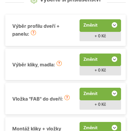
Změnit
Výběr profilu dveří +
panelu:
+ 0 Kč
Změnit
Výběr kliky, madla:
+ 0 Kč
Změnit
Vložka "FAB" do dveří:
+ 0 Kč
Změnit
Montáž kliky + vložky