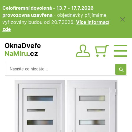
Celofiremní dovolená - 13.7 - 17.7.2026
provozovna uzavřena
- objednávky přijímáme,
vyřizovány budou od 20.7.2026:
Více informací
zde
OknaDveře
NaMíru
.cz
Obsah ko
Vyhledávání