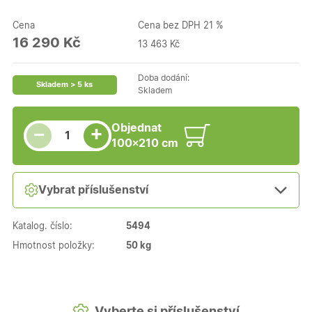
Cena
Cena bez DPH 21 %
16 290 Kč
13 463 Kč
Doba dodání:
Skladem > 5 ks
Skladem
Snížit množství
Počet kusů
Zvýšit množství
Objednat
+
−
100×210 cm
Vybrat příslušenství
Katalog. číslo:
5494
Hmotnost položky:
50 kg
Vyberte si příslušenství