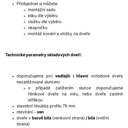
2 dny
jedinečn
Přiobjednat si můžete:
identifika
zařízení, 
montážní sadu
mají přís
kliku dle výběru
webové
stránce, 
vložku dle výběru
sledovala
okapničku
používání
zlepšila
montáž kování a vložky na dveře
uživatels
zkušenost
X-Inspishop-User-
oknadverenamiru.cz
1
Tento so
Variant
týden
cookie sl
Technické parametry skladových dveří:
k zobraze
specifick
verze str
a zajišťuj
Zásadách
konzisten
doporučujeme pro
vedlejší i hlavní
vchodové dveře
ochrany osobních údajů společnosti Google
uživatels
zážitek.
nezatěžované sluncem
v případě zatížením slunce doporučujeme
__cf_bm
29
Tento so
Cloudflare Inc.
minut
cookie se
.heureka.cz
hliníkové dveře na míru, nebo dveře zastínit
59
používá 
stříškou
sekund
rozlišení
lidmi a
stavební hloubka profilu 76 mm
roboty. T
otevírání –
ven
pro web
přínosné,
dveře v
barvě bílá
(venkovní strana)
/ bílá
(vnitřní
bylo mož
strana)
podávat