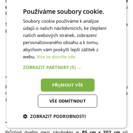
cenu
plastové dveře na míru
, popřípadě kvalitní
hliníkové
dveře na míru
, které výborně odolávají slunci a jsou
Používáme soubory cookie.
bezpečné.
Soubory cookie používáme k analýze
Skladem máme také jiné rozměry, dekory a
údajů o našich návštěvnících, ke zlepšení
provedení skladových dveří
6100
:
našich webových stránek, zobrazení
personalizovaného obsahu a k tomu,
Jednokřídlé otevíravé DOVNITŘ | Jednokřídlé otevíravé
VEN | Dvoukřídlé otevíravé DOVNITŘ | Dvoukřídlé
abychom vám poskytli lepší zážitek z
otevíravé VEN
webu.
Více se dozvíte zde.
ZOBRAZIT PARTNERY
(5) →
Jak velký stavební otvor potřebujete pro tyto dveře?
PŘIJMOUT VŠE
Pro správné usazení dveří by
šířka
otvoru
měla
být
přibližně
104
cm
a
výška
přibližně
212 cm
.
Výška
stavebního otvoru je brána od čisté podlahy.
VŠE ODMÍTNOUT
ZOBRAZIT PODROBNOSTI
Jaký je průchod těmito dveřmi
?
Nezbytně nutné
Analytické
Průchod dveřmi mezi zárubněmi je
85 cm x 202 cm
při