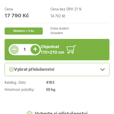
Cena
Cena bez DPH 21 %
17 790 Kč
14 702 Kč
Doba dodání:
Skladem > 5 ks
Skladem
Snížit množství
Počet kusů
Zvýšit množství
Objednat
+
−
110×210 cm
Vybrat příslušenství
Katalog. číslo:
4183
Hmotnost položky:
50 kg
Vyberte si příslušenství