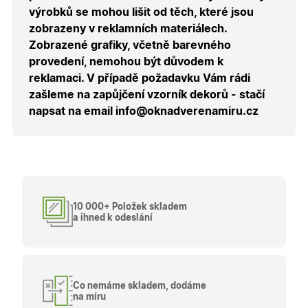
uživatele
výrobků se mohou lišit od těch, které jsou
přihláše
během
zobrazeny v reklamních materiálech.
návštěvy 
shopu.
Zobrazené grafiky, včetně barevného
provedení, nemohou být důvodem k
X-Inspishop-User-
.oknadverenamiru.cz
1 měsíc
Tento so
Groups
cookie
reklamaci. V případě požadavku Vám rádi
uchováv
informaci
zašleme na zapůjčení vzorník dekorů - stačí
přiřazení
napsat na email info@oknadverenamiru.cz
uživatele
zákaznick
skupiny 
zobrazen
správnýc
cen a ob
X-Inspishop-Guest-
.oknadverenamiru.cz
1 měsíc
Tento so
Cart
cookie se
používá 
10 000+ Položek skladem
uložení
obsahu
a ihned k odeslání
nákupní
košíku pr
nepřihlá
uživatele.
X-Inspishop-
.oknadverenamiru.cz
1 měsíc
Tento so
Currency
cookie si
Co nemáme skladem, dodáme
pamatuje
na míru
zvolenou