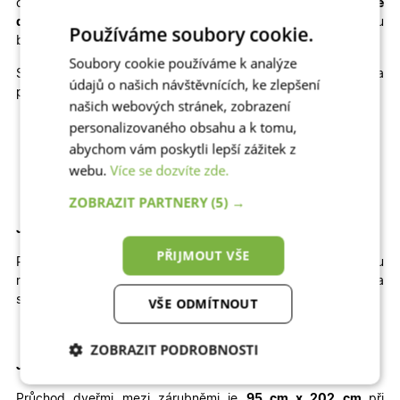
cenu
plastové dveře na míru
, popřípadě kvalitní
hliníkové
dveře na míru
, které výborně odolávají slunci a jsou
Používáme soubory cookie.
bezpečné.
Soubory cookie používáme k analýze
Skladem máme také jiné rozměry, dekory a
údajů o našich návštěvnících, ke zlepšení
provedení skladových dveří
6100
:
našich webových stránek, zobrazení
personalizovaného obsahu a k tomu,
Jednokřídlé otevíravé DOVNITŘ | Jednokřídlé otevíravé
VEN | Dvoukřídlé otevíravé DOVNITŘ | Dvoukřídlé
abychom vám poskytli lepší zážitek z
otevíravé VEN
webu.
Více se dozvíte zde.
ZOBRAZIT PARTNERY
(5) →
Jak velký stavební otvor potřebujete pro tyto dveře?
PŘIJMOUT VŠE
Pro správné usazení dveří by
šířka
otvoru
měla
být
přibližně
114
cm
a
výška
přibližně
212 cm
.
Výška
stavebního otvoru je brána od čisté podlahy.
VŠE ODMÍTNOUT
ZOBRAZIT PODROBNOSTI
Jaký je průchod těmito dveřmi
?
Nezbytně nutné
Analytické
Průchod dveřmi mezi zárubněmi je
95 cm x 202 cm
při