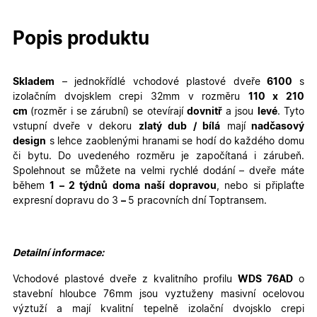
Popis produktu
Skladem
– jednokřídlé
vchodové plastové dveře
6100
s
izolačním dvojsklem crepi 32mm v rozměru
110
x 210
cm
(rozměr i se zárubní)
se otevírají
dovnitř
a jsou
levé
. Tyto
vstupní dveře v dekoru
zlatý dub / bílá
mají
nadčasový
design
s lehce zaoblenými hranami se hodí do každého domu
či bytu. Do uvedeného rozměru je započítaná i zárubeň.
Spolehnout se můžete na velmi rychlé dodání – dveře máte
během
1 – 2 týdnů doma naší dopravou
, nebo si připlaťte
expresní dopravu do 3
–
5 pracovních dní Toptransem
.
Detailní informace:
Vchodové plastové dveře z kvalitního profilu
WDS 76AD
o
stavební hloubce 76mm jsou vyztuženy masivní ocelovou
výztuží a mají kvalitní tepelně izolační dvojsklo crepi