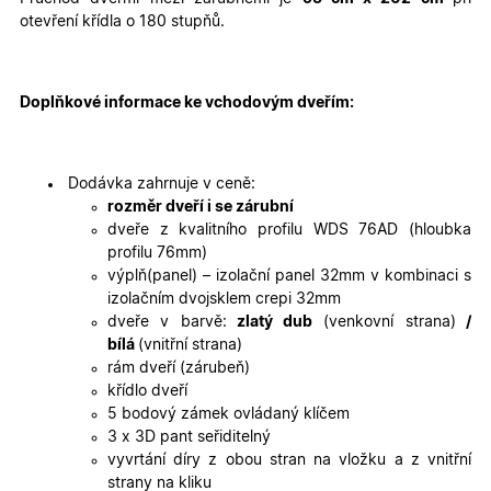
cookies
cookies
otevření křídla o 180 stupňů.
Marketingové
Funkční cookies
cookies
Doplňkové informace ke vchodovým dveřím:
Dodávka zahrnuje v ceně:
rozměr dveří i se zárubní
dveře z kvalitního profilu WDS 76AD (hloubka
profilu 76mm)
Nezbytně nutné cookies
Analytické cookies
výplň(panel) – izolační panel 32mm v kombinaci s
Marketingové cookies
Funkční cookies
izolačním dvojsklem crepi 32mm
dveře v barvě:
zlatý dub
(venkovní strana)
/
Nezbytně nutné soubory cookie umožňují základní
bílá
(vnitřní strana)
funkce webových stránek, jako je přihlášení
uživatele a správa účtu. Webové stránky nelze bez
rám dveří (zárubeň)
nezbytně nutných souborů cookie správně používat.
křídlo dveří
Poskytovatel
/
5 bodový zámek ovládaný klíčem
Název
Vyprší
Popis
Doména
3 x 3D pant seřiditelný
vyvrtání díry z obou stran na vložku a z vnitřní
udid
.oknadverenamiru.cz
4
Tento co
týdny
se použív
strany na kliku