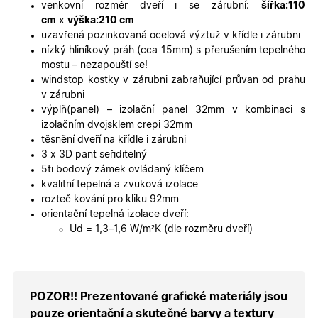
platné zp
venkovní rozměr dveří i se zárubní:
šířka:110
o použív
cm
x
výška:210 cm
jejich
webovýc
uzavřená pozinkovaná ocelová výztuž v křídle i zárubni
stránek.
nízký hliníkový práh (cca 15mm) s přerušením tepelného
CookieScriptConsent
5
Tento so
CookieScript
mostu – nezapouští se!
měsíců
cookie
.oknadverenamiru.cz
windstop kostky v zárubni zabraňující průvan od prahu
4
používá
týdny
služba
v zárubni
Cookie-
výplň(panel) – izolační panel 32mm v kombinaci s
Script.co
zapamato
izolačním dvojsklem crepi 32mm
předvole
těsnění dveří na křídle i zárubni
souhlasu
soubory
3 x 3D pant seřiditelný
cookie
5ti bodový zámek ovládaný klíčem
návštěvní
Je nutné,
kvalitní tepelná a zvuková izolace
banner
rozteč kování pro kliku 92mm
cookie
Cookie-
orientační tepelná izolace dveří:
Script.co
Ud = 1,3–1,6 W/m²K (dle rozměru dveří)
fungoval
správně.
X-Inspishop-User-
.oknadverenamiru.cz
1 měsíc
Tento so
Token
cookie je
nezbytný
bezpečné
POZOR!! Prezentované grafické materiály jsou
přihlášen
udržení
pouze orientační a skutečné barvy a textury