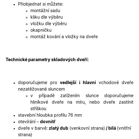
2 dny
jedinečn
Přiobjednat si můžete:
identifika
zařízení, 
montážní sadu
mají přís
kliku dle výběru
webové
stránce, 
vložku dle výběru
sledovala
okapničku
používání
zlepšila
montáž kování a vložky na dveře
uživatels
zkušenost
X-Inspishop-User-
oknadverenamiru.cz
1
Tento so
Variant
týden
cookie sl
Technické parametry skladových dveří:
k zobraze
specifick
verze str
a zajišťuj
Zásadách
konzisten
doporučujeme pro
vedlejší i hlavní
vchodové dveře
ochrany osobních údajů společnosti Google
uživatels
zážitek.
nezatěžované sluncem
v případě zatížením slunce doporučujeme
__cf_bm
29
Tento so
Cloudflare Inc.
minut
cookie se
.heureka.cz
hliníkové dveře na míru, nebo dveře zastínit
59
používá 
stříškou
sekund
rozlišení
lidmi a
stavební hloubka profilu 76 mm
roboty. T
otevírání –
dovnitř
pro web
přínosné,
dveře v barvě:
zlatý dub
(venkovní strana)
/ bílá
(vnitřní
bylo mož
strana)
podávat