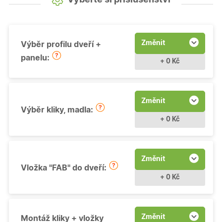
Změnit
Výběr profilu dveří +
panelu:
+ 0 Kč
Změnit
Výběr kliky, madla:
+ 0 Kč
Změnit
Vložka "FAB" do dveří:
+ 0 Kč
Změnit
Montáž kliky + vložky