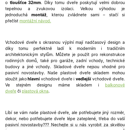
o
tloušťce 32mm
. Díky tomu dveře poskytují velmi dobrou
tepelnou a zvukovou izolaci. Velkou výhodou je
jednoduchá
montáž
, kterou zvládnete sami – stačí si
přečíst
montážní návod.
Vchodové dveře s okrasnou výplní mají nadčasový design a
díky tomu perfektně ladí k moderním i tradičním
architektonickým stylům. Můžete je použít pro rekonstrukce
rodinných domů, také pro garáže, zadní vchody, technické
budovy a jiné vchody
. Skladové dveře nejsou vhodné pro
pasivní novostavby. Naše plastové dveře skladem mohou
sloužit jako
hlavní
vchodové dveře i
vedlejší
vchodové dveře.
Ve stejném designu máme skladem i
balkonové
dveře
či
plastová okna
.
Líbí se vám naše plastové dveře, ale potřebujete jiný rozměr,
dekor, nebo potřebujete dveře lépe zateplené, třeba do vaší
pasivní novostavby???
Nechejte si u nás vyrobit za skvělou