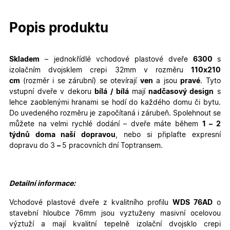
Popis produktu
Skladem
– jednokřídlé
vchodové plastové dveře
6300
s
izolačním dvojsklem crepi 32mm v rozměru
110
x210
cm
(rozměr i se zárubní)
se otevírají
ven
a jsou
pravé
. Tyto
vstupní dveře v dekoru
bílá / bílá
mají
nadčasový design
s
lehce zaoblenými hranami se hodí do každého domu či bytu.
Do uvedeného rozměru je započítaná i zárubeň. Spolehnout se
můžete na velmi rychlé dodání – dveře máte během
1 – 2
týdnů doma naší dopravou
, nebo si připlaťte expresní
dopravu do 3
–
5 pracovních dní Toptransem
.
Detailní informace:
Vchodové plastové dveře z kvalitního profilu
WDS 76AD
o
stavební hloubce 76mm jsou vyztuženy masivní ocelovou
výztuží a mají kvalitní tepelně izolační dvojsklo crepi