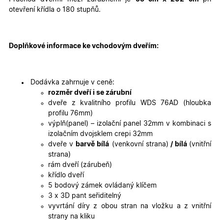
cookies
cookies
otevření křídla o 180 stupňů.
Marketingové
Funkční cookies
cookies
Doplňkové informace ke vchodovým dveřím:
Dodávka zahrnuje v ceně:
rozměr dveří i se zárubní
dveře z kvalitního profilu WDS 76AD (hloubka
profilu 76mm)
Nezbytně nutné cookies
Analytické cookies
výplň(panel) – izolační panel 32mm v kombinaci s
Marketingové cookies
Funkční cookies
izolačním dvojsklem crepi 32mm
dveře v
barvě bílá
(venkovní strana)
/ bílá
(vnitřní
Nezbytně nutné soubory cookie umožňují základní
strana)
funkce webových stránek, jako je přihlášení
uživatele a správa účtu. Webové stránky nelze bez
rám dveří (zárubeň)
nezbytně nutných souborů cookie správně používat.
křídlo dveří
Poskytovatel
/
5 bodový zámek ovládaný klíčem
Název
Vyprší
Popis
Doména
3 x 3D pant seřiditelný
vyvrtání díry z obou stran na vložku a z vnitřní
udid
.oknadverenamiru.cz
4
Tento co
týdny
se použív
strany na kliku