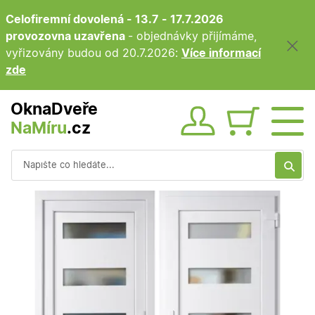
Celofiremní dovolená - 13.7 - 17.7.2026
provozovna uzavřena
- objednávky přijímáme,
vyřizovány budou od 20.7.2026:
Více informací
zde
OknaDveře
NaMíru
.cz
Obsah ko
Vyhledávání