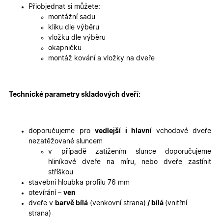
2 dny
jedinečn
Přiobjednat si můžete:
identifika
zařízení, 
montážní sadu
mají přís
kliku dle výběru
webové
stránce, 
vložku dle výběru
sledovala
okapničku
používání
zlepšila
montáž kování a vložky na dveře
uživatels
zkušenost
X-Inspishop-User-
oknadverenamiru.cz
1
Tento so
Variant
týden
cookie sl
Technické parametry skladových dveří:
k zobraze
specifick
verze str
a zajišťuj
Zásadách
konzisten
doporučujeme pro
vedlejší i hlavní
vchodové dveře
ochrany osobních údajů společnosti Google
uživatels
zážitek.
nezatěžované sluncem
v případě zatížením slunce doporučujeme
__cf_bm
29
Tento so
Cloudflare Inc.
minut
cookie se
.heureka.cz
hliníkové dveře na míru, nebo dveře zastínit
59
používá 
stříškou
sekund
rozlišení
lidmi a
stavební hloubka profilu 76 mm
roboty. T
otevírání –
ven
pro web
přínosné,
dveře v
barvě bílá
(venkovní strana)
/ bílá
(vnitřní
bylo mož
strana)
podávat