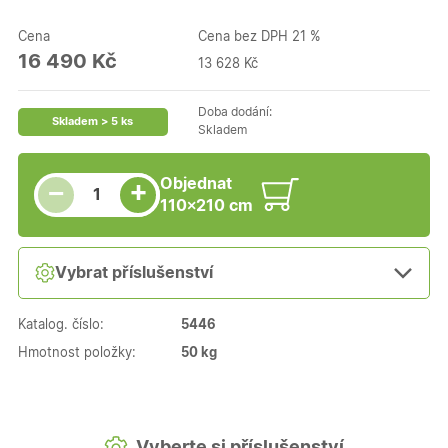
Cena
Cena bez DPH 21 %
16 490 Kč
13 628 Kč
Doba dodání:
Skladem > 5 ks
Skladem
Snížit množství
Počet kusů
Zvýšit množství
Objednat
+
−
110×210 cm
Vybrat příslušenství
Katalog. číslo:
5446
Hmotnost položky:
50 kg
Vyberte si příslušenství