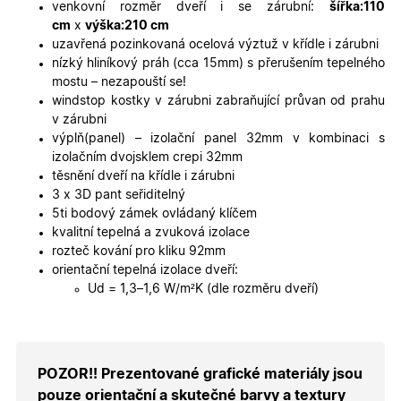
platné zp
venkovní rozměr dveří i se zárubní:
šířka:110
o použív
cm
x
výška:210 cm
jejich
webovýc
uzavřená pozinkovaná ocelová výztuž v křídle i zárubni
stránek.
nízký hliníkový práh (cca 15mm) s přerušením tepelného
CookieScriptConsent
5
Tento so
CookieScript
mostu – nezapouští se!
měsíců
cookie
.oknadverenamiru.cz
windstop kostky v zárubni zabraňující průvan od prahu
4
používá
týdny
služba
v zárubni
Cookie-
výplň(panel) – izolační panel 32mm v kombinaci s
Script.co
zapamato
izolačním dvojsklem crepi 32mm
předvole
těsnění dveří na křídle i zárubni
souhlasu
soubory
3 x 3D pant seřiditelný
cookie
5ti bodový zámek ovládaný klíčem
návštěvní
Je nutné,
kvalitní tepelná a zvuková izolace
banner
rozteč kování pro kliku 92mm
cookie
Cookie-
orientační tepelná izolace dveří:
Script.co
Ud = 1,3–1,6 W/m²K (dle rozměru dveří)
fungoval
správně.
X-Inspishop-User-
.oknadverenamiru.cz
1 měsíc
Tento so
Token
cookie je
nezbytný
bezpečné
POZOR!! Prezentované grafické materiály jsou
přihlášen
udržení
pouze orientační a skutečné barvy a textury