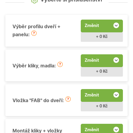
Změnit
Výběr profilu dveří +
panelu:
+ 0 Kč
Změnit
Výběr kliky, madla:
+ 0 Kč
Změnit
Vložka "FAB" do dveří:
+ 0 Kč
Změnit
Montáž kliky + vložky