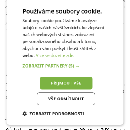
cenu
plastové dveře na míru
, popřípadě kvalitní
hliníkové
dveře na míru
, které výborně odolávají slunci a jsou
Používáme soubory cookie.
bezpečné.
Soubory cookie používáme k analýze
Skladem máme také jiné rozměry, dekory a
údajů o našich návštěvnících, ke zlepšení
provedení skladových dveří
6300
:
našich webových stránek, zobrazení
personalizovaného obsahu a k tomu,
Jednokřídlé otevíravé DOVNITŘ | Jednokřídlé otevíravé
VEN | Dvoukřídlé otevíravé DOVNITŘ | Dvoukřídlé
abychom vám poskytli lepší zážitek z
otevíravé VEN
webu.
Více se dozvíte zde.
ZOBRAZIT PARTNERY
(5) →
Jak velký stavební otvor potřebujete pro tyto dveře?
PŘIJMOUT VŠE
Pro správné usazení dveří by
šířka
otvoru
měla
být
přibližně
114
cm
a
výška
přibližně
212 cm
.
Výška
stavebního otvoru je brána od čisté podlahy.
VŠE ODMÍTNOUT
ZOBRAZIT PODROBNOSTI
Jaký je průchod těmito dveřmi
?
Nezbytně nutné
Analytické
Průchod dveřmi mezi zárubněmi je
95 cm x 202 cm
při