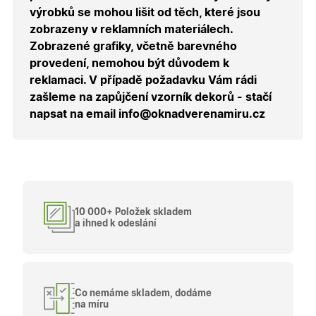
uživatele
výrobků se mohou lišit od těch, které jsou
přihláše
během
zobrazeny v reklamních materiálech.
návštěvy 
shopu.
Zobrazené grafiky, včetně barevného
provedení, nemohou být důvodem k
X-Inspishop-User-
.oknadverenamiru.cz
1 měsíc
Tento so
Groups
cookie
reklamaci. V případě požadavku Vám rádi
uchováv
informaci
zašleme na zapůjčení vzorník dekorů - stačí
přiřazení
napsat na email info@oknadverenamiru.cz
uživatele
zákaznick
skupiny 
zobrazen
správnýc
cen a ob
X-Inspishop-Guest-
.oknadverenamiru.cz
1 měsíc
Tento so
Cart
cookie se
používá 
10 000+ Položek skladem
uložení
obsahu
a ihned k odeslání
nákupní
košíku pr
nepřihlá
uživatele.
X-Inspishop-
.oknadverenamiru.cz
1 měsíc
Tento so
Currency
cookie si
Co nemáme skladem, dodáme
pamatuje
na míru
zvolenou