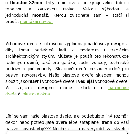
o
tloušťce 32mm
. Díky tomu dveře poskytují velmi dobrou
tepelnou a zvukovou izolaci. Velkou výhodou je
jednoduchá
montáž
, kterou zvládnete sami – stačí si
přečíst
montážní návod.
Vchodové dveře s okrasnou výplní mají nadčasový design a
díky tomu perfektně ladí k moderním i tradičním
architektonickým stylům. Můžete je použít pro rekonstrukce
rodinných domů, také pro garáže, zadní vchody, technické
budovy a jiné vchody
. Skladové dveře nejsou vhodné pro
pasivní novostavby. Naše plastové dveře skladem mohou
sloužit jako
hlavní
vchodové dveře i
vedlejší
vchodové dveře.
Ve stejném designu máme skladem i
balkonové
dveře
či
plastová okna
.
Líbí se vám naše plastové dveře, ale potřebujete jiný rozměr,
dekor, nebo potřebujete dveře lépe zateplené, třeba do vaší
pasivní novostavby???
Nechejte si u nás vyrobit za skvělou