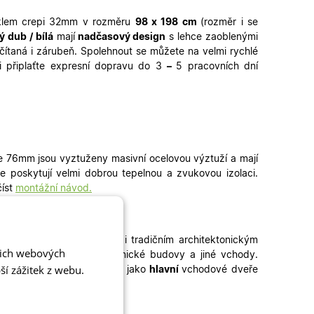
sklem crepi 32mm v rozměru
98
x 198 cm
(rozměr i se
ý dub / bílá
mají
nadčasový design
s lehce zaoblenými
ítaná i zárubeň. Spolehnout se můžete na velmi rychlé
i připlaťte expresní dopravu do 3
–
5 pracovních dní
e 76mm jsou vyztuženy masivní ocelovou výztuží a mají
e poskytují velmi dobrou tepelnou a zvukovou izolaci.
číst
montážní návod.
rfektně ladí k moderním i tradičním architektonickým
šich webových
aráže, zadní vchody, technické budovy a jiné vchody
.
í zážitek z webu.
eře skladem mohou sloužit jako
hlavní
vchodové dveře
dveře
či
plastová okna
.