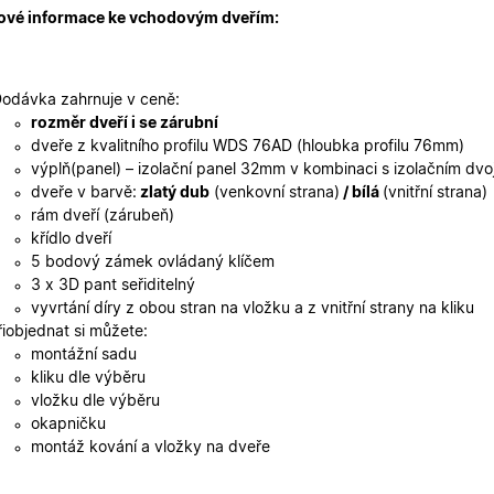
oknadverenamiru.cz
1
Tento soubor cookie slouží k zobrazení specifick
ové informace ke vchodovým dveřím:
týden
zajišťuje konzistentní uživatelský zážitek.
29
Tento soubor cookie se používá k rozlišení mezi
Cloudflare Inc.
minut
je pro web přínosné, aby bylo možné podávat p
.heureka.cz
59
používání jejich webových stránek.
odávka zahrnuje v ceně:
sekund
rozměr dveří i se zárubní
Zásadách ochrany osobních údajů společnosti Google
nt
5
Tento soubor cookie používá služba Cookie-Scr
CookieScript
dveře z kvalitního profilu WDS 76AD (hloubka profilu 76mm)
měsíců
zapamatování předvoleb souhlasu se soubory c
.oknadverenamiru.cz
4
Je nutné, aby banner cookie Cookie-Script.com 
výplň(panel) – izolační panel 32mm v kombinaci s izolačním dv
týdny
dveře v barvě:
zlatý dub
(venkovní strana)
/ bílá
(vnitřní strana)
.oknadverenamiru.cz
1 měsíc
Tento soubor cookie je nezbytný pro bezpečné p
rám dveří (zárubeň)
uživatele přihlášeného během návštěvy e-shop
křídlo dveří
5 bodový zámek ovládaný klíčem
.oknadverenamiru.cz
1 měsíc
Tento soubor cookie uchovává informaci o přiřa
zákaznické skupiny pro zobrazení správných ce
3 x 3D pant seřiditelný
vyvrtání díry z obou stran na vložku a z vnitřní strany na kliku
.oknadverenamiru.cz
1 měsíc
Tento soubor cookie se používá k uložení obs
košíku pro nepřihlášené uživatele.
řiobjednat si můžete:
montážní sadu
.oknadverenamiru.cz
1 měsíc
Tento soubor cookie si pamatuje zvolenou měn
zobrazení cen produktů v e-shopu.
kliku dle výběru
vložku dle výběru
okapničku
montáž kování a vložky na dveře
Poskytovatel
Poskytovatel
/
/
Doména
Vyprší
Popis
Vyprší
Popis
tovatel
Doména
/
Vyprší
Popis
.oknadverenamiru.cz
1 měsíc
Tato cookie slouží k zapamatování souhlasu s 
éna