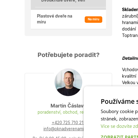
Dvoukřídlé dveře, Ven
Sklade
zárubní
Plastové dveře na
Na míru
míru
hranami
dodání
Toptra
Potřebujete poradit?
Detailn
Vchodov
kvalitn
Velkou 
Používáme s
Vchodov
Martin Čáslava
Soubory cookie p
stylům.
poradenství, obchod, reklamace
stránek, zobraze
Skladov
+420 725 710 211
i
vedlej
Více se dozvíte zd
info@oknadverenamiru.cz
ZOBRAZIT PAR