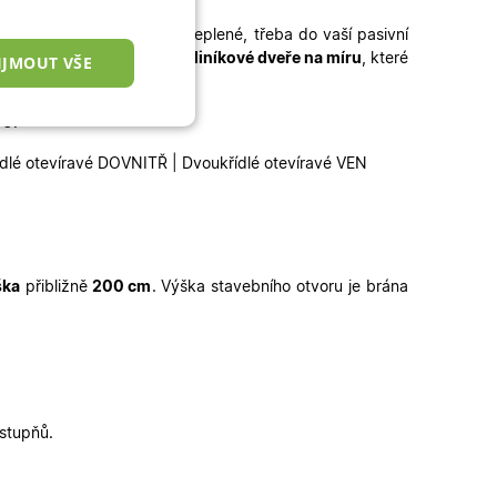
potřebujete dveře lépe zateplené, třeba do vaší pasivní
 míru
, popřípadě kvalitní
hliníkové dveře na míru
, které
IJMOUT VŠE
00
:
nkční cookies
ídlé otevíravé DOVNITŘ | Dvoukřídlé otevíravé VEN
ška
přibližně
200 cm
.
Výška stavebního otvoru je brána
okies
 správa účtu. Webové
 stupňů.
zařízení, která mají
ní a zlepšila