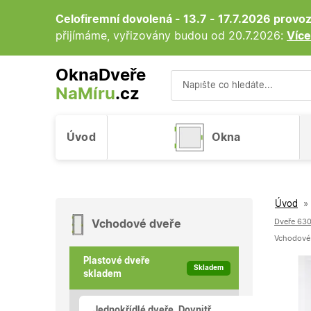
Celofiremní dovolená - 13.7 - 17.7.2026 prov
přijímáme, vyřizovány budou od 20.7.2026:
Více
OknaDveře
NaMíru
.cz
Vyhledávání
Úvod
Okna
Úvod
»
Dveře 630
Vchodové dveře
Vchodové p
Plastové dveře
Skladem
skladem
Jednokřídlé dveře, Dovnitř