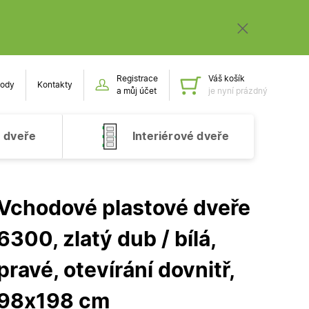
Registrace
Váš košík
ody
Kontakty
Obsah k
a můj účet
je nyní prázdný
 dveře
Interiérové dveře
Vchodové plastové dveře
6300, zlatý dub / bílá,
pravé, otevírání dovnitř,
98x198 cm