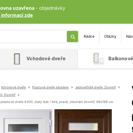
ozovna uzavřena
- objednávky
 informací zde
Rádce
Otázky
Náv
Vchodové dveře
Balkonové
»
»
»
Vchodové dveře
Plastové dveře skladem
Jednokřídlé dveře, Dovnitř
»
0, Dovnitř
lastové dveře 6300, zlatý dub / bílá, pravé, otevírání dovnitř, 98x198 cm