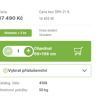
Cena
Cena bez DPH 21 %
17 490 Kč
14 455 Kč
Doba dodání:
Skladem > 5 ks
Skladem
Snížit množství
Počet kusů
Zvýšit množství
Objednat
+
−
98×198 cm
Vybrat příslušenství
Katalog. číslo:
4108
Hmotnost položky:
50 kg