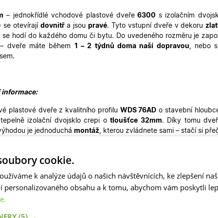
m
– jednokřídlé
vchodové plastové dveře
6300
s izolačním dvoj
)
se otevírají
dovnitř
a jsou
pravé
. Tyto vstupní dveře v dekoru
zlat
 se hodí do každého domu či bytu. Do uvedeného rozměru je započ
 – dveře máte během
1 – 2 týdnů doma naší dopravou
, nebo s
nsem
.
í informace:
é plastové dveře z kvalitního profilu
WDS 76AD
o stavební hloubc
í tepelně izolační dvojsklo crepi o
tloušťce 32mm
. Díky tomu dveř
výhodou je jednoduchá
montáž
, kterou zvládnete sami – stačí si pře
oubory cookie.
é dveře s okrasnou výplní mají nadčasový design a díky tomu pe
oužíváme k analýze údajů o našich návštěvnících, ke zlepšení na
 Můžete je použít pro rekonstrukce rodinných domů, také pro g
ní personalizovaného obsahu a k tomu, abychom vám poskytli lepš
é dveře nejsou vhodné pro pasivní novostavby. Naše plastové dv
ší
vchodové dveře. Ve stejném designu máme skladem i
balkonové 
e.
TNERY
(5) →