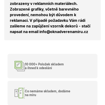
přihláše
zobrazeny v reklamních materiálech.
během
návštěvy 
Zobrazené grafiky, včetně barevného
shopu.
provedení, nemohou být důvodem k
X-Inspishop-User-
.oknadverenamiru.cz
1 měsíc
Tento so
reklamaci. V případě požadavku Vám rádi
Groups
cookie
uchováv
zašleme na zapůjčení vzorník dekorů - stačí
informaci
přiřazení
napsat na email info@oknadverenamiru.cz
uživatele
zákaznick
skupiny 
zobrazen
správnýc
cen a ob
X-Inspishop-Guest-
.oknadverenamiru.cz
1 měsíc
Tento so
Cart
cookie se
10 000+ Položek skladem
používá 
uložení
a ihned k odeslání
obsahu
nákupní
košíku pr
nepřihlá
uživatele.
X-Inspishop-
.oknadverenamiru.cz
1 měsíc
Tento so
Co nemáme skladem, dodáme
Currency
cookie si
na míru
pamatuje
zvolenou
měnu pr