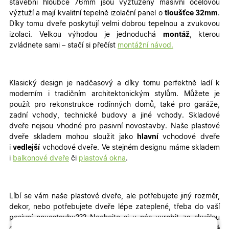
stavební hloubce 76mm jsou vyztuženy masivní ocelovou
výztuží a mají kvalitní tepelně izolační panel o
tloušťce 32mm
.
Díky tomu dveře poskytují velmi dobrou tepelnou a zvukovou
izolaci. Velkou výhodou je jednoduchá
montáž
, kterou
zvládnete sami – stačí si přečíst
montážní návod.
Klasický design je nadčasový a díky tomu perfektně ladí k
moderním i tradičním architektonickým stylům. Můžete je
použít pro rekonstrukce rodinných domů, také pro garáže,
zadní vchody, technické budovy a jiné vchody
. Skladové
dveře nejsou vhodné pro pasivní novostavby. Naše plastové
dveře skladem mohou sloužit jako
hlavní
vchodové dveře
i
vedlejší
vchodové dveře. Ve stejném designu máme skladem
i
balkonové dveře
či
plastová okna
.
Líbí se vám naše plastové dveře, ale potřebujete jiný rozměr,
dekor, nebo potřebujete dveře lépe zateplené, třeba do vaší
pasivní novostavby???
Nechejte si u nás vyrobit za skvělou
cenu
plastové dveře na míru
, popřípadě kvalitní
hliníkové