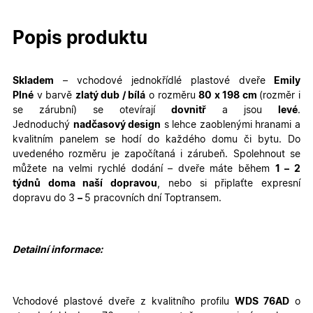
Popis produktu
Skladem
–
vchodové jednokřídlé plastové dveře
Emily
Plné
v barvě
zlatý dub / bílá
o rozměru
80
x 198 cm
(rozměr i
se zárubní)
se otevírají
dovnitř
a jsou
levé
.
Jednoduchý
nadčasový design
s lehce zaoblenými hranami a
kvalitním panelem se hodí do každého domu či bytu. Do
uvedeného rozměru je započítaná i zárubeň. Spolehnout se
můžete na velmi rychlé dodání – dveře máte během
1 – 2
týdnů doma naší dopravou
, nebo si připlaťte expresní
dopravu do 3
–
5 pracovních dní Toptransem
.
Detailní informace:
Vchodové plastové dveře z kvalitního profilu
WDS 76AD
o