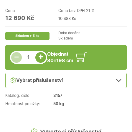
Cena
Cena bez DPH 21 %
12 690 Kč
10 488 Kč
Doba dodání:
Skladem > 5 ks
Skladem
Snížit množství
Počet kusů
Zvýšit množství
Objednat
+
−
80×198 cm
Vybrat příslušenství
Katalog. číslo:
3157
Hmotnost položky:
50 kg
Vyberte si příslušenství