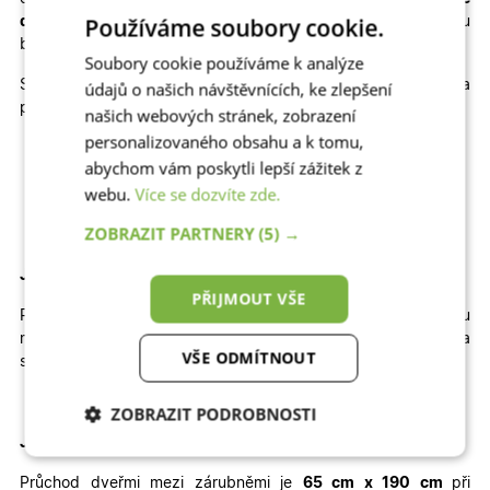
Používáme soubory cookie.
dveře na míru
, které výborně odolávají slunci a jsou
bezpečné.
Soubory cookie používáme k analýze
Skladem máme také jiné rozměry, dekory a
údajů o našich návštěvnících, ke zlepšení
provedení skladových dveří
Emily plné
:
našich webových stránek, zobrazení
personalizovaného obsahu a k tomu,
Jednokřídlé otevíravé DOVNITŘ | Jednokřídlé otevíravé
abychom vám poskytli lepší zážitek z
VEN | Dvoukřídlé otevíravé DOVNITŘ | Dvoukřídlé
webu.
Více se dozvíte zde.
otevíravé VEN
ZOBRAZIT PARTNERY
(5) →
Jak velký stavební otvor potřebujete?
PŘIJMOUT VŠE
Pro správné usazení dveří by
šířka
otvoru
měla
být
přibližně
84
cm
a
výška
přibližně
200 cm
.
Výška
VŠE ODMÍTNOUT
stavebního otvoru je brána od čisté podlahy.
ZOBRAZIT PODROBNOSTI
Jaký je průchod dveřmi
?
Nezbytně nutné
Analytické
cookies
cookies
Průchod dveřmi mezi zárubněmi je
65 cm x 190 cm
při