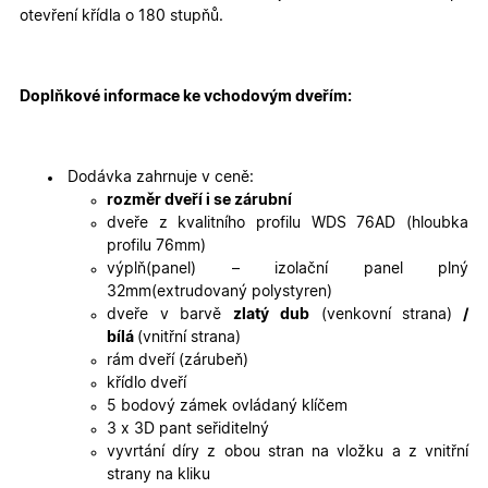
otevření křídla o 180 stupňů.
Marketingové
Funkční cookies
cookies
Doplňkové informace ke vchodovým dveřím:
Dodávka zahrnuje v ceně:
rozměr dveří i se zárubní
dveře z kvalitního profilu WDS 76AD (hloubka
Nezbytně nutné cookies
Analytické cookies
profilu 76mm)
výplň(panel) – izolační panel plný
Marketingové cookies
Funkční cookies
32mm(extrudovaný polystyren)
Nezbytně nutné soubory cookie umožňují základní
dveře v barvě
zlatý dub
(venkovní strana)
/
funkce webových stránek, jako je přihlášení
bílá
(vnitřní strana)
uživatele a správa účtu. Webové stránky nelze bez
rám dveří (zárubeň)
nezbytně nutných souborů cookie správně používat.
křídlo dveří
Poskytovatel
/
Název
Vyprší
Popis
5 bodový zámek ovládaný klíčem
Doména
3 x 3D pant seřiditelný
udid
.oknadverenamiru.cz
4
Tento co
vyvrtání díry z obou stran na vložku a z vnitřní
týdny
se použív
strany na kliku
2 dny
jedinečn