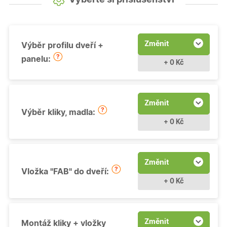
Změnit
Výběr profilu dveří +
panelu:
+ 0 Kč
Změnit
Výběr kliky, madla:
+ 0 Kč
Změnit
Vložka "FAB" do dveří:
+ 0 Kč
Změnit
Montáž kliky + vložky