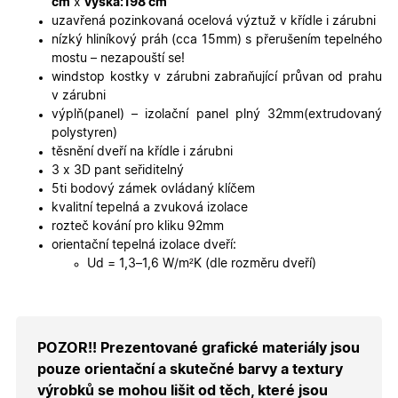
cm
x
výška:198 cm
o použív
jejich
uzavřená pozinkovaná ocelová výztuž v křídle i zárubni
webovýc
nízký hliníkový práh (cca 15mm) s přerušením tepelného
stránek.
mostu – nezapouští se!
CookieScriptConsent
5
Tento so
CookieScript
windstop kostky v zárubni zabraňující průvan od prahu
měsíců
cookie
.oknadverenamiru.cz
4
používá
v zárubni
týdny
služba
výplň(panel) – izolační panel plný 32mm(extrudovaný
Cookie-
Script.co
polystyren)
zapamato
těsnění dveří na křídle i zárubni
předvole
souhlasu
3 x 3D pant seřiditelný
soubory
5ti bodový zámek ovládaný klíčem
cookie
návštěvní
kvalitní tepelná a zvuková izolace
Je nutné,
rozteč kování pro kliku 92mm
banner
cookie
orientační tepelná izolace dveří:
Cookie-
Ud = 1,3–1,6 W/m²K (dle rozměru dveří)
Script.co
fungoval
správně.
X-Inspishop-User-
.oknadverenamiru.cz
1 měsíc
Tento so
Token
cookie je
nezbytný
POZOR!! Prezentované grafické materiály jsou
bezpečné
přihlášen
pouze orientační a skutečné barvy a textury
udržení
výrobků se mohou lišit od těch, které jsou
uživatele