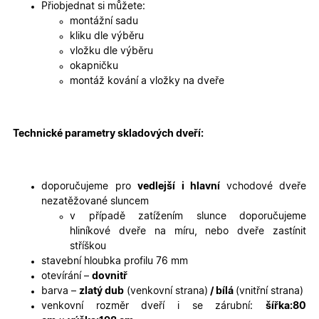
identifika
Přiobjednat si můžete:
zařízení, 
montážní sadu
mají přís
webové
kliku dle výběru
stránce, 
vložku dle výběru
sledovala
používání
okapničku
zlepšila
montáž kování a vložky na dveře
uživatels
zkušenost
X-Inspishop-User-
oknadverenamiru.cz
1
Tento so
Variant
týden
cookie sl
k zobraze
Technické parametry skladových dveří:
specifick
verze str
a zajišťuj
Zásadách
konzisten
ochrany osobních údajů společnosti Google
uživatels
doporučujeme pro
vedlejší i hlavní
vchodové dveře
zážitek.
nezatěžované sluncem
__cf_bm
29
Tento so
Cloudflare Inc.
v případě zatížením slunce doporučujeme
minut
cookie se
.heureka.cz
hliníkové dveře na míru, nebo dveře zastínit
59
používá 
sekund
rozlišení
stříškou
lidmi a
stavební hloubka profilu 76 mm
roboty. T
pro web
otevírání –
dovnitř
přínosné,
barva –
zlatý dub
(venkovní strana)
/ bílá
(vnitřní strana)
bylo mož
podávat
venkovní rozměr dveří i se zárubní:
šířka:80
platné zp