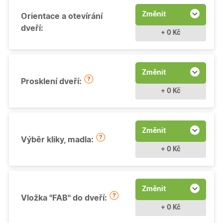
Změnit
Orientace a otevírání
dveří:
+ 0 Kč
Změnit
Prosklení dveří:
+ 0 Kč
Změnit
Výběr kliky, madla:
+ 0 Kč
Změnit
Vložka "FAB" do dveří:
+ 0 Kč