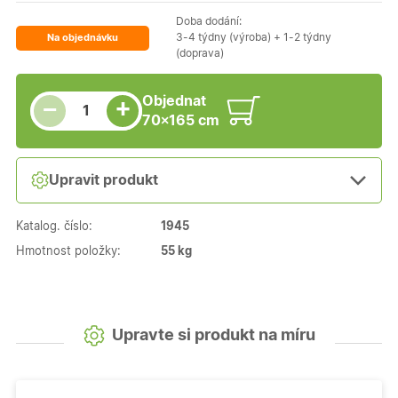
Doba dodání:
3-4 týdny (výroba) + 1-2 týdny
Na objednávku
(doprava)
Snížit množství
Počet kusů
Zvýšit množství
Objednat
+
−
70×165 cm
Upravit produkt
Katalog. číslo:
1945
Hmotnost položky:
55 kg
Upravte si produkt na míru