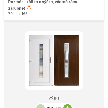
Rozměr - (šířka x výška, včetně rámu,
zárubně)
70cm x 165cm
Výška
Snížit množství
Počet kusů
Zvýšit množství
+