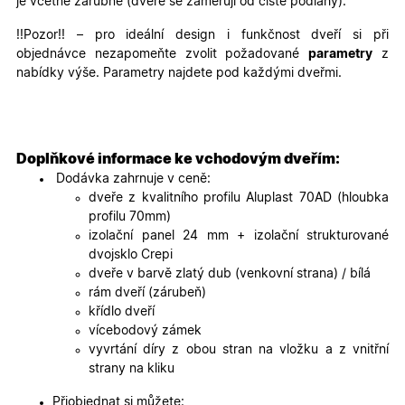
je včetně zárubně (dveře se zaměřují od čisté podlahy).
podávat
platné zp
o použív
!!Pozor!! – pro ideální design i funkčnost dveří si při
jejich
objednávce nezapomeňte zvolit požadované
parametry
z
webovýc
stránek.
nabídky výše. Parametry najdete pod každými dveřmi.
CookieScriptConsent
5
Tento so
CookieScript
měsíců
cookie
.oknadverenamiru.cz
4
používá
týdny
služba
Cookie-
Doplňkové informace ke vchodovým dveřím:
Script.co
zapamato
Dodávka zahrnuje v ceně:
předvole
dveře z kvalitního profilu Aluplast 70AD (hloubka
souhlasu
soubory
profilu 70mm)
cookie
izolační panel 24 mm + izolační strukturované
návštěvní
Je nutné,
dvojsklo Crepi
banner
dveře v barvě zlatý dub (venkovní strana) / bílá
cookie
Cookie-
rám dveří (zárubeň)
Script.co
křídlo dveří
fungoval
správně.
vícebodový zámek
vyvrtání díry z obou stran na vložku a z vnitřní
X-Inspishop-User-
.oknadverenamiru.cz
1 měsíc
Tento so
Token
cookie je
strany na kliku
nezbytný
bezpečné
Přiobjednat si můžete:
přihlášen