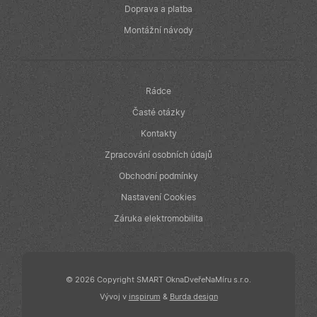
reklamu, kterou
Doprava a platba
koncový
uživatel mohl
Montážní návody
vidět před
návštěvou
uvedeného
webu.
Rádce
Časté otázky
Kontakty
Zpracování osobních údajů
Obchodní podmínky
Nastavení Cookies
Záruka elektromobilita
© 2026 Copyright SMART OknaDveřeNaMíru s.r.o.
Vývoj v
inspirum
&
Burda design