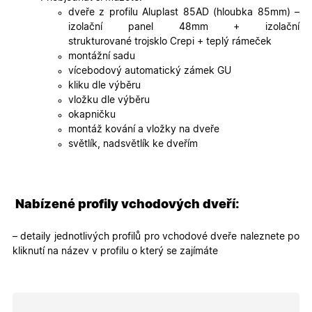
udržení
dveře z profilu Aluplast 85AD (hloubka 85mm) –
uživatele
izolační panel 48mm + izolační
přihláše
během
strukturované trojsklo Crepi + teplý rámeček
návštěvy 
montážní sadu
shopu.
vícebodový automatický zámek GU
X-Inspishop-User-
.oknadverenamiru.cz
1 měsíc
Tento so
kliku dle výběru
Groups
cookie
uchováv
vložku dle výběru
informaci
okapničku
přiřazení
uživatele
montáž kování a vložky na dveře
zákaznick
světlík, nadsvětlík ke dveřím
skupiny 
zobrazen
správnýc
cen a ob
X-Inspishop-Guest-
.oknadverenamiru.cz
1 měsíc
Tento so
Nabízené profily vchodových dveří:
Cart
cookie se
používá 
uložení
obsahu
– detaily jednotlivých profilů pro vchodové dveře naleznete po
nákupní
kliknutí na název v profilu o který se zajímáte
košíku pr
nepřihlá
uživatele.
X-Inspishop-
.oknadverenamiru.cz
1 měsíc
Tento so
Currency
cookie si