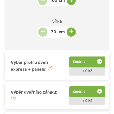
−
cm
Šířka
Snížit množství
Počet kusů
Zvýšit množství
+
−
cm
Změnit
Výběr profilu dveří
express + panelu:
+ 0 Kč
Změnit
Výběr dveřního zámku:
+ 0 Kč