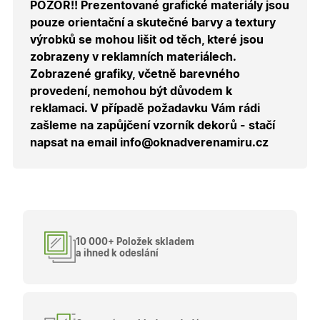
pamatuje
POZOR!! Prezentované grafické materiály jsou
zvolenou
měnu pr
pouze orientační a skutečné barvy a textury
správné
výrobků se mohou lišit od těch, které jsou
zobrazení
produktů 
zobrazeny v reklamních materiálech.
shopu.
Zobrazené grafiky, včetně barevného
provedení, nemohou být důvodem k
reklamaci. V případě požadavku Vám rádi
zašleme na zapůjčení vzorník dekorů - stačí
Poskytovatel
/
Název
Vyprší
Popis
Doména
napsat na email info@oknadverenamiru.cz
Poskytovatel
/
Název
Vyprší
Popis
_bra_functionality
.oknadverenamiru.cz
1
Tato cookie
Doména
měsíc
slouží k
Poskytovatel
/
Název
Vyprší
Popis
zapamatován
_bra_perfor
.oknadverenamiru.cz
1 rok
Tato cookie
Doména
souhlasu s
slouží k
funkčními
zapamatování
_bra_target
.oknadverenamiru.cz
1 rok
Tato cookies
cookies.
souhlasu s
slouží k
analytickými
zapamatování
cookies
souhlasu s
10 000+ Položek skladem
marketingovými
_ga_C68D58BFBH
.oknadverenamiru.cz
1 rok
Tento soubor
a ihned k odeslání
cookies
1
cookie použív
měsíc
Google Analyt
test_cookie
15
Tento soubor
Google LLC
k zachování
minut
cookie
.doubleclick.net
stavu relace.
nastavuje
společnost
_ga
1 rok
Tento název
Google LLC
DoubleClick