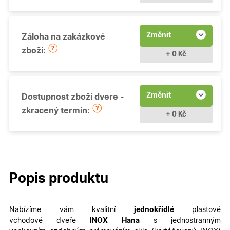
Změnit
Záloha na zakázkové
zboží:
+ 0 Kč
Změnit
Dostupnost zboží dvere -
zkracený termín:
+ 0 Kč
Popis produktu
Nabízíme vám kvalitní
jednokřídlé
plastové
vchodové dveře
INOX
Hana
s jednostranným