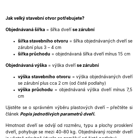
týdny
se použív
2 dny
jedinečn
identifika
zařízení, 
Jak velký stavební otvor potřebujete?
mají přís
webové
stránce, 
Objednávaná šířka
= šířka dveří
se zárubní
sledovala
používání
zlepšila
šířka stavebního otvoru
= šířka objednávaných dveří se
uživatels
zárubní plus 3 – 4 cm
zkušenost
šířka průchodu
= objednávaná šířka dveří mínus 15 cm
X-Inspishop-User-
oknadverenamiru.cz
1
Tento so
Variant
týden
cookie sl
Objednávaná výška
= výška dveří
se zárubní
k zobraze
specifick
verze str
výška stavebního otvoru
= výška objednávaných dveří
a zajišťuj
Zásadách
se zárubní plus cca 2 cm (od čisté podlahy)
konzisten
ochrany osobních údajů společnosti Google
uživatels
výška průchodu
= objednávaná výška dveří mínus 7,5
zážitek.
cm
__cf_bm
29
Tento so
Cloudflare Inc.
minut
cookie se
.heureka.cz
Ujistěte se o správném výběru plastových dveří – přečtěte si
59
používá 
článek
Popis jednotlivých parametrů dveří.
sekund
rozlišení
lidmi a
roboty. T
Hmotnost dveří se odvíjí od rozměru, typu a plochy prosklení
pro web
dveří, pohybuje se mezi 40–80 kg. Objednávaný rozměr dveří
přínosné,
bylo mož