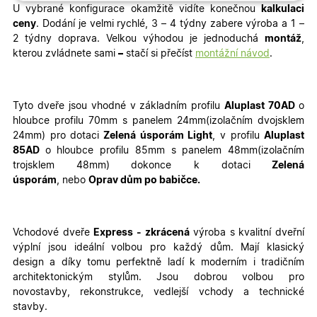
Nezbytně nutné
Analytické
U vybrané konfigurace okamžitě vidíte konečnou
kalkulaci
cookies
cookies
ceny
. Dodání je velmi rychlé, 3 – 4 týdny zabere výroba a 1 –
2 týdny doprava. Velkou výhodou je jednoduchá
montáž
,
kterou zvládnete sami
–
stačí si přečíst
montážní návod
.
Marketingové
Funkční cookies
cookies
Tyto dveře jsou vhodné v základním profilu
Aluplast 70AD
o
hloubce profilu 70mm s panelem 24mm(izolačním dvojsklem
24mm) pro
dotaci
Zelená úsporám Light
, v profilu
Aluplast
85AD
o hloubce profilu 85mm s panelem 48mm(izolačním
trojsklem 48mm)
dokonce k dotaci
Zelená
Nezbytně nutné cookies
Analytické cookies
úsporám
, nebo
Oprav dům po babičce.
Marketingové cookies
Funkční cookies
Nezbytně nutné soubory cookie umožňují základní
Vchodové dveře
Express - zkrácená
výroba s
kvalitní dveřní
funkce webových stránek, jako je přihlášení
výplní
jsou ideální volbou pro každý dům. Mají
klasický
uživatele a správa účtu. Webové stránky nelze bez
nezbytně nutných souborů cookie správně používat.
design
a díky tomu perfektně ladí k moderním i tradičním
architektonickým stylům. Jsou dobrou volbou pro
Poskytovatel
/
Název
Vyprší
Popis
Doména
novostavby,
rekonstrukce
, vedlejší vchody a technické
stavby
.
udid
.oknadverenamiru.cz
4
Tento co