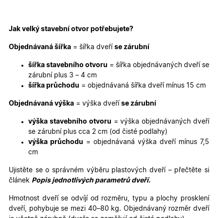
týdny
se použív
2 dny
jedinečn
identifika
zařízení, 
Jak velký stavební otvor potřebujete?
mají přís
webové
stránce, 
Objednávaná šířka
= šířka dveří
se zárubní
sledovala
používání
zlepšila
šířka stavebního otvoru
= šířka objednávaných dveří se
uživatels
zárubní plus 3 – 4 cm
zkušenost
šířka průchodu
= objednávaná šířka dveří mínus 15 cm
X-Inspishop-User-
oknadverenamiru.cz
1
Tento so
Variant
týden
cookie sl
Objednávaná výška
= výška dveří
se zárubní
k zobraze
specifick
verze str
výška stavebního otvoru
= výška objednávaných dveří
a zajišťuj
Zásadách
se zárubní plus cca 2 cm (od čisté podlahy)
konzisten
ochrany osobních údajů společnosti Google
uživatels
výška průchodu
= objednávaná výška dveří mínus 7,5
zážitek.
cm
__cf_bm
29
Tento so
Cloudflare Inc.
minut
cookie se
.heureka.cz
Ujistěte se o správném výběru plastových dveří – přečtěte si
59
používá 
článek
Popis jednotlivých parametrů dveří.
sekund
rozlišení
lidmi a
roboty. T
Hmotnost dveří se odvíjí od rozměru, typu a plochy prosklení
pro web
dveří, pohybuje se mezi 40–80 kg. Objednávaný rozměr dveří
přínosné,
bylo mož