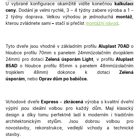
Nezbytně nutné
Analytické
U vybrané konfigurace okamžitě vidíte konečnou
kalkulaci
cookies
cookies
ceny
. Dodání je velmi rychlé, 3 – 4 týdny zabere výroba a 1 –
2 týdny doprava. Velkou výhodou je jednoduchá
montáž
,
kterou zvládnete sami
–
stačí si přečíst
montážní návod
.
Marketingové
Funkční cookies
cookies
Tyto dveře jsou vhodné v základním profilu
Aluplast 70AD
o
hloubce profilu 70mm s panelem 24mm(izolačním dvojsklem
24mm) pro
dotaci
Zelená úsporám Light
, v profilu
Aluplast
85AD
o hloubce profilu 85mm s panelem 48mm(izolačním
trojsklem 48mm)
dokonce k dotaci
Zelená
Nezbytně nutné cookies
Analytické cookies
úsporám
, nebo
Oprav dům po babičce.
Marketingové cookies
Funkční cookies
Nezbytně nutné soubory cookie umožňují základní
Vchodové dveře
Express - zkrácená
výroba s
kvalitní dveřní
funkce webových stránek, jako je přihlášení
výplní
jsou ideální volbou pro každý dům. Mají
klasický
uživatele a správa účtu. Webové stránky nelze bez
nezbytně nutných souborů cookie správně používat.
design
a díky tomu perfektně ladí k moderním i tradičním
architektonickým stylům. Jsou dobrou volbou pro
Poskytovatel
/
Název
Vyprší
Popis
Doména
novostavby,
rekonstrukce
, vedlejší vchody a technické
stavby
.
udid
.oknadverenamiru.cz
4
Tento co