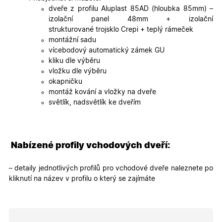
udržení
dveře z profilu Aluplast 85AD (hloubka 85mm) –
uživatele
izolační panel 48mm + izolační
přihláše
během
strukturované trojsklo Crepi + teplý rámeček
návštěvy 
montážní sadu
shopu.
vícebodový automatický zámek GU
X-Inspishop-User-
.oknadverenamiru.cz
1 měsíc
Tento so
kliku dle výběru
Groups
cookie
uchováv
vložku dle výběru
informaci
okapničku
přiřazení
uživatele
montáž kování a vložky na dveře
zákaznick
světlík, nadsvětlík ke dveřím
skupiny 
zobrazen
správnýc
cen a ob
X-Inspishop-Guest-
.oknadverenamiru.cz
1 měsíc
Tento so
Nabízené profily vchodových dveří:
Cart
cookie se
používá 
uložení
obsahu
– detaily jednotlivých profilů pro vchodové dveře naleznete po
nákupní
kliknutí na název v profilu o který se zajímáte
košíku pr
nepřihlá
uživatele.
X-Inspishop-
.oknadverenamiru.cz
1 měsíc
Tento so
Currency
cookie si