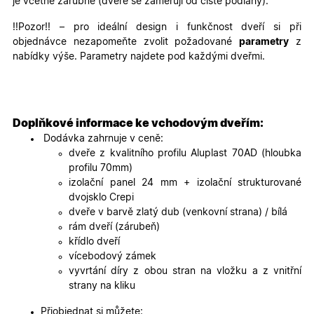
je včetně zárubně (dveře se zaměřují od čisté podlahy).
podávat
platné zp
o použív
!!Pozor!! – pro ideální design i funkčnost dveří si při
jejich
objednávce nezapomeňte zvolit požadované
parametry
z
webovýc
stránek.
nabídky výše. Parametry najdete pod každými dveřmi.
CookieScriptConsent
5
Tento so
CookieScript
měsíců
cookie
.oknadverenamiru.cz
4
používá
týdny
služba
Cookie-
Doplňkové informace ke vchodovým dveřím:
Script.co
zapamato
Dodávka zahrnuje v ceně:
předvole
dveře z kvalitního profilu Aluplast 70AD (hloubka
souhlasu
soubory
profilu 70mm)
cookie
izolační panel 24 mm + izolační strukturované
návštěvní
Je nutné,
dvojsklo Crepi
banner
dveře v barvě zlatý dub (venkovní strana) / bílá
cookie
Cookie-
rám dveří (zárubeň)
Script.co
křídlo dveří
fungoval
správně.
vícebodový zámek
vyvrtání díry z obou stran na vložku a z vnitřní
X-Inspishop-User-
.oknadverenamiru.cz
1 měsíc
Tento so
Token
cookie je
strany na kliku
nezbytný
bezpečné
Přiobjednat si můžete:
přihlášen