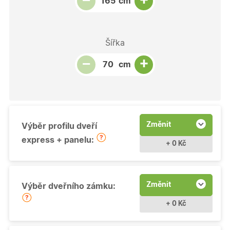
−
cm
Šířka
Snížit množství
Počet kusů
Zvýšit množství
+
−
cm
Změnit
Výběr profilu dveří
express + panelu:
+ 0 Kč
Změnit
Výběr dveřního zámku:
+ 0 Kč