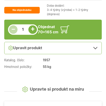
Doba dodání:
3-4 týdny (výroba) + 1-2 týdny
Na objednávku
(doprava)
Snížit množství
Počet kusů
Zvýšit množství
Objednat
+
−
70×165 cm
Upravit produkt
Katalog. číslo:
1957
Hmotnost položky:
55 kg
Upravte si produkt na míru