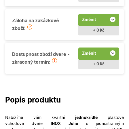
Změnit
Záloha na zakázkové
zboží:
+ 0 Kč
Změnit
Dostupnost zboží dvere -
zkracený termín:
+ 0 Kč
Popis produktu
Nabízíme vám kvalitní
jednokřídlé
plastové
vchodové dveře
INOX
Julie
s jednostranným