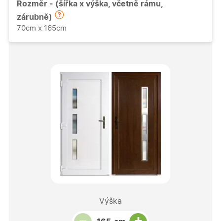
Rozměr - (šířka x výška, včetně rámu,
zárubně)
70cm x 165cm
Výška
Snížit množství
Počet kusů
Zvýšit množství
+