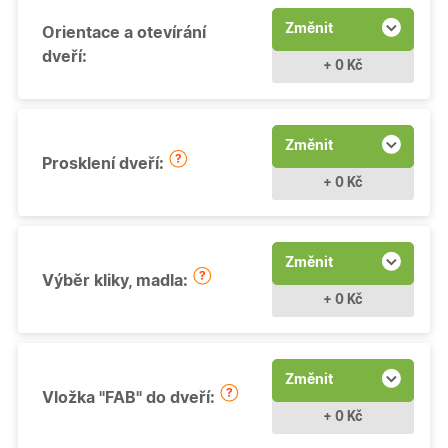
Změnit
Orientace a otevírání
dveří:
+ 0 Kč
Změnit
Prosklení dveří:
+ 0 Kč
Změnit
Výběr kliky, madla:
+ 0 Kč
Změnit
Vložka "FAB" do dveří:
+ 0 Kč