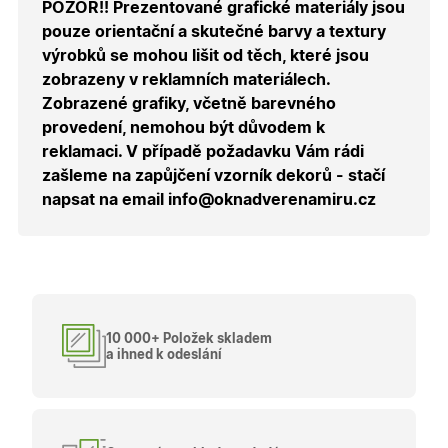
pamatuje
POZOR!! Prezentované grafické materiály jsou
zvolenou
měnu pr
pouze orientační a skutečné barvy a textury
správné
výrobků se mohou lišit od těch, které jsou
zobrazení
produktů 
zobrazeny v reklamních materiálech.
shopu.
Zobrazené grafiky, včetně barevného
provedení, nemohou být důvodem k
reklamaci. V případě požadavku Vám rádi
zašleme na zapůjčení vzorník dekorů - stačí
Poskytovatel
/
Název
Vyprší
Popis
Doména
napsat na email info@oknadverenamiru.cz
Poskytovatel
/
Název
Vyprší
Popis
_bra_functionality
.oknadverenamiru.cz
1
Tato cookie
Doména
měsíc
slouží k
Poskytovatel
/
Název
Vyprší
Popis
zapamatován
_bra_perfor
.oknadverenamiru.cz
1 rok
Tato cookie
Doména
souhlasu s
slouží k
funkčními
zapamatování
_bra_target
.oknadverenamiru.cz
1 rok
Tato cookies
cookies.
souhlasu s
slouží k
analytickými
zapamatování
cookies
souhlasu s
10 000+ Položek skladem
marketingovými
_ga_C68D58BFBH
.oknadverenamiru.cz
1 rok
Tento soubor
a ihned k odeslání
cookies
1
cookie použív
měsíc
Google Analyt
test_cookie
15
Tento soubor
Google LLC
k zachování
minut
cookie
.doubleclick.net
stavu relace.
nastavuje
společnost
_ga
1 rok
Tento název
Google LLC
DoubleClick