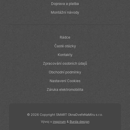
reklamu, kterou
Doprava a platba
koncový
uživatel mohl
Montážní návody
vidět před
návštěvou
uvedeného
webu.
Rádce
Časté otázky
Kontakty
Zpracování osobních údajů
Obchodní podmínky
Nastavení Cookies
Záruka elektromobilita
© 2026 Copyright SMART OknaDveřeNaMíru s.r.o.
Vývoj v
inspirum
&
Burda design