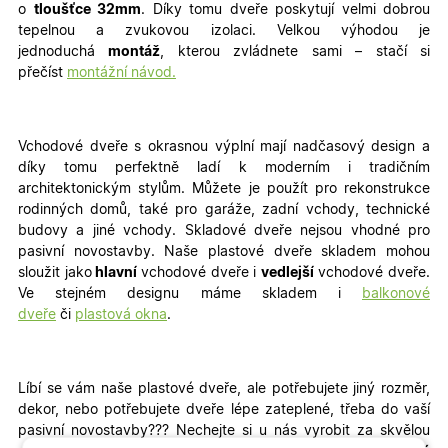
o
tloušťce 32mm
. Díky tomu dveře poskytují velmi dobrou
tepelnou a zvukovou izolaci. Velkou výhodou je
jednoduchá
montáž
, kterou zvládnete sami – stačí si
přečíst
montážní návod.
Vchodové dveře s okrasnou výplní mají nadčasový design a
díky tomu perfektně ladí k moderním i tradičním
architektonickým stylům. Můžete je použít pro rekonstrukce
rodinných domů, také pro garáže, zadní vchody, technické
budovy a jiné vchody
. Skladové dveře nejsou vhodné pro
pasivní novostavby. Naše plastové dveře skladem mohou
sloužit jako
hlavní
vchodové dveře i
vedlejší
vchodové dveře.
Ve stejném designu máme skladem i
balkonové
dveře
či
plastová okna
.
Líbí se vám naše plastové dveře, ale potřebujete jiný rozměr,
dekor, nebo potřebujete dveře lépe zateplené, třeba do vaší
pasivní novostavby???
Nechejte si u nás vyrobit za skvělou