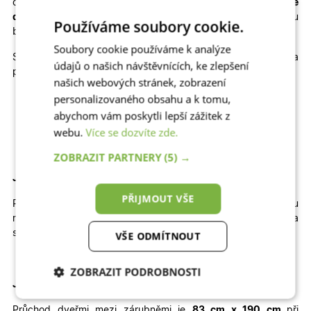
cenu
plastové dveře na míru
, popřípadě kvalitní
hliníkové
dveře na míru
, které výborně odolávají slunci a jsou
Používáme soubory cookie.
bezpečné.
Soubory cookie používáme k analýze
Skladem máme také jiné rozměry, dekory a
údajů o našich návštěvnících, ke zlepšení
provedení skladových dveří
Julie
:
našich webových stránek, zobrazení
personalizovaného obsahu a k tomu,
Jednokřídlé otevíravé DOVNITŘ | Jednokřídlé otevíravé
VEN | Dvoukřídlé otevíravé DOVNITŘ | Dvoukřídlé
abychom vám poskytli lepší zážitek z
otevíravé VEN
webu.
Více se dozvíte zde.
ZOBRAZIT PARTNERY
(5) →
Jak velký stavební otvor potřebujete pro tyto dveře?
PŘIJMOUT VŠE
Pro správné usazení dveří by
šířka
otvoru
měla
být
přibližně
102
cm
a
výška
přibližně
200 cm
.
Výška
stavebního otvoru je brána od čisté podlahy.
VŠE ODMÍTNOUT
ZOBRAZIT PODROBNOSTI
Jaký je průchod těmito dveřmi
?
Nezbytně nutné
Analytické
Průchod dveřmi mezi zárubněmi je
83 cm x 190 cm
při