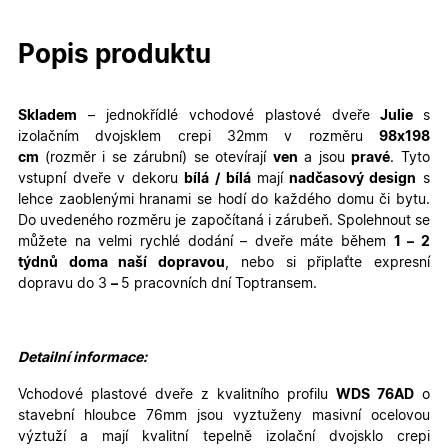
Popis produktu
Skladem
– jednokřídlé
vchodové plastové dveře
Julie
s
izolačním dvojsklem crepi 32mm v rozměru
98
x198
cm
(rozměr i se zárubní)
se otevírají
ven
a jsou
pravé
. Tyto
vstupní dveře v dekoru
bílá / bílá
mají
nadčasový design
s
lehce zaoblenými hranami se hodí do každého domu či bytu.
Do uvedeného rozměru je započítaná i zárubeň. Spolehnout se
můžete na velmi rychlé dodání – dveře máte během
1 – 2
týdnů doma naší dopravou
, nebo si připlaťte expresní
dopravu do 3
–
5 pracovních dní Toptransem
.
Detailní informace:
Vchodové plastové dveře z kvalitního profilu
WDS 76AD
o
stavební hloubce 76mm jsou vyztuženy masivní ocelovou
výztuží a mají kvalitní tepelně izolační dvojsklo crepi