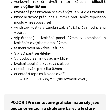
platné zp
venkovní rozměr dveří i se zárubní:
šířka:98
o použív
cm
x
výška:198 cm
jejich
webovýc
uzavřená pozinkovaná ocelová výztuž v křídle i zárubni
stránek.
nízký hliníkový práh (cca 15mm) s přerušením tepelného
CookieScriptConsent
5
Tento so
CookieScript
mostu – nezapouští se!
měsíců
cookie
.oknadverenamiru.cz
windstop kostky v zárubni zabraňující průvan od prahu
4
používá
týdny
služba
v zárubni
Cookie-
výplň(panel) – izolační panel 32mm v kombinaci s
Script.co
zapamato
izolačním dvojsklem crepi 32mm
předvole
těsnění dveří na křídle i zárubni
souhlasu
soubory
3 x 3D pant seřiditelný
cookie
5ti bodový zámek ovládaný klíčem
návštěvní
Je nutné,
kvalitní tepelná a zvuková izolace
banner
rozteč kování pro kliku 92mm
cookie
Cookie-
orientační tepelná izolace dveří:
Script.co
Ud = 1,3–1,6 W/m²K (dle rozměru dveří)
fungoval
správně.
X-Inspishop-User-
.oknadverenamiru.cz
1 měsíc
Tento so
Token
cookie je
nezbytný
bezpečné
POZOR!! Prezentované grafické materiály jsou
přihlášen
udržení
pouze orientační a skutečné barvy a textury