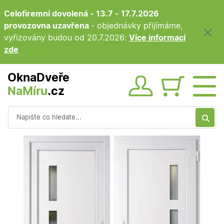
Celofiremní dovolená - 13.7 - 17.7.2026
provozovna uzavřena
- objednávky přijímáme,
vyřizovány budou od 20.7.2026:
Více informací
zde
OknaDveře
NaMíru
.cz
Obsah ko
Vyhledávání