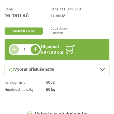
Cena
Cena bez DPH 21 %
16 190 Kč
13 380 Kč
Doba dodání:
Skladem > 5 ks
Skladem
Snížit množství
Počet kusů
Zvýšit množství
Objednat
+
−
98×198 cm
Vybrat příslušenství
Katalog. číslo:
5062
Hmotnost položky:
50 kg
Vyberte si příslušenství