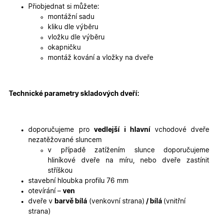
2 dny
jedinečn
Přiobjednat si můžete:
identifika
zařízení, 
montážní sadu
mají přís
kliku dle výběru
webové
stránce, 
vložku dle výběru
sledovala
okapničku
používání
zlepšila
montáž kování a vložky na dveře
uživatels
zkušenost
X-Inspishop-User-
oknadverenamiru.cz
1
Tento so
Variant
týden
cookie sl
Technické parametry skladových dveří:
k zobraze
specifick
verze str
a zajišťuj
Zásadách
konzisten
doporučujeme pro
vedlejší i hlavní
vchodové dveře
ochrany osobních údajů společnosti Google
uživatels
zážitek.
nezatěžované sluncem
v případě zatížením slunce doporučujeme
__cf_bm
29
Tento so
Cloudflare Inc.
minut
cookie se
.heureka.cz
hliníkové dveře na míru, nebo dveře zastínit
59
používá 
stříškou
sekund
rozlišení
lidmi a
stavební hloubka profilu 76 mm
roboty. T
otevírání –
ven
pro web
přínosné,
dveře v
barvě bílá
(venkovní strana)
/ bílá
(vnitřní
bylo mož
strana)
podávat