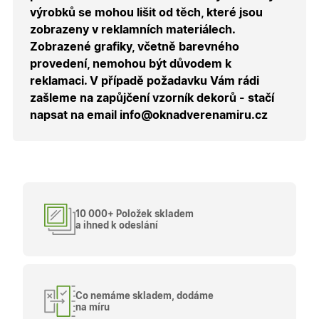
uživatele
výrobků se mohou lišit od těch, které jsou
přihláše
během
zobrazeny v reklamních materiálech.
návštěvy 
shopu.
Zobrazené grafiky, včetně barevného
provedení, nemohou být důvodem k
X-Inspishop-User-
.oknadverenamiru.cz
1 měsíc
Tento so
Groups
cookie
reklamaci. V případě požadavku Vám rádi
uchováv
informaci
zašleme na zapůjčení vzorník dekorů - stačí
přiřazení
napsat na email info@oknadverenamiru.cz
uživatele
zákaznick
skupiny 
zobrazen
správnýc
cen a ob
X-Inspishop-Guest-
.oknadverenamiru.cz
1 měsíc
Tento so
Cart
cookie se
používá 
10 000+ Položek skladem
uložení
obsahu
a ihned k odeslání
nákupní
košíku pr
nepřihlá
uživatele.
X-Inspishop-
.oknadverenamiru.cz
1 měsíc
Tento so
Currency
cookie si
Co nemáme skladem, dodáme
pamatuje
na míru
zvolenou