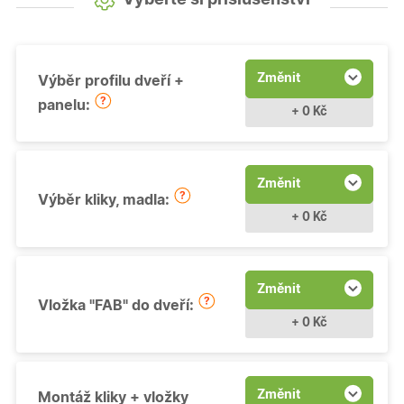
Změnit
Výběr profilu dveří +
panelu:
+ 0 Kč
Změnit
Výběr kliky, madla:
+ 0 Kč
Změnit
Vložka "FAB" do dveří:
+ 0 Kč
Změnit
Montáž kliky + vložky