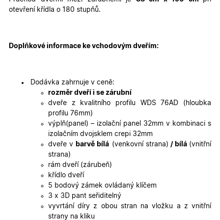
cookies
cookies
otevření křídla o 180 stupňů.
Marketingové
Funkční cookies
cookies
Doplňkové informace ke vchodovým dveřím:
Dodávka zahrnuje v ceně:
rozměr dveří i se zárubní
dveře z kvalitního profilu WDS 76AD (hloubka
profilu 76mm)
Nezbytně nutné cookies
Analytické cookies
výplň(panel) – izolační panel 32mm v kombinaci s
Marketingové cookies
Funkční cookies
izolačním dvojsklem crepi 32mm
dveře v
barvě bílá
(venkovní strana)
/ bílá
(vnitřní
Nezbytně nutné soubory cookie umožňují základní
strana)
funkce webových stránek, jako je přihlášení
uživatele a správa účtu. Webové stránky nelze bez
rám dveří (zárubeň)
nezbytně nutných souborů cookie správně používat.
křídlo dveří
Poskytovatel
/
5 bodový zámek ovládaný klíčem
Název
Vyprší
Popis
Doména
3 x 3D pant seřiditelný
vyvrtání díry z obou stran na vložku a z vnitřní
udid
.oknadverenamiru.cz
4
Tento co
týdny
se použív
strany na kliku