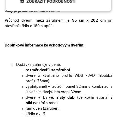
ZOBRAZIT PODROBNOSTI
Jaký je průchod těmito dveřmi
?
Nezbytně nutné
Analytické
cookies
cookies
Průchod dveřmi mezi zárubněmi je
95 cm x 202 cm
při
otevření křídla o 180 stupňů.
Marketingové
Funkční cookies
cookies
Doplňkové informace ke vchodovým dveřím:
Dodávka zahrnuje v ceně:
rozměr dveří i se zárubní
dveře z kvalitního profilu WDS 76AD (hloubka
Nezbytně nutné cookies
Analytické cookies
profilu 76mm)
Marketingové cookies
Funkční cookies
výplň(panel) – izolační panel 32mm v kombinaci s
izolačním dvojsklem crepi 32mm
Nezbytně nutné soubory cookie umožňují základní
dveře v barvě:
zlatý dub
(venkovní strana)
/
funkce webových stránek, jako je přihlášení
uživatele a správa účtu. Webové stránky nelze bez
bílá
(vnitřní strana)
nezbytně nutných souborů cookie správně používat.
rám dveří (zárubeň)
křídlo dveří
Poskytovatel
/
Název
Vyprší
Popis