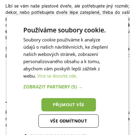
Líbí se vám naše plastové dveře, ale potřebujete jiný rozměr,
dekor, nebo potřebujete dveře lépe zateplené, třeba do vaší
pasivní novostavby???
Nechejte si u nás vyrobit za skvělou
cenu
plastové dveře na míru
, popřípadě kvalitní
hliníkové
Používáme soubory cookie.
dveře na míru
, které výborně odolávají slunci a jsou
bezpečné.
Soubory cookie používáme k analýze
údajů o našich návštěvnících, ke zlepšení
Skladem máme také jiné rozměry, dekory a
našich webových stránek, zobrazení
provedení skladových dveří
Julie
+ ozdobné
INOX orámování
:
personalizovaného obsahu a k tomu,
Jednokřídlé otevíravé DOVNITŘ | Jednokřídlé otevíravé
abychom vám poskytli lepší zážitek z
VEN | Dvoukřídlé otevíravé DOVNITŘ | Dvoukřídlé
webu.
Více se dozvíte zde.
otevíravé VEN
ZOBRAZIT PARTNERY
(5) →
Jak velký stavební otvor potřebujete pro tyto dveře?
PŘIJMOUT VŠE
Pro správné usazení dveří by
šířka
otvoru
měla
být
přibližně
114
cm
a
výška
přibližně
212 cm
.
Výška
VŠE ODMÍTNOUT
stavebního otvoru je brána od čisté podlahy.