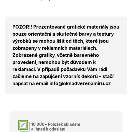
nezbytný
bezpečné
přihlášen
udržení
uživatele
přihláše
POZOR!! Prezentované grafické materiály jsou
během
návštěvy 
pouze orientační a skutečné barvy a textury
shopu.
výrobků se mohou lišit od těch, které jsou
X-Inspishop-User-
.oknadverenamiru.cz
1 měsíc
Tento so
zobrazeny v reklamních materiálech.
Groups
cookie
uchováv
Zobrazené grafiky, včetně barevného
informaci
přiřazení
provedení, nemohou být důvodem k
uživatele
reklamaci. V případě požadavku Vám rádi
zákaznick
skupiny 
zašleme na zapůjčení vzorník dekorů - stačí
zobrazen
správnýc
napsat na email info@oknadverenamiru.cz
cen a ob
X-Inspishop-Guest-
.oknadverenamiru.cz
1 měsíc
Tento so
Cart
cookie se
používá 
uložení
obsahu
nákupní
košíku pr
nepřihlá
10 000+ Položek skladem
uživatele.
a ihned k odeslání