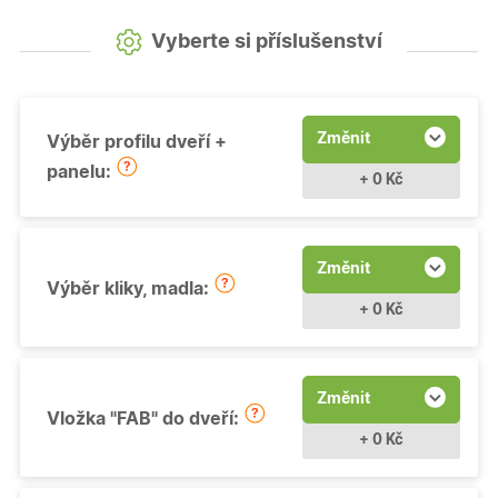
Vyberte si příslušenství
Změnit
Výběr profilu dveří +
panelu:
+ 0 Kč
Změnit
Výběr kliky, madla:
+ 0 Kč
Změnit
Vložka "FAB" do dveří:
+ 0 Kč