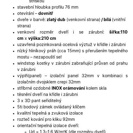
stříškou
pro web
přínosné,
stavební hloubka profilu 76 mm
bylo mož
otevírání –
dovnitř
podávat
platné zp
dveře v barvě:
zlatý dub
(venkovní strana)
/ bílá
(vnitřní
o použív
strana)
jejich
webovýc
venkovní rozměr dveří i se zárubní:
šířka:110
stránek.
cm
x
výška:210 cm
CookieScriptConsent
5
Tento so
uzavřená pozinkovaná ocelová výztuž v křídle i zárubni
CookieScript
měsíců
cookie
.oknadverenamiru.cz
nízký hliníkový práh (cca 15mm) s přerušením tepelného
4
používá
týdny
služba
mostu – nezapouští se!
Cookie-
windstop kostky v zárubni zabraňující průvan od prahu
Script.co
zapamato
v zárubni
předvole
výplň(panel) – izolační panel 32mm v kombinaci s
souhlasu
soubory
izolačním dvojsklem crepi 32mm
cookie
stříbrné ozdobné
INOX orámování
kolem skla
návštěvní
Je nutné,
těsnění dveří na křídle i zárubni
banner
3 x 3D pant seřiditelný
cookie
Cookie-
5ti bodový zámek ovládaný klíčem
Script.co
kvalitní tepelná a zvuková izolace
fungoval
správně.
rozteč kování pro kliku 92mm
orientační tepelná izolace dveří:
X-Inspishop-User-
.oknadverenamiru.cz
1 měsíc
Tento so
Ud = 1,3–1,6 W/m²K (dle rozměru dveří)
Token
cookie je