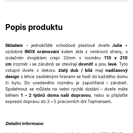
Popis produktu
Skladem
– jednokřídlé
vchodové plastové dveře
Julie
+
ozdobné
INOX orámování
kolem skla z venkovní strany,
s
izolačním dvojsklem crepi 32mm v rozměru
110
x 210
cm
(rozměr i se zárubní)
se otevírají
dovnitř
a jsou
levé
. Tyto
vstupní dveře v dekoru
zlatý dub / bílá
mají
nadčasový
design
s lehce zaoblenými hranami se hodí do každého domu
či bytu. Do uvedeného rozměru je započítaná i zárubeň.
Spolehnout se můžete na velmi rychlé dodání – dveře máte
během
1 – 2 týdnů doma naší dopravou
, nebo si připlaťte
expresní dopravu do 3
–
5 pracovních dní Toptransem
.
Detailní informace: