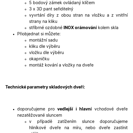
Doména
5 bodový zámek ovládaný klíčem
3 x 3D pant seřiditelný
udid
.oknadverenamiru.cz
4
Tento co
týdny
se použív
vyvrtání díry z obou stran na vložku a z vnitřní
2 dny
jedinečn
strany na kliku
identifika
zařízení, 
stříbrné ozdobné
INOX orámování
kolem skla
mají přís
Přiobjednat si můžete:
webové
stránce, 
montážní sadu
sledovala
kliku dle výběru
používání
zlepšila
vložku dle výběru
uživatels
okapničku
zkušenost
montáž kování a vložky na dveře
X-Inspishop-User-
oknadverenamiru.cz
1
Tento so
Variant
týden
cookie sl
k zobraze
specifick
verze str
Technické parametry skladových dveří:
a zajišťuj
Zásadách
konzisten
ochrany osobních údajů společnosti Google
uživatels
zážitek.
doporučujeme pro
vedlejší i hlavní
vchodové dveře
__cf_bm
29
Tento so
Cloudflare Inc.
minut
cookie se
.heureka.cz
nezatěžované sluncem
59
používá 
v případě zatížením slunce doporučujeme
sekund
rozlišení
lidmi a
hliníkové dveře na míru, nebo dveře zastínit
roboty. T