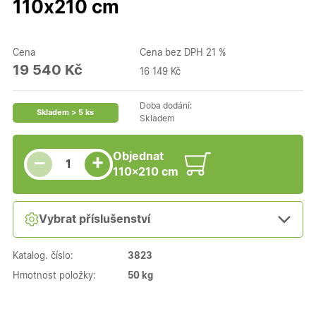
110x210 cm
Cena
Cena bez DPH 21 %
19 540 Kč
16 149 Kč
Doba dodání:
Skladem > 5 ks
Skladem
Snížit množství
Počet kusů
Zvýšit množství
Objednat
+
−
110×210 cm
Vybrat příslušenství
Katalog. číslo:
3823
Hmotnost položky:
50 kg