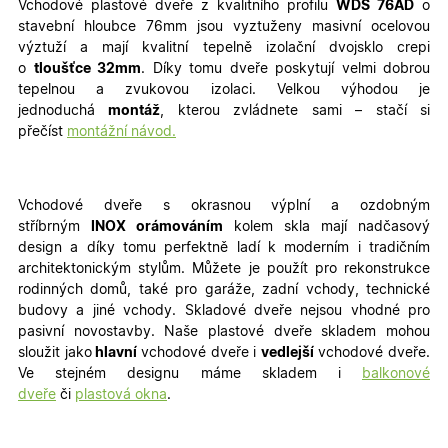
Vchodové plastové dveře z kvalitního profilu
WDS 76AD
o
stavební hloubce 76mm jsou vyztuženy masivní ocelovou
výztuží a mají kvalitní tepelně izolační dvojsklo crepi
o
tloušťce 32mm
. Díky tomu dveře poskytují velmi dobrou
tepelnou a zvukovou izolaci. Velkou výhodou je
jednoduchá
montáž
, kterou zvládnete sami – stačí si
přečíst
montážní návod.
Vchodové dveře s okrasnou výplní a ozdobným
stříbrným
INOX orámováním
kolem skla mají nadčasový
design a díky tomu perfektně ladí k moderním i tradičním
architektonickým stylům. Můžete je použít pro rekonstrukce
rodinných domů, také pro garáže, zadní vchody, technické
budovy a jiné vchody
. Skladové dveře nejsou vhodné pro
pasivní novostavby. Naše plastové dveře skladem mohou
sloužit jako
hlavní
vchodové dveře i
vedlejší
vchodové dveře.
Ve stejném designu máme skladem i
balkonové
dveře
či
plastová okna
.