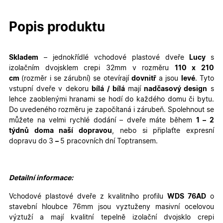
Popis produktu
Skladem
– jednokřídlé
vchodové plastové dveře
Lucy
s
izolačním dvojsklem crepi 32mm v rozměru
110
x 210
cm
(rozměr i se zárubní)
se otevírají
dovnitř
a jsou
levé
. Tyto
vstupní dveře v dekoru
bílá / bílá
mají
nadčasový design
s
lehce zaoblenými hranami se hodí do každého domu či bytu.
Do uvedeného rozměru je započítaná i zárubeň. Spolehnout se
můžete na velmi rychlé dodání – dveře máte během
1 – 2
týdnů doma naší dopravou
, nebo si připlaťte expresní
dopravu do 3
–
5 pracovních dní Toptransem
.
Detailní informace:
Vchodové plastové dveře z kvalitního profilu
WDS 76AD
o
stavební hloubce 76mm jsou vyztuženy masivní ocelovou
výztuží a mají kvalitní tepelně izolační dvojsklo crepi