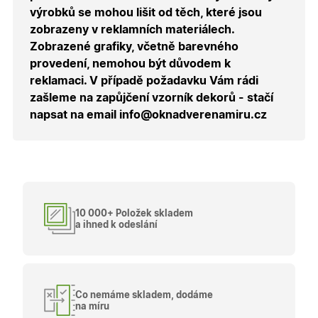
uživatele
výrobků se mohou lišit od těch, které jsou
přihláše
během
zobrazeny v reklamních materiálech.
návštěvy 
shopu.
Zobrazené grafiky, včetně barevného
provedení, nemohou být důvodem k
X-Inspishop-User-
.oknadverenamiru.cz
1 měsíc
Tento so
Groups
cookie
reklamaci. V případě požadavku Vám rádi
uchováv
informaci
zašleme na zapůjčení vzorník dekorů - stačí
přiřazení
napsat na email info@oknadverenamiru.cz
uživatele
zákaznick
skupiny 
zobrazen
správnýc
cen a ob
X-Inspishop-Guest-
.oknadverenamiru.cz
1 měsíc
Tento so
Cart
cookie se
používá 
10 000+ Položek skladem
uložení
obsahu
a ihned k odeslání
nákupní
košíku pr
nepřihlá
uživatele.
X-Inspishop-
.oknadverenamiru.cz
1 měsíc
Tento so
Currency
cookie si
Co nemáme skladem, dodáme
pamatuje
na míru
zvolenou