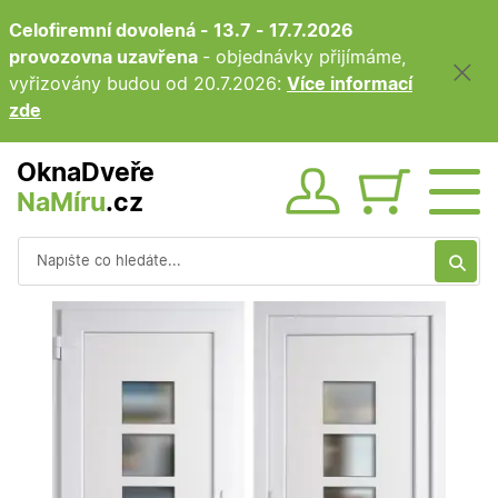
Celofiremní dovolená - 13.7 - 17.7.2026
provozovna uzavřena
- objednávky přijímáme,
vyřizovány budou od 20.7.2026:
Více informací
zde
OknaDveře
NaMíru
.cz
Obsah ko
Vyhledávání