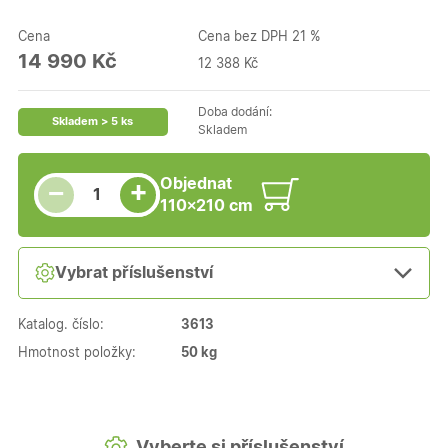
Cena
Cena bez DPH 21 %
14 990 Kč
12 388 Kč
Doba dodání:
Skladem > 5 ks
Skladem
Snížit množství
Počet kusů
Zvýšit množství
Objednat
+
−
110×210 cm
Vybrat příslušenství
Katalog. číslo:
3613
Hmotnost položky:
50 kg
Vyberte si příslušenství