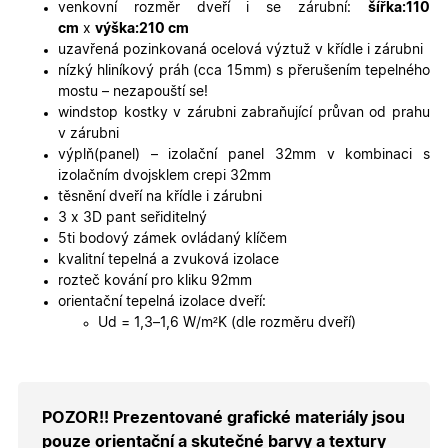
platné zp
venkovní rozměr dveří i se zárubní:
šířka:110
o použív
cm
x
výška:210 cm
jejich
webovýc
uzavřená pozinkovaná ocelová výztuž v křídle i zárubni
stránek.
nízký hliníkový práh (cca 15mm) s přerušením tepelného
CookieScriptConsent
5
Tento so
CookieScript
mostu – nezapouští se!
měsíců
cookie
.oknadverenamiru.cz
windstop kostky v zárubni zabraňující průvan od prahu
4
používá
týdny
služba
v zárubni
Cookie-
výplň(panel) – izolační panel 32mm v kombinaci s
Script.co
zapamato
izolačním dvojsklem crepi 32mm
předvole
těsnění dveří na křídle i zárubni
souhlasu
soubory
3 x 3D pant seřiditelný
cookie
5ti bodový zámek ovládaný klíčem
návštěvní
Je nutné,
kvalitní tepelná a zvuková izolace
banner
rozteč kování pro kliku 92mm
cookie
Cookie-
orientační tepelná izolace dveří:
Script.co
Ud = 1,3–1,6 W/m²K (dle rozměru dveří)
fungoval
správně.
X-Inspishop-User-
.oknadverenamiru.cz
1 měsíc
Tento so
Token
cookie je
nezbytný
bezpečné
POZOR!! Prezentované grafické materiály jsou
přihlášen
udržení
pouze orientační a skutečné barvy a textury