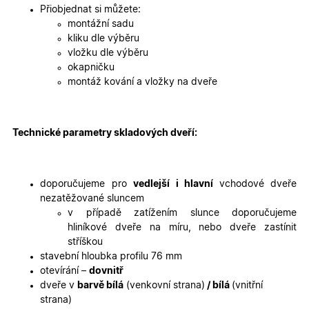
2 dny
jedinečn
Přiobjednat si můžete:
identifika
zařízení, 
montážní sadu
mají přís
kliku dle výběru
webové
stránce, 
vložku dle výběru
sledovala
okapničku
používání
zlepšila
montáž kování a vložky na dveře
uživatels
zkušenost
X-Inspishop-User-
oknadverenamiru.cz
1
Tento so
Variant
týden
cookie sl
Technické parametry skladových dveří:
k zobraze
specifick
verze str
a zajišťuj
Zásadách
konzisten
doporučujeme pro
vedlejší i hlavní
vchodové dveře
ochrany osobních údajů společnosti Google
uživatels
zážitek.
nezatěžované sluncem
v případě zatížením slunce doporučujeme
__cf_bm
29
Tento so
Cloudflare Inc.
minut
cookie se
.heureka.cz
hliníkové dveře na míru, nebo dveře zastínit
59
používá 
stříškou
sekund
rozlišení
lidmi a
stavební hloubka profilu 76 mm
roboty. T
otevírání –
dovnitř
pro web
přínosné,
dveře v
barvě bílá
(venkovní strana)
/ bílá
(vnitřní
bylo mož
strana)
podávat