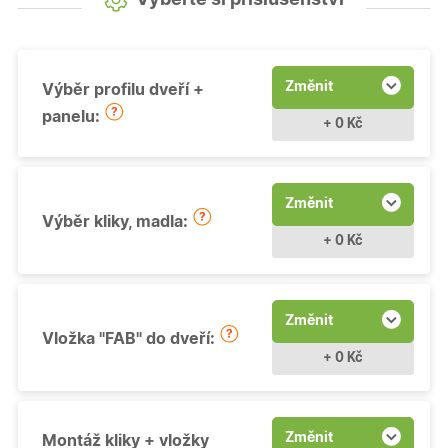
Změnit
Výběr profilu dveří +
panelu:
+ 0 Kč
Změnit
Výběr kliky, madla:
+ 0 Kč
Změnit
Vložka "FAB" do dveří:
+ 0 Kč
Změnit
Montáž kliky + vložky