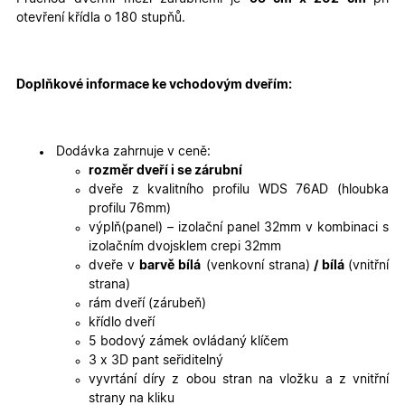
cookies
cookies
otevření křídla o 180 stupňů.
Marketingové
Funkční cookies
cookies
Doplňkové informace ke vchodovým dveřím:
Dodávka zahrnuje v ceně:
rozměr dveří i se zárubní
dveře z kvalitního profilu WDS 76AD (hloubka
profilu 76mm)
Nezbytně nutné cookies
Analytické cookies
výplň(panel) – izolační panel 32mm v kombinaci s
Marketingové cookies
Funkční cookies
izolačním dvojsklem crepi 32mm
dveře v
barvě bílá
(venkovní strana)
/ bílá
(vnitřní
Nezbytně nutné soubory cookie umožňují základní
strana)
funkce webových stránek, jako je přihlášení
uživatele a správa účtu. Webové stránky nelze bez
rám dveří (zárubeň)
nezbytně nutných souborů cookie správně používat.
křídlo dveří
Poskytovatel
/
5 bodový zámek ovládaný klíčem
Název
Vyprší
Popis
Doména
3 x 3D pant seřiditelný
vyvrtání díry z obou stran na vložku a z vnitřní
udid
.oknadverenamiru.cz
4
Tento co
týdny
se použív
strany na kliku