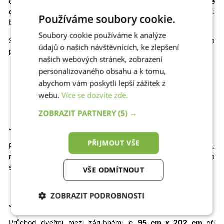
cenu
plastové dveře na míru
, popřípadě kvalitní
hliníkové
dveře na míru
, které výborně odolávají slunci a jsou
Používáme soubory cookie.
bezpečné.
Soubory cookie používáme k analýze
Skladem máme také jiné rozměry, dekory a
údajů o našich návštěvnících, ke zlepšení
provedení skladových dveří
Lucy
:
našich webových stránek, zobrazení
personalizovaného obsahu a k tomu,
Jednokřídlé otevíravé DOVNITŘ | Jednokřídlé otevíravé
VEN | Dvoukřídlé otevíravé DOVNITŘ | Dvoukřídlé
abychom vám poskytli lepší zážitek z
otevíravé VEN
webu.
Více se dozvíte zde.
ZOBRAZIT PARTNERY
(5) →
Jak velký stavební otvor potřebujete pro tyto dveře?
PŘIJMOUT VŠE
Pro správné usazení dveří by
šířka
otvoru
měla
být
přibližně
114
cm
a
výška
přibližně
212 cm
.
Výška
stavebního otvoru je brána od čisté podlahy.
VŠE ODMÍTNOUT
ZOBRAZIT PODROBNOSTI
Jaký je průchod těmito dveřmi
?
Nezbytně nutné
Analytické
Průchod dveřmi mezi zárubněmi je
95 cm x 202 cm
při