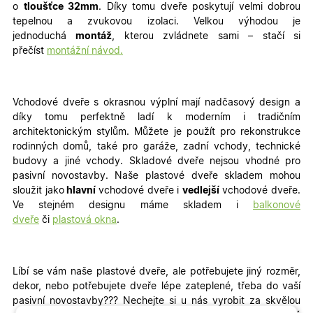
o
tloušťce 32mm
. Díky tomu dveře poskytují velmi dobrou
tepelnou a zvukovou izolaci. Velkou výhodou je
jednoduchá
montáž
, kterou zvládnete sami – stačí si
přečíst
montážní návod.
Vchodové dveře s okrasnou výplní mají nadčasový design a
díky tomu perfektně ladí k moderním i tradičním
architektonickým stylům. Můžete je použít pro rekonstrukce
rodinných domů, také pro garáže, zadní vchody, technické
budovy a jiné vchody
. Skladové dveře nejsou vhodné pro
pasivní novostavby. Naše plastové dveře skladem mohou
sloužit jako
hlavní
vchodové dveře i
vedlejší
vchodové dveře.
Ve stejném designu máme skladem i
balkonové
dveře
či
plastová okna
.
Líbí se vám naše plastové dveře, ale potřebujete jiný rozměr,
dekor, nebo potřebujete dveře lépe zateplené, třeba do vaší
pasivní novostavby???
Nechejte si u nás vyrobit za skvělou