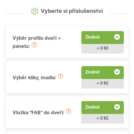
Vyberte si příslušenství
Změnit
Výběr profilu dveří +
panelu:
+ 0 Kč
Změnit
Výběr kliky, madla:
+ 0 Kč
Změnit
Vložka "FAB" do dveří:
+ 0 Kč