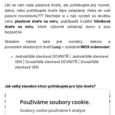
Líbí se vám naše plastové dveře, ale potřebujete jiný rozměr,
dekor, nebo potřebujete dveře lépe zateplené, třeba do vaší
pasivní novostavby???
Nechejte si u nás vyrobit za skvělou
cenu
plastové dveře na míru
, popřípadě kvalitní
hliníkové
dveře na míru
, které výborně odolávají slunci a jsou
bezpečné.
Skladem máme také jiné rozměry, dekory a
provedení skladových dveří
Lucy
+ ozdobné
INOX orámování
:
Jednokřídlé otevíravé DOVNITŘ | Jednokřídlé otevíravé
VEN | Dvoukřídlé otevíravé DOVNITŘ | Dvoukřídlé
otevíravé VEN
Jak velký stavební otvor potřebujete pro tyto dveře?
Pro správné usazení dveří by
šířka
otvoru
Používáme soubory cookie.
měla
být
přibližně
104
cm
a
výška
přibližně
212 cm
.
Výška
stavebního otvoru je brána od čisté podlahy.
Soubory cookie používáme k analýze