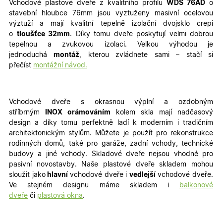
Vchodové plastové dveře z kvalitního profilu
WDS 76AD
o
stavební hloubce 76mm jsou vyztuženy masivní ocelovou
výztuží a mají kvalitní tepelně izolační dvojsklo crepi
o
tloušťce 32mm
. Díky tomu dveře poskytují velmi dobrou
tepelnou a zvukovou izolaci. Velkou výhodou je
jednoduchá
montáž
, kterou zvládnete sami – stačí si
přečíst
montážní návod.
Vchodové dveře s okrasnou výplní a ozdobným
stříbrným
INOX orámováním
kolem skla mají nadčasový
design a díky tomu perfektně ladí k moderním i tradičním
architektonickým stylům. Můžete je použít pro rekonstrukce
rodinných domů, také pro garáže, zadní vchody, technické
budovy a jiné vchody
. Skladové dveře nejsou vhodné pro
pasivní novostavby. Naše plastové dveře skladem mohou
sloužit jako
hlavní
vchodové dveře i
vedlejší
vchodové dveře.
Ve stejném designu máme skladem i
balkonové
dveře
či
plastová okna
.