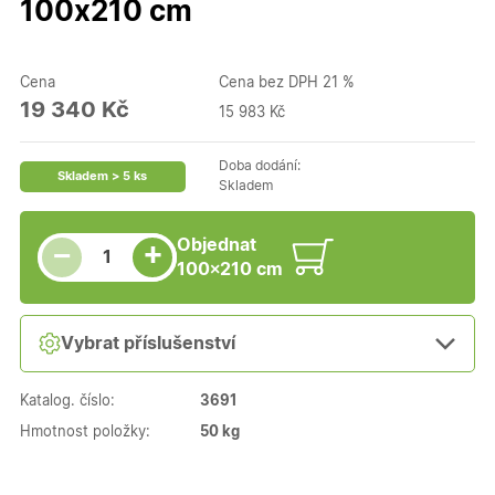
100x210 cm
Cena
Cena bez DPH 21 %
19 340 Kč
15 983 Kč
Doba dodání:
Skladem > 5 ks
Skladem
Snížit množství
Počet kusů
Zvýšit množství
Objednat
+
−
100×210 cm
Vybrat příslušenství
Katalog. číslo:
3691
Hmotnost položky:
50 kg