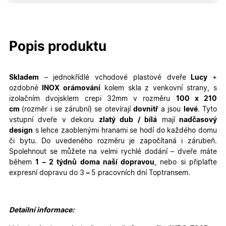
Popis produktu
Skladem
– jednokřídlé
vchodové plastové dveře
Lucy
+
ozdobné
INOX orámování
kolem skla z venkovní strany,
s
izolačním dvojsklem crepi 32mm v rozměru
100
x 210
cm
(rozměr i se zárubní)
se otevírají
dovnitř
a jsou
levé
. Tyto
vstupní dveře v dekoru
zlatý dub / bílá
mají
nadčasový
design
s lehce zaoblenými hranami se hodí do každého domu
či bytu. Do uvedeného rozměru je započítaná i zárubeň.
Spolehnout se můžete na velmi rychlé dodání – dveře máte
během
1 – 2 týdnů doma naší dopravou
, nebo si připlaťte
expresní dopravu do 3
–
5 pracovních dní Toptransem
.
Detailní informace: