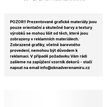
CookieScriptConsent
5
Tento so
CookieScript
měsíců
cookie
.oknadverenamiru.cz
4
používá
týdny
služba
Cookie-
Script.co
zapamato
POZOR!! Prezentované grafické materiály jsou
předvole
souhlasu
pouze orientační a skutečné barvy a textury
soubory
výrobků se mohou lišit od těch, které jsou
cookie
návštěvní
zobrazeny v reklamních materiálech.
Je nutné,
banner
Zobrazené grafiky, včetně barevného
cookie
Cookie-
provedení, nemohou být důvodem k
Script.co
reklamaci. V případě požadavku Vám rádi
fungoval
správně.
zašleme na zapůjčení vzorník dekorů - stačí
X-Inspishop-User-
.oknadverenamiru.cz
1 měsíc
Tento so
napsat na email info@oknadverenamiru.cz
Token
cookie je
nezbytný
bezpečné
přihlášen
udržení
uživatele
přihláše
během
návštěvy 
shopu.
10 000+ Položek skladem
a ihned k odeslání