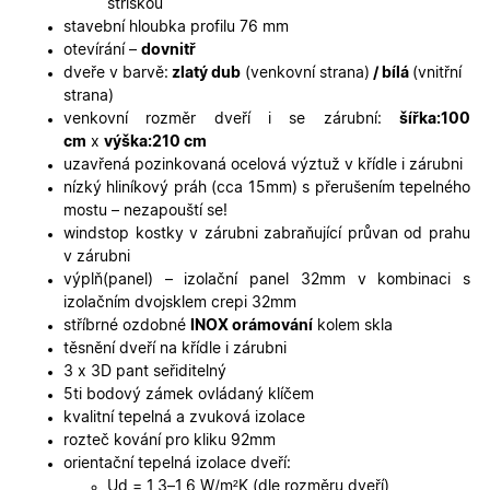
stříškou
používání
stavební hloubka profilu 76 mm
zlepšila
uživatels
otevírání –
dovnitř
zkušenost
dveře v barvě:
zlatý dub
(venkovní strana)
/ bílá
(vnitřní
X-Inspishop-User-
oknadverenamiru.cz
1
Tento so
strana)
Variant
týden
cookie sl
venkovní rozměr dveří i se zárubní:
šířka:100
k zobraze
specifick
cm
x
výška:210 cm
verze str
uzavřená pozinkovaná ocelová výztuž v křídle i zárubni
a zajišťuj
Zásadách
konzisten
nízký hliníkový práh (cca 15mm) s přerušením tepelného
ochrany osobních údajů společnosti Google
uživatels
mostu – nezapouští se!
zážitek.
windstop kostky v zárubni zabraňující průvan od prahu
__cf_bm
29
Tento so
Cloudflare Inc.
v zárubni
minut
cookie se
.heureka.cz
59
používá 
výplň(panel) – izolační panel 32mm v kombinaci s
sekund
rozlišení
izolačním dvojsklem crepi 32mm
lidmi a
roboty. T
stříbrné ozdobné
INOX orámování
kolem skla
pro web
těsnění dveří na křídle i zárubni
přínosné,
bylo mož
3 x 3D pant seřiditelný
podávat
5ti bodový zámek ovládaný klíčem
platné zp
o použív
kvalitní tepelná a zvuková izolace
jejich
rozteč kování pro kliku 92mm
webovýc
stránek.
orientační tepelná izolace dveří:
Ud = 1,3–1,6 W/m²K (dle rozměru dveří)