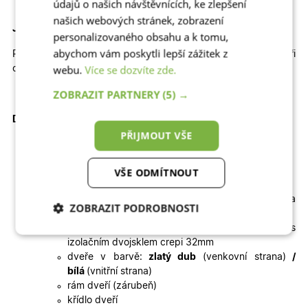
údajů o našich návštěvnících, ke zlepšení
našich webových stránek, zobrazení
Jaký je průchod těmito dveřmi
?
personalizovaného obsahu a k tomu,
abychom vám poskytli lepší zážitek z
Průchod dveřmi mezi zárubněmi je
85 cm x 202 cm
při
webu.
Více se dozvíte zde.
otevření křídla o 180 stupňů.
ZOBRAZIT PARTNERY
(5) →
Doplňkové informace ke vchodovým dveřím:
PŘIJMOUT VŠE
Dodávka zahrnuje v ceně:
VŠE ODMÍTNOUT
rozměr dveří i se zárubní
dveře z kvalitního profilu WDS 76AD (hloubka
ZOBRAZIT PODROBNOSTI
profilu 76mm)
výplň(panel) – izolační panel 32mm v kombinaci s
Nezbytně nutné
Analytické
izolačním dvojsklem crepi 32mm
cookies
cookies
dveře v barvě:
zlatý dub
(venkovní strana)
/
bílá
(vnitřní strana)
rám dveří (zárubeň)
Marketingové
Funkční cookies
křídlo dveří