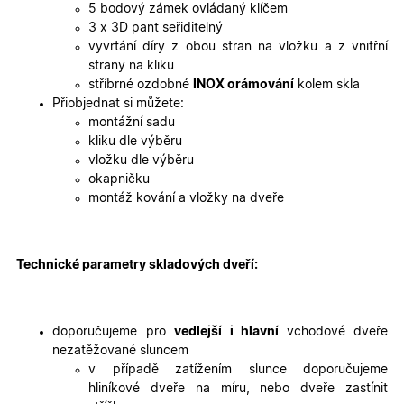
cookies
5 bodový zámek ovládaný klíčem
3 x 3D pant seřiditelný
vyvrtání díry z obou stran na vložku a z vnitřní
strany na kliku
stříbrné ozdobné
INOX orámování
kolem skla
Přiobjednat si můžete:
montážní sadu
Nezbytně nutné cookies
Analytické cookies
kliku dle výběru
Marketingové cookies
Funkční cookies
vložku dle výběru
okapničku
Nezbytně nutné soubory cookie umožňují základní
montáž kování a vložky na dveře
funkce webových stránek, jako je přihlášení
uživatele a správa účtu. Webové stránky nelze bez
nezbytně nutných souborů cookie správně používat.
Poskytovatel
/
Technické parametry skladových dveří:
Název
Vyprší
Popis
Doména
udid
.oknadverenamiru.cz
4
Tento co
týdny
se použív
2 dny
jedinečn
doporučujeme pro
vedlejší i hlavní
vchodové dveře
identifika
nezatěžované sluncem
zařízení, 
mají přís
v případě zatížením slunce doporučujeme
webové
hliníkové dveře na míru, nebo dveře zastínit
stránce, 
sledovala