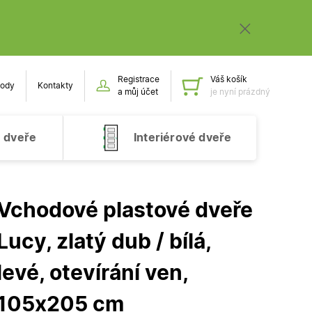
Registrace
Váš košík
ody
Kontakty
Obsah k
a můj účet
je nyní prázdný
 dveře
Interiérové dveře
Vchodové plastové dveře
Lucy, zlatý dub / bílá,
levé, otevírání ven,
105x205 cm