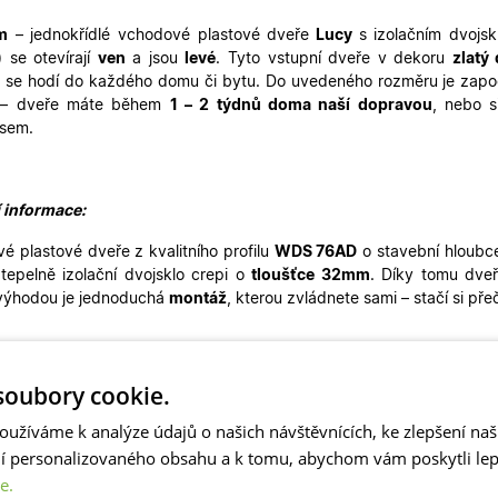
m
– jednokřídlé
vchodové plastové dveře
Lucy
s izolačním dvoj
)
se otevírají
ven
a jsou
levé
. Tyto vstupní dveře v dekoru
zlatý 
 se hodí do každého domu či bytu. Do uvedeného rozměru je započ
 – dveře máte během
1 – 2 týdnů doma naší dopravou
, nebo s
nsem
.
í informace:
é plastové dveře z kvalitního profilu
WDS 76AD
o stavební hloubc
í tepelně izolační dvojsklo crepi o
tloušťce 32mm
. Díky tomu dveř
výhodou je jednoduchá
montáž
, kterou zvládnete sami – stačí si pře
é dveře s okrasnou výplní mají nadčasový design a díky tomu pe
oubory cookie.
 Můžete je použít pro rekonstrukce rodinných domů, také pro g
é dveře nejsou vhodné pro pasivní novostavby. Naše plastové dv
oužíváme k analýze údajů o našich návštěvnících, ke zlepšení na
ší
vchodové dveře. Ve stejném designu máme skladem i
balkonové 
ní personalizovaného obsahu a k tomu, abychom vám poskytli lepš
e.