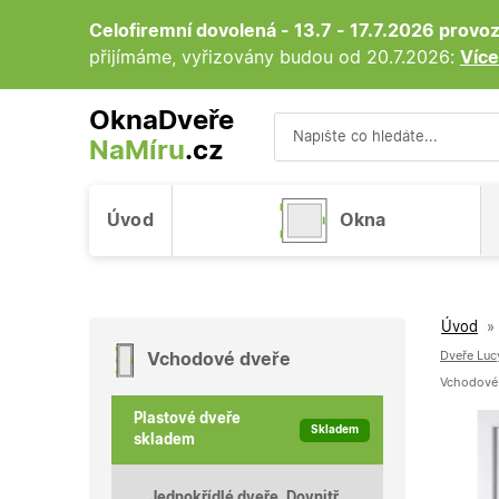
Celofiremní dovolená - 13.7 - 17.7.2026 prov
přijímáme, vyřizovány budou od 20.7.2026:
Více
OknaDveře
NaMíru
.cz
Vyhledávání
Úvod
Okna
Úvod
»
Dveře Luc
Vchodové dveře
Vchodové p
Plastové dveře
Skladem
skladem
Jednokřídlé dveře, Dovnitř