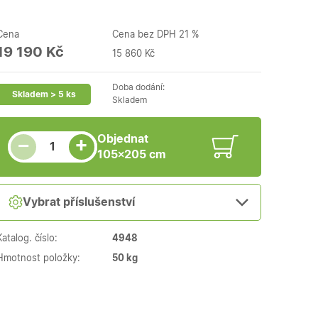
Cena
Cena bez DPH 21 %
19 190 Kč
15 860 Kč
Doba dodání:
Skladem > 5 ks
Skladem
Snížit množství
Počet kusů
Zvýšit množství
Objednat
+
−
105×205 cm
Vybrat příslušenství
Katalog. číslo:
4948
Hmotnost položky:
50 kg