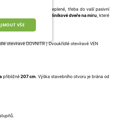
potřebujete dveře lépe zateplené, třeba do vaší pasivní
 míru
, popřípadě kvalitní
hliníkové dveře na míru
, které
IJMOUT VŠE
y
:
nkční cookies
ídlé otevíravé DOVNITŘ | Dvoukřídlé otevíravé VEN
a
přibližně
207 cm
.
Výška stavebního otvoru je brána od
okies
 správa účtu. Webové
 stupňů.
zařízení, která mají
ní a zlepšila