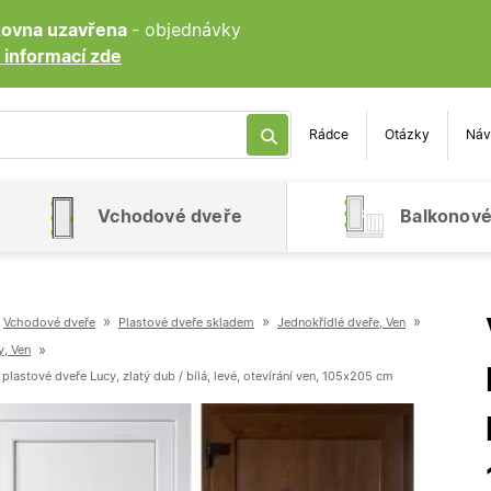
ozovna uzavřena
- objednávky
 informací zde
Rádce
Otázky
Náv
Vchodové dveře
Balkonové
»
»
»
Vchodové dveře
Plastové dveře skladem
Jednokřídlé dveře, Ven
»
y, Ven
lastové dveře Lucy, zlatý dub / bílá, levé, otevírání ven, 105x205 cm