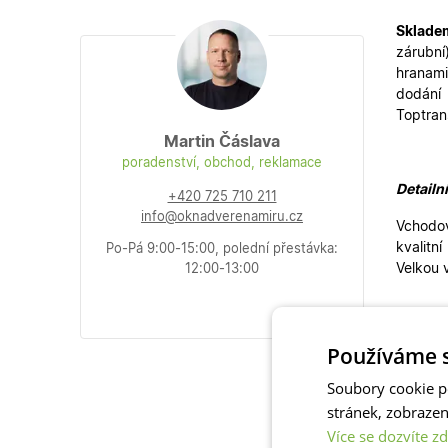
Sklade
zárubní
hranami
dodání
Toptra
Martin Čáslava
poradenství, obchod, reklamace
Detailn
+420 725 710 211
info@oknadverenamiru.cz
Vchodov
kvalitn
Po-Pá 9:00-15:00, polední přestávka:
Velkou 
12:00-13:00
Vchodov
Používáme s
stylům.
Skladov
Soubory cookie p
i
vedlej
stránek, zobraze
Více se dozvíte zd