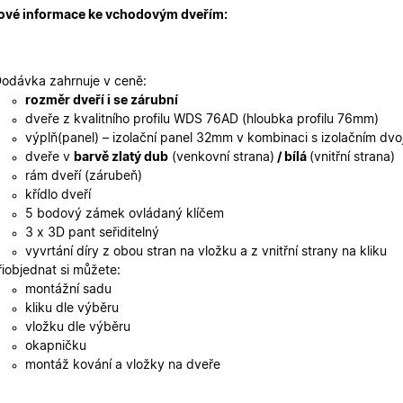
2 dny
uživatelskou zkušenost.
ové informace ke vchodovým dveřím:
oknadverenamiru.cz
1
Tento soubor cookie slouží k zobrazení specifick
týden
zajišťuje konzistentní uživatelský zážitek.
29
Tento soubor cookie se používá k rozlišení mezi
Cloudflare Inc.
odávka zahrnuje v ceně:
minut
je pro web přínosné, aby bylo možné podávat p
.heureka.cz
59
používání jejich webových stránek.
rozměr dveří i se zárubní
sekund
dveře z kvalitního profilu WDS 76AD (hloubka profilu 76mm)
Zásadách ochrany osobních údajů společnosti Google
nt
5
Tento soubor cookie používá služba Cookie-Scr
CookieScript
výplň(panel) – izolační panel 32mm v kombinaci s izolačním dv
měsíců
zapamatování předvoleb souhlasu se soubory c
.oknadverenamiru.cz
dveře v
barvě zlatý dub
(venkovní strana)
/ bílá
(vnitřní strana)
4
Je nutné, aby banner cookie Cookie-Script.com 
týdny
rám dveří (zárubeň)
křídlo dveří
.oknadverenamiru.cz
1 měsíc
Tento soubor cookie je nezbytný pro bezpečné p
uživatele přihlášeného během návštěvy e-shop
5 bodový zámek ovládaný klíčem
3 x 3D pant seřiditelný
.oknadverenamiru.cz
1 měsíc
Tento soubor cookie uchovává informaci o přiřa
zákaznické skupiny pro zobrazení správných ce
vyvrtání díry z obou stran na vložku a z vnitřní strany na kliku
řiobjednat si můžete:
.oknadverenamiru.cz
1 měsíc
Tento soubor cookie se používá k uložení obs
montážní sadu
košíku pro nepřihlášené uživatele.
kliku dle výběru
.oknadverenamiru.cz
1 měsíc
Tento soubor cookie si pamatuje zvolenou měn
vložku dle výběru
zobrazení cen produktů v e-shopu.
okapničku
montáž kování a vložky na dveře
Poskytovatel
Poskytovatel
/
/
Doména
Vyprší
Popis