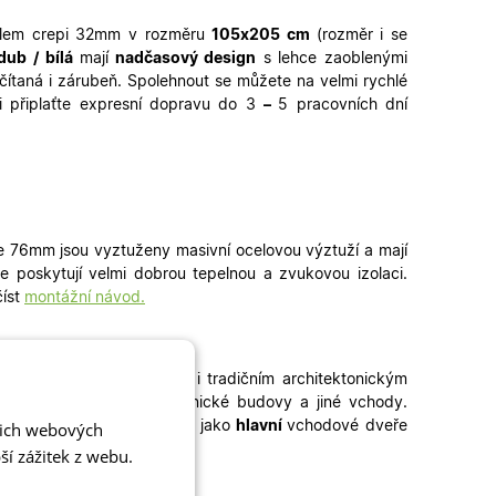
sklem crepi 32mm v rozměru
105
x205 cm
(rozměr i se
dub / bílá
mají
nadčasový design
s lehce zaoblenými
ítaná i zárubeň. Spolehnout se můžete na velmi rychlé
i připlaťte expresní dopravu do 3
–
5 pracovních dní
e 76mm jsou vyztuženy masivní ocelovou výztuží a mají
e poskytují velmi dobrou tepelnou a zvukovou izolaci.
číst
montážní návod.
rfektně ladí k moderním i tradičním architektonickým
aráže, zadní vchody, technické budovy a jiné vchody
.
eře skladem mohou sloužit jako
hlavní
vchodové dveře
šich webových
dveře
či
plastová okna
.
í zážitek z webu.