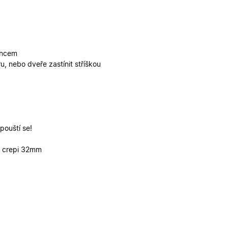
funkčními cookies.
ickými cookies
ovými cookies
ování stavu relace.
erou vlastní
ka webu podporuje
uncem
sal Analytics - což
, nebo dveře zastínit stříškou
é služby Google.
alezen jako soubor
ch uživatelů
 stavu relace.
ikátoru klienta. Je
louží k výpočtu
provádí informace o
lytické přehledy
koli reklamu,
deného webu.
pouští se!
, jako je nabízení
m crepi 32mm
provádí informace o
koli reklamu,
deného webu.