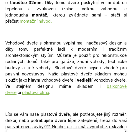
o
tloušťce 32mm
. Díky tomu dveře poskytují velmi dobrou
tepelnou a zvukovou izolaci. Velkou výhodou je
jednoduchá
montáž
, kterou zvládnete sami – stačí si
přečíst
montážní návod.
Vchodové dveře s okrasnou výplní mají nadčasový design a
díky tomu perfektně ladí k moderním i tradičním
architektonickým stylům. Můžete je použít pro rekonstrukce
rodinných domů, také pro garáže, zadní vchody, technické
budovy a jiné vchody
. Skladové dveře nejsou vhodné pro
pasivní novostavby. Naše plastové dveře skladem mohou
sloužit jako
hlavní
vchodové dveře i
vedlejší
vchodové dveře.
Ve stejném designu máme skladem i
balkonové
dveře
či
plastová okna
.
Líbí se vám naše plastové dveře, ale potřebujete jiný rozměr,
dekor, nebo potřebujete dveře lépe zateplené, třeba do vaší
pasivní novostavby???
Nechejte si u nás vyrobit za skvělou