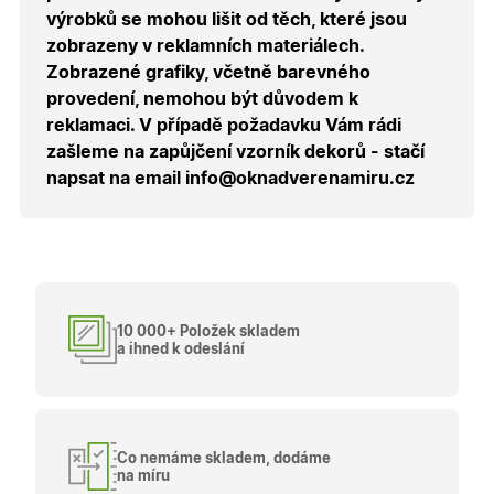
uživatele
výrobků se mohou lišit od těch, které jsou
přihláše
během
zobrazeny v reklamních materiálech.
návštěvy 
shopu.
Zobrazené grafiky, včetně barevného
provedení, nemohou být důvodem k
X-Inspishop-User-
.oknadverenamiru.cz
1 měsíc
Tento so
Groups
cookie
reklamaci. V případě požadavku Vám rádi
uchováv
informaci
zašleme na zapůjčení vzorník dekorů - stačí
přiřazení
napsat na email info@oknadverenamiru.cz
uživatele
zákaznick
skupiny 
zobrazen
správnýc
cen a ob
X-Inspishop-Guest-
.oknadverenamiru.cz
1 měsíc
Tento so
Cart
cookie se
používá 
10 000+ Položek skladem
uložení
obsahu
a ihned k odeslání
nákupní
košíku pr
nepřihlá
uživatele.
X-Inspishop-
.oknadverenamiru.cz
1 měsíc
Tento so
Currency
cookie si
Co nemáme skladem, dodáme
pamatuje
na míru
zvolenou