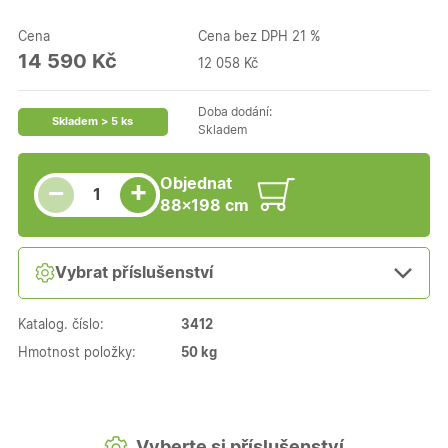
Cena
Cena bez DPH 21 %
14 590 Kč
12 058 Kč
Doba dodání:
Skladem > 5 ks
Skladem
Snížit množství
Počet kusů
Zvýšit množství
Objednat
+
−
88×198 cm
Vybrat příslušenství
Katalog. číslo:
3412
Hmotnost položky:
50 kg
Vyberte si příslušenství