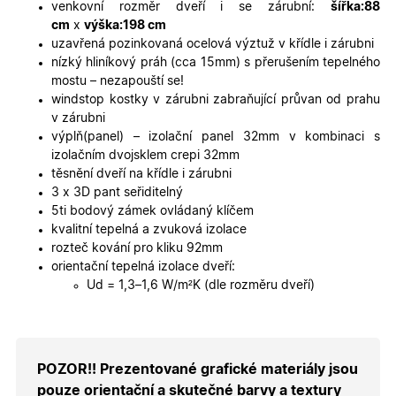
platné zp
venkovní rozměr dveří i se zárubní:
šířka:88
o použív
cm
x
výška:198 cm
jejich
webovýc
uzavřená pozinkovaná ocelová výztuž v křídle i zárubni
stránek.
nízký hliníkový práh (cca 15mm) s přerušením tepelného
CookieScriptConsent
5
Tento so
CookieScript
mostu – nezapouští se!
měsíců
cookie
.oknadverenamiru.cz
windstop kostky v zárubni zabraňující průvan od prahu
4
používá
týdny
služba
v zárubni
Cookie-
výplň(panel) – izolační panel 32mm v kombinaci s
Script.co
zapamato
izolačním dvojsklem crepi 32mm
předvole
těsnění dveří na křídle i zárubni
souhlasu
soubory
3 x 3D pant seřiditelný
cookie
5ti bodový zámek ovládaný klíčem
návštěvní
Je nutné,
kvalitní tepelná a zvuková izolace
banner
rozteč kování pro kliku 92mm
cookie
Cookie-
orientační tepelná izolace dveří:
Script.co
Ud = 1,3–1,6 W/m²K (dle rozměru dveří)
fungoval
správně.
X-Inspishop-User-
.oknadverenamiru.cz
1 měsíc
Tento so
Token
cookie je
nezbytný
bezpečné
POZOR!! Prezentované grafické materiály jsou
přihlášen
udržení
pouze orientační a skutečné barvy a textury