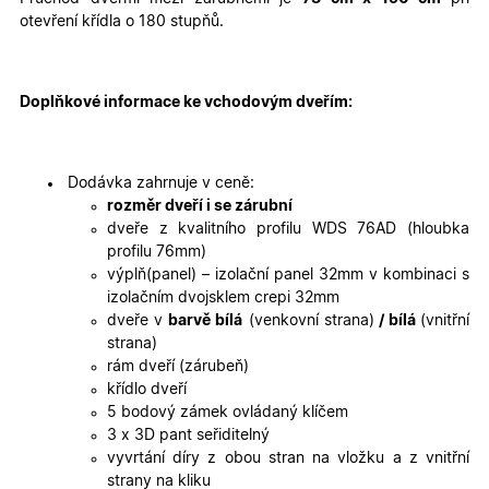
cookies
cookies
otevření křídla o 180 stupňů.
Marketingové
Funkční cookies
cookies
Doplňkové informace ke vchodovým dveřím:
Dodávka zahrnuje v ceně:
rozměr dveří i se zárubní
dveře z kvalitního profilu WDS 76AD (hloubka
profilu 76mm)
Nezbytně nutné cookies
Analytické cookies
výplň(panel) – izolační panel 32mm v kombinaci s
Marketingové cookies
Funkční cookies
izolačním dvojsklem crepi 32mm
dveře v
barvě bílá
(venkovní strana)
/ bílá
(vnitřní
Nezbytně nutné soubory cookie umožňují základní
strana)
funkce webových stránek, jako je přihlášení
uživatele a správa účtu. Webové stránky nelze bez
rám dveří (zárubeň)
nezbytně nutných souborů cookie správně používat.
křídlo dveří
Poskytovatel
/
5 bodový zámek ovládaný klíčem
Název
Vyprší
Popis
Doména
3 x 3D pant seřiditelný
vyvrtání díry z obou stran na vložku a z vnitřní
udid
.oknadverenamiru.cz
4
Tento co
týdny
se použív
strany na kliku