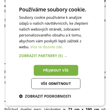
cenu
plastové dveře na míru
, popřípadě kvalitní
hliníkové
dveře na míru
, které výborně odolávají slunci a jsou
Používáme soubory cookie.
bezpečné.
Soubory cookie používáme k analýze
Skladem máme také jiné rozměry, dekory a
údajů o našich návštěvnících, ke zlepšení
provedení skladových dveří
Megan
:
našich webových stránek, zobrazení
personalizovaného obsahu a k tomu,
Jednokřídlé otevíravé DOVNITŘ | Jednokřídlé otevíravé
VEN | Dvoukřídlé otevíravé DOVNITŘ | Dvoukřídlé
abychom vám poskytli lepší zážitek z
otevíravé VEN
webu.
Více se dozvíte zde.
ZOBRAZIT PARTNERY
(5) →
Jak velký stavební otvor potřebujete pro tyto dveře?
PŘIJMOUT VŠE
Pro správné usazení dveří by
šířka
otvoru
měla
být
přibližně
92
cm
a
výška
přibližně
200 cm
.
Výška
stavebního otvoru je brána od čisté podlahy.
VŠE ODMÍTNOUT
ZOBRAZIT PODROBNOSTI
Jaký je průchod těmito dveřmi
?
Nezbytně nutné
Analytické
Průchod dveřmi mezi zárubněmi je
73 cm x 190 cm
při