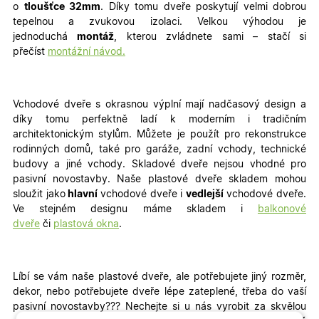
o
tloušťce 32mm
. Díky tomu dveře poskytují velmi dobrou
tepelnou a zvukovou izolaci. Velkou výhodou je
jednoduchá
montáž
, kterou zvládnete sami – stačí si
přečíst
montážní návod.
Vchodové dveře s okrasnou výplní mají nadčasový design a
díky tomu perfektně ladí k moderním i tradičním
architektonickým stylům. Můžete je použít pro rekonstrukce
rodinných domů, také pro garáže, zadní vchody, technické
budovy a jiné vchody
. Skladové dveře nejsou vhodné pro
pasivní novostavby. Naše plastové dveře skladem mohou
sloužit jako
hlavní
vchodové dveře i
vedlejší
vchodové dveře.
Ve stejném designu máme skladem i
balkonové
dveře
či
plastová okna
.
Líbí se vám naše plastové dveře, ale potřebujete jiný rozměr,
dekor, nebo potřebujete dveře lépe zateplené, třeba do vaší
pasivní novostavby???
Nechejte si u nás vyrobit za skvělou