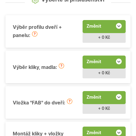
Změnit
Výběr profilu dveří +
panelu:
+ 0 Kč
Změnit
Výběr kliky, madla:
+ 0 Kč
Změnit
Vložka "FAB" do dveří:
+ 0 Kč
Změnit
Montáž kliky + vložky