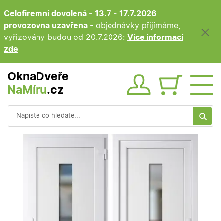
Celofiremní dovolená - 13.7 - 17.7.2026
provozovna uzavřena
- objednávky přijímáme,
vyřizovány budou od 20.7.2026:
Více informací
zde
OknaDveře
NaMíru
.cz
Obsah ko
Vyhledávání