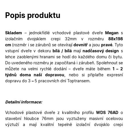
Popis produktu
Skladem
– jednokřídlé
vchodové plastové dveře
Megan
s
izolačním dvojsklem crepi 32mm v rozměru
88
x198
cm
(rozměr i se zárubní)
se otevírají
dovnitř
a jsou
pravé
. Tyto
vstupní dveře v dekoru
bílá / bílá
mají
nadčasový design
s
lehce zaoblenými hranami se hodí do každého domu či bytu.
Do uvedeného rozměru je započítaná i zárubeň. Spolehnout se
můžete na velmi rychlé dodání – dveře máte během
1 – 2
týdnů doma naší dopravou
, nebo si připlaťte expresní
dopravu do 3
–
5 pracovních dní Toptransem
.
Detailní informace:
Vchodové plastové dveře z kvalitního profilu
WDS 76AD
o
stavební hloubce 76mm jsou vyztuženy masivní ocelovou
výztuží a mají kvalitní tepelně izolační dvojsklo crepi