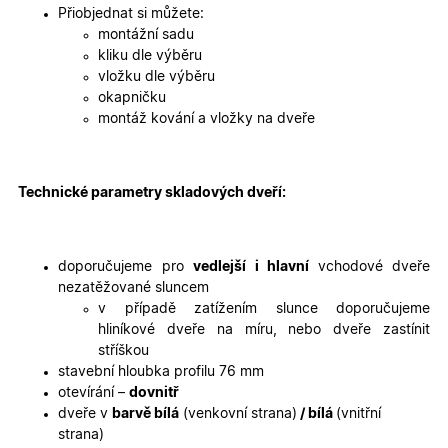
2 dny
jedinečn
Přiobjednat si můžete:
identifika
zařízení, 
montážní sadu
mají přís
kliku dle výběru
webové
stránce, 
vložku dle výběru
sledovala
okapničku
používání
zlepšila
montáž kování a vložky na dveře
uživatels
zkušenost
X-Inspishop-User-
oknadverenamiru.cz
1
Tento so
Variant
týden
cookie sl
Technické parametry skladových dveří:
k zobraze
specifick
verze str
a zajišťuj
Zásadách
konzisten
doporučujeme pro
vedlejší i hlavní
vchodové dveře
ochrany osobních údajů společnosti Google
uživatels
zážitek.
nezatěžované sluncem
v případě zatížením slunce doporučujeme
__cf_bm
29
Tento so
Cloudflare Inc.
minut
cookie se
.heureka.cz
hliníkové dveře na míru, nebo dveře zastínit
59
používá 
stříškou
sekund
rozlišení
lidmi a
stavební hloubka profilu 76 mm
roboty. T
otevírání –
dovnitř
pro web
přínosné,
dveře v
barvě bílá
(venkovní strana)
/ bílá
(vnitřní
bylo mož
strana)
podávat