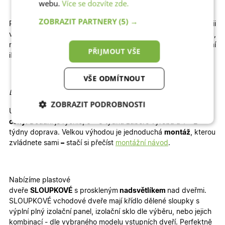
webu.
Více se dozvíte zde.
ZOBRAZIT PARTNERY
(5) →
Pokud na dveře spěcháte, navštivte naši kategorii
vchodové
Expresní
plastové dveře se zrychlenou výrobou,
nebo vchodové
Skladové
plastové dveře, které jsou k dodání
PŘIJMOUT VŠE
ihned
VŠE ODMÍTNOUT
Detailní informace:
ZOBRAZIT PODROBNOSTI
U vybrané konfigurace okamžitě vidíte konečnou
kalkulaci
ceny
. Dodání je rychlé, 6 – 8 týdnů zabere výroba a 1 – 2
Nezbytně nutné
Analytické
cookies
cookies
týdny doprava. Velkou výhodou je jednoduchá
montáž
, kterou
zvládnete sami
–
stačí si přečíst
montážní návod
.
Marketingové
Funkční cookies
cookies
Nabízíme plastové
dveře
SLOUPKOVÉ
s proskleným
nadsvětlíkem
nad dveřmi.
SLOUPKOVÉ vchodové dveře mají křídlo dělené sloupky s
výplní plný izolační panel, izolační sklo dle výběru, nebo jejich
kombinací - dle vybraného modelu vstupních dveří. Perfektně