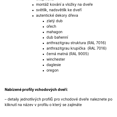
skupiny 
montáž kování a vložky na dveře
zobrazen
správnýc
světlík, nadsvětlík ke dveří
cen a ob
autentické dekory dřeva
X-Inspishop-Guest-
.oknadverenamiru.cz
1 měsíc
Tento so
zlatý dub
Cart
cookie se
ořech
používá 
uložení
mahagon
obsahu
dub bahenní
nákupní
košíku pr
anthrazitgrau struktura (RAL 7016)
nepřihlá
anthrazitgrau krupička (RAL 7016)
uživatele.
černá matná (RAL 9005)
X-Inspishop-
.oknadverenamiru.cz
1 měsíc
Tento so
winchester
Currency
cookie si
pamatuje
daglesie
zvolenou
oregon
měnu pr
správné
zobrazení
produktů 
shopu.
Nabízené profily vchodových dveří:
– detaily jednotlivých profilů pro vchodové dveře naleznete po
kliknutí na název v profilu o který se zajímáte
Poskytovatel
/
Název
Vyprší
Popis
Doména