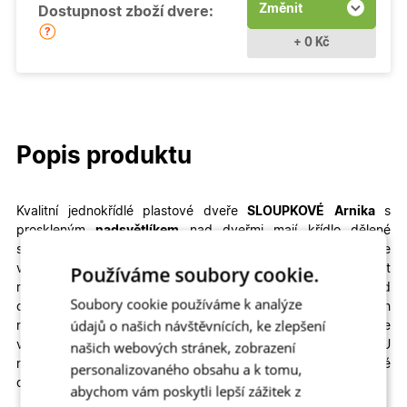
Změnit
Dostupnost zboží dvere:
+ 0 Kč
Popis produktu
Kvalitní jednokřídlé plastové dveře
SLOUPKOVÉ
Arnika
s
proskleným
nadsvětlíkem
nad dveřmi mají křídlo dělené
sloupky a
můžete si je přizpůsobit na míru. Vyrobíme vám je
Používáme soubory cookie.
ve
standartním termínu
. V konfiguraci si můžete navolit
rozměry, profily, prosklení i autentické dekory dřeva – od
Soubory cookie používáme k analýze
ořechu, přes zlatý dub až po antracit.
Konstrukce všech
údajů o našich návštěvnících, ke zlepšení
našich hlavních i vedlejších venkovních plastových dveří je
našich webových stránek, zobrazení
velmi odolná a zajistí vašemu domovu teplo, klid a bezpečí. U
nás najdete nejlepší poměr ceny a kvality na trhu. Vchodové
personalizovaného obsahu a k tomu,
dveře jsou za skvělou cenu!
abychom vám poskytli lepší zážitek z