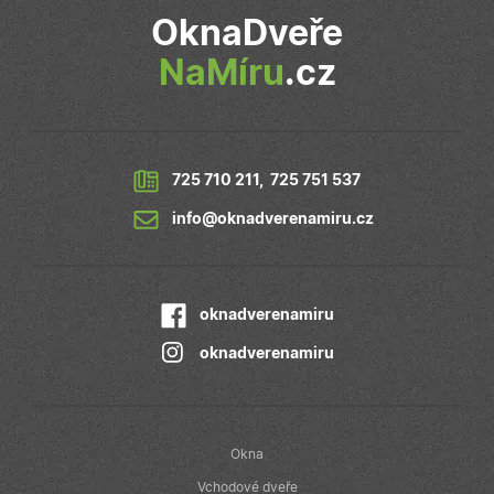
produktů, jako
je nabízení cen
OknaDveře
v reálném čase
od inzerentů
třetích stran
NaMíru
.cz
IDE
1 rok
Tento soubor
Google LLC
cookie
.doubleclick.net
nastavuje
společnost
Doubleclick a
provádí
725 710 211
,
725 751 537
informace o
tom, jak
koncový
info@oknadverenamiru.cz
uživatel používá
webové stránky
a jakoukoli
reklamu, kterou
koncový
uživatel mohl
oknadverenamiru
vidět před
návštěvou
oknadverenamiru
uvedeného
webu.
Okna
Vchodové dveře