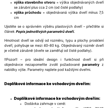
Variant
týden
cookie sl
výška stavebního otvoru
= výška objednávaných dveří
k zobraze
specifick
se zárubní plus cca 2 cm (od čisté podlahy)
verze str
výška průchodu
= objednávaná výška dveří mínus 7,5
a zajišťuj
Zásadách
konzisten
cm
ochrany osobních údajů společnosti Google
uživatels
zážitek.
Ujistěte se o správném výběru plastových dveří – přečtěte si
__cf_bm
29
Tento so
Cloudflare Inc.
článek
Popis jednotlivých parametrů dveří.
minut
cookie se
.heureka.cz
59
používá 
Hmotnost dveří se odvíjí od rozměru, typu a plochy prosklení
sekund
rozlišení
lidmi a
dveří, pohybuje se mezi 40–80 kg. Objednávaný rozměr dveří
roboty. T
je včetně zárubně (dveře se zaměřují od čisté podlahy).
pro web
přínosné,
bylo mož
!!Pozor!! – pro ideální design i funkčnost dveří si při
podávat
platné zp
objednávce nezapomeňte zvolit požadované
parametry
z
o použív
nabídky výše. Parametry najdete pod každými dveřmi.
jejich
webovýc
stránek.
Doplňkové informace ke vchodovým dveřím:
CookieScriptConsent
5
Tento so
CookieScript
měsíců
cookie
.oknadverenamiru.cz
4
používá
týdny
služba
Doplňkové informace ke vchodovým dveřím:
Cookie-
Script.co
Dodávka zahrnuje v ceně:
zapamato