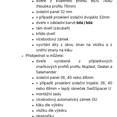
předvole
dveře z kvalitního profilu WDS 76AD
souhlasu
(hloubka profilu 76mm)
soubory
cookie
izolační panel 32 mm
návštěvní
v případě prosklení izolační dvojsklo 32mm
Je nutné,
banner
dveře v základní barvě
bílá / bílá
cookie
rám dveří (zárubeň)
Cookie-
Script.co
křídlo dveří
fungoval
vícebodový zámek
správně.
vyvrtání díry z obou stran na vložku a z
X-Inspishop-User-
.oknadverenamiru.cz
1 měsíc
Tento so
vnitřní strany na kliku
Token
cookie je
Přiobjednat si můžete:
nezbytný
bezpečné
dveře vyrobené z příplatkových
přihlášen
značkových profilů profilu Aluplast, Gealan a
udržení
uživatele
Salamander
přihláše
izolační panel 36, 40 nebo 48mm
během
návštěvy 
v případě prosklení izolační trojsklo 36, 40
shopu.
nebo 48mm + teplý rámeček SwiSSpacer U
X-Inspishop-User-
.oknadverenamiru.cz
1 měsíc
Tento so
montážní sadu
Groups
cookie
vícebodový automatický zámek GU
uchováv
informaci
kliku dle výběru
přiřazení
vložku dle výběru
uživatele
zákaznick
okapničku