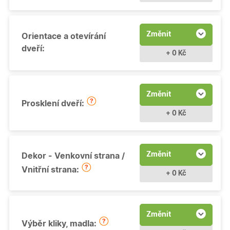
Změnit
Orientace a otevírání
dveří:
+ 0 Kč
Změnit
Prosklení dveří:
+ 0 Kč
Změnit
Dekor - Venkovní strana /
Vnitřní strana:
+ 0 Kč
Změnit
Výběr kliky, madla: