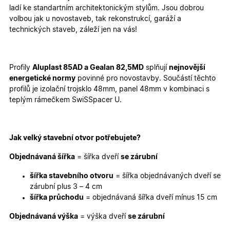
ladí ke standartním architektonickým stylům. Jsou dobrou
volbou jak u novostaveb
, tak
rekonstrukcí, garáží a
Nezbytně nutné cookies
Analytické cookies
technických staveb, záleží jen na vás!
Marketingové cookies
Funkční cookies
Nezbytně nutné soubory cookie umožňují základní
funkce webových stránek, jako je přihlášení
Profily
Aluplast 85AD a Gealan 82,5MD
splňují
nejnovější
uživatele a správa účtu. Webové stránky nelze bez
energetické normy
povinné pro novostavby. Součástí těchto
nezbytně nutných souborů cookie správně používat.
profilů je izolační trojsklo 48mm, panel 48mm v kombinaci s
Poskytovatel
/
teplým rámečkem SwiSSpacer U.
Název
Vyprší
Popis
Doména
udid
.oknadverenamiru.cz
4
Tento co
týdny
se použív
2 dny
jedinečn
Jak velký stavební otvor potřebujete?
identifika
zařízení, 
Objednávaná šířka
= šířka dveří
se zárubní
mají přís
webové
stránce, 
šířka stavebního otvoru
= šířka objednávaných dveří se
sledovala
zárubní plus 3 – 4 cm
používání
zlepšila
šířka průchodu
= objednávaná šířka dveří mínus 15 cm
uživatels
zkušenost
Objednávaná výška
= výška dveří
se zárubní
X-Inspishop-User-
oknadverenamiru.cz
1
Tento so