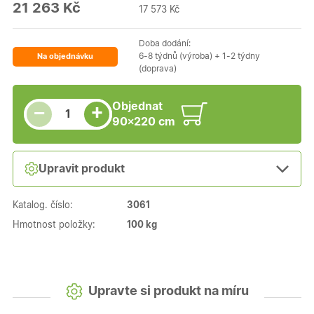
21 263 Kč
17 573 Kč
Doba dodání:
6-8 týdnů (výroba) + 1-2 týdny
Na objednávku
(doprava)
Snížit množství
Počet kusů
Zvýšit množství
Objednat
+
−
90×220 cm
Upravit produkt
Katalog. číslo:
3061
Hmotnost položky:
100 kg
Upravte si produkt na míru