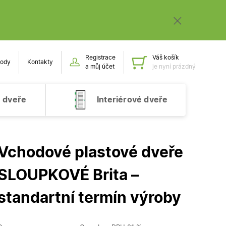
Registrace
Váš košík
ody
Kontakty
Obsah k
a můj účet
je nyní prázdný
 dveře
Interiérové dveře
Vchodové plastové dveře
SLOUPKOVÉ Brita –
standartní termín výroby