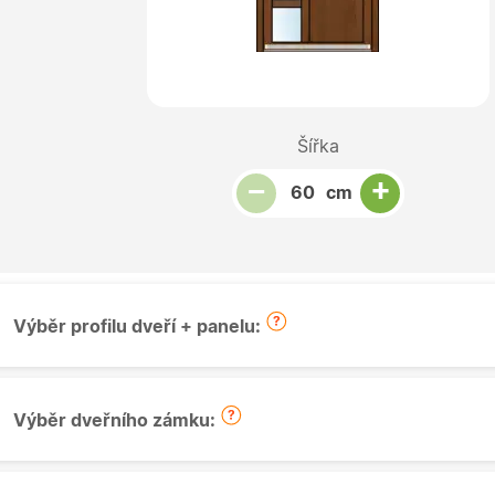
Šířka
Snížit množství
Počet kusů
Zvýšit množství
+
−
cm
Výběr profilu dveří + panelu:
Výběr dveřního zámku: