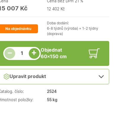
Cena
Cena bez DPH 21 %
15 007 Kč
12 402 Kč
Doba dodání:
6-8 týdnů (výroba) + 1-2 týdny
Na objednávku
(doprava)
Snížit množství
Počet kusů
Zvýšit množství
Objednat
+
−
60×150 cm
Upravit produkt
Katalog. číslo:
2524
Hmotnost položky:
55 kg