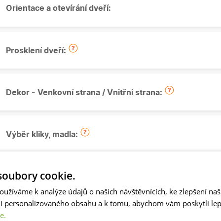
Orientace a otevírání dveří:
Prosklení dveří:
Dekor - Venkovní strana / Vnitřní strana:
Výběr kliky, madla:
oubory cookie.
Vložka "FAB" do dveří:
oužíváme k analýze údajů o našich návštěvnících, ke zlepšení na
ní personalizovaného obsahu a k tomu, abychom vám poskytli lepš
e.
Montáž kliky + vložky FAB