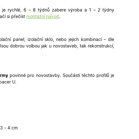
funkčními cookies.
í je rychlé, 6 – 8 týdnů zabere výroba a 1 – 2 týdny
ickými cookies
ovými cookies
ačí si přečíst
montážní návod
.
ování stavu relace.
erou vlastní
ka webu podporuje
sal Analytics - což
lační panel, izolační sklo, nebo jejich kombinací – dle
é služby Google.
alezen jako soubor
 Jsou dobrou volbou jak u
novostaveb
, tak
rekonstrukcí,
ch uživatelů
 stavu relace.
ikátoru klienta. Je
louží k výpočtu
provádí informace o
lytické přehledy
koli reklamu,
deného webu.
ormy
povinné pro novostavby. Součástí těchto profilů je
, jako je nabízení
pacer U.
provádí informace o
koli reklamu,
deného webu.
 3 – 4 cm