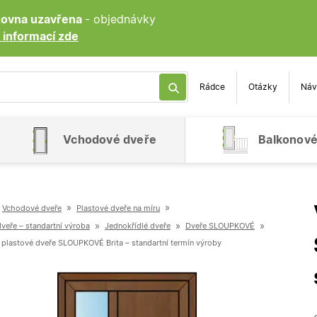
ozovna uzavřena
- objednávky
 informací zde
Rádce
Otázky
Náv
Vchodové dveře
Balkonové
»
»
Vchodové dveře
Plastové dveře na míru
»
»
»
veře – standartní výroba
Jednokřídlé dveře
Dveře SLOUPKOVÉ
plastové dveře SLOUPKOVÉ Brita – standartní termín výroby