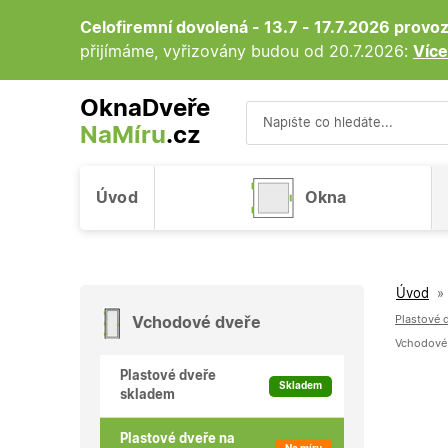
Celofiremní dovolená - 13.7 - 17.7.2026 prov
přijímáme, vyřizovány budou od 20.7.2026:
Více
OknaDveře
NaMíru
.cz
Vyhledávání
Úvod
Okna
Úvod
»
Plastové d
Vchodové dveře
Vchodové 
Plastové dveře
Skladem
skladem
Plastové dveře na