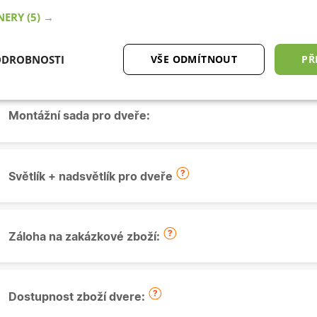
TNERY
(5) →
Okapnička:
ODROBNOSTI
VŠE ODMÍTNOUT
PŘ
tné
Analytické cookies
Marketingové
Fu
cookies
Montážní sada pro dveře:
Světlík + nadsvětlík pro dveře
ytně nutné cookies
Analytické cookies
Marketingové cookies
Funkční co
Záloha na zakázkové zboží:
ry cookie umožňují základní funkce webových stránek, jako je přihlášení uživatele a
zbytně nutných souborů cookie správně používat.
Poskytovatel
/
Vyprší
Popis
Doména
Dostupnost zboží dvere:
.oknadverenamiru.cz
4
Tento cookie se používá k jedinečné identifikaci 
týdny
přístup k webové stránce, aby sledovala používá