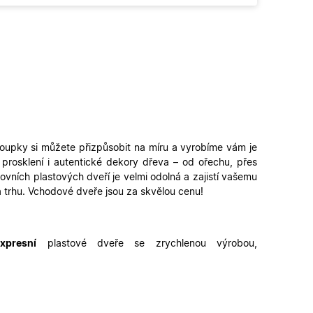
é verze stránky a
 lidmi a roboty. To
latné zprávy o
ipt.com k
ookie návštěvníků.
fungoval správně.
loupky
si můžete přizpůsobit na míru a vyrobíme vám je
řihlášení a udržení
, prosklení i autentické dekory dřeva – od ořechu, přes
u.
ovních plastových dveří je velmi odolná a zajistí vašemu
zení uživatele do
a trhu. Vchodové dveře jsou za skvělou cenu!
n a obsahu.
ahu nákupního
xpresní
plastové dveře se zrychlenou výrobou,
u pro správné