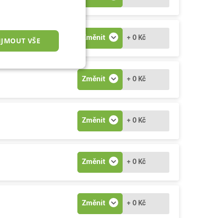
Změnit
+ 0 Kč
IJMOUT VŠE
nkční cookies
Změnit
+ 0 Kč
Změnit
+ 0 Kč
okies
Změnit
+ 0 Kč
 správa účtu. Webové
Změnit
+ 0 Kč
zařízení, která mají
ní a zlepšila