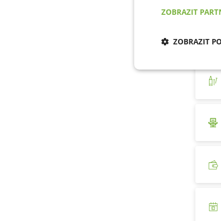
ZOBRAZIT PAR
ZOBRAZIT P
Nezbytně nu
cookies
Nezb
Nezbytně nutné soubo
stránky nelze bez ne
Název
udid