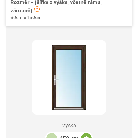
Rozměr - (šířka x výška, včetně rámu,
zárubně)
60cm x 150cm
Výška
Snížit množství
Počet kusů
Zvýšit množství
+