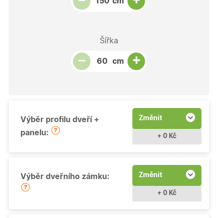
−
cm
Šířka
Snížit množství
Počet kusů
Zvýšit množství
+
−
cm
Změnit
Výběr profilu dveří +
panelu:
+ 0 Kč
Změnit
Výběr dveřního zámku:
+ 0 Kč