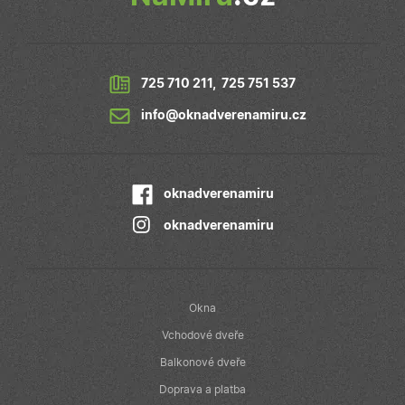
webové stránky
a jakoukoli
reklamu, kterou
koncový
uživatel mohl
vidět před
návštěvou
725 710 211
,
725 751 537
uvedeného
webu.
info@oknadverenamiru.cz
oknadverenamiru
oknadverenamiru
Okna
Vchodové dveře
Balkonové dveře
Doprava a platba