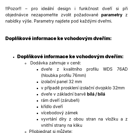
udid
.oknadverenamiru.cz
4
Tento co
!!Pozor!! – pro ideální design i funkčnost dveří si při
týdny
se použív
2 dny
jedinečn
objednávce nezapomeňte zvolit požadované
parametry
z
identifika
nabídky výše. Parametry najdete pod každými dveřmi.
zařízení, 
mají přís
webové
stránce, 
sledovala
Doplňkové informace ke vchodovým dveřím:
používání
zlepšila
uživatels
zkušenos
Doplňkové informace ke vchodovým dveřím:
Dodávka zahrnuje v ceně:
X-Inspishop-User-
oknadverenamiru.cz
1
Tento so
Variant
týden
cookie sl
dveře z kvalitního profilu WDS 76AD
k zobraze
(hloubka profilu 76mm)
specifick
verze str
izolační panel 32 mm
a zajišťuj
Zásadách
v případě prosklení izolační dvojsklo 32mm
konzisten
ochrany osobních údajů společnosti Google
uživatels
dveře v základní barvě
bílá / bílá
zážitek.
rám dveří (zárubeň)
__cf_bm
29
Tento so
Cloudflare Inc.
křídlo dveří
minut
cookie se
.heureka.cz
vícebodový zámek
59
používá 
sekund
rozlišení
vyvrtání díry z obou stran na vložku a z
lidmi a
vnitřní strany na kliku
roboty. T
pro web
Přiobjednat si můžete: