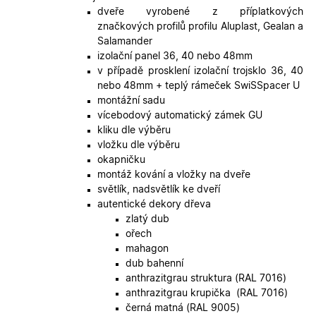
přínosné,
dveře vyrobené z příplatkových
bylo mož
podávat
značkových profilů profilu Aluplast, Gealan a
platné zp
Salamander
o použív
jejich
izolační panel 36, 40 nebo 48mm
webovýc
v případě prosklení izolační trojsklo 36, 40
stránek.
nebo 48mm + teplý rámeček SwiSSpacer U
CookieScriptConsent
5
Tento so
CookieScript
montážní sadu
měsíců
cookie
.oknadverenamiru.cz
4
používá
vícebodový automatický zámek GU
týdny
služba
kliku dle výběru
Cookie-
Script.co
vložku dle výběru
zapamato
okapničku
předvole
souhlasu
montáž kování a vložky na dveře
soubory
světlík, nadsvětlík ke dveří
cookie
návštěvn
autentické dekory dřeva
Je nutné,
zlatý dub
banner
cookie
ořech
Cookie-
mahagon
Script.co
fungoval
dub bahenní
správně.
anthrazitgrau struktura (RAL 7016)
X-Inspishop-User-
.oknadverenamiru.cz
1 měsíc
Tento so
anthrazitgrau krupička (RAL 7016)
Token
cookie je
černá matná (RAL 9005)
nezbytný