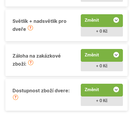
Změnit
Světlík + nadsvětlík pro
dveře
+ 0 Kč
Změnit
Záloha na zakázkové
zboží:
+ 0 Kč
Změnit
Dostupnost zboží dvere:
+ 0 Kč