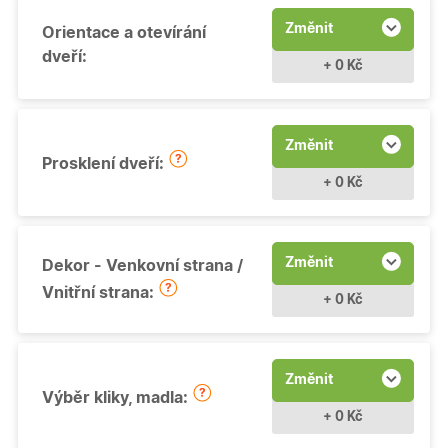
Změnit
Orientace a otevírání
dveří:
+ 0 Kč
Změnit
Prosklení dveří:
+ 0 Kč
Změnit
Dekor - Venkovní strana /
Vnitřní strana:
+ 0 Kč
Změnit
Výběr kliky, madla:
+ 0 Kč