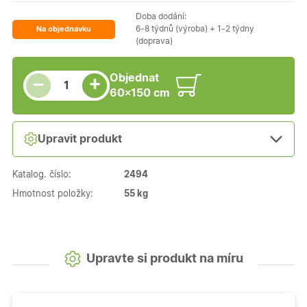
Doba dodání:
6-8 týdnů (výroba) + 1-2 týdny
Na objednávku
(doprava)
Snížit množství
Počet kusů
Zvýšit množství
Objednat
+
−
60×150 cm
Upravit produkt
Katalog. číslo:
2494
Hmotnost položky:
55 kg
Upravte si produkt na míru