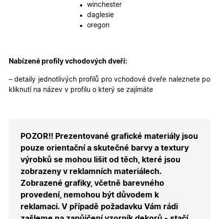
bezpečné
winchester
přihlášen
daglesie
udržení
uživatele
oregon
přihláše
během
návštěvy 
shopu.
Nabízené profily vchodových dveří:
X-Inspishop-User-
.oknadverenamiru.cz
1 měsíc
Tento so
Groups
cookie
uchováv
– detaily jednotlivých profilů pro vchodové dveře naleznete po
informaci
kliknutí na název v profilu o který se zajímáte
přiřazení
uživatele
zákaznic
skupiny 
zobrazen
správnýc
cen a ob
POZOR!! Prezentované grafické materiály jsou
pouze orientační a skutečné barvy a textury
X-Inspishop-Guest-
.oknadverenamiru.cz
1 měsíc
Tento so
Cart
cookie se
výrobků se mohou lišit od těch, které jsou
používá 
uložení
zobrazeny v reklamních materiálech.
obsahu
nákupní
Zobrazené grafiky, včetně barevného
košíku p
provedení, nemohou být důvodem k
nepřihlá
uživatele.
reklamaci. V případě požadavku Vám rádi
X-Inspishop-
.oknadverenamiru.cz
1 měsíc
Tento so
zašleme na zapůjčení vzorník dekorů - stačí