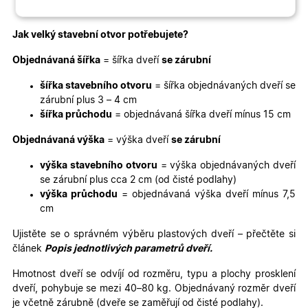
Nezbytně nutné
Analytické
cookies
cookies
Jak velký stavební otvor potřebujete?
Objednávaná šířka
= šířka dveří
se zárubní
Marketingové
Funkční cookies
šířka stavebního otvoru
= šířka objednávaných dveří se
cookies
zárubní plus 3 – 4 cm
šířka průchodu
= objednávaná šířka dveří mínus 15 cm
Objednávaná výška
= výška dveří
se zárubní
výška stavebního otvoru
= výška objednávaných dveří
se zárubní plus cca 2 cm (od čisté podlahy)
Nezbytně nutné cookies
Analytické cookies
výška průchodu
= objednávaná výška dveří mínus 7,5
cm
Marketingové cookies
Funkční cookies
Ujistěte se o správném výběru plastových dveří – přečtěte si
Nezbytně nutné soubory cookie umožňují základní
funkce webových stránek, jako je přihlášení uživatele
článek
Popis jednotlivých parametrů dveří.
a správa účtu. Webové stránky nelze bez nezbytně
nutných souborů cookie správně používat.
Hmotnost dveří se odvíjí od rozměru, typu a plochy prosklení
Poskytovatel
/
dveří, pohybuje se mezi 40–80 kg. Objednávaný rozměr dveří
Název
Vyprší
Popis
Doména
je včetně zárubně (dveře se zaměřují od čisté podlahy).