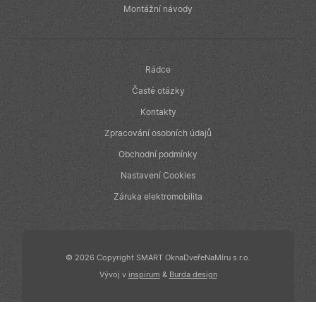
Montážní návody
Rádce
Časté otázky
Kontakty
Zpracování osobních údajů
Obchodní podmínky
Nastavení Cookies
Záruka elektromobilita
© 2026 Copyright SMART OknaDveřeNaMíru s.r.o.
Vývoj v
inspirum
&
Burda design