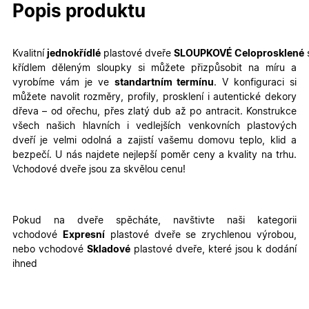
Popis produktu
Kvalitní
jednokřídlé
plastové dveře
SLOUPKOVÉ Celoprosklené
křídlem děleným sloupky
si můžete přizpůsobit na míru a
vyrobíme vám je ve
standartním termínu
. V konfiguraci si
můžete navolit rozměry, profily, prosklení i autentické dekory
dřeva – od ořechu, přes zlatý dub až po antracit.
Konstrukce
všech našich hlavních i vedlejších venkovních plastových
dveří je velmi odolná a zajistí vašemu domovu teplo, klid a
bezpečí. U nás najdete nejlepší poměr ceny a kvality na trhu.
Vchodové dveře jsou za skvělou cenu!
Pokud na dveře spěcháte, navštivte naši kategorii
vchodové
Expresní
plastové dveře se zrychlenou výrobou,
nebo vchodové
Skladové
plastové dveře, které jsou k dodání
ihned