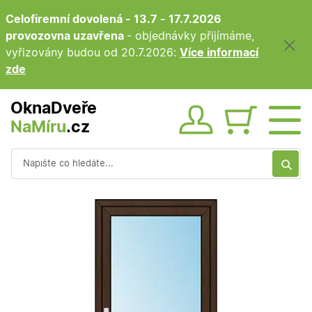
Celofiremní dovolená - 13.7 - 17.7.2026
provozovna uzavřena
- objednávky přijímáme,
vyřizovány budou od 20.7.2026:
Více informací
zde
OknaDveře
NaMíru
.cz
Obsah ko
Vyhledávání