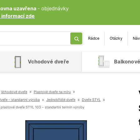
ozovna uzavřena
- objednávky
 informací zde
Rádce
Otázky
Náv
Vchodové dveře
Balkonové
»
»
Vchodové dveře
Plastové dveře na míru
»
»
»
veře – standartní výroba
Jednokřídlé dveře
Dveře STYL
plastové dveře STYL 103 – standartní termín výroby