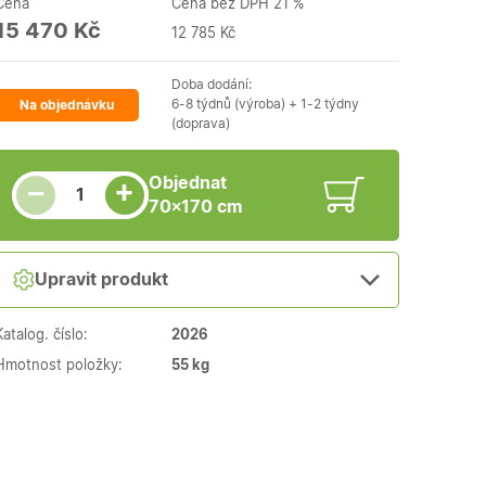
Cena
Cena bez DPH 21 %
15 470 Kč
12 785 Kč
Doba dodání:
6-8 týdnů (výroba) + 1-2 týdny
Na objednávku
(doprava)
Snížit množství
Počet kusů
Zvýšit množství
Objednat
+
−
70×170 cm
Upravit produkt
Katalog. číslo:
2026
Hmotnost položky:
55 kg