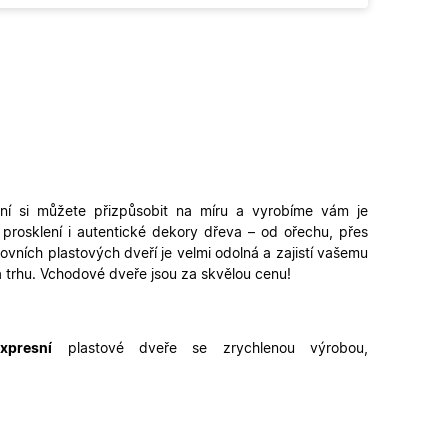
é verze stránky a
 lidmi a roboty. To
latné zprávy o
ipt.com k
ookie návštěvníků.
fungoval správně.
lní
si můžete přizpůsobit na míru a vyrobíme vám je
řihlášení a udržení
, prosklení i autentické dekory dřeva – od ořechu, přes
u.
ovních plastových dveří je velmi odolná a zajistí vašemu
zení uživatele do
a trhu. Vchodové dveře jsou za skvělou cenu!
n a obsahu.
ahu nákupního
xpresní
plastové dveře se zrychlenou výrobou,
u pro správné