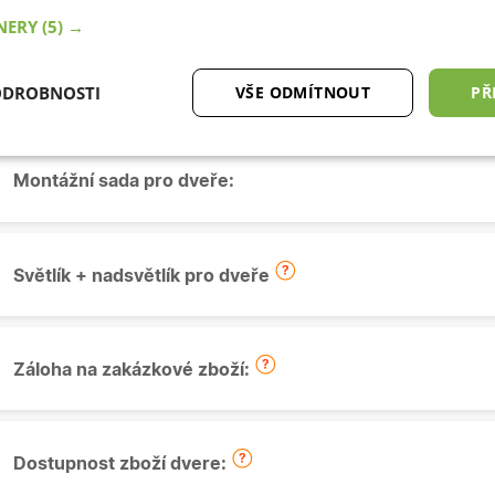
TNERY
(5) →
Okapnička:
ODROBNOSTI
VŠE ODMÍTNOUT
PŘ
tné
Analytické cookies
Marketingové
Fu
cookies
Montážní sada pro dveře:
Světlík + nadsvětlík pro dveře
ytně nutné cookies
Analytické cookies
Marketingové cookies
Funkční co
Záloha na zakázkové zboží:
ry cookie umožňují základní funkce webových stránek, jako je přihlášení uživatele a
zbytně nutných souborů cookie správně používat.
Poskytovatel
/
Vyprší
Popis
Doména
Dostupnost zboží dvere:
.oknadverenamiru.cz
4
Tento cookie se používá k jedinečné identifikaci 
týdny
přístup k webové stránce, aby sledovala používá