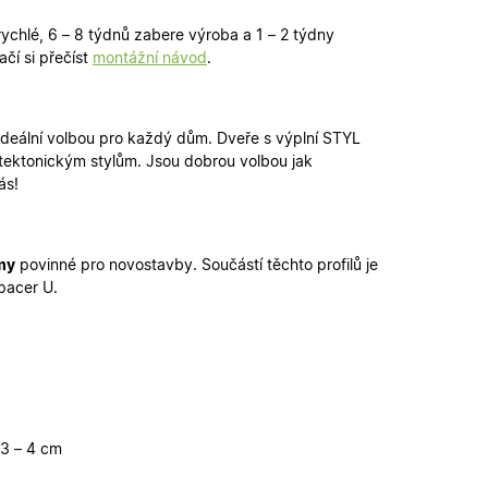
funkčními cookies.
 rychlé, 6 – 8 týdnů zabere výroba a 1 – 2 týdny
ickými cookies
ovými cookies
ačí si přečíst
montážní návod
.
ování stavu relace.
erou vlastní
ka webu podporuje
sal Analytics - což
 ideální volbou pro každý dům. Dveře s výplní STYL
é služby Google.
alezen jako soubor
hitektonickým stylům. Jsou dobrou volbou jak
ch uživatelů
 stavu relace.
ikátoru klienta. Je
ás!
louží k výpočtu
provádí informace o
lytické přehledy
koli reklamu,
deného webu.
my
povinné pro novostavby. Součástí těchto profilů je
, jako je nabízení
pacer U.
provádí informace o
koli reklamu,
deného webu.
 3 – 4 cm