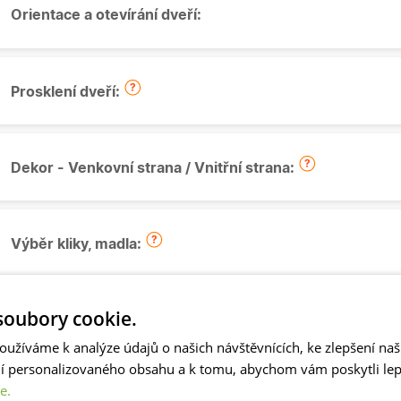
Orientace a otevírání dveří:
Prosklení dveří:
Dekor - Venkovní strana / Vnitřní strana:
Výběr kliky, madla:
oubory cookie.
Vložka "FAB" do dveří:
oužíváme k analýze údajů o našich návštěvnících, ke zlepšení na
ní personalizovaného obsahu a k tomu, abychom vám poskytli lepš
e.
Montáž kliky + vložky FAB