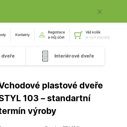
Registrace
Váš košík
ody
Kontakty
Obsah k
a můj účet
je nyní prázdný
 dveře
Interiérové dveře
Vchodové plastové dveře
STYL 103 – standartní
termín výroby