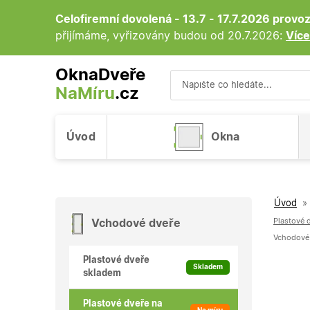
Celofiremní dovolená - 13.7 - 17.7.2026 prov
přijímáme, vyřizovány budou od 20.7.2026:
Více
OknaDveře
NaMíru
.cz
Vyhledávání
Úvod
Okna
Úvod
»
Plastové d
Vchodové dveře
Vchodové 
Plastové dveře
Skladem
skladem
Plastové dveře na