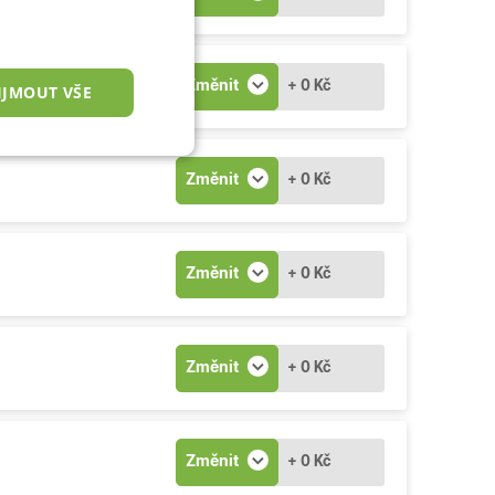
Změnit
+ 0 Kč
IJMOUT VŠE
nkční cookies
Změnit
+ 0 Kč
Změnit
+ 0 Kč
okies
Změnit
+ 0 Kč
 správa účtu. Webové
Změnit
+ 0 Kč
zařízení, která mají
ní a zlepšila