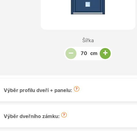
Šířka
Snížit množství
Počet kusů
Zvýšit množství
+
−
cm
Výběr profilu dveří + panelu:
Výběr dveřního zámku: