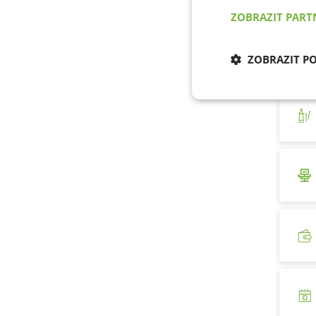
ZOBRAZIT PAR
ZOBRAZIT P
Nezbytně nu
cookies
Nezb
Nezbytně nutné soubo
stránky nelze bez ne
Název
udid