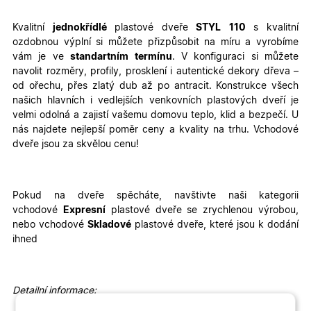
Kvalitní
jednokřídlé
plastové dveře
STYL
110
s kvalitní
ozdobnou výplní
si můžete přizpůsobit na míru a vyrobíme
vám je ve
standartním termínu
. V konfiguraci si můžete
navolit rozměry, profily, prosklení i autentické dekory dřeva –
od ořechu, přes zlatý dub až po antracit.
Konstrukce všech
našich hlavních i vedlejších venkovních plastových dveří je
velmi odolná a zajistí vašemu domovu teplo, klid a bezpečí. U
nás najdete nejlepší poměr ceny a kvality na trhu. Vchodové
dveře jsou za skvělou cenu!
Pokud na dveře spěcháte, navštivte naši kategorii
vchodové
Expresní
plastové dveře se zrychlenou výrobou,
nebo vchodové
Skladové
plastové dveře, které jsou k dodání
ihned
Detailní informace: