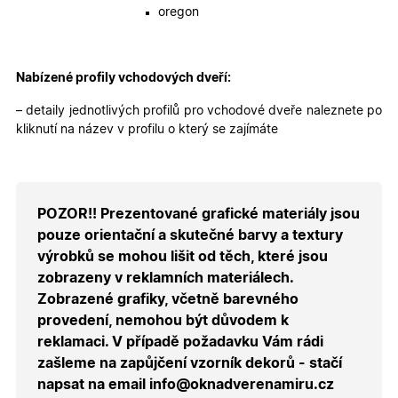
přihláše
oregon
během
návštěvy 
shopu.
X-Inspishop-User-
.oknadverenamiru.cz
1 měsíc
Tento so
Nabízené profily vchodových dveří:
Groups
cookie
uchováv
informaci
– detaily jednotlivých profilů pro vchodové dveře naleznete po
přiřazení
kliknutí na název v profilu o který se zajímáte
uživatele
zákaznick
skupiny 
zobrazen
správnýc
cen a ob
POZOR!! Prezentované grafické materiály jsou
X-Inspishop-Guest-
.oknadverenamiru.cz
1 měsíc
Tento so
Cart
cookie se
pouze orientační a skutečné barvy a textury
používá 
uložení
výrobků se mohou lišit od těch, které jsou
obsahu
zobrazeny v reklamních materiálech.
nákupní
košíku pr
Zobrazené grafiky, včetně barevného
nepřihlá
uživatele.
provedení, nemohou být důvodem k
reklamaci. V případě požadavku Vám rádi
X-Inspishop-
.oknadverenamiru.cz
1 měsíc
Tento so
Currency
cookie si
zašleme na zapůjčení vzorník dekorů - stačí
pamatuje
zvolenou
napsat na email info@oknadverenamiru.cz
měnu pr