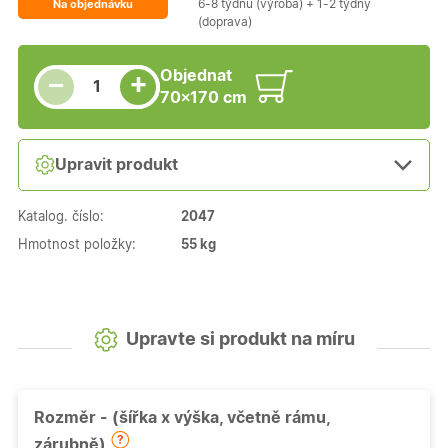
6-8 týdnů (výroba) + 1-2 týdny
Na objednávku
(doprava)
Snížit množství
Počet kusů
Zvýšit množství
Objednat
+
−
70×170 cm
Upravit produkt
Katalog. číslo:
2047
Hmotnost položky:
55 kg
Upravte si produkt na míru
Rozměr - (šířka x výška, včetně rámu,
zárubně)