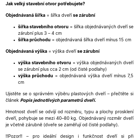
Jak velký stavební otvor potřebujete?
Objednávaná šířka
= šířka dveří
se zárubní
Marketingové
Funkční cookies
cookies
šířka stavebního otvoru
= šířka objednávaných dveří se
zárubní plus 3 – 4 cm
šířka průchodu
= objednávaná šířka dveří mínus 15 cm
Objednávaná výška
= výška dveří
se zárubní
výška stavebního otvoru
= výška objednávaných dveří
Nezbytně nutné cookies
Analytické cookies
se zárubní plus cca 2 cm (od čisté podlahy)
výška průchodu
= objednávaná výška dveří mínus 7,5
Marketingové cookies
Funkční cookies
cm
Nezbytně nutné soubory cookie umožňují základní
funkce webových stránek, jako je přihlášení
Ujistěte se o správném výběru plastových dveří – přečtěte si
uživatele a správa účtu. Webové stránky nelze bez
článek
Popis jednotlivých parametrů dveří.
nezbytně nutných souborů cookie správně používat.
Hmotnost dveří se odvíjí od rozměru, typu a plochy prosklení
Poskytovatel
/
Název
Vyprší
Popis
Doména
dveří, pohybuje se mezi 40–80 kg. Objednávaný rozměr dveří
je včetně zárubně (dveře se zaměřují od čisté podlahy).
udid
.oknadverenamiru.cz
4
Tento co
týdny
se použív
2 dny
jedinečn
!!Pozor!! – pro ideální design i funkčnost dveří si při