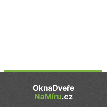
reklamu, kterou
koncový
uživatel mohl
vidět před
návštěvou
uvedeného
webu.
_fbp
2
Používá
Meta Platform Inc.
měsíce
Facebook k
.oknadverenamiru.cz
4
poskytování
týdny
řady reklamních
produktů, jako
je nabízení cen
v reálném čase
od inzerentů
třetích stran
IDE
1 rok
Tento soubor
Google LLC
cookie
.doubleclick.net
nastavuje
společnost
Doubleclick a
provádí
informace o
tom, jak
OknaDveře
koncový
uživatel používá
webové stránky
NaMíru
.cz
a jakoukoli
reklamu, kterou
koncový