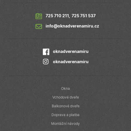
uživatel mohl
vidět před
návštěvou
uvedeného
725 710 211
,
725 751 537
webu.
info@oknadverenamiru.cz
oknadverenamiru
oknadverenamiru
Okna
Vchodové dveře
Balkonové dveře
Doprava a platba
Montážní návody