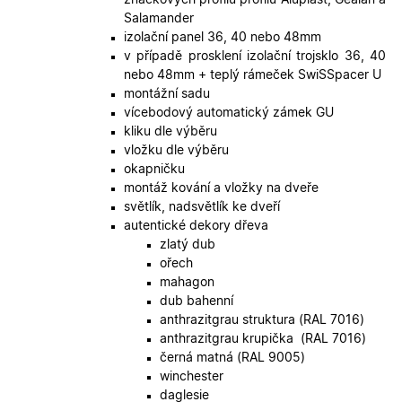
o použív
jejich
Salamander
webovýc
izolační panel 36, 40 nebo 48mm
stránek.
v případě prosklení izolační trojsklo 36, 40
CookieScriptConsent
5
Tento so
CookieScript
nebo 48mm + teplý rámeček SwiSSpacer U
měsíců
cookie
.oknadverenamiru.cz
4
používá
montážní sadu
týdny
služba
vícebodový automatický zámek GU
Cookie-
Script.co
kliku dle výběru
zapamato
vložku dle výběru
předvole
souhlasu
okapničku
soubory
montáž kování a vložky na dveře
cookie
návštěvní
světlík, nadsvětlík ke dveří
Je nutné,
autentické dekory dřeva
banner
cookie
zlatý dub
Cookie-
ořech
Script.co
fungoval
mahagon
správně.
dub bahenní
X-Inspishop-User-
.oknadverenamiru.cz
1 měsíc
Tento so
anthrazitgrau struktura (RAL 7016)
Token
cookie je
anthrazitgrau krupička (RAL 7016)
nezbytný
bezpečné
černá matná (RAL 9005)
přihlášen
winchester
udržení
uživatele
daglesie