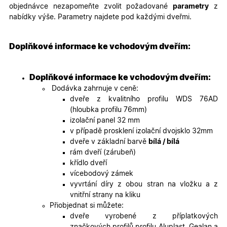
identifika
objednávce nezapomeňte zvolit požadované
parametry
z
zařízení, 
mají přís
nabídky výše. Parametry najdete pod každými dveřmi.
webové
stránce, 
sledovala
používání
Doplňkové informace ke vchodovým dveřím:
zlepšila
uživatels
zkušenost
Doplňkové informace ke vchodovým dveřím:
X-Inspishop-User-
oknadverenamiru.cz
1
Tento so
Variant
týden
cookie sl
Dodávka zahrnuje v ceně:
k zobraze
dveře z kvalitního profilu WDS 76AD
specifick
verze str
(hloubka profilu 76mm)
a zajišťuj
Zásadách
izolační panel 32 mm
konzisten
ochrany osobních údajů společnosti Google
uživatels
v případě prosklení izolační dvojsklo 32mm
zážitek.
dveře v základní barvě
bílá / bílá
__cf_bm
29
Tento so
Cloudflare Inc.
rám dveří (zárubeň)
minut
cookie se
.heureka.cz
křídlo dveří
59
používá 
sekund
rozlišení
vícebodový zámek
lidmi a
vyvrtání díry z obou stran na vložku a z
roboty. T
pro web
vnitřní strany na kliku
přínosné,
Přiobjednat si můžete:
bylo mož
podávat
dveře vyrobené z příplatkových
platné zp
značkových profilů profilu Aluplast, Gealan a