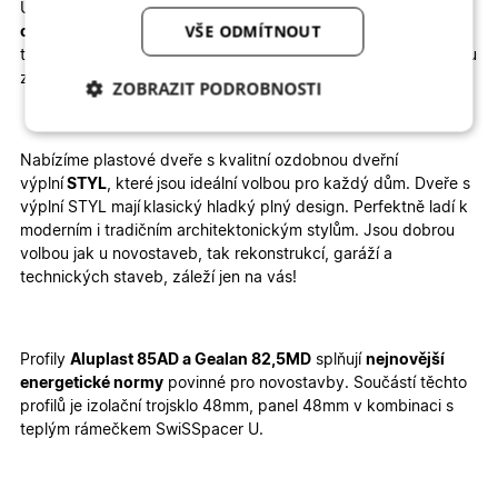
U vybrané konfigurace okamžitě vidíte konečnou
kalkulaci
VŠE ODMÍTNOUT
ceny
. Dodání je rychlé, 6 – 8 týdnů zabere výroba a 1 – 2
týdny doprava. Velkou výhodou je jednoduchá
montáž
, kterou
zvládnete sami
–
stačí si přečíst
montážní návod
.
ZOBRAZIT PODROBNOSTI
Nezbytně nutné
Analytické
cookies
cookies
Nabízíme plastové dveře s
kvalitní ozdobnou dveřní
výplní
STYL
, které
jsou ideální volbou pro každý dům. Dveře s
výplní STYL mají
klasický hladký plný design
. Perfektně ladí k
moderním i tradičním architektonickým stylům. Jsou dobrou
Marketingové
Funkční cookies
cookies
volbou jak u
novostaveb
, tak
rekonstrukcí, garáží a
technických staveb, záleží jen na vás!
Profily
Aluplast 85AD a Gealan 82,5MD
splňují
nejnovější
energetické normy
povinné pro novostavby. Součástí těchto
profilů je izolační trojsklo 48mm, panel 48mm v kombinaci s
Nezbytně nutné cookies
Analytické cookies
teplým rámečkem SwiSSpacer U.
Marketingové cookies
Funkční cookies
Nezbytně nutné soubory cookie umožňují základní