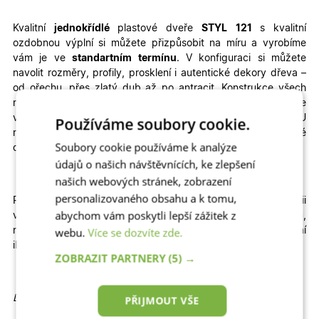
Kvalitní
jednokřídlé
plastové dveře
STYL
121
s kvalitní
ozdobnou výplní
si můžete přizpůsobit na míru a vyrobíme
vám je ve
standartním termínu
. V konfiguraci si můžete
navolit rozměry, profily, prosklení i autentické dekory dřeva –
od ořechu, přes zlatý dub až po antracit.
Konstrukce všech
našich hlavních i vedlejších venkovních plastových dveří je
velmi odolná a zajistí vašemu domovu teplo, klid a bezpečí. U
Používáme soubory cookie.
nás najdete nejlepší poměr ceny a kvality na trhu. Vchodové
Soubory cookie používáme k analýze
dveře jsou za skvělou cenu!
údajů o našich návštěvnících, ke zlepšení
našich webových stránek, zobrazení
personalizovaného obsahu a k tomu,
Pokud na dveře spěcháte, navštivte naši kategorii
abychom vám poskytli lepší zážitek z
vchodové
Expresní
plastové dveře se zrychlenou výrobou,
webu.
Více se dozvíte zde.
nebo vchodové
Skladové
plastové dveře, které jsou k dodání
ihned
ZOBRAZIT PARTNERY
(5) →
Detailní informace:
PŘIJMOUT VŠE