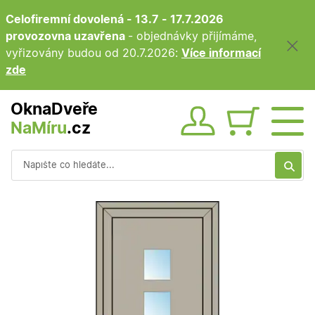
Celofiremní dovolená - 13.7 - 17.7.2026
provozovna uzavřena
- objednávky přijímáme,
vyřizovány budou od 20.7.2026:
Více informací
zde
OknaDveře
NaMíru
.cz
Obsah ko
Vyhledávání