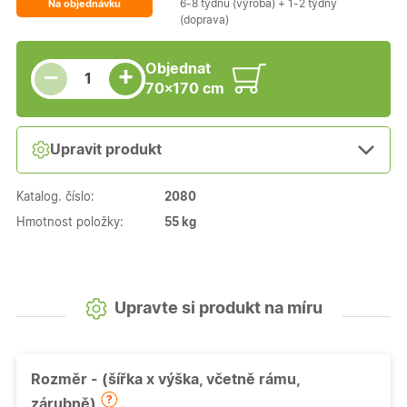
6-8 týdnů (výroba) + 1-2 týdny
Na objednávku
(doprava)
Snížit množství
Počet kusů
Zvýšit množství
Objednat
+
−
70×170 cm
Upravit produkt
Katalog. číslo:
2080
Hmotnost položky:
55 kg
Upravte si produkt na míru
Rozměr - (šířka x výška, včetně rámu,
zárubně)