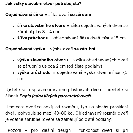
funkce webových stránek, jako je přihlášení
Jak velký stavební otvor potřebujete?
uživatele a správa účtu. Webové stránky nelze bez
nezbytně nutných souborů cookie správně používat.
Objednávaná šířka
= šířka dveří
se zárubní
Poskytovatel
/
Název
Vyprší
Popis
Doména
šířka stavebního otvoru
= šířka objednávaných dveří se
zárubní plus 3 – 4 cm
udid
.oknadverenamiru.cz
4
Tento co
týdny
se použív
šířka průchodu
= objednávaná šířka dveří mínus 15 cm
2 dny
jedinečn
identifika
Objednávaná výška
= výška dveří
se zárubní
zařízení, 
mají přís
webové
výška stavebního otvoru
= výška objednávaných dveří
stránce, 
sledovala
se zárubní plus cca 2 cm (od čisté podlahy)
používání
výška průchodu
= objednávaná výška dveří mínus 7,5
zlepšila
uživatels
cm
zkušenost
Ujistěte se o správném výběru plastových dveří – přečtěte si
X-Inspishop-User-
oknadverenamiru.cz
1
Tento so
Variant
týden
cookie sl
článek
Popis jednotlivých parametrů dveří.
k zobraze
specifick
Hmotnost dveří se odvíjí od rozměru, typu a plochy prosklení
verze str
a zajišťuj
dveří, pohybuje se mezi 40–80 kg. Objednávaný rozměr dveří
Zásadách
konzisten
je včetně zárubně (dveře se zaměřují od čisté podlahy).
ochrany osobních údajů společnosti Google
uživatels
zážitek.
!!Pozor!! – pro ideální design i funkčnost dveří si při