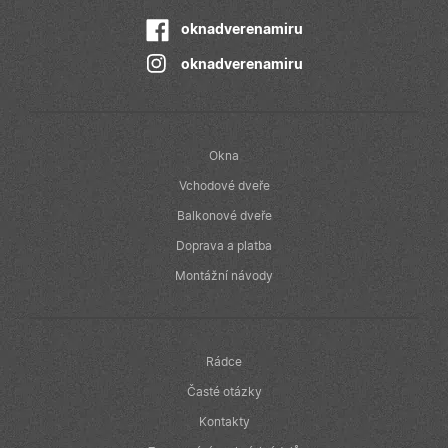
společnost
Doubleclick a
provádí
oknadverenamiru
informace o
tom, jak
oknadverenamiru
koncový
uživatel používá
webové stránky
a jakoukoli
reklamu, kterou
koncový
uživatel mohl
Okna
vidět před
návštěvou
Vchodové dveře
uvedeného
webu.
Balkonové dveře
Doprava a platba
Montážní návody
Rádce
Časté otázky
Kontakty