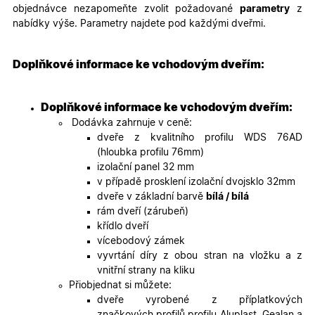
__cf_bm
29
Tento so
Cloudflare Inc.
objednávce nezapomeňte zvolit požadované
parametry
z
minut
cookie se
.heureka.cz
59
používá 
nabídky výše. Parametry najdete pod každými dveřmi.
sekund
rozlišení
lidmi a
roboty. T
pro web
Doplňkové informace ke vchodovým dveřím:
přínosné,
bylo mož
podávat
platné zp
Doplňkové informace ke vchodovým dveřím:
o použív
jejich
Dodávka zahrnuje v ceně:
webovýc
dveře z kvalitního profilu WDS 76AD
stránek.
(hloubka profilu 76mm)
CookieScriptConsent
5
Tento so
CookieScript
izolační panel 32 mm
měsíců
cookie
.oknadverenamiru.cz
4
používá
v případě prosklení izolační dvojsklo 32mm
týdny
služba
dveře v základní barvě
bílá / bílá
Cookie-
Script.co
rám dveří (zárubeň)
zapamato
křídlo dveří
předvole
souhlasu
vícebodový zámek
soubory
vyvrtání díry z obou stran na vložku a z
cookie
návštěvní
vnitřní strany na kliku
Je nutné,
Přiobjednat si můžete:
banner
cookie
dveře vyrobené z příplatkových
Cookie-
značkových profilů profilu Aluplast, Gealan a