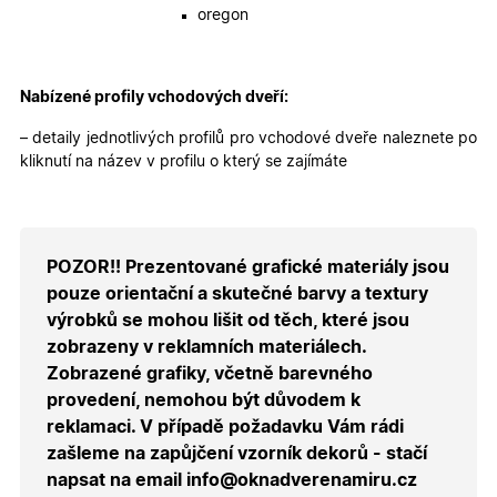
obsahu
oregon
nákupní
košíku pr
nepřihlá
uživatele.
Nabízené profily vchodových dveří:
X-Inspishop-
.oknadverenamiru.cz
1 měsíc
Tento so
Currency
cookie si
pamatuje
– detaily jednotlivých profilů pro vchodové dveře naleznete po
zvolenou
měnu pr
kliknutí na název v profilu o který se zajímáte
správné
zobrazení
produktů 
shopu.
POZOR!! Prezentované grafické materiály jsou
pouze orientační a skutečné barvy a textury
výrobků se mohou lišit od těch, které jsou
Poskytovatel
/
Název
Vyprší
Popis
Doména
zobrazeny v reklamních materiálech.
Poskytovatel
/
Název
Vyprší
Popis
Zobrazené grafiky, včetně barevného
_bra_functionality
.oknadverenamiru.cz
1
Tato cookie
Doména
měsíc
slouží k
Poskytovatel
/
provedení, nemohou být důvodem k
Název
Vyprší
Popis
zapamatován
_bra_perfor
.oknadverenamiru.cz
1 rok
Tato cookie
Doména
souhlasu s
reklamaci. V případě požadavku Vám rádi
slouží k
funkčními
zapamatování
_bra_target
.oknadverenamiru.cz
1 rok
Tato cookies
zašleme na zapůjčení vzorník dekorů - stačí
cookies.
souhlasu s
slouží k
analytickými
zapamatování
napsat na email info@oknadverenamiru.cz
cookies
souhlasu s