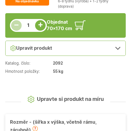
6-8 týdnů (výroba) + 1-2 týdny
Na objednávku
(doprava)
Snížit množství
Počet kusů
Zvýšit množství
Objednat
+
−
70×170 cm
Upravit produkt
Katalog. číslo:
2092
Hmotnost položky:
55 kg
Upravte si produkt na míru
Rozměr - (šířka x výška, včetně rámu,
zárubně)