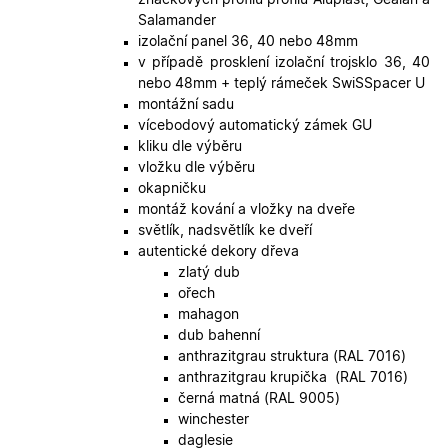
Salamander
izolační panel 36, 40 nebo 48mm
v případě prosklení izolační trojsklo 36, 40
nebo 48mm + teplý rámeček SwiSSpacer U
montážní sadu
vícebodový automatický zámek GU
kliku dle výběru
vložku dle výběru
okapničku
montáž kování a vložky na dveře
světlík, nadsvětlík ke dveří
autentické dekory dřeva
zlatý dub
ořech
mahagon
dub bahenní
anthrazitgrau struktura (RAL 7016)
anthrazitgrau krupička (RAL 7016)
černá matná (RAL 9005)
winchester
daglesie