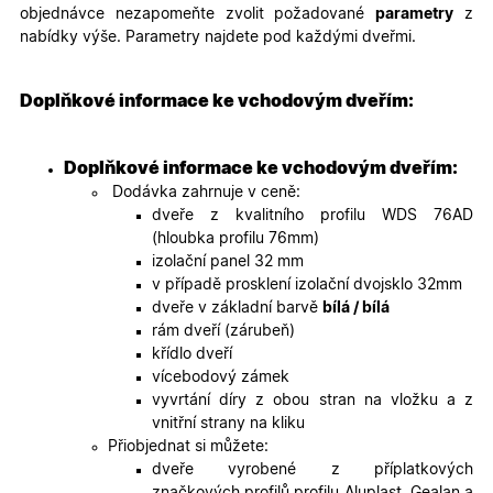
objednávce nezapomeňte zvolit požadované
parametry
z
nabídky výše. Parametry najdete pod každými dveřmi.
Doplňkové informace ke vchodovým dveřím:
Doplňkové informace ke vchodovým dveřím:
Dodávka zahrnuje v ceně:
dveře z kvalitního profilu WDS 76AD
(hloubka profilu 76mm)
izolační panel 32 mm
v případě prosklení izolační dvojsklo 32mm
dveře v základní barvě
bílá / bílá
rám dveří (zárubeň)
křídlo dveří
vícebodový zámek
vyvrtání díry z obou stran na vložku a z
vnitřní strany na kliku
Přiobjednat si můžete:
dveře vyrobené z příplatkových
značkových profilů profilu Aluplast, Gealan a