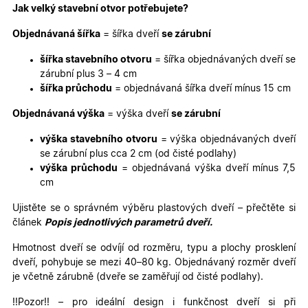
Jak velký stavební otvor potřebujete?
Objednávaná šířka
= šířka dveří
se zárubní
šířka stavebního otvoru
= šířka objednávaných dveří se
zárubní plus 3 – 4 cm
šířka průchodu
= objednávaná šířka dveří mínus 15 cm
Objednávaná výška
= výška dveří
se zárubní
výška stavebního otvoru
= výška objednávaných dveří
se zárubní plus cca 2 cm (od čisté podlahy)
výška průchodu
= objednávaná výška dveří mínus 7,5
cm
Ujistěte se o správném výběru plastových dveří – přečtěte si
článek
Popis jednotlivých parametrů dveří.
Hmotnost dveří se odvíjí od rozměru, typu a plochy prosklení
dveří, pohybuje se mezi 40–80 kg. Objednávaný rozměr dveří
je včetně zárubně (dveře se zaměřují od čisté podlahy).
!!Pozor!! – pro ideální design i funkčnost dveří si při