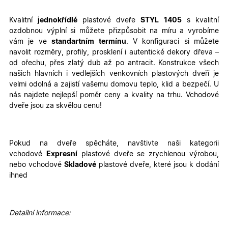
Kvalitní
jednokřídlé
plastové dveře
STYL
1405
s kvalitní
ozdobnou výplní
si můžete přizpůsobit na míru a vyrobíme
vám je ve
standartním termínu
. V konfiguraci si můžete
navolit rozměry, profily, prosklení i autentické dekory dřeva –
od ořechu, přes zlatý dub až po antracit.
Konstrukce všech
našich hlavních i vedlejších venkovních plastových dveří je
velmi odolná a zajistí vašemu domovu teplo, klid a bezpečí. U
nás najdete nejlepší poměr ceny a kvality na trhu. Vchodové
dveře jsou za skvělou cenu!
Pokud na dveře spěcháte, navštivte naši kategorii
vchodové
Expresní
plastové dveře se zrychlenou výrobou,
nebo vchodové
Skladové
plastové dveře, které jsou k dodání
ihned
Detailní informace: