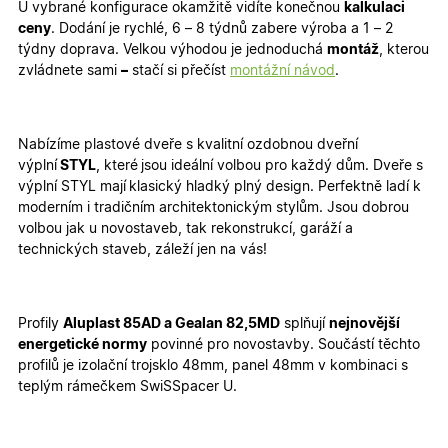
U vybrané konfigurace okamžitě vidíte konečnou
kalkulaci
ceny
. Dodání je rychlé, 6 – 8 týdnů zabere výroba a 1 – 2
týdny doprava. Velkou výhodou je jednoduchá
montáž
, kterou
zvládnete sami
–
stačí si přečíst
montážní návod
.
Nabízíme plastové dveře s
kvalitní ozdobnou dveřní
výplní
STYL
, které
jsou ideální volbou pro každý dům. Dveře s
výplní STYL mají
klasický hladký plný design
. Perfektně ladí k
moderním i tradičním architektonickým stylům. Jsou dobrou
volbou jak u
novostaveb
, tak
rekonstrukcí, garáží a
technických staveb, záleží jen na vás!
Profily
Aluplast 85AD a Gealan 82,5MD
splňují
nejnovější
energetické normy
povinné pro novostavby. Součástí těchto
profilů je izolační trojsklo 48mm, panel 48mm v kombinaci s
teplým rámečkem SwiSSpacer U.