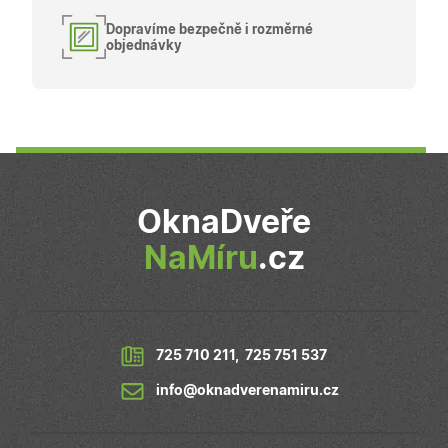
Dopravíme bezpečně i rozměrné
objednávky
OknaDveře
NaMíru
.cz
725 710 211
,
725 751 537
info@oknadverenamiru.cz