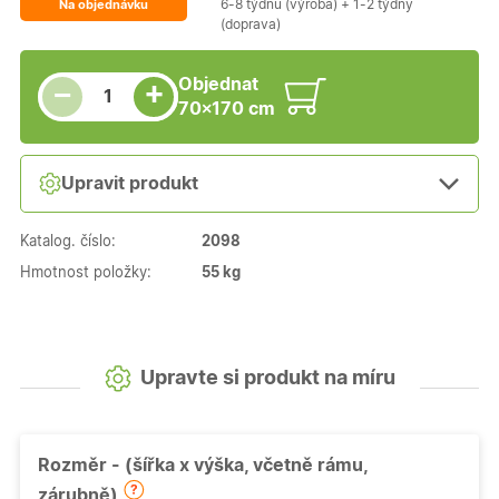
6-8 týdnů (výroba) + 1-2 týdny
Na objednávku
(doprava)
Snížit množství
Počet kusů
Zvýšit množství
Objednat
+
−
70×170 cm
Upravit produkt
Katalog. číslo:
2098
Hmotnost položky:
55 kg
Upravte si produkt na míru
Rozměr - (šířka x výška, včetně rámu,
zárubně)