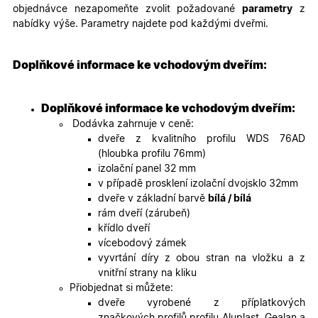
__cf_bm
29
Tento so
Cloudflare Inc.
objednávce nezapomeňte zvolit požadované
parametry
z
minut
cookie se
.heureka.cz
59
používá 
nabídky výše. Parametry najdete pod každými dveřmi.
sekund
rozlišení
lidmi a
roboty. T
pro web
Doplňkové informace ke vchodovým dveřím:
přínosné,
bylo mož
podávat
platné zp
Doplňkové informace ke vchodovým dveřím:
o použív
jejich
Dodávka zahrnuje v ceně:
webovýc
dveře z kvalitního profilu WDS 76AD
stránek.
(hloubka profilu 76mm)
CookieScriptConsent
5
Tento so
CookieScript
izolační panel 32 mm
měsíců
cookie
.oknadverenamiru.cz
4
používá
v případě prosklení izolační dvojsklo 32mm
týdny
služba
dveře v základní barvě
bílá / bílá
Cookie-
Script.co
rám dveří (zárubeň)
zapamato
křídlo dveří
předvole
souhlasu
vícebodový zámek
soubory
vyvrtání díry z obou stran na vložku a z
cookie
návštěvní
vnitřní strany na kliku
Je nutné,
Přiobjednat si můžete:
banner
cookie
dveře vyrobené z příplatkových
Cookie-
značkových profilů profilu Aluplast, Gealan a