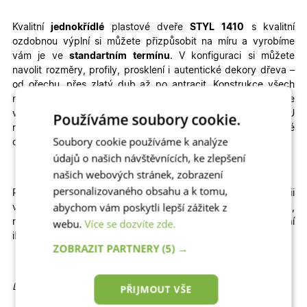
Kvalitní
jednokřídlé
plastové dveře
STYL
1410
s kvalitní
ozdobnou výplní
si můžete přizpůsobit na míru a vyrobíme
vám je ve
standartním termínu
. V konfiguraci si můžete
navolit rozměry, profily, prosklení i autentické dekory dřeva –
od ořechu, přes zlatý dub až po antracit.
Konstrukce všech
našich hlavních i vedlejších venkovních plastových dveří je
velmi odolná a zajistí vašemu domovu teplo, klid a bezpečí. U
Používáme soubory cookie.
nás najdete nejlepší poměr ceny a kvality na trhu. Vchodové
Soubory cookie používáme k analýze
dveře jsou za skvělou cenu!
údajů o našich návštěvnících, ke zlepšení
našich webových stránek, zobrazení
personalizovaného obsahu a k tomu,
Pokud na dveře spěcháte, navštivte naši kategorii
abychom vám poskytli lepší zážitek z
vchodové
Expresní
plastové dveře se zrychlenou výrobou,
webu.
Více se dozvíte zde.
nebo vchodové
Skladové
plastové dveře, které jsou k dodání
ihned
ZOBRAZIT PARTNERY
(5) →
Detailní informace:
PŘIJMOUT VŠE