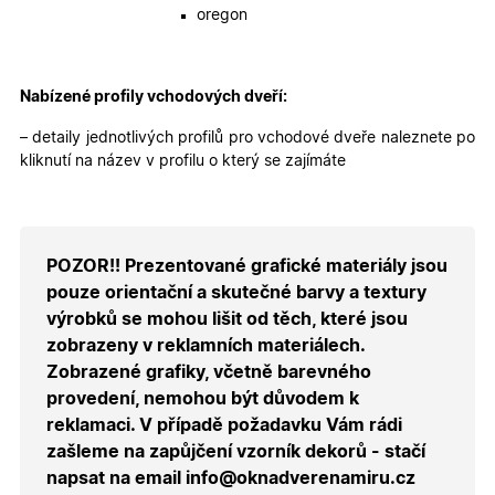
obsahu
oregon
nákupní
košíku pr
nepřihlá
uživatele.
Nabízené profily vchodových dveří:
X-Inspishop-
.oknadverenamiru.cz
1 měsíc
Tento so
Currency
cookie si
pamatuje
– detaily jednotlivých profilů pro vchodové dveře naleznete po
zvolenou
měnu pr
kliknutí na název v profilu o který se zajímáte
správné
zobrazení
produktů 
shopu.
POZOR!! Prezentované grafické materiály jsou
pouze orientační a skutečné barvy a textury
výrobků se mohou lišit od těch, které jsou
Poskytovatel
/
Název
Vyprší
Popis
Doména
zobrazeny v reklamních materiálech.
Poskytovatel
/
Název
Vyprší
Popis
Zobrazené grafiky, včetně barevného
_bra_functionality
.oknadverenamiru.cz
1
Tato cookie
Doména
měsíc
slouží k
Poskytovatel
/
provedení, nemohou být důvodem k
Název
Vyprší
Popis
zapamatován
_bra_perfor
.oknadverenamiru.cz
1 rok
Tato cookie
Doména
souhlasu s
reklamaci. V případě požadavku Vám rádi
slouží k
funkčními
zapamatování
_bra_target
.oknadverenamiru.cz
1 rok
Tato cookies
zašleme na zapůjčení vzorník dekorů - stačí
cookies.
souhlasu s
slouží k
analytickými
zapamatování
napsat na email info@oknadverenamiru.cz
cookies
souhlasu s