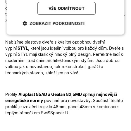
U vybrané konfigurace okamžitě vidíte konečnou
kalkulaci
VŠE ODMÍTNOUT
ceny
. Dodání je rychlé, 6 – 8 týdnů zabere výroba a 1 – 2
týdny doprava. Velkou výhodou je jednoduchá
montáž
, kterou
zvládnete sami
–
stačí si přečíst
montážní návod
.
ZOBRAZIT PODROBNOSTI
Nezbytně nutné
Analytické
cookies
cookies
Nabízíme plastové dveře s
kvalitní ozdobnou dveřní
výplní
STYL
, které
jsou ideální volbou pro každý dům. Dveře s
výplní STYL mají
klasický hladký plný design
. Perfektně ladí k
moderním i tradičním architektonickým stylům. Jsou dobrou
Marketingové
Funkční cookies
cookies
volbou jak u
novostaveb
, tak
rekonstrukcí, garáží a
technických staveb, záleží jen na vás!
Profily
Aluplast 85AD a Gealan 82,5MD
splňují
nejnovější
energetické normy
povinné pro novostavby. Součástí těchto
profilů je izolační trojsklo 48mm, panel 48mm v kombinaci s
Nezbytně nutné cookies
Analytické cookies
teplým rámečkem SwiSSpacer U.
Marketingové cookies
Funkční cookies
Nezbytně nutné soubory cookie umožňují základní