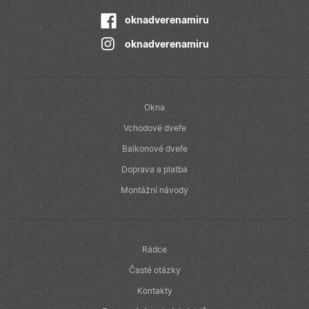
společnost
Doubleclick a
provádí
oknadverenamiru
informace o
tom, jak
oknadverenamiru
koncový
uživatel používá
webové stránky
a jakoukoli
reklamu, kterou
koncový
uživatel mohl
Okna
vidět před
návštěvou
Vchodové dveře
uvedeného
webu.
Balkonové dveře
Doprava a platba
Montážní návody
Rádce
Časté otázky
Kontakty