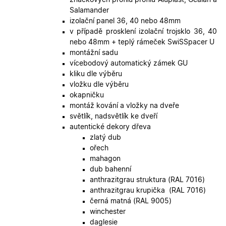
Script.co
fungoval
Salamander
správně.
izolační panel 36, 40 nebo 48mm
X-Inspishop-User-
.oknadverenamiru.cz
1 měsíc
Tento so
v případě prosklení izolační trojsklo 36, 40
Token
cookie je
nebo 48mm + teplý rámeček SwiSSpacer U
nezbytný
bezpečné
montážní sadu
přihlášen
vícebodový automatický zámek GU
udržení
uživatele
kliku dle výběru
přihláše
vložku dle výběru
během
návštěvy 
okapničku
shopu.
montáž kování a vložky na dveře
X-Inspishop-User-
.oknadverenamiru.cz
1 měsíc
Tento so
světlík, nadsvětlík ke dveří
Groups
cookie
autentické dekory dřeva
uchováv
informaci
zlatý dub
přiřazení
ořech
uživatele
zákaznick
mahagon
skupiny 
dub bahenní
zobrazen
správnýc
anthrazitgrau struktura (RAL 7016)
cen a ob
anthrazitgrau krupička (RAL 7016)
X-Inspishop-Guest-
.oknadverenamiru.cz
1 měsíc
Tento so
černá matná (RAL 9005)
Cart
cookie se
winchester
používá 
uložení
daglesie