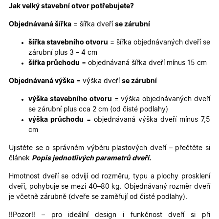
funkce webových stránek, jako je přihlášení
Jak velký stavební otvor potřebujete?
uživatele a správa účtu. Webové stránky nelze bez
nezbytně nutných souborů cookie správně používat.
Objednávaná šířka
= šířka dveří
se zárubní
Poskytovatel
/
Název
Vyprší
Popis
Doména
šířka stavebního otvoru
= šířka objednávaných dveří se
zárubní plus 3 – 4 cm
udid
.oknadverenamiru.cz
4
Tento co
týdny
se použív
šířka průchodu
= objednávaná šířka dveří mínus 15 cm
2 dny
jedinečn
identifika
Objednávaná výška
= výška dveří
se zárubní
zařízení, 
mají přís
webové
výška stavebního otvoru
= výška objednávaných dveří
stránce, 
sledovala
se zárubní plus cca 2 cm (od čisté podlahy)
používání
výška průchodu
= objednávaná výška dveří mínus 7,5
zlepšila
uživatels
cm
zkušenost
Ujistěte se o správném výběru plastových dveří – přečtěte si
X-Inspishop-User-
oknadverenamiru.cz
1
Tento so
Variant
týden
cookie sl
článek
Popis jednotlivých parametrů dveří.
k zobraze
specifick
Hmotnost dveří se odvíjí od rozměru, typu a plochy prosklení
verze str
a zajišťuj
dveří, pohybuje se mezi 40–80 kg. Objednávaný rozměr dveří
Zásadách
konzisten
je včetně zárubně (dveře se zaměřují od čisté podlahy).
ochrany osobních údajů společnosti Google
uživatels
zážitek.
!!Pozor!! – pro ideální design i funkčnost dveří si při