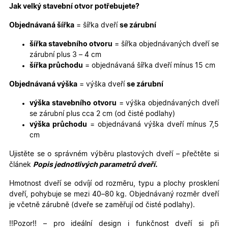
funkce webových stránek, jako je přihlášení
Jak velký stavební otvor potřebujete?
uživatele a správa účtu. Webové stránky nelze bez
nezbytně nutných souborů cookie správně používat.
Objednávaná šířka
= šířka dveří
se zárubní
Poskytovatel
/
Název
Vyprší
Popis
Doména
šířka stavebního otvoru
= šířka objednávaných dveří se
zárubní plus 3 – 4 cm
udid
.oknadverenamiru.cz
4
Tento co
týdny
se použív
šířka průchodu
= objednávaná šířka dveří mínus 15 cm
2 dny
jedinečn
identifika
Objednávaná výška
= výška dveří
se zárubní
zařízení, 
mají přís
webové
výška stavebního otvoru
= výška objednávaných dveří
stránce, 
sledovala
se zárubní plus cca 2 cm (od čisté podlahy)
používání
výška průchodu
= objednávaná výška dveří mínus 7,5
zlepšila
uživatels
cm
zkušenost
Ujistěte se o správném výběru plastových dveří – přečtěte si
X-Inspishop-User-
oknadverenamiru.cz
1
Tento so
Variant
týden
cookie sl
článek
Popis jednotlivých parametrů dveří.
k zobraze
specifick
Hmotnost dveří se odvíjí od rozměru, typu a plochy prosklení
verze str
a zajišťuj
dveří, pohybuje se mezi 40–80 kg. Objednávaný rozměr dveří
Zásadách
konzisten
je včetně zárubně (dveře se zaměřují od čisté podlahy).
ochrany osobních údajů společnosti Google
uživatels
zážitek.
!!Pozor!! – pro ideální design i funkčnost dveří si při