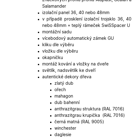
Script.co
fungoval
Salamander
správně.
izolační panel 36, 40 nebo 48mm
X-Inspishop-User-
.oknadverenamiru.cz
1 měsíc
Tento so
v případě prosklení izolační trojsklo 36, 40
Token
cookie je
nebo 48mm + teplý rámeček SwiSSpacer U
nezbytný
bezpečné
montážní sadu
přihlášen
vícebodový automatický zámek GU
udržení
uživatele
kliku dle výběru
přihláše
vložku dle výběru
během
návštěvy 
okapničku
shopu.
montáž kování a vložky na dveře
X-Inspishop-User-
.oknadverenamiru.cz
1 měsíc
Tento so
světlík, nadsvětlík ke dveří
Groups
cookie
autentické dekory dřeva
uchováv
informaci
zlatý dub
přiřazení
ořech
uživatele
zákaznick
mahagon
skupiny 
dub bahenní
zobrazen
správnýc
anthrazitgrau struktura (RAL 7016)
cen a ob
anthrazitgrau krupička (RAL 7016)
X-Inspishop-Guest-
.oknadverenamiru.cz
1 měsíc
Tento so
černá matná (RAL 9005)
Cart
cookie se
winchester
používá 
uložení
daglesie