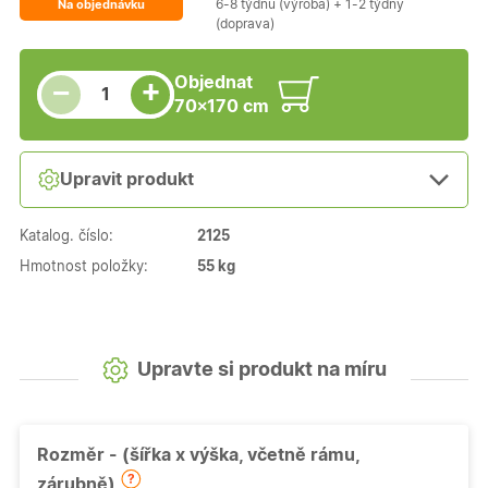
6-8 týdnů (výroba) + 1-2 týdny
Na objednávku
(doprava)
Snížit množství
Počet kusů
Zvýšit množství
Objednat
+
−
70×170 cm
Upravit produkt
Katalog. číslo:
2125
Hmotnost položky:
55 kg
Upravte si produkt na míru
Rozměr - (šířka x výška, včetně rámu,
zárubně)