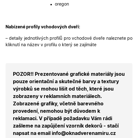
obsahu
oregon
nákupní
košíku pr
nepřihlá
uživatele.
Nabízené profily vchodových dveří:
X-Inspishop-
.oknadverenamiru.cz
1 měsíc
Tento so
Currency
cookie si
pamatuje
– detaily jednotlivých profilů pro vchodové dveře naleznete po
zvolenou
měnu pr
kliknutí na název v profilu o který se zajímáte
správné
zobrazení
produktů 
shopu.
POZOR!! Prezentované grafické materiály jsou
pouze orientační a skutečné barvy a textury
výrobků se mohou lišit od těch, které jsou
Poskytovatel
/
Název
Vyprší
Popis
Doména
zobrazeny v reklamních materiálech.
Poskytovatel
/
Název
Vyprší
Popis
Zobrazené grafiky, včetně barevného
_bra_functionality
.oknadverenamiru.cz
1
Tato cookie
Doména
měsíc
slouží k
Poskytovatel
/
provedení, nemohou být důvodem k
Název
Vyprší
Popis
zapamatován
_bra_perfor
.oknadverenamiru.cz
1 rok
Tato cookie
Doména
souhlasu s
reklamaci. V případě požadavku Vám rádi
slouží k
funkčními
zapamatování
_bra_target
.oknadverenamiru.cz
1 rok
Tato cookies
zašleme na zapůjčení vzorník dekorů - stačí
cookies.
souhlasu s
slouží k
analytickými
zapamatování
napsat na email info@oknadverenamiru.cz
cookies
souhlasu s