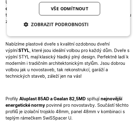
U vybrané konfigurace okamžitě vidíte konečnou
kalkulaci
VŠE ODMÍTNOUT
ceny
. Dodání je rychlé, 6 – 8 týdnů zabere výroba a 1 – 2
týdny doprava. Velkou výhodou je jednoduchá
montáž
, kterou
zvládnete sami
–
stačí si přečíst
montážní návod
.
ZOBRAZIT PODROBNOSTI
Nezbytně nutné
Analytické
cookies
cookies
Nabízíme plastové dveře s
kvalitní ozdobnou dveřní
výplní
STYL
, které
jsou ideální volbou pro každý dům. Dveře s
výplní STYL mají
klasický hladký plný design
. Perfektně ladí k
moderním i tradičním architektonickým stylům. Jsou dobrou
Marketingové
Funkční cookies
cookies
volbou jak u
novostaveb
, tak
rekonstrukcí, garáží a
technických staveb, záleží jen na vás!
Profily
Aluplast 85AD a Gealan 82,5MD
splňují
nejnovější
energetické normy
povinné pro novostavby. Součástí těchto
profilů je izolační trojsklo 48mm, panel 48mm v kombinaci s
Nezbytně nutné cookies
Analytické cookies
teplým rámečkem SwiSSpacer U.
Marketingové cookies
Funkční cookies
Nezbytně nutné soubory cookie umožňují základní