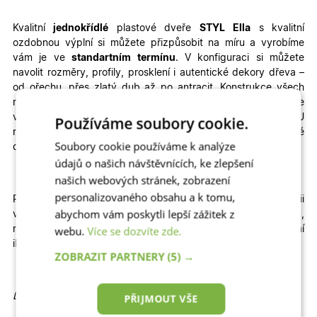
Kvalitní
jednokřídlé
plastové dveře
STYL
Ella
s kvalitní
ozdobnou výplní
si můžete přizpůsobit na míru a vyrobíme
vám je ve
standartním termínu
. V konfiguraci si můžete
navolit rozměry, profily, prosklení i autentické dekory dřeva –
od ořechu, přes zlatý dub až po antracit.
Konstrukce všech
našich hlavních i vedlejších venkovních plastových dveří je
velmi odolná a zajistí vašemu domovu teplo, klid a bezpečí. U
Používáme soubory cookie.
nás najdete nejlepší poměr ceny a kvality na trhu. Vchodové
Soubory cookie používáme k analýze
dveře jsou za skvělou cenu!
údajů o našich návštěvnících, ke zlepšení
našich webových stránek, zobrazení
personalizovaného obsahu a k tomu,
Pokud na dveře spěcháte, navštivte naši kategorii
abychom vám poskytli lepší zážitek z
vchodové
Expresní
plastové dveře se zrychlenou výrobou,
webu.
Více se dozvíte zde.
nebo vchodové
Skladové
plastové dveře, které jsou k dodání
ihned
ZOBRAZIT PARTNERY
(5) →
Detailní informace:
PŘIJMOUT VŠE