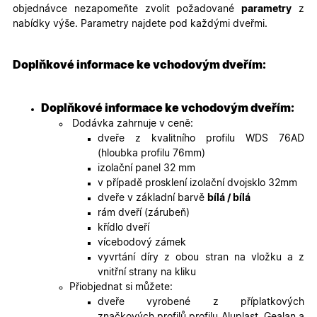
__cf_bm
29
Tento so
Cloudflare Inc.
objednávce nezapomeňte zvolit požadované
parametry
z
minut
cookie se
.heureka.cz
59
používá 
nabídky výše. Parametry najdete pod každými dveřmi.
sekund
rozlišení
lidmi a
roboty. T
pro web
Doplňkové informace ke vchodovým dveřím:
přínosné,
bylo mož
podávat
platné zp
Doplňkové informace ke vchodovým dveřím:
o použív
jejich
Dodávka zahrnuje v ceně:
webovýc
dveře z kvalitního profilu WDS 76AD
stránek.
(hloubka profilu 76mm)
CookieScriptConsent
5
Tento so
CookieScript
izolační panel 32 mm
měsíců
cookie
.oknadverenamiru.cz
4
používá
v případě prosklení izolační dvojsklo 32mm
týdny
služba
dveře v základní barvě
bílá / bílá
Cookie-
Script.co
rám dveří (zárubeň)
zapamato
křídlo dveří
předvole
souhlasu
vícebodový zámek
soubory
vyvrtání díry z obou stran na vložku a z
cookie
návštěvní
vnitřní strany na kliku
Je nutné,
Přiobjednat si můžete:
banner
cookie
dveře vyrobené z příplatkových
Cookie-
značkových profilů profilu Aluplast, Gealan a