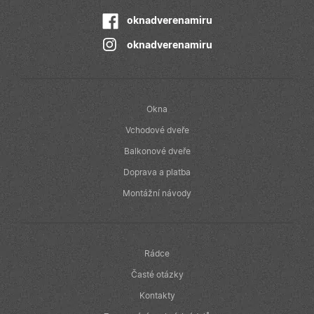
společnost
Doubleclick a
provádí
oknadverenamiru
informace o
tom, jak
oknadverenamiru
koncový
uživatel používá
webové stránky
a jakoukoli
reklamu, kterou
koncový
uživatel mohl
Okna
vidět před
návštěvou
Vchodové dveře
uvedeného
webu.
Balkonové dveře
Doprava a platba
Montážní návody
Rádce
Časté otázky
Kontakty