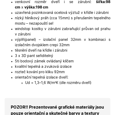
platné zp
venkovní rozměr dveří i se zárubní:
šířka:98
o použív
cm
x
výška:198 cm
jejich
webovýc
uzavřená pozinkovaná ocelová výztuž v křídle i zárubni
stránek.
nízký hliníkový práh (cca 15mm) s přerušením tepelného
CookieScriptConsent
5
Tento so
CookieScript
mostu – nezapouští se!
měsíců
cookie
.oknadverenamiru.cz
windstop kostky v zárubni zabraňující průvan od prahu
4
používá
týdny
služba
v zárubni
Cookie-
výplň(panel) – izolační panel 32mm v kombinaci s
Script.co
zapamato
izolačním dvojsklem crepi 32mm
předvole
těsnění dveří na křídle i zárubni
souhlasu
soubory
3 x 3D pant seřiditelný
cookie
5ti bodový zámek ovládaný klíčem
návštěvní
Je nutné,
kvalitní tepelná a zvuková izolace
banner
rozteč kování pro kliku 92mm
cookie
Cookie-
orientační tepelná izolace dveří:
Script.co
Ud = 1,3–1,6 W/m²K (dle rozměru dveří)
fungoval
správně.
X-Inspishop-User-
.oknadverenamiru.cz
1 měsíc
Tento so
Token
cookie je
nezbytný
bezpečné
POZOR!! Prezentované grafické materiály jsou
přihlášen
udržení
pouze orientační a skutečné barvy a textury