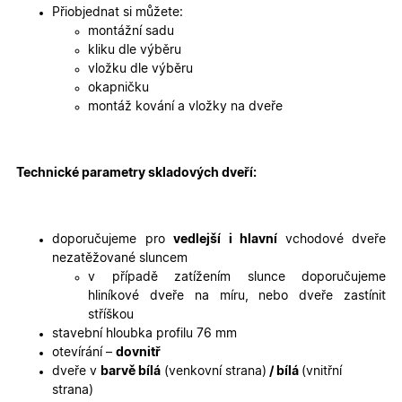
2 dny
jedinečn
Přiobjednat si můžete:
identifika
zařízení, 
montážní sadu
mají přís
kliku dle výběru
webové
stránce, 
vložku dle výběru
sledovala
okapničku
používání
zlepšila
montáž kování a vložky na dveře
uživatels
zkušenost
X-Inspishop-User-
oknadverenamiru.cz
1
Tento so
Variant
týden
cookie sl
Technické parametry skladových dveří:
k zobraze
specifick
verze str
a zajišťuj
Zásadách
konzisten
doporučujeme pro
vedlejší i hlavní
vchodové dveře
ochrany osobních údajů společnosti Google
uživatels
zážitek.
nezatěžované sluncem
v případě zatížením slunce doporučujeme
__cf_bm
29
Tento so
Cloudflare Inc.
minut
cookie se
.heureka.cz
hliníkové dveře na míru, nebo dveře zastínit
59
používá 
stříškou
sekund
rozlišení
lidmi a
stavební hloubka profilu 76 mm
roboty. T
otevírání –
dovnitř
pro web
přínosné,
dveře v
barvě bílá
(venkovní strana)
/ bílá
(vnitřní
bylo mož
strana)
podávat