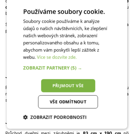
cenu
plastové dveře na míru
, popřípadě kvalitní
hliníkové
dveře na míru
, které výborně odolávají slunci a jsou
Používáme soubory cookie.
bezpečné.
Soubory cookie používáme k analýze
Skladem máme také jiné rozměry, dekory a
údajů o našich návštěvnících, ke zlepšení
provedení skladových dveří
Venus
:
našich webových stránek, zobrazení
personalizovaného obsahu a k tomu,
Jednokřídlé otevíravé DOVNITŘ | Jednokřídlé otevíravé
VEN | Dvoukřídlé otevíravé DOVNITŘ | Dvoukřídlé
abychom vám poskytli lepší zážitek z
otevíravé VEN
webu.
Více se dozvíte zde.
ZOBRAZIT PARTNERY
(5) →
Jak velký stavební otvor potřebujete pro tyto dveře?
PŘIJMOUT VŠE
Pro správné usazení dveří by
šířka
otvoru
měla
být
přibližně
102
cm
a
výška
přibližně
200 cm
.
Výška
stavebního otvoru je brána od čisté podlahy.
VŠE ODMÍTNOUT
ZOBRAZIT PODROBNOSTI
Jaký je průchod těmito dveřmi
?
Nezbytně nutné
Analytické
Průchod dveřmi mezi zárubněmi je
83 cm x 190 cm
při