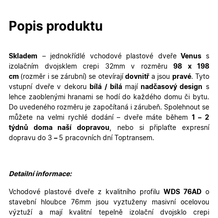
Popis produktu
Skladem
– jednokřídlé
vchodové plastové dveře
Venus
s
izolačním dvojsklem crepi 32mm v rozměru
98
x 198
cm
(rozměr i se zárubní)
se otevírají
dovnitř
a jsou
pravé
. Tyto
vstupní dveře v dekoru
bílá / bílá
mají
nadčasový design
s
lehce zaoblenými hranami se hodí do každého domu či bytu.
Do uvedeného rozměru je započítaná i zárubeň. Spolehnout se
můžete na velmi rychlé dodání – dveře máte během
1 – 2
týdnů doma naší dopravou
, nebo si připlaťte expresní
dopravu do 3
–
5 pracovních dní Toptransem
.
Detailní informace:
Vchodové plastové dveře z kvalitního profilu
WDS 76AD
o
stavební hloubce 76mm jsou vyztuženy masivní ocelovou
výztuží a mají kvalitní tepelně izolační dvojsklo crepi