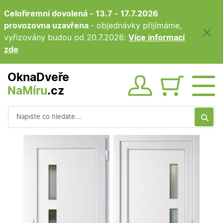
Celofiremní dovolená - 13.7 - 17.7.2026
provozovna uzavřena
- objednávky přijímáme,
vyřizovány budou od 20.7.2026:
Více informací
zde
OknaDveře
NaMíru
.cz
Obsah ko
Vyhledávání