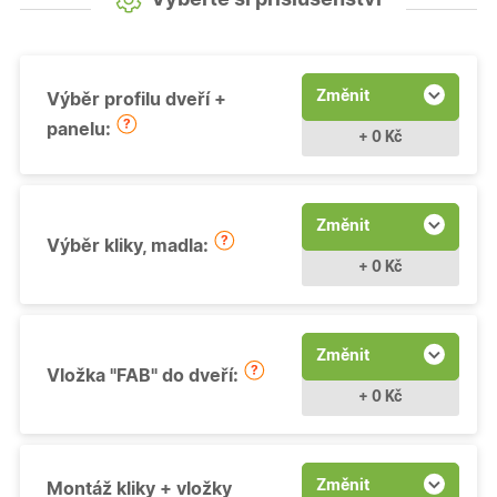
Změnit
Výběr profilu dveří +
panelu:
+ 0 Kč
Změnit
Výběr kliky, madla:
+ 0 Kč
Změnit
Vložka "FAB" do dveří:
+ 0 Kč
Změnit
Montáž kliky + vložky