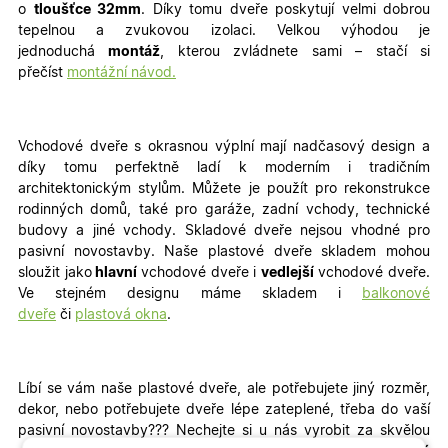
o
tloušťce 32mm
. Díky tomu dveře poskytují velmi dobrou
tepelnou a zvukovou izolaci. Velkou výhodou je
jednoduchá
montáž
, kterou zvládnete sami – stačí si
přečíst
montážní návod.
Vchodové dveře s okrasnou výplní mají nadčasový design a
díky tomu perfektně ladí k moderním i tradičním
architektonickým stylům. Můžete je použít pro rekonstrukce
rodinných domů, také pro garáže, zadní vchody, technické
budovy a jiné vchody
. Skladové dveře nejsou vhodné pro
pasivní novostavby. Naše plastové dveře skladem mohou
sloužit jako
hlavní
vchodové dveře i
vedlejší
vchodové dveře.
Ve stejném designu máme skladem i
balkonové
dveře
či
plastová okna
.
Líbí se vám naše plastové dveře, ale potřebujete jiný rozměr,
dekor, nebo potřebujete dveře lépe zateplené, třeba do vaší
pasivní novostavby???
Nechejte si u nás vyrobit za skvělou