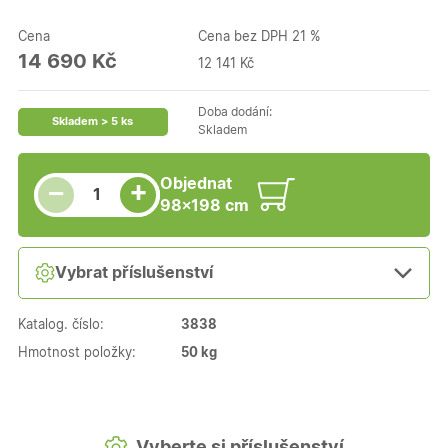
Cena
Cena bez DPH 21 %
14 690 Kč
12 141 Kč
Doba dodání:
Skladem > 5 ks
Skladem
Snížit množství
Počet kusů
Zvýšit množství
Objednat
+
−
98×198 cm
Vybrat příslušenství
Katalog. číslo:
3838
Hmotnost položky:
50 kg
Vyberte si příslušenství