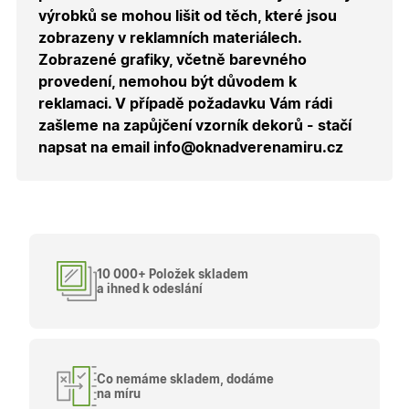
uživatele
výrobků se mohou lišit od těch, které jsou
přihláše
během
zobrazeny v reklamních materiálech.
návštěvy 
shopu.
Zobrazené grafiky, včetně barevného
provedení, nemohou být důvodem k
X-Inspishop-User-
.oknadverenamiru.cz
1 měsíc
Tento so
Groups
cookie
reklamaci. V případě požadavku Vám rádi
uchováv
informaci
zašleme na zapůjčení vzorník dekorů - stačí
přiřazení
napsat na email info@oknadverenamiru.cz
uživatele
zákaznick
skupiny 
zobrazen
správnýc
cen a ob
X-Inspishop-Guest-
.oknadverenamiru.cz
1 měsíc
Tento so
Cart
cookie se
používá 
10 000+ Položek skladem
uložení
obsahu
a ihned k odeslání
nákupní
košíku pr
nepřihlá
uživatele.
X-Inspishop-
.oknadverenamiru.cz
1 měsíc
Tento so
Currency
cookie si
Co nemáme skladem, dodáme
pamatuje
na míru
zvolenou