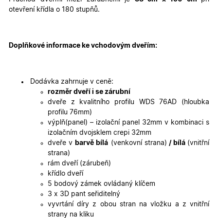
cookies
cookies
otevření křídla o 180 stupňů.
Marketingové
Funkční cookies
cookies
Doplňkové informace ke vchodovým dveřím:
Dodávka zahrnuje v ceně:
rozměr dveří i se zárubní
dveře z kvalitního profilu WDS 76AD (hloubka
profilu 76mm)
Nezbytně nutné cookies
Analytické cookies
výplň(panel) – izolační panel 32mm v kombinaci s
Marketingové cookies
Funkční cookies
izolačním dvojsklem crepi 32mm
dveře v
barvě bílá
(venkovní strana)
/ bílá
(vnitřní
Nezbytně nutné soubory cookie umožňují základní
strana)
funkce webových stránek, jako je přihlášení
uživatele a správa účtu. Webové stránky nelze bez
rám dveří (zárubeň)
nezbytně nutných souborů cookie správně používat.
křídlo dveří
Poskytovatel
/
5 bodový zámek ovládaný klíčem
Název
Vyprší
Popis
Doména
3 x 3D pant seřiditelný
vyvrtání díry z obou stran na vložku a z vnitřní
udid
.oknadverenamiru.cz
4
Tento co
týdny
se použív
strany na kliku